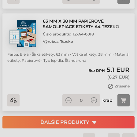
63 MM X 38 MM PAPIEROVÉ
SAMOLEPIACE ETIKETY A4 TEZEKO
BIELA ( 100 HÁRKOV/BALENIE )
Číslo produktu:
TZ-A4-0018
Výrobca:
Tezeko
Farba: Biela • Šírka etikety: 63 mm • Výška etikety: 38 mm • Materiál
etikety: Papierové • Typ lepidla: Štandardná
5,1 EUR
Bez DPH
(
6,27 EUR
)
Zrušené
krab
ĎALŠIE PRODUKTY