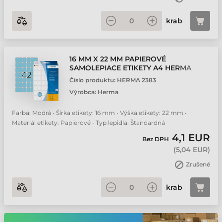
krab
16 MM X 22 MM PAPIEROVÉ
SAMOLEPIACE ETIKETY A4 HERMA
MODRÁ ( 32 HÁRKOV/BALENIE )
Číslo produktu:
HERMA 2383
Výrobca:
Herma
Farba: Modrá • Šírka etikety: 16 mm • Výška etikety: 22 mm •
Materiál etikety: Papierové • Typ lepidla: Štandardná
4,1 EUR
Bez DPH
(
5,04 EUR
)
Zrušené
krab