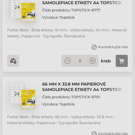
SAMOLEPIACE ETIKETY A4 TOPSTICK
BIELA ( 100 HÁRKOV/BALENIE )
Číslo produktu:
TOPSTICK-8777
Výrobca:
Topstick
Farba: Biela • Šírka etikety: 61 mm • Výška etikety: 34 mm • Materiál
etikety: Papierové • Typ lepidla: Štandardná
Kontaktujte nás
krab
66 MM X 33.8 MM PAPIEROVÉ
SAMOLEPIACE ETIKETY A4 TOPSTICK
BIELA ( 100 HÁRKOV/BALENIE )
Číslo produktu:
TOPSTICK-8701
Výrobca:
Topstick
Farba: Biela • Šírka etikety: 66 mm • Výška etikety: 33.8 mm •
Materiál etikety: Papierové • Typ lepidla: Štandardná
Kontaktujte nás