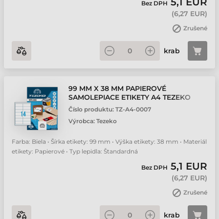
5,1 EUR
Bez DPH
(
6,27 EUR
)
Zrušené
krab
99 MM X 38 MM PAPIEROVÉ
SAMOLEPIACE ETIKETY A4 TEZEKO
BIELA ( 100 HÁRKOV/BALENIE )
Číslo produktu:
TZ-A4-0007
Výrobca:
Tezeko
Farba: Biela • Šírka etikety: 99 mm • Výška etikety: 38 mm • Materiál
etikety: Papierové • Typ lepidla: Štandardná
5,1 EUR
Bez DPH
(
6,27 EUR
)
Zrušené
krab