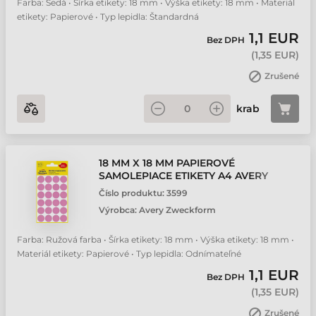
Farba: Šedá • Šírka etikety: 18 mm • Výška etikety: 18 mm • Materiál
etikety: Papierové • Typ lepidla: Štandardná
1,1 EUR
Bez DPH
(
1,35 EUR
)
Zrušené
krab
18 MM X 18 MM PAPIEROVÉ
SAMOLEPIACE ETIKETY A4 AVERY
ZWECKFORM RUŽOVÁ FARBA ( 4
Číslo produktu:
3599
HÁRKOV/BALENIE )
Výrobca:
Avery Zweckform
Farba: Ružová farba • Šírka etikety: 18 mm • Výška etikety: 18 mm •
Materiál etikety: Papierové • Typ lepidla: Odnímateľné
1,1 EUR
Bez DPH
(
1,35 EUR
)
Zrušené