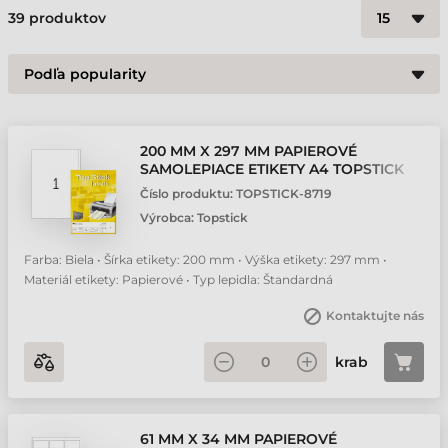
39
produktov
200 MM X 297 MM PAPIEROVÉ
SAMOLEPIACE ETIKETY A4 TOPSTICK
BIELA ( 100 HÁRKOV/BALENIE )
Číslo produktu:
TOPSTICK-8719
Výrobca:
Topstick
Farba: Biela • Šírka etikety: 200 mm • Výška etikety: 297 mm •
Materiál etikety: Papierové • Typ lepidla: Štandardná
Kontaktujte nás
krab
61 MM X 34 MM PAPIEROVÉ