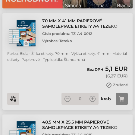
70 MM X 41 MM PAPIEROVÉ
SAMOLEPIACE ETIKETY A4 TEZEKO
BIELA 100 HÁRKOV/BALENIE
Číslo produktu:
TZ-A4-0012
Výrobca:
Tezeko
Farba: Biela • Šírka etikety: 70 mm • Výška etikety: 41 mm • Materiál
etikety: Papierové • Typ lepidla: Štandardná
5,1 EUR
Bez DPH
(
6,27 EUR
)
Zrušené
krab
48.5 MM X 25.5 MM PAPIEROVÉ
SAMOLEPIACE ETIKETY A4 TEZEKO
BIELA 100 HÁRKOV/BALENIE
Číslo produktu:
TZ-A4-0015