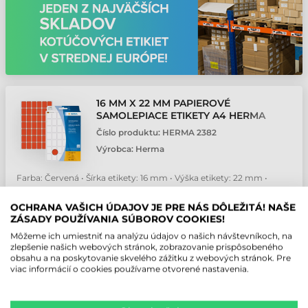
16 MM X 22 MM PAPIEROVÉ
SAMOLEPIACE ETIKETY A4 HERMA
ČERVENÁ ( 32 HÁRKOV/BALENIE )
Číslo produktu:
HERMA 2382
Výrobca:
Herma
Farba: Červená • Šírka etikety: 16 mm • Výška etikety: 22 mm •
Materiál etikety: Papierové • Typ lepidla: Štandardná
OCHRANA VAŠICH ÚDAJOV JE PRE NÁS DÔLEŽITÁ! NAŠE
4,1 EUR
Bez DPH
ZÁSADY POUŽÍVANIA SÚBOROV COOKIES!
(
5,04 EUR
)
Môžeme ich umiestniť na analýzu údajov o našich návštevníkoch, na
zlepšenie našich webových stránok, zobrazovanie prispôsobeného
Zrušené
obsahu a na poskytovanie skvelého zážitku z webových stránok. Pre
viac informácií o cookies používame otvorené nastavenia.
krab