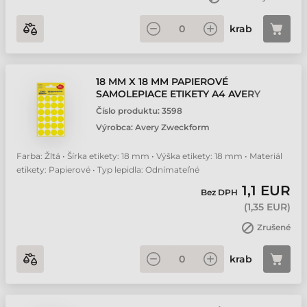
krab
18 MM X 18 MM PAPIEROVÉ
SAMOLEPIACE ETIKETY A4 AVERY
ZWECKFORM ŽLTÁ ( 4
Číslo produktu:
3598
HÁRKOV/BALENIE )
Výrobca:
Avery Zweckform
Farba: Žltá • Šírka etikety: 18 mm • Výška etikety: 18 mm • Materiál
etikety: Papierové • Typ lepidla: Odnímateľné
1,1 EUR
Bez DPH
(
1,35 EUR
)
Zrušené
krab