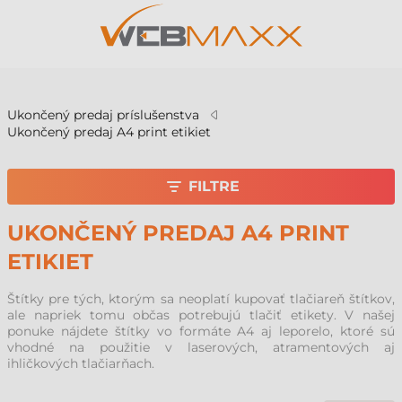
v
Ukončený predaj príslušenstva
Ukončený predaj A4 print etikiet
FILTRE
UKONČENÝ PREDAJ A4 PRINT
ETIKIET
Štítky pre tých, ktorým sa neoplatí kupovať tlačiareň štítkov,
ale napriek tomu občas potrebujú tlačiť etikety. V našej
ponuke nájdete štítky vo formáte A4 aj leporelo, ktoré sú
vhodné na použitie v laserových, atramentových aj
ihličkových tlačiarňach.