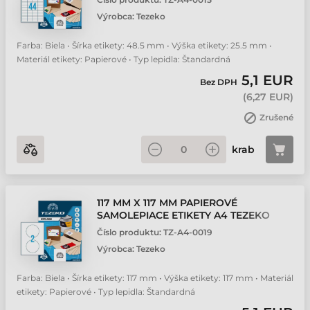
Výrobca:
Tezeko
Farba: Biela • Šírka etikety: 48.5 mm • Výška etikety: 25.5 mm •
Materiál etikety: Papierové • Typ lepidla: Štandardná
5,1 EUR
Bez DPH
(
6,27 EUR
)
Zrušené
krab
117 MM X 117 MM PAPIEROVÉ
SAMOLEPIACE ETIKETY A4 TEZEKO
BIELA 100 HÁRKOV/BALENIE
Číslo produktu:
TZ-A4-0019
Výrobca:
Tezeko
Farba: Biela • Šírka etikety: 117 mm • Výška etikety: 117 mm • Materiál
etikety: Papierové • Typ lepidla: Štandardná