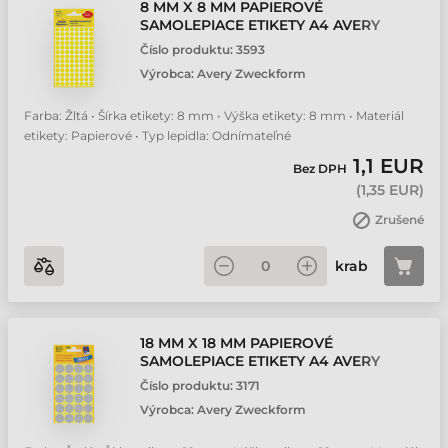
8 MM X 8 MM PAPIEROVÉ
SAMOLEPIACE ETIKETY A4 AVERY
ZWECKFORM ŽLTÁ ( 4
Číslo produktu:
3593
HÁRKOV/BALENIE )
Výrobca:
Avery Zweckform
Farba: Žltá • Šírka etikety: 8 mm • Výška etikety: 8 mm • Materiál
etikety: Papierové • Typ lepidla: Odnímateľné
1,1 EUR
Bez DPH
(
1,35 EUR
)
Zrušené
krab
18 MM X 18 MM PAPIEROVÉ
SAMOLEPIACE ETIKETY A4 AVERY
ZWECKFORM ŠEDÁ ( 4
Číslo produktu:
3171
HÁRKOV/BALENIE )
Výrobca:
Avery Zweckform