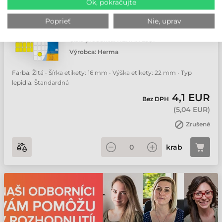
Ok, pokračujte
16 MM X 22 MM SAMOLEPIACE ETIKETY
Poprieť
Nie, uprav
A4 HERMA ŽLTÁ ( 32 HÁRKOV/BALENIE
)
Číslo produktu:
HERMA 2381
Výrobca:
Herma
Farba: Žltá • Šírka etikety: 16 mm • Výška etikety: 22 mm • Typ
lepidla: Štandardná
4,1 EUR
Bez DPH
(
5,04 EUR
)
Zrušené
krab