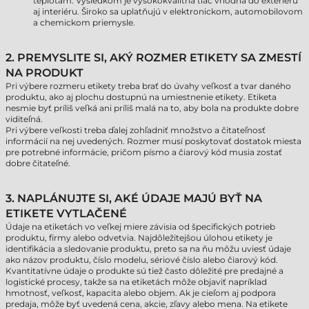
teplotám. Výsledkom je vysokokvalitná tlač vhodná do exteriéru
aj interiéru. Široko sa uplatňujú v elektronickom, automobilovom
a chemickom priemysle.
2. PREMYSLITE SI, AKÝ ROZMER ETIKETY SA ZMESTÍ
NA PRODUKT
Pri výbere rozmeru etikety treba brať do úvahy veľkosť a tvar daného
produktu, ako aj plochu dostupnú na umiestnenie etikety. Etiketa
nesmie byť príliš veľká ani príliš malá na to, aby bola na produkte dobre
viditeľná.
Pri výbere veľkosti treba ďalej zohľadniť množstvo a čitateľnosť
informácií na nej uvedených. Rozmer musí poskytovať dostatok miesta
pre potrebné informácie, pričom písmo a čiarový kód musia zostať
dobre čitateľné.
3. NAPLÁNUJTE SI, AKÉ ÚDAJE MAJÚ BYŤ NA
ETIKETE VYTLAČENÉ
Údaje na etiketách vo veľkej miere závisia od špecifických potrieb
produktu, firmy alebo odvetvia. Najdôležitejšou úlohou etikety je
identifikácia a sledovanie produktu, preto sa na ňu môžu uviesť údaje
ako názov produktu, číslo modelu, sériové číslo alebo čiarový kód.
Kvantitatívne údaje o produkte sú tiež často dôležité pre predajné a
logistické procesy, takže sa na etiketách môže objaviť napríklad
hmotnosť, veľkosť, kapacita alebo objem. Ak je cieľom aj podpora
predaja, môže byť uvedená cena, akcie, zľavy alebo mena. Na etikete