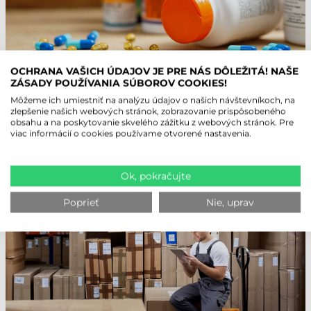
TLAČ ETIKIET PRE ZDRAVOTNÍCTVO
OCHRANA VAŠICH ÚDAJOV JE PRE NÁS DÔLEŽITÁ! NAŠE
ZÁSADY POUŽÍVANIA SÚBOROV COOKIES!
Identifikácia vzoriek potrebných pre starostlivosť o pacientov a lekársky
Môžeme ich umiestniť na analýzu údajov o našich návštevníkoch, na
výskum sa musí vykonávať s najvyšším stupňom precíznosti. Naša
zlepšenie našich webových stránok, zobrazovanie prispôsobeného
tlačiareň etikiet zabezpečuje aj
výrobu a tlač značiacich systémov
pre
obsahu a na poskytovanie skvelého zážitku z webových stránok. Pre
lekárske laboratóriá, tkanivové a bunkové banky, ako aj odberné miesta
viac informácií o cookies používame otvorené nastavenia.
krvi. To zahŕňa okrem iného tlač identifikačných, bezpečnostných,
chemických a skladových etikiet.
Ok, pokračujte
Poprieť
Nie, uprav