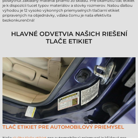
poskytnúť základný materiál priamo zo skladu. Pre okamžitú tlač etikiet
je k dispozícii tucet typov materiálov a stovky rozmerov. Našou ďalšou
výhodou je 12 vysoko výkonných priemyselných tlačiarní etikiet
pripravených na objednávky, vďaka čomu je naša efektivita
bezkonkurenčná!
HLAVNÉ ODVETVIA NAŠICH RIEŠENÍ
TLAČE ETIKIET
TLAČ ETIKIET PRE AUTOMOBILOVÝ PRIEMYSEL
Naša
služba tlače etikiet
pre automobilový priemysel je kľúčová pre