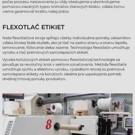
počas procesu nastavovania ju vždy otestujeme a skontrolujeme
pomocou viacerých typov snímačov čiarových kódov, vďaka čomu
vieme garantovať kvalitu našej práce.
FLEXOTLAČ ETIKIET
Naše flexotlačové stroje spĺňajú všetky individuálne potreby zákazníkov
vďaka širokej škále služieb, ako je tlač na zadnú stranu a stranu lepidla,
laminovanie, fóliovanie alebo razenie. Technológia flexotlače umožňuje
výrobu a tlač prémiových samolepiacich etikiet.
Výroba kotúčových etikiet pomocou flexotlačovej technológie sa
považuje za revolučný krok v sektore označovania. Metóda flexotlače
umožňuje rýchlu a efektívnu výrobu, výsledkom ktorej sú prémiové
samolepiace etikety na kotúčoch, ideálne pre uspokojenie potrieb
dnešnej trhovej ponuky produktov.