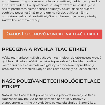
komplexné služby vo svete samolepiacich etikiet, barbiarnych pások a
autoID zariadení. Ako spoločnosť so silným zázemím poskytujeme
našim partnerom najmodernejšie služby v oblasti tlače. Venujeme
osobitnú pozornosť našim strojom na výrobu etikiet a nášmu
vozovému parku tlačiarní etikiet, čím pružne reagujeme na potreby
zákazníkov a trhové trendy.
ŽIADOSŤ O CENOVÚ PONUKU NA TLAČ ETIKIET
PRECÍZNA A RÝCHLA TLAČ ETIKIET
Vďaka rozmanitosti našich tlačových technológií dokážeme poskytnúť
rýchle a nákladovo efektívne riešenie pre každú úlohu. Medzi našimi
metódami tlače etikiet vďaka digitálnym procesom nepredstavujú
problém ani premenlivé údaje alebo rôzne obrázky na každej etikete.
NAŠE POUŽÍVANÉ TECHNOLÓGIE TLAČE
ETIKIET
Naša služba tlače etikiet pomáha presne plánovať náklady na tlač a
zabezpečiť, aby boli vytlačené samolepiace etikety hotové v
stanovenom termíne. Ak vytlačená etiketa obsahuje aj čiarový kód,