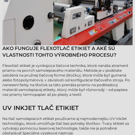
AKO FUNGUJE FLEXOTLAČ ETIKIET A AKÉ SÚ
VLASTNOSTI TOHTO VÝROBNÉHO PROCESU?
Flexotlač etikiet je vynikajúca tlačová technika, ktorá nanáša atrament
priamo na povrch samolepiaceho materiálu. Metóda je v podstate
založená na pružnej tlačovej forme (štočku), ktorá môže byť gumená
alebo fotopolymérová, v závislosti od konfigurácie tlačového stroja. Po
nanesení farby na štočok sa táto prenáša priamo na podkladový
materiál samolepiacej etikety, ktorý môže byť rôznorodý – od papiera
cez priamy termopapier až po plasty a textil.
UV INKJET TLAČ ETIKIET
Na tlač samolepiacich etikiet používame aj najmodernejšiu UV InkJet
technológiu, ktorá umožňuje tlač bez potreby štočkov. Tvary etikiet sa
vytvárajú pomocou laserovej technológie, takže nie je potrebné
obstarávať špeciálne výsekové nástroje.