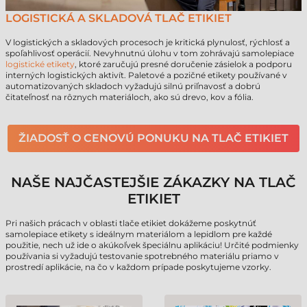
LOGISTICKÁ A SKLADOVÁ TLAČ ETIKIET
V logistických a skladových procesoch je kritická plynulosť, rýchlosť a
spoľahlivosť operácií. Nevyhnutnú úlohu v tom zohrávajú samolepiace
logistické etikety
, ktoré zaručujú presné doručenie zásielok a podporu
interných logistických aktivít. Paletové a pozičné etikety používané v
automatizovaných skladoch vyžadujú silnú priľnavosť a dobrú
čitateľnosť na rôznych materiáloch, ako sú drevo, kov a fólia.
ŽIADOSŤ O CENOVÚ PONUKU NA TLAČ ETIKIET
NAŠE NAJČASTEJŠIE ZÁKAZKY NA TLAČ
ETIKIET
Pri našich prácach v oblasti tlače etikiet dokážeme poskytnúť
samolepiace etikety s ideálnym materiálom a lepidlom pre každé
použitie, nech už ide o akúkoľvek špeciálnu aplikáciu! Určité podmienky
používania si vyžadujú testovanie spotrebného materiálu priamo v
prostredí aplikácie, na čo v každom prípade poskytujeme vzorky.