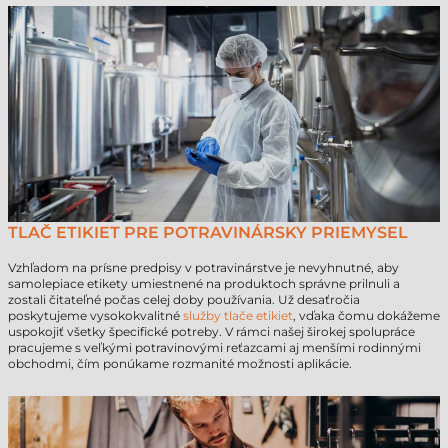
TLAČ ETIKIET PRE POTRAVINÁRSKY PRIEMYSEL
Vzhľadom na prísne predpisy v potravinárstve je nevyhnutné, aby
samolepiace etikety umiestnené na produktoch správne prilnuli a
zostali čitateľné počas celej doby používania. Už desaťročia
poskytujeme vysokokvalitné
služby tlače etikiet
, vďaka čomu dokážeme
uspokojiť všetky špecifické potreby. V rámci našej širokej spolupráce
pracujeme s veľkými potravinovými reťazcami aj menšími rodinnými
obchodmi, čím ponúkame rozmanité možnosti aplikácie.