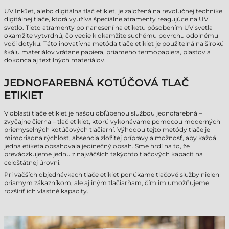
UV InkJet, alebo digitálna tlač etikiet, je založená na revolučnej technike
digitálnej tlače, ktorá využíva špeciálne atramenty reagujúce na UV
svetlo. Tieto atramenty po nanesení na etiketu pôsobením UV svetla
okamžite vytvrdnú, čo vedie k okamžite suchému povrchu odolnému
voči dotyku. Táto inovatívna metóda tlače etikiet je použiteľná na širokú
škálu materiálov vrátane papiera, priameho termopapiera, plastov a
dokonca aj textilných materiálov.
JEDNOFAREBNÁ KOTÚČOVÁ TLAČ
ETIKIET
V oblasti tlače etikiet je našou obľúbenou službou jednofarebná –
zvyčajne čierna – tlač etikiet, ktorú vykonávame pomocou moderných
priemyselných kotúčových tlačiarní. Výhodou tejto metódy tlače je
mimoriadna rýchlosť, absencia zložitej prípravy a možnosť, aby každá
jedna etiketa obsahovala jedinečný obsah. Sme hrdí na to, že
prevádzkujeme jednu z najväčších takýchto tlačových kapacít na
celoštátnej úrovni.
Pri väčších objednávkach tlače etikiet ponúkame tlačové služby nielen
priamym zákazníkom, ale aj iným tlačiarňam, čím im umožňujeme
rozšíriť ich vlastné kapacity.