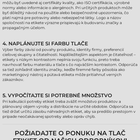
môžu byť uvedené aj certifikáty kvality, ako ISO certifikácia, výrobné
normy alebo informácie o alergénoch. Pri určitých produktoch môže
byť dôležitý návod na použitie alebo bezpečnostné upozornenia, čo
platí najmä pre potraviny alebo nebezpečné látky. Logo a názov
spoločnosti na etikete výrazne prispievajú k budovaniu značky a
propagačným účelom.
4. NAPLÁNUJTE SI FARBU TLAČE
Výber farby závisí od povahy produktu, identity firmy, preferencií
cieľovej skupiny a čitateľnosti. Najdôležitejším aspektom je čitateľnosť –
etikety s nízkym kontrastom neplnia svoju funkciu, preto treba
navrhovať farbu materiálu a tlače s čo najväčším kontrastom. Odporúča
sa tiež zohľadniť identitu značky, keďže firemné farby pôsobia ako
marketingový nástroj a pútavá etiketa môže pritiahnuť verných
zákazníkov.
5. VYPOČÍTAJTE SI POTREBNÉ MNOŽSTVO
Pri kalkulácii potreby etikiet treba zvážiť množstvo produktov a
plánovaný objem výroby a distribúcie na určité obdobie. Odporúča sa
tiež držať určitú zásobu náhradných etikiet, aby sa predišlo prestojom v
prípade neočakávanej spotreby alebo opráv chýb.
POŽIADAJTE O PONUKU NA TLAČ