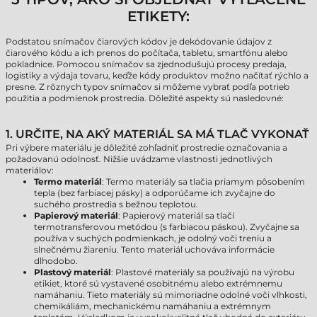
ETIKETY:
Podstatou snímačov čiarových kódov je dekódovanie údajov z
čiarového kódu a ich prenos do počítača, tabletu, smartfónu alebo
pokladnice. Pomocou snímačov sa zjednodušujú procesy predaja,
logistiky a výdaja tovaru, keďže kódy produktov možno načítať rýchlo a
presne. Z rôznych typov snímačov si môžeme vybrať podľa potrieb
použitia a podmienok prostredia. Dôležité aspekty sú nasledovné:
1. URČITE, NA AKÝ MATERIÁL SA MÁ TLAČ VYKONAŤ
Pri výbere materiálu je dôležité zohľadniť prostredie označovania a
požadovanú odolnosť. Nižšie uvádzame vlastnosti jednotlivých
materiálov:
Termo materiál
: Termo materiály sa tlačia priamym pôsobením
tepla (bez farbiacej pásky) a odporúčame ich zvyčajne do
suchého prostredia s bežnou teplotou.
Papierový materiál
: Papierový materiál sa tlačí
termotransferovou metódou (s farbiacou páskou). Zvyčajne sa
používa v suchých podmienkach, je odolný voči treniu a
slnečnému žiareniu. Tento materiál uchováva informácie
dlhodobo.
Plastový materiál
: Plastové materiály sa používajú na výrobu
etikiet, ktoré sú vystavené osobitnému alebo extrémnemu
namáhaniu. Tieto materiály sú mimoriadne odolné voči vlhkosti,
chemikáliám, mechanickému namáhaniu a extrémnym