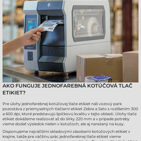
AKO FUNGUJE JEDNOFAREBNÁ KOTÚČOVÁ TLAČ
ETIKIET?
Pre úlohy jednofarebnej kotúčovej tlače etikiet náš vozový park
pozostáva z priemyselných tlačiarní etikiet Zebra a Sato s rozlíšením 300
a 600 dpi, ktoré predstavujú špičkovú kvalitu v tejto oblasti. Úlohy tlače
etikiet dokážeme realizovať až do šírky 220 mm a v prípade potreby
vieme dodať výsledok nielen v kotúčoch, ale aj narezaný na kusy.
Disponujeme najväčšími skladovými zásobami kotúčových etikiet v
krajine, takže pre väčšinu prác jednofarebnej tlače etikiet vieme