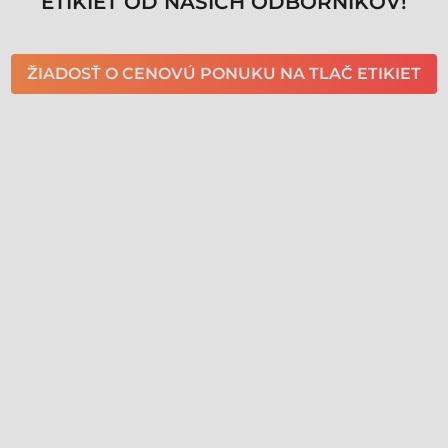
ETIKIET OD NAŠICH ODBORNÍKOV!
ŽIADOSŤ O CENOVÚ PONUKU NA TLAČ ETIKIET