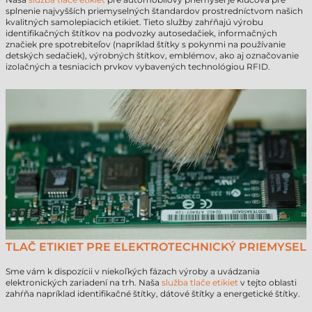
splnenie najvyšších priemyselných štandardov prostredníctvom našich
kvalitných samolepiacich etikiet. Tieto služby zahŕňajú výrobu
identifikačných štítkov na podvozky autosedačiek, informačných
značiek pre spotrebiteľov (napríklad štítky s pokynmi na používanie
detských sedačiek), výrobných štítkov, emblémov, ako aj označovanie
izolačných a tesniacich prvkov vybavených technológiou RFID.
TLAČ ETIKIET PRE ELEKTROTECHNICKÝ PRIEMYSEL
Sme vám k dispozícii v niekoľkých fázach výroby a uvádzania
elektronických zariadení na trh. Naša
služba tlače etikiet
v tejto oblasti
zahŕňa napríklad identifikačné štítky, dátové štítky a energetické štítky.