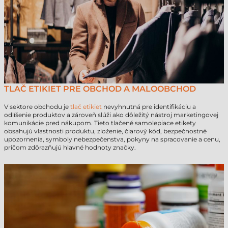
TLAČ ETIKIET PRE OBCHOD A MALOOBCHOD
V sektore obchodu je
tlač etikiet
nevyhnutná pre identifikáciu a
odlíšenie produktov a zároveň slúži ako dôležitý nástroj marketingovej
komunikácie pred nákupom. Tieto tlačené samolepiace etikety
obsahujú vlastnosti produktu, zloženie, čiarový kód, bezpečnostné
upozornenia, symboly nebezpečenstva, pokyny na spracovanie a cenu,
pričom zdôrazňujú hlavné hodnoty značky.