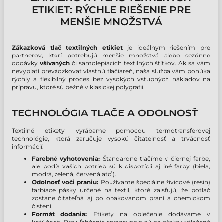
ETIKIET: RÝCHLE RIEŠENIE PRE
MENŠIE MNOŽSTVÁ
Zákazková tlač textilných etikiet
je ideálnym riešením pre
partnerov, ktorí potrebujú menšie množstvá alebo sezónne
dodávky
všívaných
či samolepiacich textilných štítkov. Ak sa vám
nevyplatí prevádzkovať vlastnú tlačiareň, naša služba vám ponúka
rýchly a flexibilný proces bez vysokých vstupných nákladov na
prípravu, ktoré sú bežné v klasickej polygrafii.
TECHNOLÓGIA TLAČE A ODOLNOSŤ
Textilné etikety vyrábame pomocou termotransferovej
technológie, ktorá zaručuje vysokú čitateľnosť a trvácnosť
informácií:
Farebné vyhotovenia:
Štandardne tlačíme v čiernej farbe,
ale podľa vašich potrieb sú k dispozícii aj iné farby (biela,
modrá, zelená, červená atď.).
Odolnosť voči praniu:
Používame špeciálne živicové (resin)
farbiace pásky určené na textil, ktoré zaisťujú, že potlač
zostane čitateľná aj po opakovanom praní a chemickom
čistení.
Formát dodania:
Etikety na oblečenie dodávame v
kotúčoch. Pre uľahčenie spracovania sú na páske vytlačené