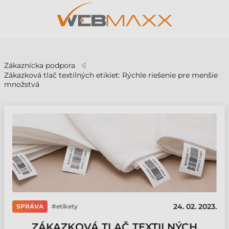
v
Zákaznícka podpora
Zákazková tlač textilných etikiet: Rýchle riešenie pre menšie
množstvá
24. 02. 2023.
SPRÁVA
etikety
ZÁKAZKOVÁ TLAČ TEXTILNÝCH