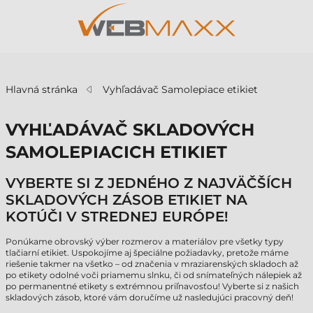
v
Hlavná stránka
Vyhľadávač Samolepiace etikiet
VYHĽADÁVAČ SKLADOVÝCH
SAMOLEPIACICH ETIKIET
VYBERTE SI Z JEDNÉHO Z NAJVÄČŠÍCH
SKLADOVÝCH ZÁSOB ETIKIET NA
KOTÚČI V STREDNEJ EURÓPE!
Ponúkame obrovský výber rozmerov a materiálov pre všetky typy
tlačiarní etikiet. Uspokojíme aj špeciálne požiadavky, pretože máme
riešenie takmer na všetko – od značenia v mraziarenských skladoch až
po etikety odolné voči priamemu slnku, či od snímateľných nálepiek až
po permanentné etikety s extrémnou priľnavosťou! Vyberte si z našich
skladových zásob, ktoré vám doručíme už nasledujúci pracovný deň!