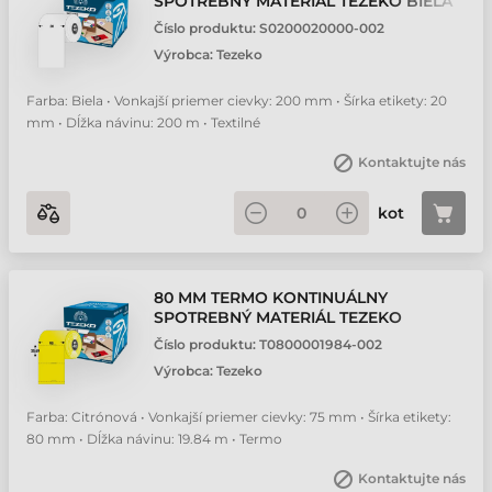
SPOTREBNÝ MATERIÁL TEZEKO BIELA
200 M
Číslo produktu:
S0200020000-002
Výrobca:
Tezeko
Farba: Biela • Vonkajší priemer cievky: 200 mm • Šírka etikety: 20
mm • Dĺžka návinu: 200 m • Textilné
Kontaktujte nás
kot
80 MM TERMO KONTINUÁLNY
SPOTREBNÝ MATERIÁL TEZEKO
CITRÓNOVÁ ( 19.84 M )
Číslo produktu:
T0800001984-002
Výrobca:
Tezeko
Farba: Citrónová • Vonkajší priemer cievky: 75 mm • Šírka etikety:
80 mm • Dĺžka návinu: 19.84 m • Termo
Kontaktujte nás