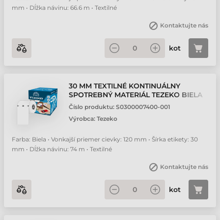
mm • Dĺžka návinu: 66.6 m • Textilné
Kontaktujte nás
kot
30 MM TEXTILNÉ KONTINUÁLNY
SPOTREBNÝ MATERIÁL TEZEKO BIELA
74 M
Číslo produktu:
S0300007400-001
Výrobca:
Tezeko
Farba: Biela • Vonkajší priemer cievky: 120 mm • Šírka etikety: 30
mm • Dĺžka návinu: 74 m • Textilné
Kontaktujte nás
kot