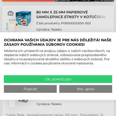
80 MM X 25 MM PAPIEROVÉ
SAMOLEPIACE ETIKETY V KOTÚČOCH
BIELA ( 1480 ETIKETY/KOTÚČ )
Číslo produktu:
P0800002500-002
Výrobca:
Tezeko
OCHRANA VAŠICH ÚDAJOV JE PRE NÁS DÔLEŽITÁ! NAŠE
Vnútorný priemer cievky: 76 mm • Šírka etikety: 80 mm • Výška
ZÁSADY POUŽÍVANIA SÚBOROV COOKIES!
etikety: 25 mm • Materiál etikety: Papierové
Môžeme ich umiestniť na analýzu údajov o našich návštevníkoch, na
Kontaktujte nás
zlepšenie našich webových stránok, zobrazovanie prispôsobeného
obsahu a na poskytovanie skvelého zážitku z webových stránok. Pre
viac informácií o cookies používame otvorené nastavenia.
kot
Ok, pokračujte
15 MM TEXTILNÉ KONTINUÁLNY
Poprieť
Nie, uprav
SPOTREBNÝ MATERIÁL TEZEKO BIELA
66.6 M
Číslo produktu:
S0150006660-001
Výrobca:
Tezeko
Farba: Biela • Vonkajší priemer cievky: 120 mm • Šírka etikety: 15