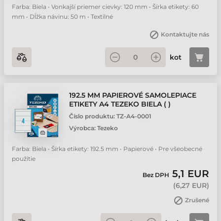
Farba: Biela • Vonkajší priemer cievky: 120 mm • Šírka etikety: 60
mm • Dĺžka návinu: 50 m • Textilné
Kontaktujte nás
kot
192.5 MM PAPIEROVÉ SAMOLEPIACE
ETIKETY A4 TEZEKO BIELA ( )
Číslo produktu:
TZ-A4-0001
Výrobca:
Tezeko
Farba: Biela • Šírka etikety: 192.5 mm • Papierové • Pre všeobecné
použitie
5,1 EUR
Bez DPH
(
6,27 EUR
)
Zrušené