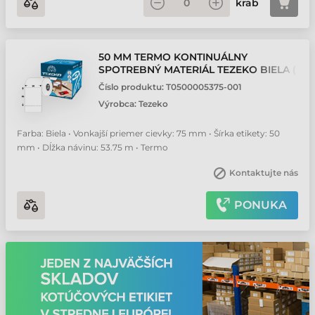
krab
50 MM TERMO KONTINUÁLNY
SPOTREBNÝ MATERIÁL TEZEKO BIELA (
53.75 M )
Číslo produktu:
T0500005375-001
Výrobca:
Tezeko
Farba: Biela • Vonkajší priemer cievky: 75 mm • Šírka etikety: 50
mm • Dĺžka návinu: 53.75 m • Termo
Kontaktujte nás
PONUKA