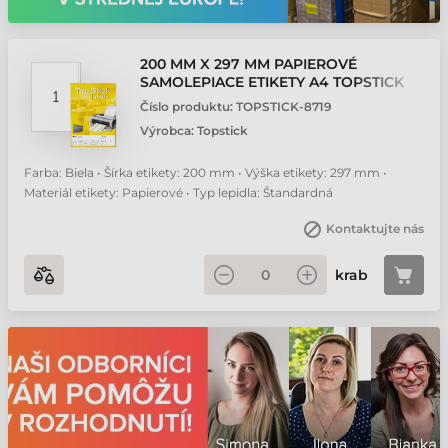
200 MM X 297 MM PAPIEROVÉ
SAMOLEPIACE ETIKETY A4 TOPSTICK
BIELA ( 100 HÁRKOV/BALENIE )
Číslo produktu:
TOPSTICK-8719
Výrobca:
Topstick
Farba: Biela • Šírka etikety: 200 mm • Výška etikety: 297 mm •
Materiál etikety: Papierové • Typ lepidla: Štandardná
Kontaktujte nás
krab