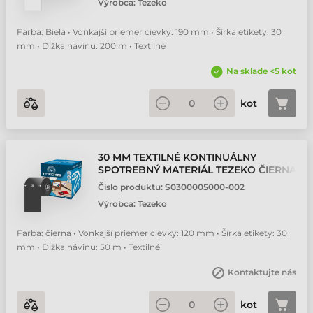
Výrobca:
Tezeko
Farba: Biela • Vonkajší priemer cievky: 190 mm • Šírka etikety: 30
mm • Dĺžka návinu: 200 m • Textilné
Na sklade <5 kot
kot
30 MM TEXTILNÉ KONTINUÁLNY
SPOTREBNÝ MATERIÁL TEZEKO ČIERNA
( 50 M )
Číslo produktu:
S0300005000-002
Výrobca:
Tezeko
Farba: čierna • Vonkajší priemer cievky: 120 mm • Šírka etikety: 30
mm • Dĺžka návinu: 50 m • Textilné
Kontaktujte nás
kot