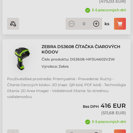
(
475,03 EUR
)
3-5 pracovných dní
ks
ZEBRA DS3608 ČÍTAČKA ČIAROVÝCH
KÓDOV
Číslo produktu:
DS3608-HP3U4602VZW
Výrobca:
Zebra
Používateľské prostredie: Priemyselné • Prevedenie: Ručný •
Čítanie čiarových kódov: 2D (napr. QR kód, PDF kód) • Technológia
čítania: 2D Area Imager • Vzdialenosť čítania: So strednou
vzdialenosťou
416 EUR
Bez DPH
(
511,68 EUR
)
3-5 pracovných dní