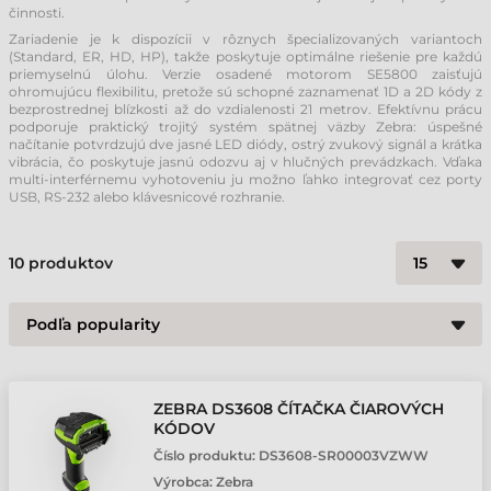
činnosti.
Zariadenie je k dispozícii v rôznych špecializovaných variantoch
(Standard, ER, HD, HP), takže poskytuje optimálne riešenie pre každú
priemyselnú úlohu. Verzie osadené motorom SE5800 zaisťujú
ohromujúcu flexibilitu, pretože sú schopné zaznamenať 1D a 2D kódy z
bezprostrednej blízkosti až do vzdialenosti 21 metrov. Efektívnu prácu
podporuje praktický trojitý systém spätnej väzby Zebra: úspešné
načítanie potvrdzujú dve jasné LED diódy, ostrý zvukový signál a krátka
vibrácia, čo poskytuje jasnú odozvu aj v hlučných prevádzkach. Vďaka
multi-interférnemu vyhotoveniu ju možno ľahko integrovať cez porty
USB, RS-232 alebo klávesnicové rozhranie.
10
produktov
ZEBRA DS3608 ČÍTAČKA ČIAROVÝCH
KÓDOV
Číslo produktu:
DS3608-SR00003VZWW
Výrobca:
Zebra