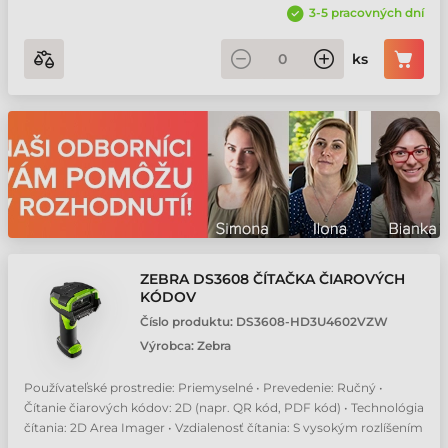
3-5 pracovných dní
ks
ZEBRA DS3608 ČÍTAČKA ČIAROVÝCH
KÓDOV
Číslo produktu:
DS3608-HD3U4602VZW
Výrobca:
Zebra
Používateľské prostredie: Priemyselné • Prevedenie: Ručný •
Čítanie čiarových kódov: 2D (napr. QR kód, PDF kód) • Technológia
čítania: 2D Area Imager • Vzdialenosť čítania: S vysokým rozlíšením