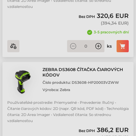
čítania: 2D Area Imager • Vzdialenosť čítania: So strednou
vzdialenosťou
320,6 EUR
Bez DPH
(
394,34 EUR
)
3-5 pracovných dní
ks
ZEBRA DS3608 ČÍTAČKA ČIAROVÝCH
KÓDOV
Číslo produktu:
DS3608-HP20003VZWW
Výrobca:
Zebra
Používateľské prostredie: Priemyselné • Prevedenie: Ručný •
Čítanie čiarových kódov: 2D (napr. QR kód, PDF kód) • Technológia
čítania: 2D Area Imager • Vzdialenosť čítania: So strednou
vzdialenosťou
386,2 EUR
Bez DPH