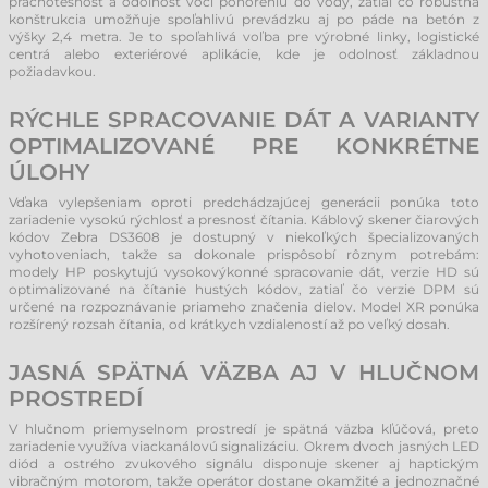
prachotesnosť a odolnosť voči ponoreniu do vody, zatiaľ čo robustná
konštrukcia umožňuje spoľahlivú prevádzku aj po páde na betón z
výšky 2,4 metra. Je to spoľahlivá voľba pre výrobné linky, logistické
centrá alebo exteriérové aplikácie, kde je odolnosť základnou
požiadavkou.
RÝCHLE SPRACOVANIE DÁT A VARIANTY
OPTIMALIZOVANÉ PRE KONKRÉTNE
ÚLOHY
Vďaka vylepšeniam oproti predchádzajúcej generácii ponúka toto
zariadenie vysokú rýchlosť a presnosť čítania. Káblový skener čiarových
kódov Zebra DS3608 je dostupný v niekoľkých špecializovaných
vyhotoveniach, takže sa dokonale prispôsobí rôznym potrebám:
modely HP poskytujú vysokovýkonné spracovanie dát, verzie HD sú
optimalizované na čítanie hustých kódov, zatiaľ čo verzie DPM sú
určené na rozpoznávanie priameho značenia dielov. Model XR ponúka
rozšírený rozsah čítania, od krátkych vzdialeností až po veľký dosah.
JASNÁ SPÄTNÁ VÄZBA AJ V HLUČNOM
PROSTREDÍ
V hlučnom priemyselnom prostredí je spätná väzba kľúčová, preto
zariadenie využíva viackanálovú signalizáciu. Okrem dvoch jasných LED
diód a ostrého zvukového signálu disponuje skener aj haptickým
vibračným motorom, takže operátor dostane okamžité a jednoznačné