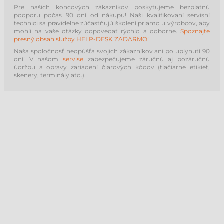
Pre našich koncových zákazníkov poskytujeme bezplatnú
podporu počas 90 dní od nákupu! Naši kvalifikovaní servisní
technici sa pravidelne zúčastňujú školení priamo u výrobcov, aby
mohli na vaše otázky odpovedať rýchlo a odborne.
Spoznajte
presný obsah služby HELP-DESK ZADARMO!
Naša spoločnosť neopúšťa svojich zákazníkov ani po uplynutí 90
dní! V našom
servise
zabezpečujeme záručnú aj pozáručnú
údržbu a opravy zariadení čiarových kódov (tlačiarne etikiet,
skenery, terminály atď.).