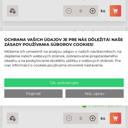
ks
ZEBRA DS3608 ČÍTAČKA ČIAROVÝCH
KÓDOV
OCHRANA VAŠICH ÚDAJOV JE PRE NÁS DÔLEŽITÁ! NAŠE
ZÁSADY POUŽÍVANIA SÚBOROV COOKIES!
Číslo produktu:
DS3608-ER3U4602ZVW
Môžeme ich umiestniť na analýzu údajov o našich návštevníkoch, na
Výrobca:
Zebra
zlepšenie našich webových stránok, zobrazovanie prispôsobeného
obsahu a na poskytovanie skvelého zážitku z webových stránok. Pre
Používateľské prostredie: Priemyselné • Prevedenie: Ručný •
viac informácií o cookies používame otvorené nastavenia.
Čítanie čiarových kódov: 2D (napr. QR kód, PDF kód) • Technológia
čítania: 2D Area Imager • Vzdialenosť čítania: S extra dlhým
dosahom
Ok, pokračujte
558,2 EUR
Bez DPH
Poprieť
Nie, uprav
(
686,59 EUR
)
3-5 pracovných dní
ks