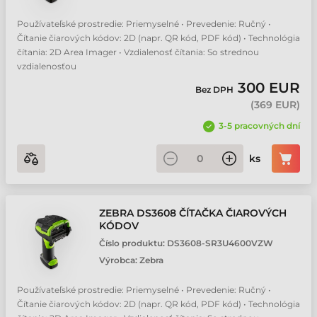
Používateľské prostredie: Priemyselné • Prevedenie: Ručný •
Čítanie čiarových kódov: 2D (napr. QR kód, PDF kód) • Technológia
čítania: 2D Area Imager • Vzdialenosť čítania: So strednou
vzdialenosťou
300 EUR
Bez DPH
(
369 EUR
)
3-5 pracovných dní
ks
ZEBRA DS3608 ČÍTAČKA ČIAROVÝCH
KÓDOV
Číslo produktu:
DS3608-SR3U4600VZW
Výrobca:
Zebra
Používateľské prostredie: Priemyselné • Prevedenie: Ručný •
Čítanie čiarových kódov: 2D (napr. QR kód, PDF kód) • Technológia