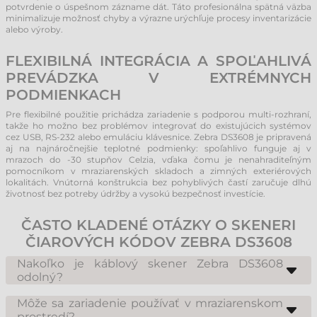
potvrdenie o úspešnom zázname dát. Táto profesionálna spätná väzba
minimalizuje možnosť chyby a výrazne urýchľuje procesy inventarizácie
alebo výroby.
FLEXIBILNÁ INTEGRÁCIA A SPOĽAHLIVÁ
PREVÁDZKA V EXTRÉMNYCH
PODMIENKACH
Pre flexibilné použitie prichádza zariadenie s podporou multi-rozhraní,
takže ho možno bez problémov integrovať do existujúcich systémov
cez USB, RS-232 alebo emuláciu klávesnice. Zebra DS3608 je pripravená
aj na najnáročnejšie teplotné podmienky: spoľahlivo funguje aj v
mrazoch do -30 stupňov Celzia, vďaka čomu je nenahraditeľným
pomocníkom v mraziarenských skladoch a zimných exteriérových
lokalitách. Vnútorná konštrukcia bez pohyblivých častí zaručuje dlhú
životnosť bez potreby údržby a vysokú bezpečnosť investície.
ČASTO KLADENÉ OTÁZKY O SKENERI
ČIAROVÝCH KÓDOV ZEBRA DS3608
Nakoľko je káblový skener Zebra DS3608
odolný?
Ide o jeden z najrobustnejších priemyselných skenerov na trhu.
Disponuje krytím IP67, čo znamená úplnú prachotesnosť a
Môže sa zariadenie používať v mraziarenskom
vodotesnosť, a zostáva funkčný aj po páde na betón z výšky 2,4 metra.
prostredí?