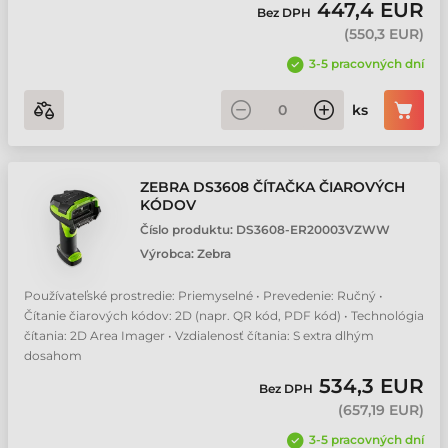
447,4 EUR
Bez DPH
(
550,3 EUR
)
3-5 pracovných dní
ks
ZEBRA DS3608 ČÍTAČKA ČIAROVÝCH
KÓDOV
Číslo produktu:
DS3608-ER20003VZWW
Výrobca:
Zebra
Používateľské prostredie: Priemyselné • Prevedenie: Ručný •
Čítanie čiarových kódov: 2D (napr. QR kód, PDF kód) • Technológia
čítania: 2D Area Imager • Vzdialenosť čítania: S extra dlhým
dosahom
534,3 EUR
Bez DPH
(
657,19 EUR
)
3-5 pracovných dní