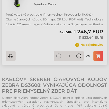
Výrobca:
Zebra
Používateľské prostredie: Priemyselné • Prevedenie: Ručný •
Čítanie čiarových kódov: 2D (napr. QR kód, PDF kód) • Technológia
čítania: 2D Area Imager • Vzdialenosť čítania: S vysokým rozlíšením
1 246,7 EUR
Bez DPH
(
1 533,44 EUR
)
Na objednávku
ks
KÁBLOVÝ SKENER ČIAROVÝCH KÓDOV
ZEBRA DS3608: VYNIKAJÚCA ODOLNOSŤ
PRE PRIEMYSELNÝ ZBER DÁT
Skener čiarových kódov Zebra DS3608 patrí k špičke ultra-odolných
priemyselných zariadení, navrhnutých špeciálne pre intenzívne
skladové a výrobné prostredia. Jeho krytie IP67 zaisťuje úplnú