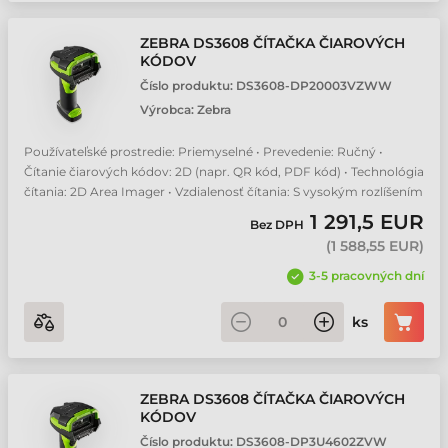
ZEBRA DS3608 ČÍTAČKA ČIAROVÝCH
KÓDOV
Číslo produktu:
DS3608-DP20003VZWW
Výrobca:
Zebra
Používateľské prostredie: Priemyselné • Prevedenie: Ručný •
Čítanie čiarových kódov: 2D (napr. QR kód, PDF kód) • Technológia
čítania: 2D Area Imager • Vzdialenosť čítania: S vysokým rozlíšením
1 291,5 EUR
Bez DPH
(
1 588,55 EUR
)
3-5 pracovných dní
ks
ZEBRA DS3608 ČÍTAČKA ČIAROVÝCH
KÓDOV
Číslo produktu:
DS3608-DP3U4602ZVW