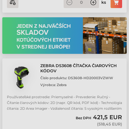
ks
ZEBRA DS3608 ČÍTAČKA ČIAROVÝCH
KÓDOV
Číslo produktu:
DS3608-HD20003VZWW
Výrobca:
Zebra
Používateľské prostredie: Priemyselné • Prevedenie: Ručný •
Čítanie čiarových kódov: 2D (napr. QR kód, PDF kód) • Technológia
čítania: 2D Area Imager • Vzdialenosť čítania: S vysokým rozlíšením
421,5 EUR
Bez DPH
(
518,45 EUR
)