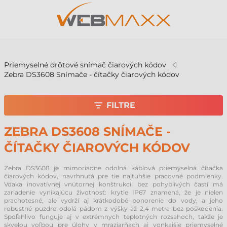
v
Priemyselné drôtové snímač čiarových kódov
Zebra DS3608 Snímače - čítačky čiarových kódov
FILTRE
ZEBRA DS3608 SNÍMAČE -
ČÍTAČKY ČIAROVÝCH KÓDOV
Zebra DS3608 je mimoriadne odolná káblová priemyselná čítačka
čiarových kódov, navrhnutá pre tie najtuhšie pracovné podmienky.
Vďaka inovatívnej vnútornej konštrukcii bez pohyblivých častí má
zariadenie vynikajúcu životnosť: krytie IP67 znamená, že je nielen
prachotesné, ale vydrží aj krátkodobé ponorenie do vody, a jeho
robustné puzdro odolá pádom z výšky až 2,4 metra bez poškodenia.
Spoľahlivo funguje aj v extrémnych teplotných rozsahoch, takže je
skvelou voľbou pre úlohy v mraziarňach aj vonkajšie priemyselné