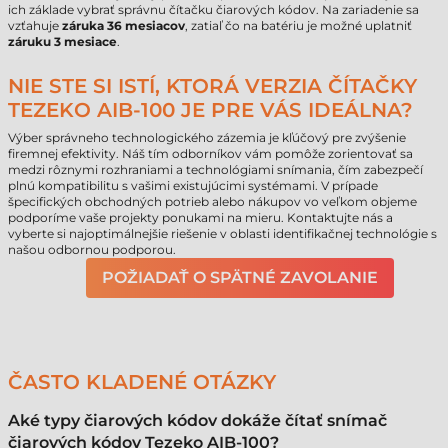
ich základe vybrať správnu čítačku čiarových kódov. Na zariadenie sa
vzťahuje
záruka 36 mesiacov
, zatiaľ čo na batériu je možné uplatniť
záruku 3 mesiace
.
NIE STE SI ISTÍ, KTORÁ VERZIA ČÍTAČKY
TEZEKO AIB-100 JE PRE VÁS IDEÁLNA?
Výber správneho technologického zázemia je kľúčový pre zvýšenie
firemnej efektivity. Náš tím odborníkov vám pomôže zorientovať sa
medzi rôznymi rozhraniami a technológiami snímania, čím zabezpečí
plnú kompatibilitu s vašimi existujúcimi systémami. V prípade
špecifických obchodných potrieb alebo nákupov vo veľkom objeme
podporíme vaše projekty ponukami na mieru. Kontaktujte nás a
vyberte si najoptimálnejšie riešenie v oblasti identifikačnej technológie s
našou odbornou podporou.
POŽIADAŤ O SPÄTNÉ ZAVOLANIE
ČASTO KLADENÉ OTÁZKY
Aké typy čiarových kódov dokáže čítať snímač
čiarových kódov Tezeko AIB-100?