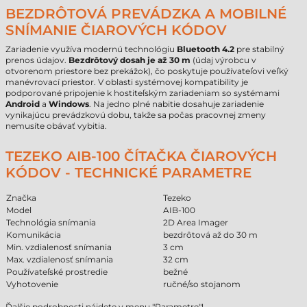
BEZDRÔTOVÁ PREVÁDZKA A MOBILNÉ
SNÍMANIE ČIAROVÝCH KÓDOV
Zariadenie využíva modernú technológiu
Bluetooth 4.2
pre stabilný
prenos údajov.
Bezdrôtový dosah je až 30 m
(údaj výrobcu v
otvorenom priestore bez prekážok), čo poskytuje používateľovi veľký
manévrovací priestor. V oblasti systémovej kompatibility je
podporované pripojenie k hostiteľským zariadeniam so systémami
Android
a
Windows
. Na jedno plné nabitie dosahuje zariadenie
vynikajúcu prevádzkovú dobu, takže sa počas pracovnej zmeny
nemusíte obávať vybitia.
TEZEKO AIB-100 ČÍTAČKA ČIAROVÝCH
KÓDOV - TECHNICKÉ PARAMETRE
Značka
Tezeko
Model
AIB-100
Technológia snímania
2D Area Imager
Komunikácia
bezdrôtová až do 30 m
Min. vzdialenosť snímania
3 cm
Max. vzdialenosť snímania
32 cm
Používateľské prostredie
bežné
Vyhotovenie
ručné/so stojanom
Ďalšie podrobnosti nájdete v menu "Parametre"!