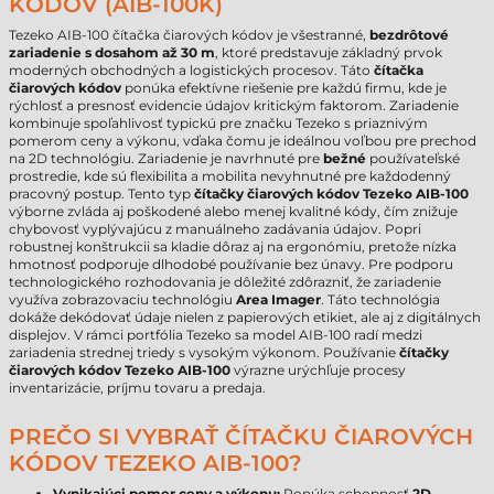
KÓDOV (AIB-100K)
Tezeko AIB-100 čítačka čiarových kódov je všestranné,
bezdrôtové
zariadenie s dosahom až 30 m
, ktoré predstavuje základný prvok
moderných obchodných a logistických procesov. Táto
čítačka
čiarových kódov
ponúka efektívne riešenie pre každú firmu, kde je
rýchlosť a presnosť evidencie údajov kritickým faktorom. Zariadenie
kombinuje spoľahlivosť typickú pre značku Tezeko s priaznivým
pomerom ceny a výkonu, vďaka čomu je ideálnou voľbou pre prechod
na 2D technológiu. Zariadenie je navrhnuté pre
bežné
používateľské
prostredie, kde sú flexibilita a mobilita nevyhnutné pre každodenný
pracovný postup. Tento typ
čítačky čiarových kódov Tezeko AIB-100
výborne zvláda aj poškodené alebo menej kvalitné kódy, čím znižuje
chybovosť vyplývajúcu z manuálneho zadávania údajov. Popri
robustnej konštrukcii sa kladie dôraz aj na ergonómiu, pretože nízka
hmotnosť podporuje dlhodobé používanie bez únavy. Pre podporu
technologického rozhodovania je dôležité zdôrazniť, že zariadenie
využíva zobrazovaciu technológiu
Area Imager
. Táto technológia
dokáže dekódovať údaje nielen z papierových etikiet, ale aj z digitálnych
displejov. V rámci portfólia Tezeko sa model AIB-100 radí medzi
zariadenia strednej triedy s vysokým výkonom. Používanie
čítačky
čiarových kódov Tezeko AIB-100
výrazne urýchľuje procesy
inventarizácie, príjmu tovaru a predaja.
PREČO SI VYBRAŤ ČÍTAČKU ČIAROVÝCH
KÓDOV TEZEKO AIB-100?
Vynikajúci pomer ceny a výkonu:
Ponúka schopnosť
2D