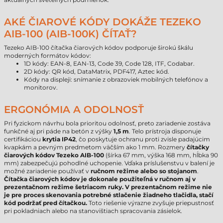
AKÉ ČIAROVÉ KÓDY DOKÁŽE TEZEKO
AIB-100 (AIB-100K) ČÍTAŤ?
Tezeko AIB-100 čítačka čiarových kódov podporuje širokú škálu
moderných formátov kódov:
1D kódy: EAN-8, EAN-13, Code 39, Code 128, ITF, Codabar.
2D kódy: QR kód, DataMatrix, PDF417, Aztec kód.
Kódy na displeji: snímanie z obrazoviek mobilných telefónov a
monitorov.
ERGONÓMIA A ODOLNOSŤ
Pri fyzickom návrhu bola prioritou odolnosť, preto zariadenie zostáva
funkčné aj pri páde na betón z výšky
1,5 m
. Telo prístroja disponuje
certifikáciou
krytia IP42
, čo poskytuje ochranu proti zvisle padajúcim
kvapkám a pevným predmetom väčším ako 1 mm. Rozmery
čítačky
čiarových kódov Tezeko AIB-100
(šírka 67 mm, výška 168 mm, hĺbka 90
mm) zabezpečujú pohodlné uchopenie. Vďaka príslušenstvu v balení je
možné zariadenie používať v
ručnom režime alebo so stojanom
.
Čítačka čiarových kódov je dokonale použiteľná v ručnom aj v
prezentačnom režime šetriacom ruky. V prezentačnom režime nie
je pre proces skenovania potrebné stlačenie žiadneho tlačidla, stačí
kód podržať pred čítačkou.
Toto riešenie výrazne zvyšuje priepustnosť
pri pokladniach alebo na stanovištiach spracovania zásielok.