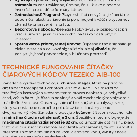
snímania
za cenu základnej úrovne, čo slúži ako dlhodobá
investícia pre budúce formáty kódov.
Jednoduchosť Plug-and-Play:
Inštalácia nevyžaduje špeciálne
odborné znalosti, zariadenie je po pripojení k väčšine systémov
okamžite pripravené na prácu.
Bezdrôtová sloboda:
Absencia káblov zvyšuje bezpečnosť pri
práci a umožňuje snímanie kódov na ťažko dostupných
miestach.
Spätná väzba priemyselnej úrovne:
Úspešné čítanie signalizuje
nielen svetelná a zvuková signalizácia, ale aj
vibrácie
, čo
poskytuje jasné potvrdenie aj v hlučnom prostredí.
TECHNICKÉ FUNGOVANIE ČÍTAČKY
ČIAROVÝCH KÓDOV TEZEKO AIB-100
Zariadenie využíva technológiu
2D Area Imager
, ktorá na princípe
digitálneho fotoaparátu vyhotovuje snímku kódu. Na rozdiel od
tradičných laserových skenerov tento proces neobsahuje pohyblivé
časti, vďaka čomu je čítačka odolnejšia voči mechanickým vplyvom a
má dlhšiu životnosť. Obrazový snímač bleskurýchle analyzuje vzor,
ktorý sa dostane do zorného poľa, či už ide o lineárny alebo
dvojrozmerný kód. Zariadenie pracuje v
bežnom
čítacom rozsahu, kde
minimálna čítacia vzdialenosť je 3 cm
. Špecifikom technológie je, že
maximálna čítacia vzdialenosť je 32 cm
, čo umožňuje optimálnu prácu
v stolovom aj ručnom režime. Je dôležité poznamenať, že vzdialenosť a
presnosť snímania závisia od veľkosti čiarového kódu, kvality tlače a
aktuálnych svetelných podmienok.