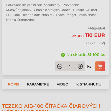
Používateľské prostredie: Všeobecný • Prevedenie:
Ručný/Stojanový • Čítanie čiarových kódov: 2D (napr. QR kód,
PDF kód) • Technológia čítania: 2D Area Imager • Vzdialenosť
čítania: Štandardná
145,5 EUR
110 EUR
Bez DPH
(
135,3 EUR
)
Na sklade 51-100 ks
ks
POPIS
PARAMETRE
VIDEO
K STIAHNUTIU
TEZEKO AIB-100 ČÍTAČKA ČIAROVÝCH