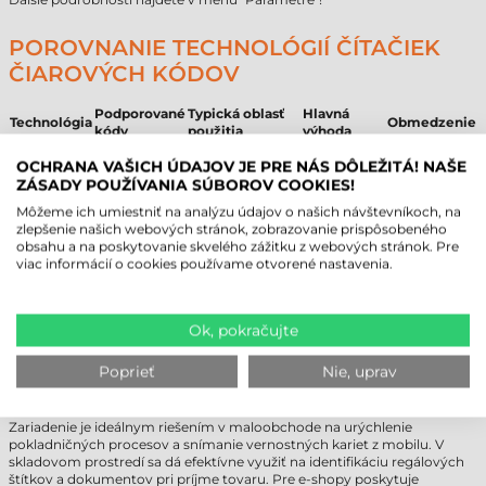
POROVNANIE TECHNOLÓGIÍ ČÍTAČIEK
ČIAROVÝCH KÓDOV
Podporované
Typická oblasť
Hlavná
Technológia
Obmedzenie
kódy
použitia
výhoda
Rýchle
Laserový
Klasický
Nečíta z
OCHRANA VAŠICH ÚDAJOV JE PRE NÁS DÔLEŽITÁ! NAŠE
1D
lineárne
skener
maloobchod
displeja
ZÁSADY POUŽÍVANIA SÚBOROV COOKIES!
snímanie
Žiadne
Môžeme ich umiestniť na analýzu údajov o našich návštevníkoch, na
1D Linear
Nepodporuje
1D
Sklad, obchod
pohyblivé
zlepšenie našich webových stránok, zobrazovanie prispôsobeného
Imager
2D kódy
časti
obsahu a na poskytovanie skvelého zážitku z webových stránok. Pre
Priemysel,
viac informácií o cookies používame otvorené nastavenia.
2D Area
Číta aj z
Vyššie nároky
1D + 2D
obchod,
Imager
displeja
na procesor
kuriérske služby
Číta z
Vyššia
Všesmerový
Pokladňa v
Ok, pokračujte
1D + 2D
akéhokoľvek
cenová
Imager
supermarkete
smeru
kategória
Poprieť
Nie, uprav
TEZEKO AIB-100 - OBLASTI POUŽITIA
Zariadenie je ideálnym riešením v maloobchode na urýchlenie
pokladničných procesov a snímanie vernostných kariet z mobilu. V
skladovom prostredí sa dá efektívne využiť na identifikáciu regálových
štítkov a dokumentov pri príjme tovaru. Pre e-shopy poskytuje