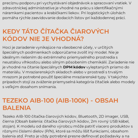
precíznu podporu pri vychystávaní objednávok a spracovaní vratiek. V
zdravotníckej administratíve je vhodné na prácu s identifikačnými
náramkami pacientov a krabičkami liekov. Pri logistických úlohách
pomáha rýchle zaevidovanie dodacích listov pri každodennej práci.
KEDY TÁTO ČÍTAČKA ČIAROVÝCH
KÓDOV NIE JE VHODNÁ?
Hoci je zariadenie vynikajúce na všeobecné účely, v určitých
špeciálnych podmienkach odporúčame zvoliť iný model. Nie je
ideálnym riešením do extrémneho priemyselného prostredia s
neustálou vlhkosťou alebo silným pôsobením chemikálií. Zariadenie nie
je vhodné na čítanie špeciálnych
DPM kódov
vyleptaných priamo do
materiálu. V mraziarenských skladoch alebo v prostredí s trvalým
mrazom je potrebné použiť špeciálne mraziarenské typy. V takýchto
prípadoch stojí za zváženie priemyselná kategória čítačiek alebo modely
s veľkým dosahom snímania.
TEZEKO AIB-100 (AIB-100K) - OBSAH
BALENIA
Tezeko AIB-100 čítačka čiarových kódov, Bluetooth, 2D imager, USB,
čierna (Obsah balenia: čítačka čiarových kódov, 2m rovný USB kábel,
stojan). K modelu od daného výrobcu môže patriť viacero produktov s
rôznymi číslami dielov (P/N), ktoré sa môžu líšiť funkciami, obsahom
balenia atď. Preto je vždy potrebné presne definovať požiadavky a na