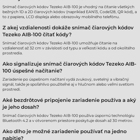
Snímač čiarových kódov Tezeko AIB-100 je vhodný na čítanie všetkých
bežných 1D a 2D čiarových kódov (napríklad EAN13, Code128, QR kód), a
to z papiera, LCD displeja alebo obrazovky mobilného telefónu.
Z akej vzdialenosti dokáže snímač čiarových kódov
Tezeko AIB-100 čítať kódy?
Snímač čiarových kódov Tezeko AIB-100 umožňuje čítanie na
vzdialenosť až 32 cm v závislosti od typu a veľkosti kódu a od okolitého
prostredia.
Ako signalizuje snímač čiarových kódov Tezeko AIB-
100 úspešné načítanie?
Zariadenie po úspešnom načítaní vydá zvukový, svetelný a vibračný
signál, takže je spoľahlivo použiteľné aj v hlučnom alebo veľmi svetlom
prostredí.
Aké bezdrôtové pripojenie zariadenie používa a aký
je jeho dosah?
Snímač čiarových kódov Tezeko AIB-100 používa úspornú technológiu
Bluetooth 4.2 a v otvorenom priestore poskytuje dosah až 30 metrov.
Ako dlho je možné zariadenie používať na jedno
nabitie?