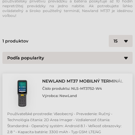
používateľsky prívetivú prevádzku a batéria poskytuje až 10 hodín
nepretržitej prevádzky na jedno nabitie. Ak potrebujete ľahko
ovládateľný a široko použiteľný terminál, Newland MT37 je ideálnou
voľbou!
1
produktov
NEWLAND MT37 MOBILNÝ TERMINÁL
Číslo produktu:
NLS-MT3752-W4
Výrobca:
NewLand
Používateľské prostredie: Všeobecný • Prevedenie: Ručný •
Technológia čítania: 2D Area Imager • Vzdialenosť čítania:
Štandardná • Operačný systém: Android 8.1 • Veľkosť obrazovky:
2.8 " • Kapacita batérie: 3300 mAh • Typ GSM: LTE/4G