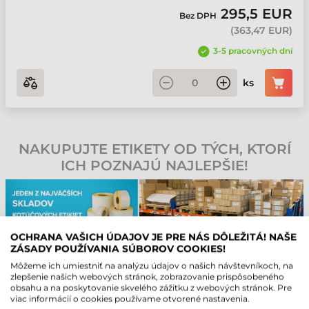
295,5 EUR
Bez DPH
(
363,47 EUR
)
3-5 pracovných dní
ks
NAKUPUJTE ETIKETY OD TÝCH, KTORÍ
ICH POZNAJÚ NAJLEPŠIE!
OCHRANA VAŠICH ÚDAJOV JE PRE NÁS DÔLEŽITÁ! NAŠE
ZÁSADY POUŽÍVANIA SÚBOROV COOKIES!
HELP-DESK ZDARMA NA 90 DNÍ!
Môžeme ich umiestniť na analýzu údajov o našich návštevníkoch, na
zlepšenie našich webových stránok, zobrazovanie prispôsobeného
V prípade nákupu poskytujeme našim koncovým zákazníkom
obsahu a na poskytovanie skvelého zážitku z webových stránok. Pre
bezplatnú podporu na dobu 90 dní! Naši kvalifikovaní servisní
viac informácií o cookies používame otvorené nastavenia.
kolegovia sa neustále zúčastňujú školení výrobcov, aby mohli