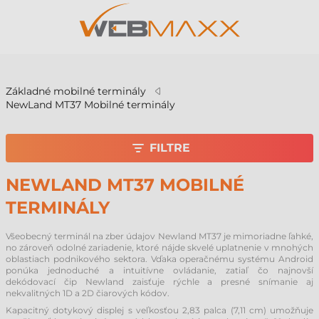
v
Základné mobilné terminály
NewLand MT37 Mobilné terminály
FILTRE
NEWLAND MT37 MOBILNÉ
TERMINÁLY
Všeobecný terminál na zber údajov Newland MT37 je mimoriadne ľahké,
no zároveň odolné zariadenie, ktoré nájde skvelé uplatnenie v mnohých
oblastiach podnikového sektora. Vďaka operačnému systému Android
ponúka jednoduché a intuitívne ovládanie, zatiaľ čo najnovší
dekódovací čip Newland zaisťuje rýchle a presné snímanie aj
nekvalitných 1D a 2D čiarových kódov.
Kapacitný dotykový displej s veľkosťou 2,83 palca (7,11 cm) umožňuje