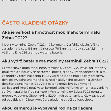
ČASTO KLADENÉ OTÁZKY
Aká je veľkosť a hmotnosť mobilného terminálu
Zebra TC22?
Mobilný terminál Zebra TC22 má kompaktný a ľahký dizajn. Výška
zariadenia je cca. 165 mm, šírka cca. 76,3 mm, a hrúbka cca. 12,5 mm.
Váži približne 236 gramov vrátane batérie.
Akú výdrž batérie má mobilný terminál Zebra TC22?
Prevádzková doba mobilného terminálu Zebra TC22 závisí od intenzity
používania a použitých nastavení počas jej doby. Vo všeobecnosti platí,
že mobilný terminál Zebra TC22 vydrží na jedno nabitie celý pracovný
deň, čo zvyčajne znamená 8-10 hodín aktívneho používania. Je však
dôležité poznamenať, že výdrž batérie môže byť ovplyvnená
aplikáciami, ktoré používate, komunikačnými funkciami a nastaveniami
správy napájania. Rodina mobilných terminálov Zebra TC22 ponúka
modely vybavené 3800 mAh a 5200 mAh batériami, takže v závislosti
od použitia si môžete vybrať aj zariadenie s väčšou kapacitou.
Akou kamerou je vybavená rodina zariadení