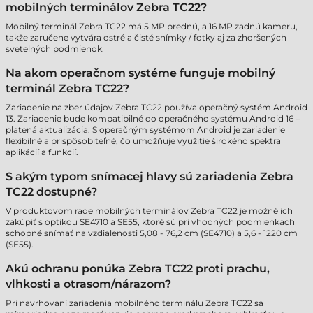
mobilných terminálov Zebra TC22?
Mobilný terminál Zebra TC22 má 5 MP prednú, a 16 MP zadnú kameru,
takže zaručene vytvára ostré a čisté snímky / fotky aj za zhoršených
svetelných podmienok.
Na akom operačnom systéme funguje mobilný
terminál Zebra TC22?
Zariadenie na zber údajov Zebra TC22 používa operačný systém Android
13. Zariadenie bude kompatibilné do operačného systému Android 16 –
platená aktualizácia. S operačným systémom Android je zariadenie
flexibilné a prispôsobiteľné, čo umožňuje využitie širokého spektra
aplikácií a funkcií.
S akým typom snímacej hlavy sú zariadenia Zebra
TC22 dostupné?
V produktovom rade mobilných terminálov Zebra TC22 je možné ich
zakúpiť s optikou SE4710 a SE55, ktoré sú pri vhodných podmienkach
schopné snímať na vzdialenosti 5,08 - 76,2 cm (SE4710) a 5,6 - 1220 cm
(SE55).
Akú ochranu ponúka Zebra TC22 proti prachu,
vlhkosti a otrasom/nárazom?
Pri navrhovaní zariadenia mobilného terminálu Zebra TC22 sa