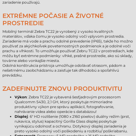
zariadenie používajú.
EXTRÉMNE POČASIE A ŽIVOTNÉ
PROSTREDIE
Mobilný terminál Zebra TC22 je vyrobený z vysoko kvalitných
materiálov, vďaka čomu je vysoko odolný voči vplyvom prostredia.
Zariadenie má vode a prachu odolné prevedenie (IP65), takže ho možno
používať za akýchkoľvek poveternostných podmienok a je odolné voči
prachu a vlhkosti. To umožňuje používať Zebru TC22 v prostrediach, kde
môžu byť extrémne podmienky: vlhké, prašné prostredie, ako sú sklady,
továrne alebo vonkajšie miesta.
Odolná konštrukcia prístroja umožňuje odolávať otrasom, pádom a
nešetrnému zaobchádzaniu a zaisťuje tak dlhodobú a spoľahlivú
prevádzku.
ZADEFINUJTE ZNOVU PRODUKTIVITU
Výkon
: Zebra TC22 je vybavená šesťjadrovým procesorom
Qualcomm 5430, 2,1 GH, ktorý poskytuje mimoriadne
produktívny výkon pre správu aplikácií, fotografovanie,
nahrávanie videa alebo operácie s databázou!
Displej
: 6" HD rozlíšenie (1080 x 2160 pixelov) duálny režim (prst,
rukavica, stylus) kapacitný Gorilla Glass displej poskytuje
vynikajúcu odolnosť a ochranu. Dotykový displej zariadenia je
preto vysoko odolný voči poškodeniu a rozbitiu/ poškriabaniu.
Fotoaparát
: Pomocou 5 MP predného a 16 MP zadného