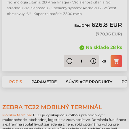
Technológia čítania: 2D Area Imager • Vzdialenosť čítania: So
strednou vzdialenosťou • Operačný systém: Android 13 • Veľkosť
obrazovky: 6 " • Kapacita batérie: 3800 mAh
626,8 EUR
Bez DPH
(
770,96 EUR
)
Na sklade 28 ks
ks
POPIS
PARAMETRE
SÚVISIACE PRODUKTY
PO
ZEBRA TC22 MOBILNÝ TERMINÁL
Mobilný terminál
TC22 je vynikajúcou voľbou pre podniky v
maloobchode, obchodnej logistike a zdravotníctve. Rozsiahla funkčnosť
a extrémna spoľahlivosť zariadenia z neho robí optimálnu voľbu pre
malé a stredné podniky, ako aj veľké spoločnosti. Mobilný terminál