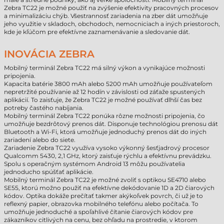
Zebra TC22 je možné použiť na zvýšenie efektivity pracovných procesov
a minimalizáciu chýb. Všestrannosť zariadenia na zber dát umožňuje
jeho využitie v skladoch, obchodoch, nemocniciach a iných priestoroch,
kde je kľúčom pre efektívne zaznamenávanie a sledovanie dát.
INOVÁCIA ZEBRA
Mobilný terminál Zebra TC22 má silný výkon a vynikajúce možnosti
pripojenia.
Kapacita batérie 3800 mAh alebo 5200 mAh umožňuje používateľom
nepretržité používanie až 12 hodín v závislosti od záťaže spustených
aplikácií. To zaisťuje, že Zebra TC22 je možné používať dlhší čas bez
potreby častého nabíjania.
Mobilný terminál Zebra TC22 ponúka rôzne možnosti pripojenia, čo
umožňuje bezdrôtový prenos dát. Disponuje technológiou prenosu dát
Bluetooth a Wi-Fi, ktorá umožňuje jednoduchý prenos dát do iných
zariadení alebo do siete.
Zariadenie Zebra TC22 využíva vysoko výkonný šesťjadrový procesor
Qualcomm 5430, 2,1 GHz, ktorý zaisťuje rýchlu a efektívnu prevádzku.
Spolu s operačným systémom Android 13 môžu používatelia
jednoducho spúšťať aplikácie.
Mobilný terminál Zebra TC22 je možné zvoliť s optikou SE4710 alebo
SE55, ktorú možno použiť na efektívne dekódovanie 1D a 2D čiarových
kódov. Optika dokáže prečítať takmer akýkoľvek povrch, či už je to
reflexný papier, obrazovka mobilného telefónu alebo počítača. To
umožňuje jednoduché a spoľahlivé čítanie čiarových kódov pre
zákazníkov citlivých na cenu, bez ohľadu na prostredie, v ktorom