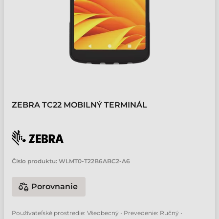
ZEBRA TC22 MOBILNÝ TERMINÁL
Číslo produktu:
WLMT0-T22B6ABC2-A6
Porovnanie
Používateľské prostredie: Všeobecný • Prevedenie: Ručný •