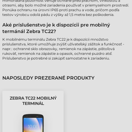
mimoriadna pozornosť venuje ochrane pred prachom, vlhkosťou a
otrasmi, aby bolo možné zariadenia používať v priemyselnom prostredí.
Ponúka ochranu na úrovni IP65 proti prachu a vode, pričom podľa
testov výrobcu odolá pádu z výšky až 1,5 metra bez poškodenia.
Aké príslušenstvo je k dispozícii pre mobilný
termánál Zebra TC22?
K mobilnému terminálu Zebra TC22 je k dispozícii množstvo
príslušenstva, ktoré umožňuje zvýšiť užívateľský zážitok a funkčnosť -
napr.: ochranné sklo obrazovky, remienok na zápästie, pištoľová
rukoväť, remienok na zápästie a opasok, ochranné puzdro atď.
Príslušenstvo je potrebné si zakúpiť samostatne k zariadeniu.
NAPOSLEDY PREZERANÉ PRODUKTY
ZEBRA TC22 MOBILNÝ
TERMINÁL