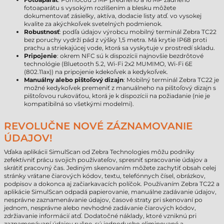
fotoaparátu s vysokým rozlíšením a blesku môžete
dokumentovať zásielky, aktíva, dodacie listy atď. vo vysokej
kvalite za akýchkoľvek svetelných podmienok.
Robustnosť
: podľa údajov výrobcu mobilný terminál Zebra TC22
bez poruchy vydrží pád z výšky 1,5 metra. Má krytie IP68 proti
prachu a striekajúcej vode, ktorá sa vyskytuje v prostredí skladu.
Pripojenie
: okrem NFC sú k dispozícii najnovšie bezdrôtové
technológie (Bluetooth 5.2, Wi-Fi 2x2 MUMIMO, Wi-Fi 6E
(802.11ax)) na pripojenie kdekoľvek a kedykoľvek.
Manuálny alebo pištoľový dizajn
: Mobilný terminál Zebra TC22 je
možné kedykoľvek premeniť z manuálneho na pištoľový dizajn s
pištoľovou rukoväťou, ktorá je k dispozícii na požiadanie (nie je
kompatibilná so všetkými modelmi).
REVOLUČNE NOVÉ ZÁZNAMOVANIE
ÚDAJOV!
Vďaka aplikácii SimulScan od Zebra Technologies môžu podniky
zefektívniť prácu svojich používateľov, spresniť spracovanie údajov a
skrátiť pracovný čas. Jediným skenovaním môžete zachytiť obsah celej
stránky vrátane čiarových kódov, textu, telefónnych čísel, obrázkov,
podpisov a dokonca aj začiarkavacích políčok. Používaním Zebra TC22 a
aplikácie SimulScan odpadá papierovanie, manuálne zadávanie údajov,
nesprávne zaznamenávanie údajov, časové straty pri skenovaní po
jednom, nesprávne alebo nevhodné zadávanie čiarových kódov,
zdržiavanie informácií atď. Dodatočné náklady, ktoré vzniknú pri
zaznamenávaní údajov ručne, sú jednoducho eliminované a