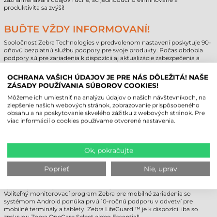
produktivita sa zvýši!
BUĎTE VŽDY INFORMOVANÍ!
Spoločnosť Zebra Technologies v predvolenom nastavení poskytuje 90-
dňovú bezplatnú službu podpory pre svoje produkty. Počas obdobia
podpory sú pre zariadenia k dispozícii aj aktualizácie zabezpečenia a
operačného systému.
Aby Vaše mobilné zariadenia (mobilný terminál, tablet a pod.) dostali
OCHRANA VAŠICH ÚDAJOV JE PRE NÁS DÔLEŽITÁ! NAŠE
primeranú ochranu a aktualizácie aj po termíne, odporúčame zakúpiť si
ZÁSADY POUŽÍVANIA SÚBOROV COOKIES!
službu predĺženej záruky Zebra OneCare. Týmto spôsobom môžete
maximalizovať návratnosť investícií na mnoho rokov.
Môžeme ich umiestniť na analýzu údajov o našich návštevníkoch, na
Pri nákupe mobilného terminálu alebo priemyselného tabletu si vždy
zlepšenie našich webových stránok, zobrazovanie prispôsobeného
uvedomte, že bez ohľadu na operačný systém, zariadenie nemá
obsahu a na poskytovanie skvelého zážitku z webových stránok. Pre
predinštalovaný softvér na správu. Jedinečné mobilné aplikácie, ktoré
viac informácií o cookies používame otvorené nastavenia.
vytvárame, výrazne prispievajú k zjednodušeniu, zrýchleniu a
zefektívneniu obchodných procesov našich zákazníkov. Pred nákupom
sa o tom porozprávajte s našimi kolegami!
Ok, pokračujte
ZEBRA LIFEGUARD
Poprieť
Nie, uprav
Pre aktualizácie a bezpečnostné záplaty spoločnosť Zebra Technologies
spustila jedinečný monitorovací program s názvom Zebra LifeGuard™.
Voliteľný monitorovací program Zebra pre mobilné zariadenia so
systémom Android ponúka prvú 10-ročnú podporu v odvetví pre
mobilné terminály a tablety. Zebra LifeGuard ™ je k dispozícii iba so
zmluvou Zebra OneCare Select alebo Essential!