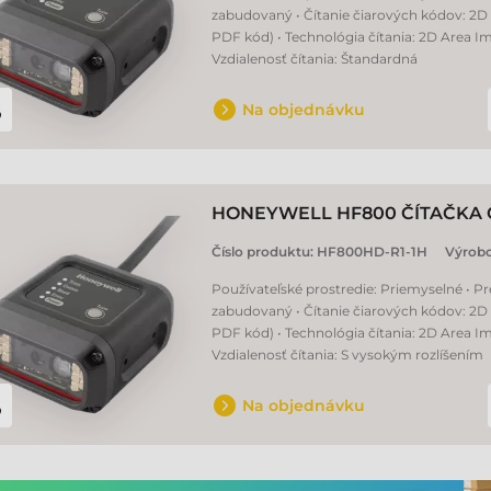
zabudovaný • Čítanie čiarových kódov: 2D 
PDF kód) • Technológia čítania: 2D Area Im
Vzdialenosť čítania: Štandardná
Na objednávku
HONEYWELL HF800 ČÍTAČKA
Číslo produktu:
HF800HD-R1-1H
Výrob
Používateľské prostredie: Priemyselné • P
zabudovaný • Čítanie čiarových kódov: 2D 
PDF kód) • Technológia čítania: 2D Area Im
Vzdialenosť čítania: S vysokým rozlíšením
Na objednávku