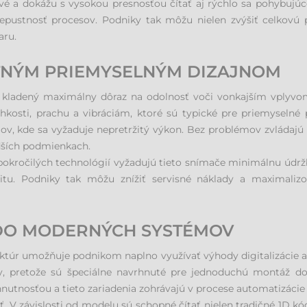
é a dokážu s vysokou presnosťou čítať aj rýchlo sa pohybujúc
epustnosť procesov. Podniky tak môžu nielen zvýšiť celkovú p
aru.
STNÝM PRIEMYSELNÝM DIZAJNOM
 kladený maximálny dôraz na odolnosť voči vonkajším vply
lhkosti, prachu a vibráciám, ktoré sú typické pre priemyselné
jov, kde sa vyžaduje nepretržitý výkon. Bez problémov zvládajú
rdších podmienkach.
pokročilých technológií vyžadujú tieto snímače minimálnu údrž
tivitu. Podniky tak môžu znížiť servisné náklady a maximali
DO MODERNÝCH SYSTÉMOV
ktúr umožňuje podnikom naplno využívať výhody digitalizácie a
pretože sú špeciálne navrhnuté pre jednoduchú montáž do vý
utnosťou a tieto zariadenia zohrávajú v procese automatizácie
 V závislosti od modelu sú schopné čítať nielen tradičné 1D kó