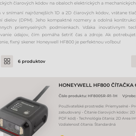
ických čiarových kódov na obaloch elektrických a mechanický
 v snímaní najrôznejších 1D a 2D čiarových kódov, vrátane tlač
ní dielov (DPM). Jeho kompaktné rozmery a odolná konštrukci
mnych priemyselných podmienkach. Vďaka inovatívnym tech
ovanie údajov, čím pomáha šetriť čas a zdroje. Ak potrebu
enie, fixný skener Honeywell HF800 je perfektnou voľbou!
6
produktov
HONEYWELL HF800 ČÍTAČKA
Číslo produktu:
HF800SR-R1-1H
Výrobc
Používateľské prostredie: Priemyselné • P
zabudovaný • Čítanie čiarových kódov: 2D 
PDF kód) • Technológia čítania: 2D Area Im
Vzdialenosť čítania: Štandardná