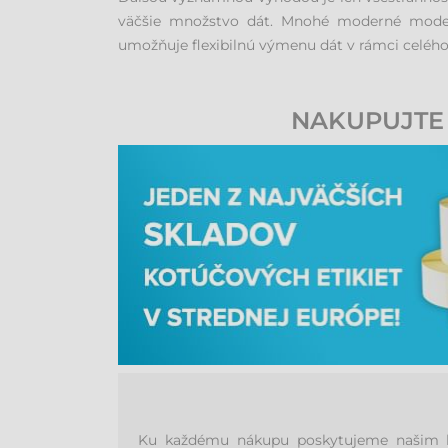
väčšie množstvo dát. Mnohé moderné modely
umožňuje flexibilnú výmenu dát v rámci celého
NAKUPUJTE 
Ku každému nákupu poskytujeme našim ko