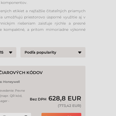
ch komponentov.
ených etikiet a najťažšie čitateľných priamych
a umožňujú priestorovo úsporné využitie aj v
nickým riešeniam zaisťuje rýchle a presné
jete kompaktné, a pritom mimoriadne výkonné
 ČIAROVÝCH KÓDOV
a:
Honeywell
revedenie: Pevne
(napr. QR kód,
628,8 EUR
Bez DPH
ager •
(
773,42 EUR
)