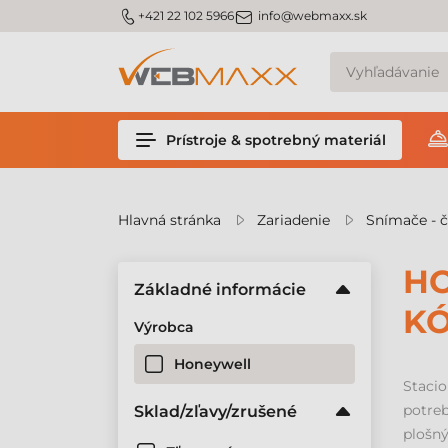
v
m_phone
m_email
+421 22 102 5966
info@webmaxx.sk
Prístroje & spotrebný materiál
Hlavná stránka
Zariadenie
Snímače - č
HO
Základné informácie
K
Výrobca
Honeywell
Staci
potreb
Sklad/zľavy/zrušené
plošný