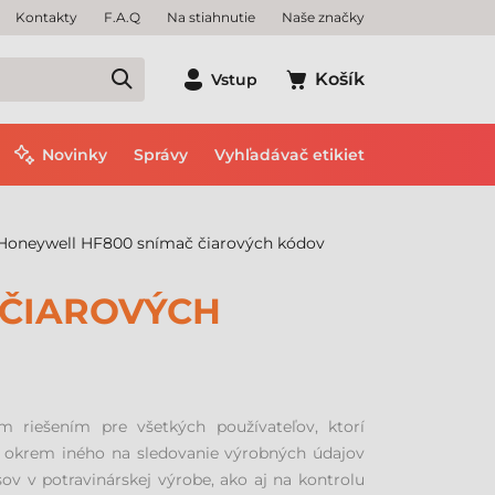
Kontakty
F.A.Q
Na stiahnutie
Naše značky
Košík
Vstup
Novinky
Správy
Vyhľadávač etikiet
Honeywell HF800 snímač čiarových kódov
 ČIAROVÝCH
 riešením pre všetkých používateľov, ktorí
ou okrem iného na sledovanie výrobných údajov
ov v potravinárskej výrobe, ako aj na kontrolu