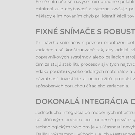
Fixné snímače sú navyše mimoriadne spoľahliv
minimalizuje chybovosť a výrazne zvyšuje pri
náklady eliminovaním chýb pri identifikácii tov
FIXNÉ SNÍMAČE S ROBU
Pri návrhu snímačov s pevnou montážou bol
zariadenia sú konštruované tak, aby odolali v
dopravníkových systémov alebo baliacich stro
čím zaisťujú stabilitu procesov aj v tých najtv
Vďaka použitiu vysoko odolných materiálov a 
návratnosť investície a nepretržitú produk
spôsobených poruchou čítacieho zariadenia.
DOKONALÁ INTEGRÁCIA 
Jednoduchá integrácia do moderných infraštru
sú kľúčovým prvkom pre moderné prevádzky, 
technologickým vývojom je v súčasnosti nevyhn
Ďalšou významnou výhodou je ich všestrannosť.