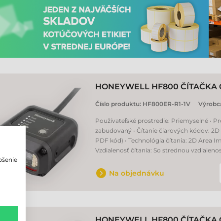
HONEYWELL HF800 ČÍTAČKA
Číslo produktu:
HF800ER-R1-1V
Výrobc
Používateľské prostredie: Priemyselné • P
zabudovaný • Čítanie čiarových kódov: 2D 
PDF kód) • Technológia čítania: 2D Area Im
Vzdialenosť čítania: So strednou vzdialeno
pšenie
Na objednávku
o
HONEYWELL HF800 ČÍTAČKA