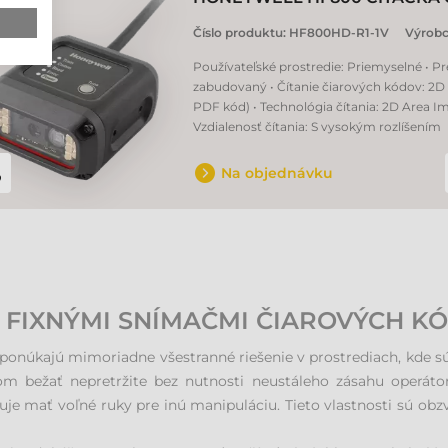
Číslo produktu:
HF800HD-R1-1V
Výrobc
Používateľské prostredie: Priemyselné • P
zabudovaný • Čítanie čiarových kódov: 2D 
PDF kód) • Technológia čítania: 2D Area Im
Vzdialenosť čítania: S vysokým rozlíšením
Na objednávku
S FIXNÝMI SNÍMAČMI ČIAROVÝCH K
núkajú mimoriadne všestranné riešenie v prostrediach, kde sú r
 bežať nepretržite bez nutnosti neustáleho zásahu operáto
je mať voľné ruky pre inú manipuláciu. Tieto vlastnosti sú obz