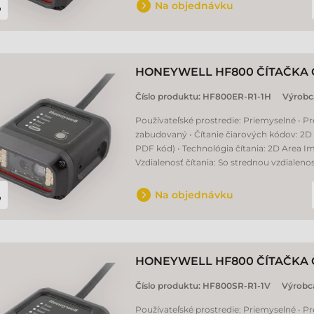
Na objednávku
HONEYWELL HF800 ČÍTAČKA
Číslo produktu:
HF800ER-R1-1H
Výrobc
Používateľské prostredie: Priemyselné • P
zabudovaný • Čítanie čiarových kódov: 2D 
PDF kód) • Technológia čítania: 2D Area Im
Vzdialenosť čítania: So strednou vzdialeno
Na objednávku
HONEYWELL HF800 ČÍTAČKA
Číslo produktu:
HF800SR-R1-1V
Výrobc
Používateľské prostredie: Priemyselné • P