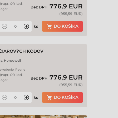
(napr. QR kód,
776,9 EUR
Bez DPH
ager •
(
955,59 EUR
)
DO KOŠÍKA
ks
 ČIAROVÝCH KÓDOV
ca:
Honeywell
revedenie: Pevne
(napr. QR kód,
776,9 EUR
Bez DPH
ager •
(
955,59 EUR
)
DO KOŠÍKA
ks