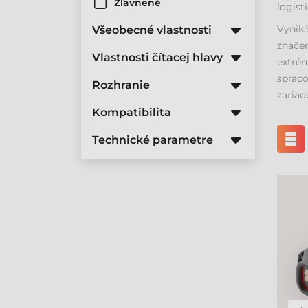
Zľavnené
logist
Vyniká
Všeobecné vlastnosti
znače
Vlastnosti čítacej hlavy
extré
sprac
Rozhranie
zariad
Kompatibilita
Technické parametre