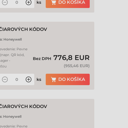
DO KOŠÍKA
ks
 ČIAROVÝCH KÓDOV
a:
Honeywell
revedenie: Pevne
(napr. QR kód,
776,8 EUR
Bez DPH
ager •
(
955,46 EUR
)
sťou
DO KOŠÍKA
ks
 ČIAROVÝCH KÓDOV
a:
Honeywell
revedenie: Pevne