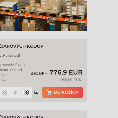
 ČIAROVÝCH KÓDOV
a:
Honeywell
revedenie: Pevne
(napr. QR kód,
776,9 EUR
Bez DPH
ager •
(
955,59 EUR
)
sťou
DO KOŠÍKA
ks
 ČIAROVÝCH KÓDOV