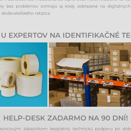
 bez problémov snímajú aj kódy zobrazené na digitálnych d
 dodávateľského reťazca.
U EXPERTOV NA IDENTIFIKAČNÉ T
HELP-DESK ZADARMO NA 90 DNÍ!
ncovým zákazníkom bezplatnú technickú podporu po dobu 90