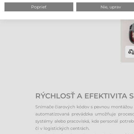
Poprieť
Nie, uprav
RÝCHLOSŤ A EFEKTIVITA 
Snímače čiarových kódov s pevnou montážou po
automatizovaná prevádzka umožňuje procesom
systémy alebo pracoviská, kde personál potrebu
či v logistických centrách.