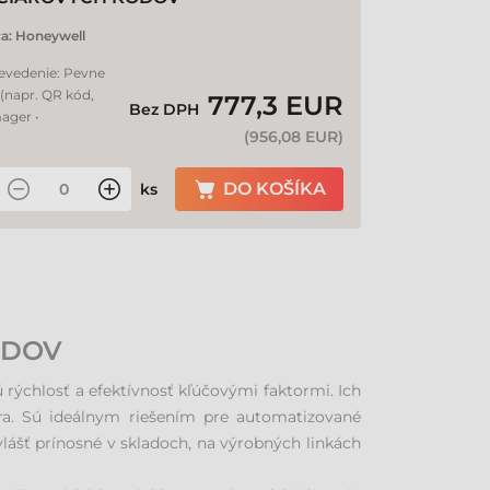
a:
Honeywell
revedenie: Pevne
(napr. QR kód,
777,3 EUR
Bez DPH
ager •
(
956,08 EUR
)
DO KOŠÍKA
ks
ÓDOV
ýchlosť a efektívnosť kľúčovými faktormi. Ich
ra. Sú ideálnym riešením pre automatizované
vlášť prínosné v skladoch, na výrobných linkách