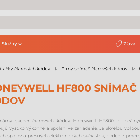
Služby
Zľava
ítačky čiarových kódov
Fixný snímač čiarových kódov
NEYWELL HF800 SNÍMAČ
ÓDOV
onárny skener čiarových kódov Honeywell HF800 je ideálnym
ujú vysoko výkonné a spoľahlivé zariadenie. Je skvelou voľb
ch spojov a presných elektronických súčiastok, riadenie proces