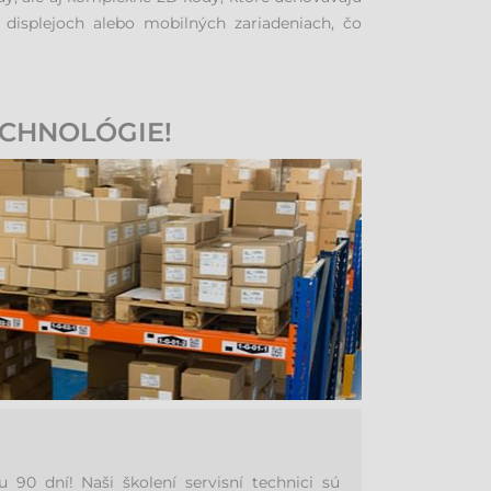
isplejoch alebo mobilných zariadeniach, čo
ECHNOLÓGIE!
 dní! Naši školení servisní technici sú