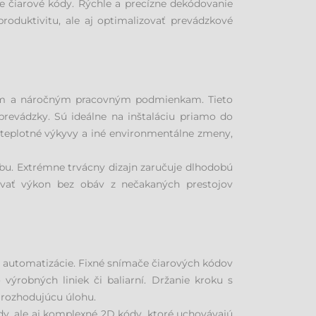
e čiarové kódy. Rýchle a precízne dekódovanie
roduktivitu, ale aj optimalizovať prevádzkové
vom a náročným pracovným podmienkam. Tieto
 prevádzky. Sú ideálne na inštaláciu priamo do
 teplotné výkyvy a iné environmentálne zmeny,
bu. Extrémne trvácny dizajn zaručuje dlhodobú
zovať výkon bez obáv z nečakaných prestojov
 automatizácie. Fixné snímače čiarových kódov
robných liniek či baliarní. Držanie kroku s
 rozhodujúcu úlohu.
dy, ale aj komplexné 2D kódy, ktoré uchovávajú