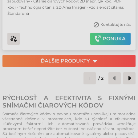
zabudovaný • Čítanie čiarových kódov: 2D (napr. QR kód, PDF
kód) • Technológia čítania: 2D Area Imager • Vzdialenosť čítania:
Štandardná
Kontaktujte nás
PONUKA
ĎALŠIE PRODUKTY
/
2
RÝCHLOSŤ A EFEKTIVITA S FIXNÝMI
SNÍMAČMI ČIAROVÝCH KÓDOV
Snímače čiarových kódov s pevnou montážou ponúkajú mimoriadne
všestranné riešenie v prostrediach, kde sú rýchlosť a efektívnosť
kľúčovými faktormi. Ich automatizovaná prevádzka umožňuje
procesom bežať nepretržite bez nutnosti neustáleho zásahu operátora.
Sú ideálnym riešením pre automatizované systémy alebo pracoviská,