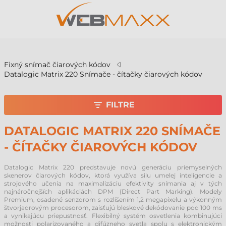
v
Fixný snímač čiarových kódov
Datalogic Matrix 220 Snímače - čítačky čiarových kódov
FILTRE
DATALOGIC MATRIX 220 SNÍMAČE
- ČÍTAČKY ČIAROVÝCH KÓDOV
Datalogic Matrix 220 predstavuje novú generáciu priemyselných
skenerov čiarových kódov, ktorá využíva silu umelej inteligencie a
strojového učenia na maximalizáciu efektivity snímania aj v tých
najnáročnejších aplikáciách DPM (Direct Part Marking). Modely
Premium, osadené senzorom s rozlíšením 1,2 megapixelu a výkonným
štvorjadrovým procesorom, zaisťujú bleskové dekódovanie pod 100 ms
a vynikajúcu priepustnosť. Flexibilný systém osvetlenia kombinujúci
možnosti polarizovaného a difúzneho svetla spolu s elektronickým