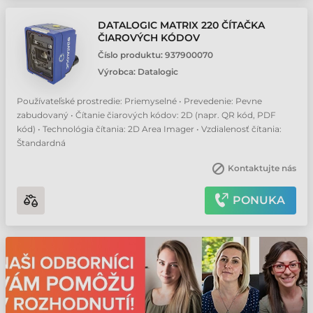
DATALOGIC MATRIX 220 ČÍTAČKA
ČIAROVÝCH KÓDOV
Číslo produktu:
937900070
Výrobca:
Datalogic
Používateľské prostredie: Priemyselné • Prevedenie: Pevne
zabudovaný • Čítanie čiarových kódov: 2D (napr. QR kód, PDF
kód) • Technológia čítania: 2D Area Imager • Vzdialenosť čítania:
Štandardná
Kontaktujte nás
PONUKA