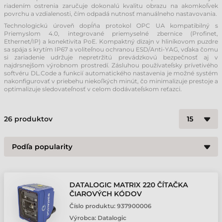
riadením ostrenia zaručuje dokonalú kvalitu obrazu na akomkoľvek
povrchu a vzdialenosti, čím odpadá nutnosť manuálneho nastavovania.
Technologickú úroveň dopĺňa protokol OPC UA kompatibilný s
Priemyslom 4.0, integrované priemyselné zbernice (Profinet,
Ethernet/IP) a konektivita PoE. Kompaktný dizajn v hliníkovom puzdre
sa spája s krytím IP67 a voliteľnou ochranou ESD/Anti-YAG, vďaka čomu
si zariadenie udržuje nepretržitú prevádzkovú bezpečnosť aj v
najdrsnejšom výrobnom prostredí. Zásluhou používateľsky prívetivého
softvéru DL.Code a funkcií automatického nastavenia je možné systém
nakonfigurovať v priebehu niekoľkých minút, čo minimalizuje prestoje a
optimalizuje sledovateľnosť v celom dodávateľskom reťazci.
26
produktov
DATALOGIC MATRIX 220 ČÍTAČKA
ČIAROVÝCH KÓDOV
Číslo produktu:
937900006
Výrobca:
Datalogic