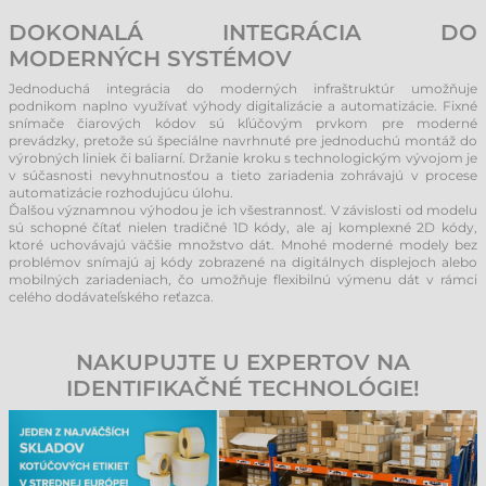
DOKONALÁ INTEGRÁCIA DO
MODERNÝCH SYSTÉMOV
Jednoduchá integrácia do moderných infraštruktúr umožňuje
podnikom naplno využívať výhody digitalizácie a automatizácie. Fixné
snímače čiarových kódov sú kľúčovým prvkom pre moderné
prevádzky, pretože sú špeciálne navrhnuté pre jednoduchú montáž do
výrobných liniek či baliarní. Držanie kroku s technologickým vývojom je
v súčasnosti nevyhnutnosťou a tieto zariadenia zohrávajú v procese
automatizácie rozhodujúcu úlohu.
Ďalšou významnou výhodou je ich všestrannosť. V závislosti od modelu
sú schopné čítať nielen tradičné 1D kódy, ale aj komplexné 2D kódy,
ktoré uchovávajú väčšie množstvo dát. Mnohé moderné modely bez
problémov snímajú aj kódy zobrazené na digitálnych displejoch alebo
mobilných zariadeniach, čo umožňuje flexibilnú výmenu dát v rámci
celého dodávateľského reťazca.
NAKUPUJTE U EXPERTOV NA
IDENTIFIKAČNÉ TECHNOLÓGIE!