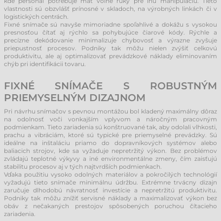
kde personál potrebuje mať voľné ruky pre inú manipuláciu. Tieto
vlastnosti sú obzvlášť prínosné v skladoch, na výrobných linkách či v
logistických centrách.
Fixné snímače sú navyše mimoriadne spoľahlivé a dokážu s vysokou
presnosťou čítať aj rýchlo sa pohybujúce čiarové kódy. Rýchle a
precízne dekódovanie minimalizuje chybovosť a výrazne zvyšuje
priepustnosť procesov. Podniky tak môžu nielen zvýšiť celkovú
produktivitu, ale aj optimalizovať prevádzkové náklady eliminovaním
chýb pri identifikácii tovaru.
FIXNÉ SNÍMAČE S ROBUSTNÝM
PRIEMYSELNÝM DIZAJNOM
Pri návrhu snímačov s pevnou montážou bol kladený maximálny dôraz
na odolnosť voči vonkajším vplyvom a náročným pracovným
podmienkam. Tieto zariadenia sú konštruované tak, aby odolali vlhkosti,
prachu a vibráciám, ktoré sú typické pre priemyselné prevádzky. Sú
ideálne na inštaláciu priamo do dopravníkových systémov alebo
baliacich strojov, kde sa vyžaduje nepretržitý výkon. Bez problémov
zvládajú teplotné výkyvy a iné environmentálne zmeny, čím zaisťujú
stabilitu procesov aj v tých najtvrdších podmienkach.
Vďaka použitiu vysoko odolných materiálov a pokročilých technológií
vyžadujú tieto snímače minimálnu údržbu. Extrémne trvácny dizajn
zaručuje dlhodobú návratnosť investície a nepretržitú produktivitu.
Podniky tak môžu znížiť servisné náklady a maximalizovať výkon bez
obáv z nečakaných prestojov spôsobených poruchou čítacieho
zariadenia.