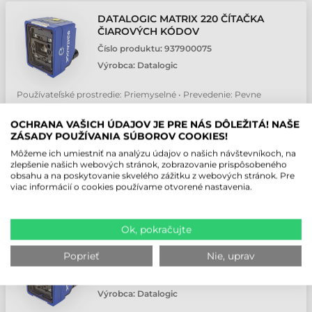
DATALOGIC MATRIX 220 ČÍTAČKA
ČIAROVÝCH KÓDOV
Číslo produktu:
937900075
Výrobca:
Datalogic
Používateľské prostredie: Priemyselné • Prevedenie: Pevne
zabudovaný • Čítanie čiarových kódov: 2D (napr. QR kód, PDF
kód) • Technológia čítania: 2D Area Imager • Vzdialenosť čítania: So
OCHRANA VAŠICH ÚDAJOV JE PRE NÁS DÔLEŽITÁ! NAŠE
ZÁSADY POUŽÍVANIA SÚBOROV COOKIES!
strednou vzdialenosťou
Môžeme ich umiestniť na analýzu údajov o našich návštevníkoch, na
Kontaktujte nás
zlepšenie našich webových stránok, zobrazovanie prispôsobeného
obsahu a na poskytovanie skvelého zážitku z webových stránok. Pre
viac informácií o cookies používame otvorené nastavenia.
PONUKA
Ok, pokračujte
DATALOGIC MATRIX 220 ČÍTAČKA
Poprieť
Nie, uprav
ČIAROVÝCH KÓDOV
Číslo produktu:
937900076
Výrobca:
Datalogic