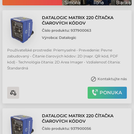
DATALOGIC MATRIX 220 ČÍTAČKA
ČIAROVÝCH KÓDOV
Číslo produktu:
937900063
Výrobca:
Datalogic
Používateľské prostredie: Priemyselné • Prevedenie: Pevne
zabudovaný • Čítanie čiarových kódov: 2D (napr. QR kód, PDF
kód) • Technológia čítania: 2D Area Imager • Vzdialenosť čítania:
Štandardná
Kontaktujte nás
PONUKA
DATALOGIC MATRIX 220 ČÍTAČKA
ČIAROVÝCH KÓDOV
Číslo produktu:
937900056