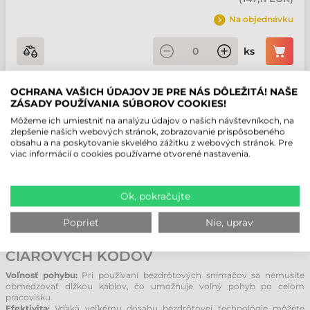
Na objednávku
ks
OCHRANA VAŠICH ÚDAJOV JE PRE NÁS DÔLEŽITÁ! NAŠE
ZÁSADY POUŽÍVANIA SÚBOROV COOKIES!
ČO JE BEZDRÔTOVÝ SNÍMAČ
Môžeme ich umiestniť na analýzu údajov o našich návštevníkoch, na
ČIAROVÝCH KÓDOV?
zlepšenie našich webových stránok, zobrazovanie prispôsobeného
obsahu a na poskytovanie skvelého zážitku z webových stránok. Pre
Ako už názov napovedá, ide o zariadenie navrhnuté na snímanie
viac informácií o cookies používame otvorené nastavenia.
čiarových kódov bez nutnosti fyzického prepojenia káblom s
počítačom, pokladňou alebo iným terminálom. Inými slovami,
bezdrôtový snímač čiarových kódov poskytuje používateľovi
Ok, pokračujte
neporovnateľne väčšiu voľnosť pohybu než jeho tradičné káblové
náprotivky.
Poprieť
Nie, uprav
VÝHODY BEZDRÔTOVÉHO SNÍMAČA
ČIAROVÝCH KÓDOV
Voľnosť pohybu:
Pri používaní bezdrôtových snímačov sa nemusíte
obmedzovať dĺžkou káblov, čo umožňuje voľný pohyb po celom
pracovisku.
Efektivita:
Vďaka veľkému dosahu bezdrôtovej technológie môžete