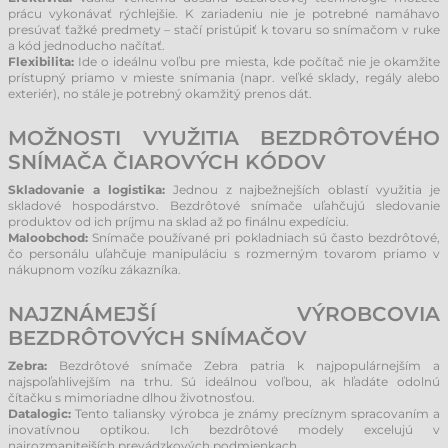
prácu vykonávať rýchlejšie. K zariadeniu nie je potrebné namáhavo
presúvať ťažké predmety – stačí pristúpiť k tovaru so snímačom v ruke
a kód jednoducho načítať.
Flexibilita:
Ide o ideálnu voľbu pre miesta, kde počítač nie je okamžite
prístupný priamo v mieste snímania (napr. veľké sklady, regály alebo
exteriér), no stále je potrebný okamžitý prenos dát.
MOŽNOSTI VYUŽITIA BEZDRÔTOVÉHO
SNÍMAČA ČIAROVÝCH KÓDOV
Skladovanie a logistika:
Jednou z najbežnejších oblastí využitia je
skladové hospodárstvo. Bezdrôtové snímače uľahčujú sledovanie
produktov od ich príjmu na sklad až po finálnu expedíciu.
Maloobchod:
Snímače používané pri pokladniach sú často bezdrôtové,
čo personálu uľahčuje manipuláciu s rozmerným tovarom priamo v
nákupnom vozíku zákazníka.
NAJZNÁMEJŠÍ VÝROBCOVIA
BEZDRÔTOVÝCH SNÍMAČOV
Zebra:
Bezdrôtové snímače Zebra patria k najpopulárnejším a
najspoľahlivejším na trhu. Sú ideálnou voľbou, ak hľadáte odolnú
čítačku s mimoriadne dlhou životnosťou.
Datalogic:
Tento taliansky výrobca je známy precíznym spracovaním a
inovatívnou optikou. Ich bezdrôtové modely excelujú v
najrozmanitejších prevádzkových podmienkach.