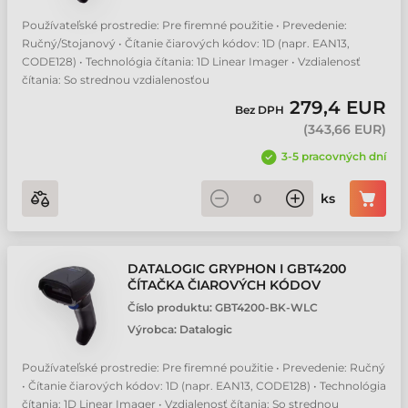
Používateľské prostredie: Pre firemné použitie • Prevedenie:
Ručný/Stojanový • Čítanie čiarových kódov: 1D (napr. EAN13,
CODE128) • Technológia čítania: 1D Linear Imager • Vzdialenosť
čítania: So strednou vzdialenosťou
279,4 EUR
Bez DPH
(
343,66 EUR
)
3-5 pracovných dní
ks
DATALOGIC GRYPHON I GBT4200
ČÍTAČKA ČIAROVÝCH KÓDOV
Číslo produktu:
GBT4200-BK-WLC
Výrobca:
Datalogic
Používateľské prostredie: Pre firemné použitie • Prevedenie: Ručný
• Čítanie čiarových kódov: 1D (napr. EAN13, CODE128) • Technológia
čítania: 1D Linear Imager • Vzdialenosť čítania: So strednou