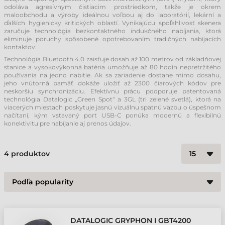
odoláva agresívnym čistiacim prostriedkom, takže je okrem
maloobchodu a výroby ideálnou voľbou aj do laboratórií, lekární a
ďalších hygienicky kritických oblastí. Vynikajúcu spoľahlivosť skenera
zaručuje technológia bezkontaktného indukčného nabíjania, ktorá
eliminuje poruchy spôsobené opotrebovaním tradičných nabíjacích
kontaktov.
Technológia Bluetooth 4.0 zaisťuje dosah až 100 metrov od základňovej
stanice a vysokovýkonná batéria umožňuje až 80 hodín nepretržitého
používania na jedno nabitie. Ak sa zariadenie dostane mimo dosahu,
jeho vnútorná pamäť dokáže uložiť až 2300 čiarových kódov pre
neskoršiu synchronizáciu. Efektívnu prácu podporuje patentovaná
technológia Datalogic „Green Spot“ a 3GL (tri zelené svetlá), ktorá na
viacerých miestach poskytuje jasnú vizuálnu spätnú väzbu o úspešnom
načítaní, kým vstavaný port USB-C ponúka modernú a flexibilnú
konektivitu pre nabíjanie aj prenos údajov.
4
produktov
DATALOGIC GRYPHON I GBT4200