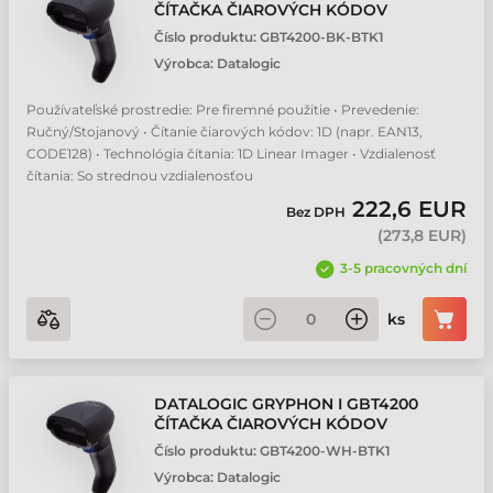
ČÍTAČKA ČIAROVÝCH KÓDOV
Číslo produktu:
GBT4200-BK-BTK1
Výrobca:
Datalogic
Používateľské prostredie: Pre firemné použitie • Prevedenie:
Ručný/Stojanový • Čítanie čiarových kódov: 1D (napr. EAN13,
CODE128) • Technológia čítania: 1D Linear Imager • Vzdialenosť
čítania: So strednou vzdialenosťou
222,6 EUR
Bez DPH
(
273,8 EUR
)
3-5 pracovných dní
ks
DATALOGIC GRYPHON I GBT4200
ČÍTAČKA ČIAROVÝCH KÓDOV
Číslo produktu:
GBT4200-WH-BTK1
Výrobca:
Datalogic