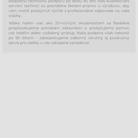
bezplatnú technickú podporu po dobu 90 dní! Naši kvalifikovaní
servisní technici sú pravidelne školení priamo u výrobcov, aby
vám mohli poskytnúť rýchle a profesionálne odpovede na vaše
otázky.
Vďaka našim viac ako 20-ročným skúsenostiam sa flexibilne
prispôsobujeme potrebám zákazníkov a poskytujeme pomoc
cez telefón alebo vzdialený prístup. Naša podpora však nekončí
po 90 dňoch – zabezpečujeme odborný záručný aj pozáručný
servis pre všetky u nás zakúpené zariadenia!