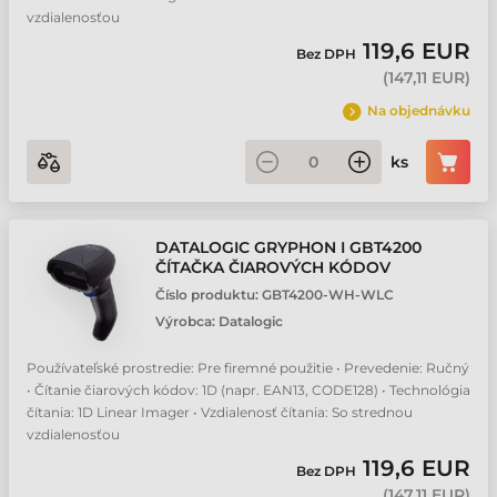
vzdialenosťou
119,6 EUR
Bez DPH
(
147,11 EUR
)
Na objednávku
ks
DATALOGIC GRYPHON I GBT4200
ČÍTAČKA ČIAROVÝCH KÓDOV
Číslo produktu:
GBT4200-WH-WLC
Výrobca:
Datalogic
Používateľské prostredie: Pre firemné použitie • Prevedenie: Ručný
• Čítanie čiarových kódov: 1D (napr. EAN13, CODE128) • Technológia
čítania: 1D Linear Imager • Vzdialenosť čítania: So strednou
vzdialenosťou
119,6 EUR
Bez DPH
(
147,11 EUR
)