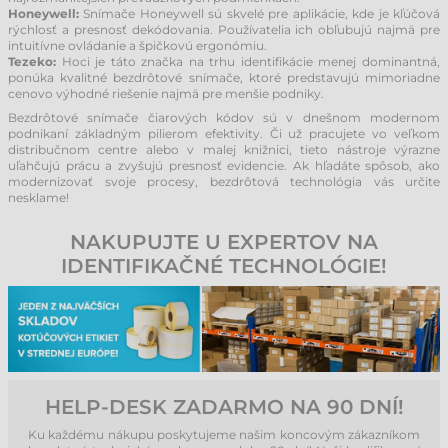
Honeywell:
Snímače Honeywell sú skvelé pre aplikácie, kde je kľúčová
rýchlosť a presnosť dekódovania. Používatelia ich obľubujú najmä pre
intuitívne ovládanie a špičkovú ergonómiu.
Tezeko:
Hoci je táto značka na trhu identifikácie menej dominantná,
ponúka kvalitné bezdrôtové snímače, ktoré predstavujú mimoriadne
cenovo výhodné riešenie najmä pre menšie podniky.
Bezdrôtové snímače čiarových kódov sú v dnešnom modernom
podnikaní základným pilierom efektivity. Či už pracujete vo veľkom
distribučnom centre alebo v malej knižnici, tieto nástroje výrazne
uľahčujú prácu a zvyšujú presnosť evidencie. Ak hľadáte spôsob, ako
modernizovať svoje procesy, bezdrôtová technológia vás určite
nesklame!
NAKUPUJTE U EXPERTOV NA
IDENTIFIKAČNÉ TECHNOLÓGIE!
HELP-DESK ZADARMO NA 90 DNÍ!
Ku každému nákupu poskytujeme našim koncovým zákazníkom