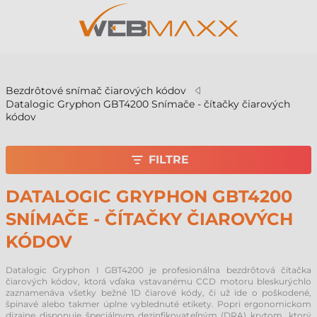
v
Bezdrôtové snímač čiarových kódov
Datalogic Gryphon GBT4200 Snímače - čítačky čiarových
kódov
FILTRE
DATALOGIC GRYPHON GBT4200
SNÍMAČE - ČÍTAČKY ČIAROVÝCH
KÓDOV
Datalogic Gryphon I GBT4200 je profesionálna bezdrôtová čítačka
čiarových kódov, ktorá vďaka vstavanému CCD motoru bleskurýchlo
zaznamenáva všetky bežné 1D čiarové kódy, či už ide o poškodené,
špinavé alebo takmer úplne vyblednuté etikety. Popri ergonomickom
dizajne disponuje špeciálnym dezinfikovateľným (DRA) krytom, ktorý