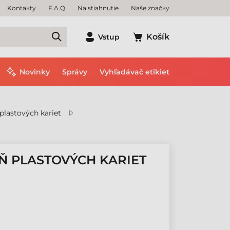
Kontakty
F.A.Q
Na stiahnutie
Naše značky
Košík
Vstup
Novinky
Správy
Vyhľadávač etikiet
plastových kariet
EŇ PLASTOVÝCH KARIET