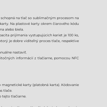
 je schopná na tlač so sublimačným procesom na
karty. Na plastové karty okrem čiarového kódu
na alebo biela.
cita prijímania vystupujúcich kariet je 100 ks,
torý je dobre viditeľný proces tlače, respektíve
nuálne nastaviť.
užitočných informácií z tlačiarne, pomocou NFC
o magnetické karty (platobná karta). Kódovanie
s tlače.
tejto tlačiarne.