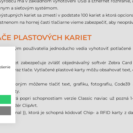
ýrobcu má v základnom vyhotovení USB a Ethernet rozhranie, al
okálnym a sieťovým systémom.
ýstupných kariet sa zmestí v podstate 100 kariet a ktorá opcionál
enom na hornej časti tlačiarne vieme zabezpečiť, aby neoprávn
AČE PLASTOVÝCH KARIET
 s ktorým použivatelia jednoducho vedia vyhotoviť potlačené p
ch kariet zabezpečuje zvlášť objednávaľný softvér Zebra C
pšenie
ť obraz tlače. Vytlačené plastové karty môžu obsahovať text, čia
o
rziách:
 }}, s ktorým môžeme tlačiť text, grafiku, fotografiu, Code3
ké karty.
 }}, ktorá popri schopnostiam verzie Classic naviac už pozná 1
ý manažér ClipArt.
professional }}, ktorá je schopná kódovať Chip- a RFID karty z 