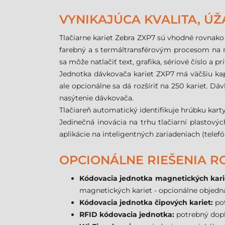
VYNIKAJÚCA KVALITA, Ú
Tlačiarne kariet Zebra ZXP7 sú vhodné rovnako
farebný a s termáltransférovým procesom na m
sa môže natlačiť text, grafika, sériové číslo a 
Jednotka dávkovača kariet ZXP7 má väčšiu kapac
ale opcionálne sa dá rozšíriť na 250 kariet. Dá
nasýtenie dávkovača.
Tlačiareň automatický identifikuje hrúbku karty
Jedinečná inovácia na trhu tlačiarní plastový
aplikácie na inteligentných zariadeniach (telefón
OPCIONÁLNE RIEŠENIA RO
Kódovacia jednotka magnetických kari
magnetických kariet - opcionálne objedná
Kódovacia jednotka čipových kariet:
pot
RFID kódovacia jednotka:
potrebný dopln