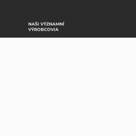
NAŠI VÝZNAMNÍ
VÝROBCOVIA
Avery Zweckform
2 793,7 EUR
Bez DPH
Datalogic
(
3 436,25 EUR
)
Epson
Godex
Tezeko
Zebra