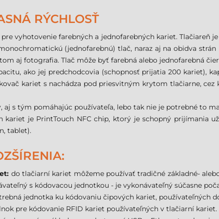
ŽASNÁ RÝCHLOSŤ
 pre vyhotovenie farebných a jednofarebných kariet. Tlačiareň
onochromatickú (jednofarebnú) tlač, naraz aj na obidva strán 
pritom aj fotografia. Tlač môže byť farebná alebo jednofarebná čier
itu, ako jej predchodcovia (schopnosť prijatia 200 kariet), kapa
vkovač kariet s nachádza pod priesvitným krytom tlačiarne, cez k
, aj s tým pomáhajúc používateľa, lebo tak nie je potrebné to ma
ch kariet je PrintTouch NFC chip, ktorý je schopný prijímania 
, tablet).
ZŠÍRENIA:
et:
do tlačiarní kariet môžeme používať tradičné základné- aleb
vateľný s kódovacou jednotkou - je vykonávateľný súčasne poča
rebná jednotka ku kódovaniu čipových kariet, používateľných do 
ok pre kódovanie RFID kariet používateľných v tlačiarní kariet.