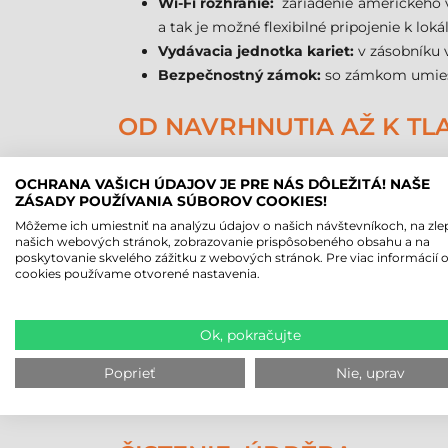
Wi-Fi rozhranie:
zariadenie amerického v
a tak je možné flexibilné pripojenie k l
Vydávacia jednotka kariet:
v zásobníku v
Bezpečnostný zámok:
so zámkom umiestn
OD NAVRHNUTIA AŽ K TL
K prístroji zadarmo pribalíme Windows driver
OCHRANA VAŠICH ÚDAJOV JE PRE NÁS DÔLEŽITÁ! NAŠE
Corel Draw a ďalšie populárne programy.
ZÁSADY POUŽÍVANIA SÚBOROV COOKIES!
Jednoduché navrhnutie a kódovanie plastový
Môžeme ich umiestniť na analýzu údajov o našich návštevníkoch, na zle
kreslenie, na grafickom povrchu môžeme navrhnú
našich webových stránok, zobrazovanie prispôsobeného obsahu a na
poskytovanie skvelého zážitku z webových stránok. Pre viac informácií 
Program Zebra CardStudio je dostupný v 3 ve
cookies používame otvorené nastavenia.
Najjednoduchšia je {{ zebra_card_studio
pričomtakisto môžeme kódovať magnetic
Stredná je {{ zebra_card_studio_standard
Ok, pokračujte
súborov XLS a CSV a obsahuje aj súborov
Poprieť
Nie, uprav
Najvyvinutejšia je {{ zebra_card_studio_
má ochranu s otlačkom prstov a hesla.