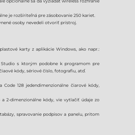
e opcionálne sa dá vyžiadať wireless rozhranie
ne je rozšíriteľná pre zásobovanie 250 kariet.
ené osoby nevedeli otvoriť prístroj.
lastové karty z aplikácie Windows, ako napr.:
ard Studio s ktorým podobne k programom pre
ové kódy, sériové číslo, fotografiu, atď.
9 a Code 128 jedendimenzionálne čiarové kódy,
- a 2-dimenzionálne kódy, vie vytlačiť údaje zo
databázy, spravovanie podpisov a panelu, pritom