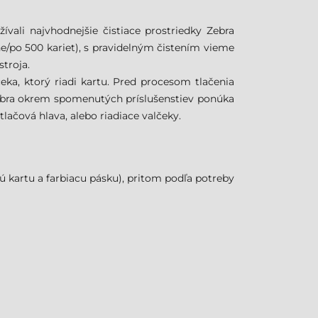
ívali najvhodnejšie čistiace prostriedky Zebra
ačne/po 500 kariet), s pravidelným čistením vieme
troja.
čeka, ktorý riadi kartu. Pred procesom tlačenia
a Zebra okrem spomenutých príslušenstiev ponúka
tlačová hlava, alebo riadiace valčeky.
ú kartu a farbiacu pásku), pritom podľa potreby