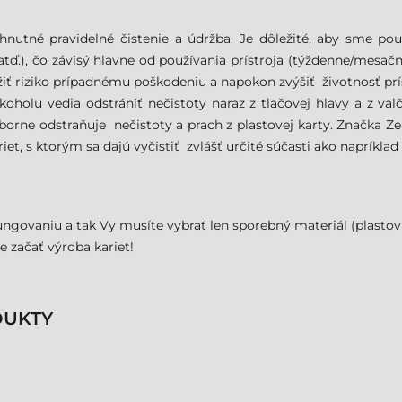
nutné pravidelné čistenie a údržba. Je dôležité, aby sme použ
ka, atď.), čo závisý hlavne od používania prístroja (týždenne/mes
žiť riziko prípadnému poškodeniu a napokon zvýšiť životnosť prís
oholu vedia odstrániť nečistoty naraz z tlačovej hlavy a z val
, výborne odstraňuje nečistoty a prach z plastovej karty. Značk
et, s ktorým sa dajú vyčistiť zvlášť určité súčasti ako napríklad 
ungovaniu a tak Vy musíte vybrať len sporebný materiál (plastov
e začať výroba kariet!
DUKTY