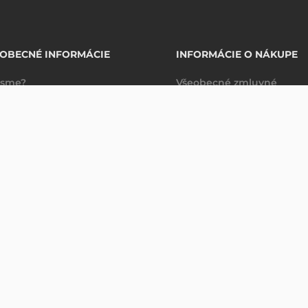
OBECNÉ INFORMÁCIE
INFORMÁCIE O NÁKUPE
 sme?
Všeobecné zmluvné
takty
podmienky
Ň PLASTOVÝCH KARIET
Spravovanie údajov
Právne ujednanie
Dodacie a platobné
podmienky