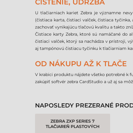
ČISTENIE, ÚDRŽBA
U tlačiarniach kariet Zebra je významne nevyh
(čistiaca karta, čistiaci valček, čistiaca tyčin
zachovať vynikajúcu tlačovú kvalitu a takto zní
Čistiace karty Zebra, ktoré sú namáčané do alk
čistiaci valček, ktorý sa nachádza v prístroji
aj tampónovú čistiacu tyčinku k tlačiarniam kari
OD NÁKUPU AŽ K TLAČE
V krabici produktu nájdete všetko potrebné k f
zakúpiť softvér zebra CardStudio a už aj sa môž
NAPOSLEDY PREZERANÉ PRO
ZEBRA ZXP SERIES 7
TLAČIAREŇ PLASTOVÝCH
KARIET