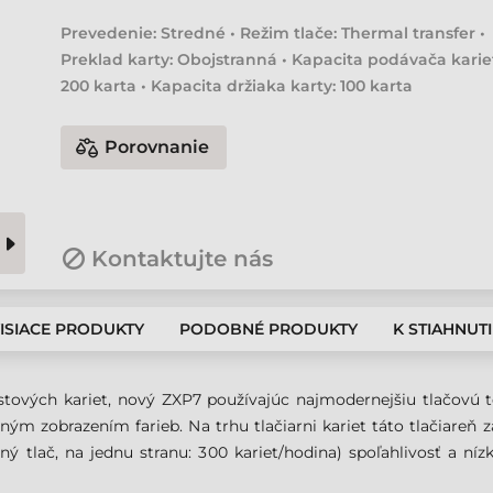
Prevedenie: Stredné • Režim tlače: Thermal transfer •
Preklad karty: Obojstranná • Kapacita podávača karie
200 karta • Kapacita držiaka karty: 100 karta
Porovnanie
Kontaktujte nás
ISIACE PRODUKTY
PODOBNÉ PRODUKTY
K STIAHNUT
lastových kariet, nový ZXP7 používajúc najmodernejšiu tlačovú 
ným zobrazením farieb. Na trhu tlačiarni kariet táto tlačiareň
ebný tlač, na jednu stranu: 300 kariet/hodina) spoľahlivosť a n