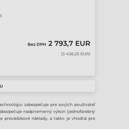
t:
2 793,7 EUR
Bez DPH
(
3 436,25 EUR
)
IU
technológiu zabezpečuje pre sovjich používateľ
 zabezpečuje nadpriemerný výkon (jednofarebný
ízke prevádzkové náklady, a takto je vhodná pre