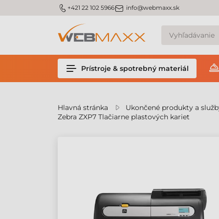
v
m_phone
m_email
+421 22 102 5966
info@webmaxx.sk
Prístroje & spotrebný materiál
Hlavná stránka
Ukončené produkty a služb
Zebra ZXP7 Tlačiarne plastových kariet