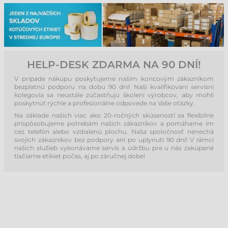
HELP-DESK ZDARMA NA 90 DNÍ!
V prípade nákupu poskytujeme našim koncovým zákazníkom
bezplatnú podporu na dobu 90 dní! Naši kvalifikovaní servisní
kolegovia sa neustále zúčastňujú školení výrobcov, aby mohli
poskytnúť rýchle a profesionálne odpovede na Vaše otázky.
Na základe našich viac ako 20-ročných skúseností sa flexibilne
prispôsobujeme potrebám našich zákazníkov a pomáhame im
cez telefón alebo vzdialenú plochu. Naša spoločnosť nenechá
svojich zákazníkov bez podpory ani po uplynutí 90 dní! V rámci
našich služieb vykonávame servis a údržbu pre u nás zakúpené
tlačiarne etikiet počas, aj po záručnej dobe!