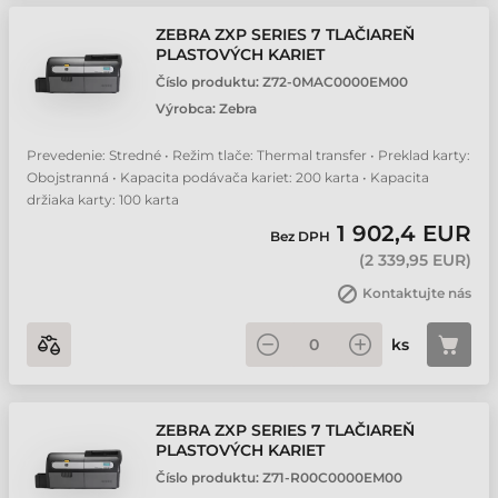
ZEBRA ZXP SERIES 7 TLAČIAREŇ
PLASTOVÝCH KARIET
Číslo produktu:
Z72-0MAC0000EM00
Výrobca:
Zebra
Prevedenie: Stredné • Režim tlače: Thermal transfer • Preklad karty:
Obojstranná • Kapacita podávača kariet: 200 karta • Kapacita
držiaka karty: 100 karta
1 902,4 EUR
Bez DPH
(
2 339,95 EUR
)
Kontaktujte nás
ks
ZEBRA ZXP SERIES 7 TLAČIAREŇ
PLASTOVÝCH KARIET
Číslo produktu:
Z71-R00C0000EM00