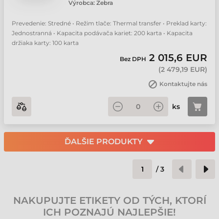
Výrobca:
Zebra
Prevedenie: Stredné • Režim tlače: Thermal transfer • Preklad karty:
Jednostranná • Kapacita podávača kariet: 200 karta • Kapacita
držiaka karty: 100 karta
2 015,6 EUR
Bez DPH
(
2 479,19 EUR
)
Kontaktujte nás
ks
ĎALŠIE PRODUKTY
/
3
NAKUPUJTE ETIKETY OD TÝCH, KTORÍ
ICH POZNAJÚ NAJLEPŠIE!