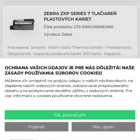
ZEBRA ZXP SERIES 7 TLAČIAREŇ
PLASTOVÝCH KARIET
Číslo produktu:
Z72-E00C0000EM00
Výrobca:
Zebra
Prevedenie: Stredné • Režim tlače: Thermal transfer • Preklad karty:
Obojstranná • Kapacita podávača kariet: 200 karta • Kapacita
držiaka karty: 100 karta
OCHRANA VAŠICH ÚDAJOV JE PRE NÁS DÔLEŽITÁ! NAŠE
1 738,8 EUR
Bez DPH
ZÁSADY POUŽÍVANIA SÚBOROV COOKIES!
(
2 138,72 EUR
)
Môžeme ich umiestniť na analýzu údajov o našich návštevníkoch, na
zlepšenie našich webových stránok, zobrazovanie prispôsobeného
Kontaktujte nás
obsahu a na poskytovanie skvelého zážitku z webových stránok. Pre
viac informácií o cookies používame otvorené nastavenia.
ks
Ok, pokračujte
ZEBRA ZXP SERIES 7 TLAČIAREŇ
Poprieť
Nie, uprav
PLASTOVÝCH KARIET
Číslo produktu:
Z71-0M0W0000EM00