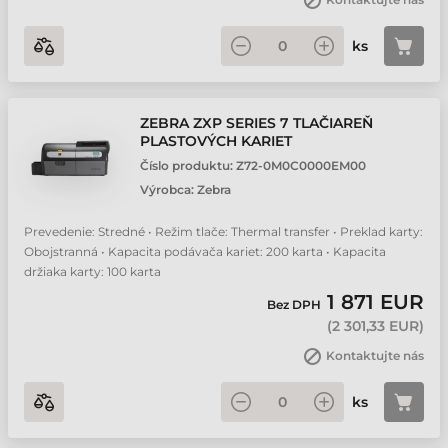
ks
ZEBRA ZXP SERIES 7 TLAČIAREŇ
PLASTOVÝCH KARIET
Číslo produktu:
Z72-0M0C0000EM00
Výrobca:
Zebra
Prevedenie: Stredné • Režim tlače: Thermal transfer • Preklad karty:
Obojstranná • Kapacita podávača kariet: 200 karta • Kapacita
držiaka karty: 100 karta
1 871 EUR
Bez DPH
(
2 301,33 EUR
)
Kontaktujte nás
ks