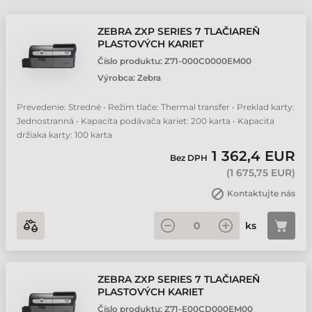
ZEBRA ZXP SERIES 7 TLAČIAREŇ
PLASTOVÝCH KARIET
Číslo produktu:
Z71-000C0000EM00
Výrobca:
Zebra
Prevedenie: Stredné • Režim tlače: Thermal transfer • Preklad karty:
Jednostranná • Kapacita podávača kariet: 200 karta • Kapacita
držiaka karty: 100 karta
1 362,4 EUR
Bez DPH
(
1 675,75 EUR
)
Kontaktujte nás
ks
ZEBRA ZXP SERIES 7 TLAČIAREŇ
PLASTOVÝCH KARIET
Číslo produktu:
Z71-E00CD000EM00