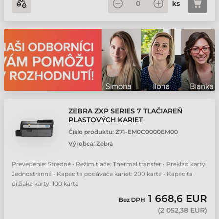
ks
ZEBRA ZXP SERIES 7 TLAČIAREŇ
PLASTOVÝCH KARIET
Číslo produktu:
Z71-EM0C0000EM00
Výrobca:
Zebra
Prevedenie: Stredné • Režim tlače: Thermal transfer • Preklad karty:
Jednostranná • Kapacita podávača kariet: 200 karta • Kapacita
držiaka karty: 100 karta
1 668,6 EUR
Bez DPH
(
2 052,38 EUR
)