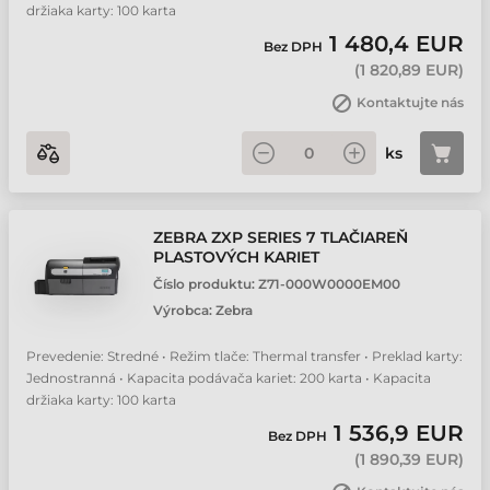
držiaka karty: 100 karta
1 480,4 EUR
Bez DPH
(
1 820,89 EUR
)
Kontaktujte nás
ks
ZEBRA ZXP SERIES 7 TLAČIAREŇ
PLASTOVÝCH KARIET
Číslo produktu:
Z71-000W0000EM00
Výrobca:
Zebra
Prevedenie: Stredné • Režim tlače: Thermal transfer • Preklad karty:
Jednostranná • Kapacita podávača kariet: 200 karta • Kapacita
držiaka karty: 100 karta
1 536,9 EUR
Bez DPH
(
1 890,39 EUR
)