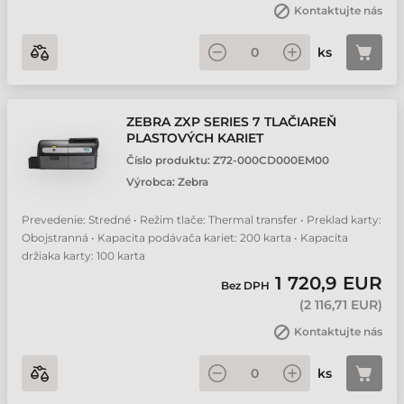
Kontaktujte nás
ks
ZEBRA ZXP SERIES 7 TLAČIAREŇ
PLASTOVÝCH KARIET
Číslo produktu:
Z72-000CD000EM00
Výrobca:
Zebra
Prevedenie: Stredné • Režim tlače: Thermal transfer • Preklad karty:
Obojstranná • Kapacita podávača kariet: 200 karta • Kapacita
držiaka karty: 100 karta
1 720,9 EUR
Bez DPH
(
2 116,71 EUR
)
Kontaktujte nás
ks