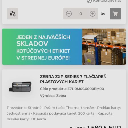
Kontaktujte nás
ks
ZEBRA ZXP SERIES 7 TLAČIAREŇ
PLASTOVÝCH KARIET
Číslo produktu:
Z71-0M0C0000EM00
Výrobca:
Zebra
Prevedenie: Stredné • Režim tlače: Thermal transfer • Preklad karty:
Jednostranná • Kapacita podávača kariet: 200 karta • Kapacita
držiaka karty: 100 karta
1 580,5 EUR