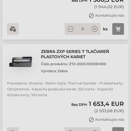
Bez DPH
(
1 944,02 EUR
)
Kontaktujte nás
ks
ZEBRA ZXP SERIES 7 TLAČIAREŇ
PLASTOVÝCH KARIET
Číslo produktu:
Z72-000C0000EM00
Výrobca:
Zebra
Prevedenie: Stredné • Režim tlače: Thermal transfer • Preklad karty:
Obojstranná • Kapacita podávača kariet: 200 karta • Kapacita
držiaka karty: 100 karta
1 653,4 EUR
Bez DPH
(
2 033,68 EUR
)
Kontaktujte nás