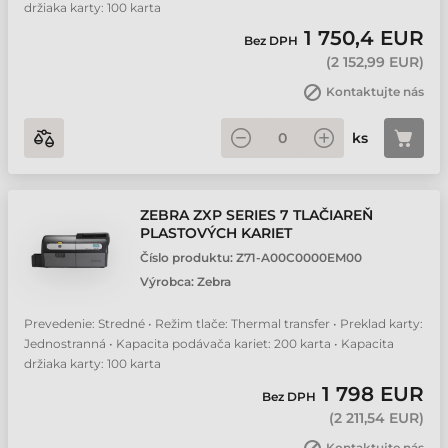
držiaka karty: 100 karta
1 750,4 EUR
Bez DPH
(
2 152,99 EUR
)
Kontaktujte nás
ks
ZEBRA ZXP SERIES 7 TLAČIAREŇ
PLASTOVÝCH KARIET
Číslo produktu:
Z71-A00C0000EM00
Výrobca:
Zebra
Prevedenie: Stredné • Režim tlače: Thermal transfer • Preklad karty:
Jednostranná • Kapacita podávača kariet: 200 karta • Kapacita
držiaka karty: 100 karta
1 798 EUR
Bez DPH
(
2 211,54 EUR
)
Kontaktujte nás