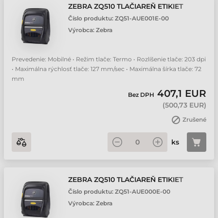
ZEBRA ZQ510 TLAČIAREŇ ETIKIET
Číslo produktu:
ZQ51-AUE001E-00
Výrobca:
Zebra
Prevedenie: Mobilné • Režim tlače: Termo • Rozlíšenie tlače: 203 dpi
• Maximálna rýchlosť tlače: 127 mm/sec • Maximálna šírka tlače: 72
mm
407,1 EUR
Bez DPH
(
500,73 EUR
)
Zrušené
ks
ZEBRA ZQ510 TLAČIAREŇ ETIKIET
Číslo produktu:
ZQ51-AUE000E-00
Výrobca:
Zebra