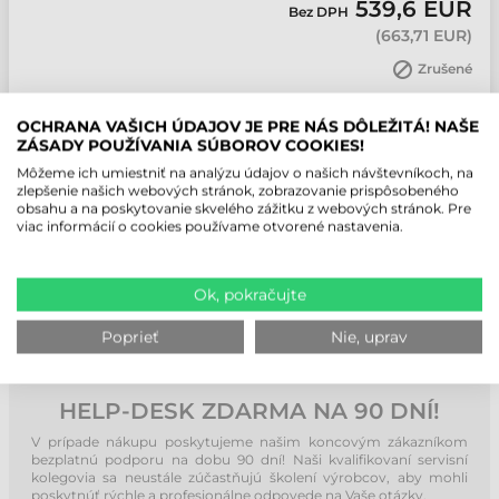
539,6 EUR
Bez DPH
(
663,71 EUR
)
Zrušené
ks
OCHRANA VAŠICH ÚDAJOV JE PRE NÁS DÔLEŽITÁ! NAŠE
ZÁSADY POUŽÍVANIA SÚBOROV COOKIES!
Môžeme ich umiestniť na analýzu údajov o našich návštevníkoch, na
zlepšenie našich webových stránok, zobrazovanie prispôsobeného
obsahu a na poskytovanie skvelého zážitku z webových stránok. Pre
NAKUPUJTE ETIKETY OD TÝCH, KTORÍ
viac informácií o cookies používame otvorené nastavenia.
ICH POZNAJÚ NAJLEPŠIE!
Ok, pokračujte
Poprieť
Nie, uprav
HELP-DESK ZDARMA NA 90 DNÍ!
V prípade nákupu poskytujeme našim koncovým zákazníkom
bezplatnú podporu na dobu 90 dní! Naši kvalifikovaní servisní
kolegovia sa neustále zúčastňujú školení výrobcov, aby mohli
poskytnúť rýchle a profesionálne odpovede na Vaše otázky.