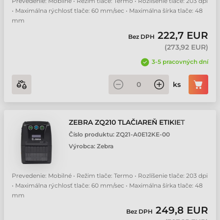
Prevedenie: Mobilné • Režim tlače: Termo • Rozlíšenie tlače: 203 dpi
• Maximálna rýchlosť tlače: 60 mm/sec • Maximálna šírka tlače: 48
mm
222,7 EUR
Bez DPH
(
273,92 EUR
)
3-5 pracovných dní
ks
ZEBRA ZQ210 TLAČIAREŇ ETIKIET
Číslo produktu:
ZQ21-A0E12KE-00
Výrobca:
Zebra
Prevedenie: Mobilné • Režim tlače: Termo • Rozlíšenie tlače: 203 dpi
• Maximálna rýchlosť tlače: 60 mm/sec • Maximálna šírka tlače: 48
mm
249,8 EUR
Bez DPH