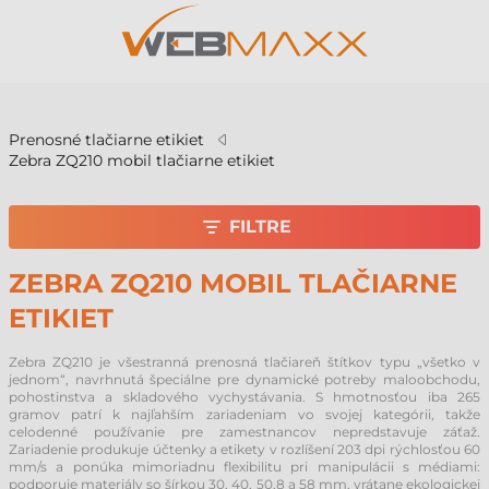
v
Prenosné tlačiarne etikiet
Zebra ZQ210 mobil tlačiarne etikiet
FILTRE
ZEBRA ZQ210 MOBIL TLAČIARNE
ETIKIET
Zebra ZQ210 je všestranná prenosná tlačiareň štítkov typu „všetko v
jednom“, navrhnutá špeciálne pre dynamické potreby maloobchodu,
pohostinstva a skladového vychystávania. S hmotnosťou iba 265
gramov patrí k najľahším zariadeniam vo svojej kategórii, takže
celodenné používanie pre zamestnancov nepredstavuje záťaž.
Zariadenie produkuje účtenky a etikety v rozlíšení 203 dpi rýchlosťou 60
mm/s a ponúka mimoriadnu flexibilitu pri manipulácii s médiami:
podporuje materiály so šírkou 30, 40, 50,8 a 58 mm, vrátane ekologickej