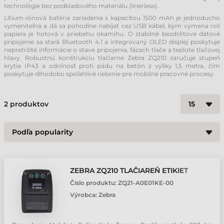
technológie bez podkladového materiálu (linerless).
Lítium-iónová batéria zariadenia s kapacitou 1500 mAh je jednoducho
vymeniteľná a dá sa pohodlne nabíjať cez USB kábel, kým výmena rolí
papiera je hotová v priebehu okamihu. O stabilné bezdrôtové dátové
pripojenie sa stará Bluetooth 4.1 a integrovaný OLED displej poskytuje
nepretržité informácie o stave pripojenia, fázach tlače a teplote tlačovej
hlavy. Robustnú konštrukciu tlačiarne Zebra ZQ210 zaručuje stupeň
krytia IP43 a odolnosť proti pádu na betón z výšky 1,5 metra, čím
poskytuje dlhodobo spoľahlivé riešenie pre mobilné pracovné procesy.
2
produktov
ZEBRA ZQ210 TLAČIAREŇ ETIKIET
Číslo produktu:
ZQ21-A0E01KE-00
Výrobca:
Zebra