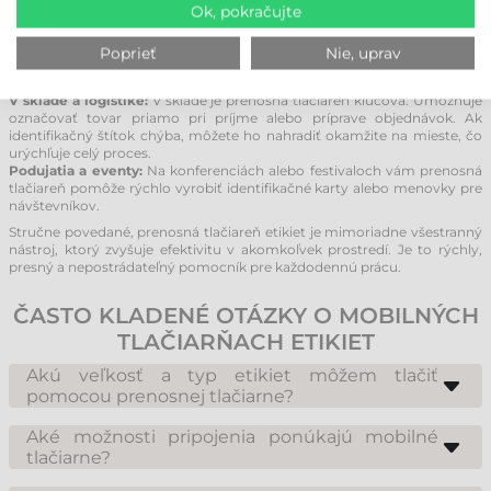
Ok, pokračujte
TLAČIARNE
V kancelárii:
Používanie mobilnej tlačiarne v kancelárskom prostredí
Poprieť
Nie, uprav
zlepšuje správu dokumentov. Šanóny, úložné boxy aj kancelárske
vybavenie môžete označiť prehľadným štítkom pre ľahšiu orientáciu.
V sklade a logistike:
V sklade je prenosná tlačiareň kľúčová. Umožňuje
označovať tovar priamo pri príjme alebo príprave objednávok. Ak
identifikačný štítok chýba, môžete ho nahradiť okamžite na mieste, čo
urýchľuje celý proces.
Podujatia a eventy:
Na konferenciách alebo festivaloch vám prenosná
tlačiareň pomôže rýchlo vyrobiť identifikačné karty alebo menovky pre
návštevníkov.
Stručne povedané, prenosná tlačiareň etikiet je mimoriadne všestranný
nástroj, ktorý zvyšuje efektivitu v akomkoľvek prostredí. Je to rýchly,
presný a nepostrádateľný pomocník pre každodennú prácu.
ČASTO KLADENÉ OTÁZKY O MOBILNÝCH
TLAČIARŇACH ETIKIET
Akú veľkosť a typ etikiet môžem tlačiť
pomocou prenosnej tlačiarne?
Prenosné tlačiarne etikiet možno rozdeliť do dvoch kategórií. Niektoré
modely nemajú senzor na medzery (GAP senzor) a sú vhodné len na
Aké možnosti pripojenia ponúkajú mobilné
tlač na kontinuálne materiály. Druhá kategória disponuje senzorom a
tlačiarne?
umožňuje tlač na klasické vysekávané etikety. Väčšina mobilných
Mobilné tlačiarne sú štandardne vybavené pripojením Bluetooth a často
tlačiarní využíva technológiu priamej termotlače (Direct Thermal), takže