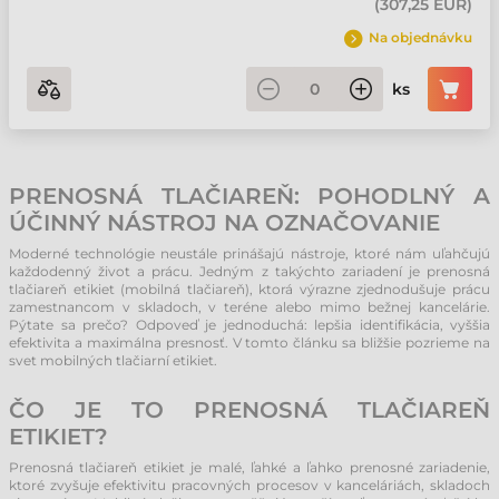
(
307,25 EUR
)
Na objednávku
ks
PRENOSNÁ TLAČIAREŇ: POHODLNÝ A
ÚČINNÝ NÁSTROJ NA OZNAČOVANIE
Moderné technológie neustále prinášajú nástroje, ktoré nám uľahčujú
každodenný život a prácu. Jedným z takýchto zariadení je prenosná
tlačiareň etikiet (mobilná tlačiareň), ktorá výrazne zjednodušuje prácu
zamestnancom v skladoch, v teréne alebo mimo bežnej kancelárie.
Pýtate sa prečo? Odpoveď je jednoduchá: lepšia identifikácia, vyššia
efektivita a maximálna presnosť. V tomto článku sa bližšie pozrieme na
svet mobilných tlačiarní etikiet.
ČO JE TO PRENOSNÁ TLAČIAREŇ
ETIKIET?
Prenosná tlačiareň etikiet je malé, ľahké a ľahko prenosné zariadenie,
ktoré zvyšuje efektivitu pracovných procesov v kanceláriách, skladoch