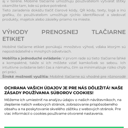
aj v teréne. Mobilné tlačiarne umožňujú používateľom vytvárať štítky
okamžite tam, kde sú práve potrebné.
Tieto zariadenia dokážu tlačiť čiarové kódy, QR kódy, texty, logá a inú
grafiku, čo používateľom umožňuje rýchlo identifikovať a sledovať
produkty, majetok alebo zásielky priamo na mieste.
VÝHODY PRENOSNEJ TLAČIARNE
ETIKIET
Mobilné tlačiarne etikiet ponúkajú množstvo výhod, vďaka ktorým sú
nepostrádateľné v mnohých odvetviach.
Mobilita a jednoduché ovládanie:
V prvom rade sú tieto tlačiarne ľahké
a kompaktné, takže si ich môžete vziať kamkoľvek so sebou. Ich
intuitívne ovládanie šetrí čas a námahu, čím sa minimalizuje riziko chýb
pri práci.
Široké možnosti využitia:
Mobilné tlačiarne sú vhodné pre rôznorodé
úlohy – od riadenia skladových zásob cez tlač parkovacích lístkov až po
identifikáciu osôb na podujatiach. Etikety vytlačené na mieste uľahčujú
OCHRANA VAŠICH ÚDAJOV JE PRE NÁS DÔLEŽITÁ! NAŠE
procesy v každej situácii.
ZÁSADY POUŽÍVANIA SÚBOROV COOKIES!
Efektivita a presnosť:
Používanie prenosných tlačiarní výrazne zvyšuje
presnosť práce. Zatiaľ čo pri ručnom popisovaní je riziko chyby vysoké,
Môžeme ich umiestniť na analýzu údajov o našich návštevníkoch, na
štítky z tlačiarne sú vždy presné, čitateľné a pôsobia profesionálne.
zlepšenie našich webových stránok, zobrazovanie prispôsobeného
Tlačiareň vytvorí štítok ihneď po zadaní údajov, bez potreby ďalšieho
obsahu a na poskytovanie skvelého zážitku z webových stránok. Pre
zásahu.
viac informácií o cookies používame otvorené nastavenia.
MOŽNOSTI POUŽITIA MOBILNEJ