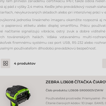
ený rám priniesli zariadeniu certifikáciu IP67, takže odolá niele
á aj pád z výšky 2,4 metra. Keďže jeho prevádzkový rozsah siaha 
iarňach, nevykurovaných skladoch alebo pri intenzívnej práci v ex
výkonná jednotka lineárneho imageru okamžite rozpozná aj ne
 o papierovú etiketu alebo displej smartfónu. Prácu používa
é načítanie signalizujú vibrácie, ostrý zvuk a dobre viditeľné
ých továrenských halách. Vďaka vstavanému multi-rozhra
koľvek firemnému systému cez port USB, RS-232 alebo rozhrani
yselným používateľom dlhodobú prevádzkovú bezpečnosť.
4
produktov
ZEBRA LI3608 ČÍTAČKA ČIA
Číslo produktu:
LI3608-SR00003VZWW
Používateľské prostredie: Priemyselné • P
Čítanie čiarových kódov: 1D (napr. EAN13,