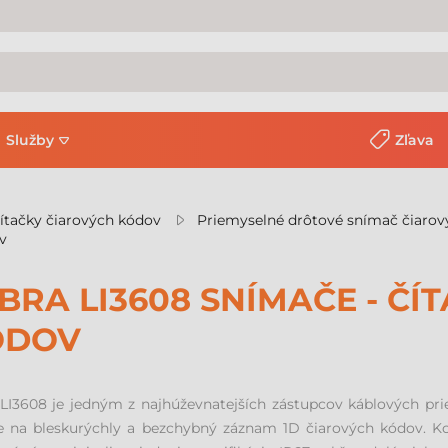
Služby
Zľava
ítačky čiarových kódov
Priemyselné drôtové snímač čiaro
v
BRA LI3608 SNÍMAČE - ČÍ
ÓDOV
LI3608 je jedným z najhúževnatejších zástupcov káblových pri
ne na bleskurýchly a bezchybný záznam 1D čiarových kódov. Ko