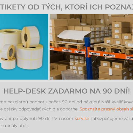
IKETY OD TÝCH, KTORÍ ICH POZNA
HELP-DESK ZADARMO NA 90 DNÍ!
e bezplatnú podporu počas 90 dní od nákupu! Naši kvalifikovaní
še otázky odpovedať rýchlo a odborne.
Spoznajte presný obsah
ov ani po uplynutí 90 dní! V našom
servise
zabezpečujeme záruč
erminály atď.).