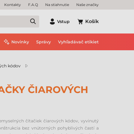
Kontakty
F.A.Q
Na stiahnutie
Naše značky
Košík
Vstup
Novinky
Správy
Vyhľadávač etikiet
vých kódov
TAČKY ČIAROVÝCH
emyselných čítačiek čiarových kódov, vyvinutý
nštrukcia bez vnútorných pohyblivých častí a