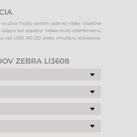
CIA
 využíva trojitý systém spätnej väzby. Úspešné
am údajov bol úspešný. Vďaka multi-interférnemu
 cez USB, RS-232 alebo emuláciu klávesnice.
OV ZEBRA LI3608
r vynikajúco číta tradičné tlačené etikety, ako
z neho robí ideálnu voľbu do potravinárskych
používateľa o úspešnom načítaní aj vibráciami v
emuláciu klávesnice. V prípade výmeny počítača