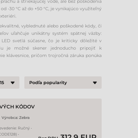
n prachu a striekajúcej vode, ale bez poškodenia
od -30 °C až do +50 °C, je vynikajúco využiteľný
teriéri.
kvalitné, vyblednuté alebo poškodené kódy, či
teľov uľahčuje unikátny systém spätnej väzby:
 LED svetlá súčasne, čo je kriticky dôležité v
niu je možné skener jednoducho pripojiť k
e klávesnice, pričom trojročná záruka ponúka
ROVÝCH KÓDOV
Výrobca:
Zebra
revedenie: Ručný •
 CODE128) •
312,9 EUR