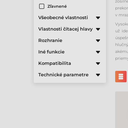
zosiln
Zľavnené
prekon
v mraz
Všeobecné vlastnosti
Vysoko
Vlastnosti čítacej hlavy
už ide
úspešn
Rozhranie
hlučn
akému
Iné funkcie
priem
Kompatibilita
Technické parametre