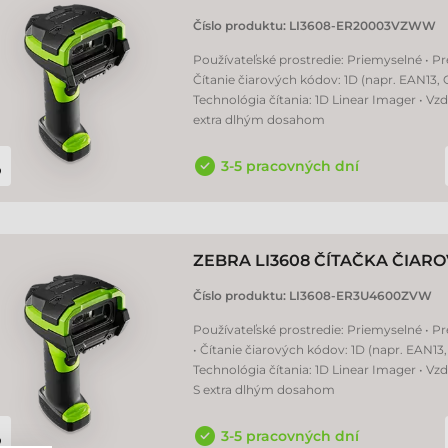
Číslo produktu:
LI3608-ER20003VZWW
Používateľské prostredie: Priemyselné • P
Čítanie čiarových kódov: 1D (napr. EAN13,
Technológia čítania: 1D Linear Imager • Vzdi
extra dlhým dosahom
3-5 pracovných dní
ZEBRA LI3608 ČÍTAČKA ČIA
Číslo produktu:
LI3608-ER3U4600ZVW
Používateľské prostredie: Priemyselné • P
• Čítanie čiarových kódov: 1D (napr. EAN13
Technológia čítania: 1D Linear Imager • Vzd
S extra dlhým dosahom
3-5 pracovných dní