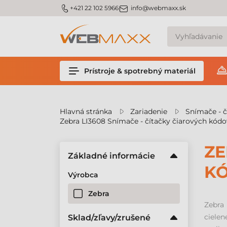
v
m_phone
m_email
+421 22 102 5966
info@webmaxx.sk
Prístroje & spotrebný materiál
Hlavná stránka
Zariadenie
Snímače - č
Zebra LI3608 Snímače - čítačky čiarových kódo
ZE
Základné informácie
K
Výrobca
Zebra
Zebra 
ciele
Sklad/zľavy/zrušené