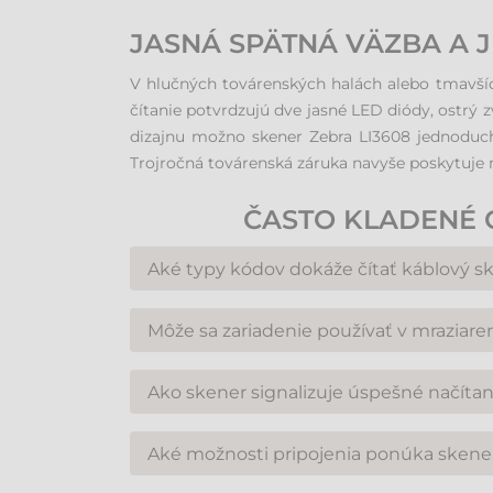
JASNÁ SPÄTNÁ VÄZBA A
V hlučných továrenských halách alebo tmavších
čítanie potvrdzujú dve jasné LED diódy, ostrý 
dizajnu možno skener Zebra LI3608 jednoduc
Trojročná továrenská záruka navyše poskytuje 
ČASTO KLADENÉ 
Aké typy kódov dokáže čítať káblový s
Tento model bol vyvinutý špeciálne na snímanie
Môže sa zariadenie používať v mraziar
aj kódy zobrazené na displejoch mobilných tel
Áno, prístroj bol navrhnutý pre extrémne te
Ako skener signalizuje úspešné načíta
mraziarenských skladov alebo na zimné exterié
Zariadenie poskytuje trojitú spätnú väzbu: okr
Aké možnosti pripojenia ponúka skene
rukoväti, takže sa dá bezpečne používať aj pri 
Terminál má multi-interférny dizajn, čo zname