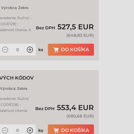
Výrobca:
Zebra
revedenie: Ručný •
 CODE128) •
527,5 EUR
Bez DPH
alenosť čítania: S
(
648,83 EUR
)
DO KOŠÍKA
ks
ROVÝCH KÓDOV
Výrobca:
Zebra
revedenie: Ručný
, CODE128) •
553,4 EUR
Bez DPH
ialenosť čítania:
(
680,68 EUR
)
DO KOŠÍKA
ks