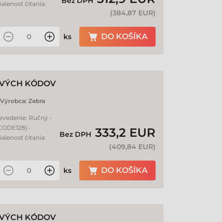
Bez DPH
ialenosť čítania:
(
384,87 EUR
)
DO KOŠÍKA
ks
ROVÝCH KÓDOV
Výrobca:
Zebra
revedenie: Ručný •
 CODE128) •
333,2 EUR
Bez DPH
ialenosť čítania:
(
409,84 EUR
)
DO KOŠÍKA
ks
ROVÝCH KÓDOV