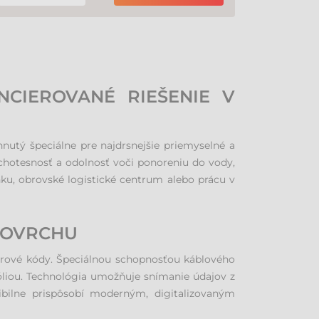
NCIEROVANÉ RIEŠENIE V
nutý špeciálne pre najdrsnejšie priemyselné a
chotesnosť a odolnosť voči ponoreniu do vody,
inku, obrovské logistické centrum alebo prácu v
 POVRCHU
iarové kódy. Špeciálnou schopnosťou káblového
óliou. Technológia umožňuje snímanie údajov z
exibilne prispôsobí moderným, digitalizovaným