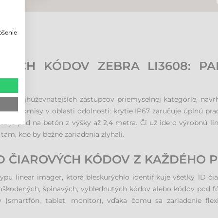
pšenie
o
VÝCH KÓDOV ZEBRA LI3608: PA
m z najhúževnatejších zástupcov priemyselnej kategórie, navrh
kompromisy v oblasti odolnosti: krytie IP67 zaručuje úplnú pra
ežije pád na betón z výšky až 2,4 metra. Či už ide o výrobnú l
 tam, kde by bežné zariadenia zlyhali.
1D ČIAROVÝCH KÓDOV Z KAŽDÉHO
ypu linear imager, ktorá bleskurýchlo identifikuje všetky 1D č
oškodených, špinavých, vyblednutých kódov alebo kódov pod f
ov (smartfón, tablet, monitor), vďaka čomu sa zariadenie fl