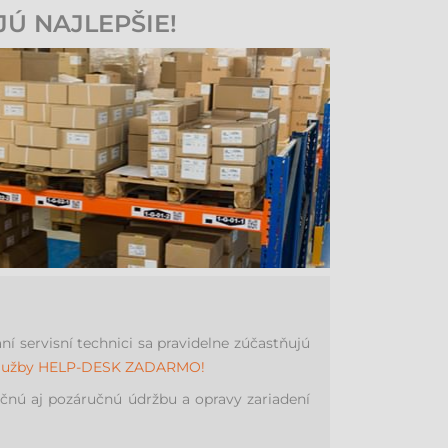
JÚ NAJLEPŠIE!
 servisní technici sa pravidelne zúčastňujú
 služby HELP-DESK ZADARMO!
nú aj pozáručnú údržbu a opravy zariadení