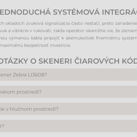
 JEDNODUCHÁ SYSTÉMOVÁ INTEGRÁ
 skladoch zvuková signalizácia často nestačí, preto zariadenie
zvuk a vibrácie v rukoväti, takže operátor okamžite vie, že zázn
hou výmenou kábla pripojiť k akémukoľvek firemnému systému
maximálnu bezpečnosť investície.
OTÁZKY O SKENERI ČIAROVÝCH KÓD
kener Zebra LI3608?
 1D (lineárnych) čiarových kódov. Vďaka technológii linear image
enskom prostredí?
efónov alebo monitorov.
plotné rozsahy. Stabilne funguje aj v mrazoch do -30 °C, čo 
nie v hlučnom prostredí?
rové nakladacie práce.
em dobre viditeľnej LED signalizácie a ostrého zvuku informuje 
r?
hlučných strojoch.
ná, že podporuje pripojenie cez USB, RS-232 (sériový port) aj 