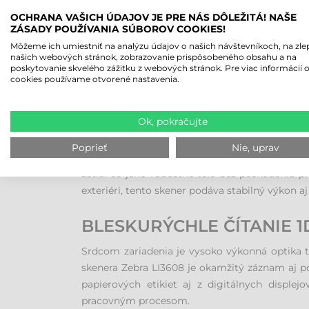
OCHRANA VAŠICH ÚDAJOV JE PRE NÁS DÔLEŽITÁ! NAŠE
ZÁSADY POUŽÍVANIA SÚBOROV COOKIES!
Môžeme ich umiestniť na analýzu údajov o našich návštevníkoch, na zle
našich webových stránok, zobrazovanie prispôsobeného obsahu a na
poskytovanie skvelého zážitku z webových stránok. Pre viac informácií 
cookies používame otvorené nastavenia.
KÁBLOVÝ SKENER ČIARO
ZÁZNAME 1D ÚDAJOV
Ok, pokračujte
Skener čiarových kódov Zebra LI3608 je jedný
Poprieť
Nie, uprav
skladové podmienky. Toto zariadenie nepozná 
zatiaľ čo jeho robustné telo bez poškodenia pr
exteriéri, tento skener podáva stabilný výkon aj
BLESKURÝCHLE ČÍTANIE 
Srdcom zariadenia je vysoko výkonná optika t
skenera Zebra LI3608 je okamžitý záznam aj p
papierových etikiet aj z digitálnych displej
pracovným procesom.