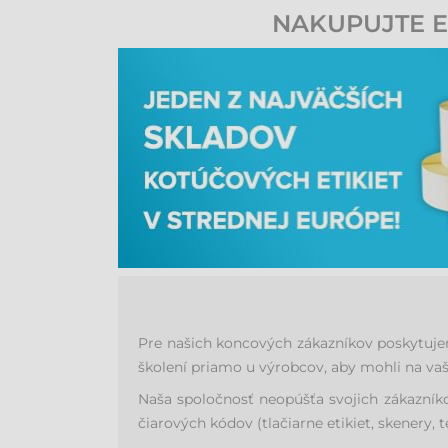
NAKUPUJTE ET
stačí vymeniť iba komunikačný kábel.
Pre našich koncových zákazníkov poskytujem
školení priamo u výrobcov, aby mohli na va
Naša spoločnosť neopúšťa svojich zákazník
čiarových kódov (tlačiarne etikiet, skenery, t