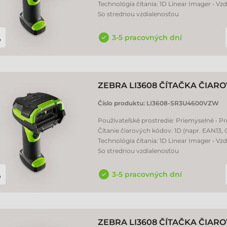
Technológia čítania: 1D Linear Imager • Vzd
So strednou vzdialenosťou
3-5 pracovných dní
ZEBRA LI3608 ČÍTAČKA ČIA
Číslo produktu:
LI3608-SR3U4600VZW
Používateľské prostredie: Priemyselné • P
Čítanie čiarových kódov: 1D (napr. EAN13,
Technológia čítania: 1D Linear Imager • Vzd
So strednou vzdialenosťou
3-5 pracovných dní
ZEBRA LI3608 ČÍTAČKA ČIA