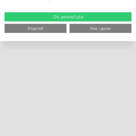
kolegovia sa neustále zúčastňujú školení výrobcov, aby mohli
poskytnúť rýchle a profesionálne odpovede na Vaše otázky.
Na základe našich viac ako 20-ročných skúseností sa flexibilne
Ok, pokračujte
prispôsobujeme potrebám našich zákazníkov a pomáhame im
cez telefón alebo vzdialenú plochu. Naša spoločnosť nenechá
Poprieť
Nie, uprav
svojich zákazníkov bez podpory ani po uplynutí 90 dní! V rámci
našich služieb vykonávame servis a údržbu pre u nás zakúpené
tlačiarne etikiet počas, aj po záručnej dobe!