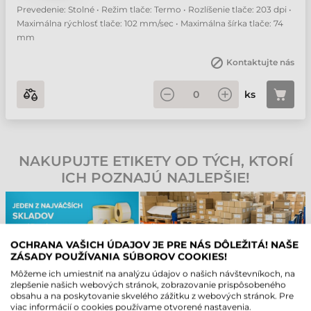
Prevedenie: Stolné • Režim tlače: Termo • Rozlíšenie tlače: 203 dpi •
Maximálna rýchlosť tlače: 102 mm/sec • Maximálna šírka tlače: 74
mm
Kontaktujte nás
ks
NAKUPUJTE ETIKETY OD TÝCH, KTORÍ
ICH POZNAJÚ NAJLEPŠIE!
OCHRANA VAŠICH ÚDAJOV JE PRE NÁS DÔLEŽITÁ! NAŠE
ZÁSADY POUŽÍVANIA SÚBOROV COOKIES!
HELP-DESK ZDARMA NA 90 DNÍ!
Môžeme ich umiestniť na analýzu údajov o našich návštevníkoch, na
zlepšenie našich webových stránok, zobrazovanie prispôsobeného
V prípade nákupu poskytujeme našim koncovým zákazníkom
obsahu a na poskytovanie skvelého zážitku z webových stránok. Pre
bezplatnú podporu na dobu 90 dní! Naši kvalifikovaní servisní
viac informácií o cookies používame otvorené nastavenia.