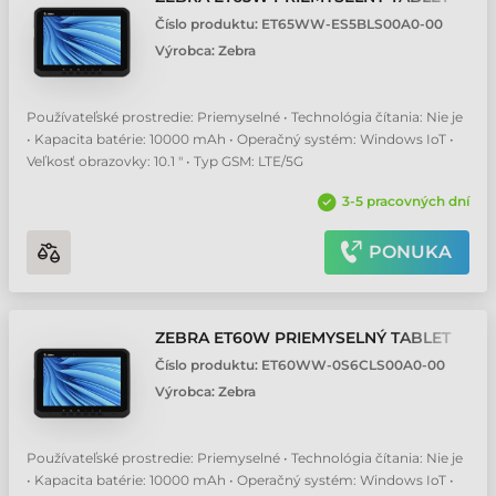
Číslo produktu:
ET65WW-ES5BLS00A0-00
Výrobca:
Zebra
Používateľské prostredie: Priemyselné • Technológia čítania: Nie je
• Kapacita batérie: 10000 mAh • Operačný systém: Windows IoT •
Veľkosť obrazovky: 10.1 " • Typ GSM: LTE/5G
3-5 pracovných dní
PONUKA
ZEBRA ET60W PRIEMYSELNÝ TABLET
Číslo produktu:
ET60WW-0S6CLS00A0-00
Výrobca:
Zebra
Používateľské prostredie: Priemyselné • Technológia čítania: Nie je
• Kapacita batérie: 10000 mAh • Operačný systém: Windows IoT •