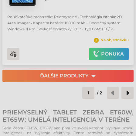
Používateľské prostredie: Priemyselné • Technológia čítania: 2D
Area Imager • Kapacita batérie: 10000 mAh • Operačný systém:
Windows 11 Pro • Veľkosť obrazovky: 10.1 " • Typ GSM: LTE/5G
Na objednávku
PONUKA
ĎALŠIE PRODUKTY
/
2
PRIEMYSELNÝ TABLET ZEBRA ET60W,
ET65W: UMELÁ INTELIGENCIA V TERÉNE
Séria Zebra ET60W, ET65W ako prvá vo svojej kategórii využíva umelú
inteligenciu na zvýšenie efektivity. Tento terminál so systémom