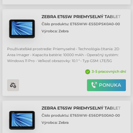
ZEBRA ET65W PRIEMYSELNÝ TABLET
Číslo produktu:
ET65WW-ES5DPSK0A0-00
Výrobca:
Zebra
Používateľské prostredie: Priemyselné • Technológia čítania: 2D
Area Imager • Kapacita batérie: 10000 mAh • Operačný systém:
Windows 11 Pro • Veľkosť obrazovky: 10.1 " • Typ GSM: LTE/5G
3-5 pracovných dní
PONUKA
ZEBRA ET65W PRIEMYSELNÝ TABLET
Číslo produktu:
ET65WW-ES6DPS00A0-00
Výrobca:
Zebra