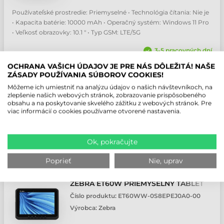
Používateľské prostredie: Priemyselné • Technológia čítania: Nie je
• Kapacita batérie: 10000 mAh • Operačný systém: Windows 11 Pro
• Veľkosť obrazovky: 10.1 " • Typ GSM: LTE/5G
3-5 pracovných dní
OCHRANA VAŠICH ÚDAJOV JE PRE NÁS DÔLEŽITÁ! NAŠE
PONUKA
ZÁSADY POUŽÍVANIA SÚBOROV COOKIES!
Môžeme ich umiestniť na analýzu údajov o našich návštevníkoch, na
zlepšenie našich webových stránok, zobrazovanie prispôsobeného
obsahu a na poskytovanie skvelého zážitku z webových stránok. Pre
viac informácií o cookies používame otvorené nastavenia.
Ok, pokračujte
Poprieť
Nie, uprav
ZEBRA ET60W PRIEMYSELNÝ TABLET
Číslo produktu:
ET60WW-0S8EPEJ0A0-00
Výrobca:
Zebra