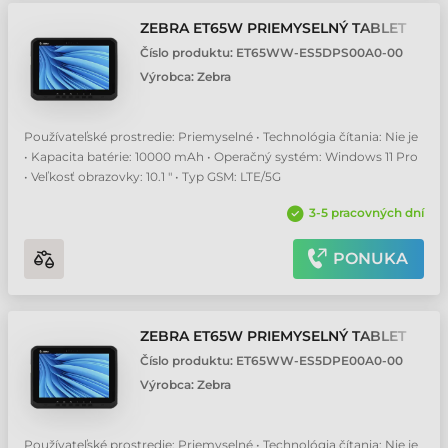
ZEBRA ET65W PRIEMYSELNÝ TABLET
Číslo produktu:
ET65WW-ES5DPS00A0-00
Výrobca:
Zebra
Používateľské prostredie: Priemyselné • Technológia čítania: Nie je
• Kapacita batérie: 10000 mAh • Operačný systém: Windows 11 Pro
• Veľkosť obrazovky: 10.1 " • Typ GSM: LTE/5G
3-5 pracovných dní
PONUKA
ZEBRA ET65W PRIEMYSELNÝ TABLET
Číslo produktu:
ET65WW-ES5DPE00A0-00
Výrobca:
Zebra
Používateľské prostredie: Priemyselné • Technológia čítania: Nie je