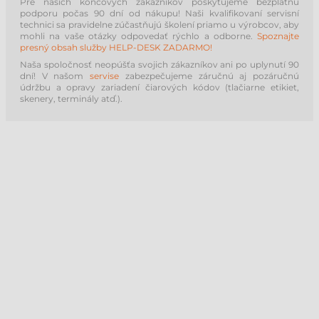
Pre našich koncových zákazníkov poskytujeme bezplatnú
podporu počas 90 dní od nákupu! Naši kvalifikovaní servisní
technici sa pravidelne zúčastňujú školení priamo u výrobcov, aby
mohli na vaše otázky odpovedať rýchlo a odborne.
Spoznajte
presný obsah služby HELP-DESK ZADARMO!
Naša spoločnosť neopúšťa svojich zákazníkov ani po uplynutí 90
dní! V našom
servise
zabezpečujeme záručnú aj pozáručnú
údržbu a opravy zariadení čiarových kódov (tlačiarne etikiet,
skenery, terminály atď.).