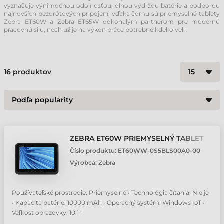
vyznačuje výnimočnou odolnosťou, dlhou výdržou batérie a podporou
najnovších bezdrôtových pripojení, vďaka čomu sú priemyselné tablety
Zebra ET60W a Zebra ET65W dokonalým partnerom pre modernú
pracovnú silu, nech už je na výkon práce potrebné kdekoľvek!
16
produktov
ZEBRA ET60W PRIEMYSELNÝ TABLET
Číslo produktu:
ET60WW-0S5BLS00A0-00
Výrobca:
Zebra
Používateľské prostredie: Priemyselné • Technológia čítania: Nie je
• Kapacita batérie: 10000 mAh • Operačný systém: Windows IoT •
Veľkosť obrazovky: 10.1 "