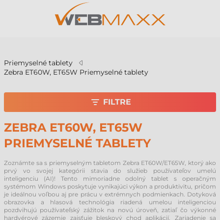
v
Priemyselné tablety
Zebra ET60W, ET65W Priemyselné tablety
FILTRE
ZEBRA ET60W, ET65W
PRIEMYSELNÉ TABLETY
Zoznámte sa s priemyselným tabletom Zebra ET60W/ET65W, ktorý ako
prvý vo svojej kategórii stavia do služieb používateľov umelú
inteligenciu (AI)! Tento mimoriadne odolný tablet s operačným
systémom Windows poskytuje vynikajúci výkon a produktivitu, pričom
je ideálnou voľbou aj pre prácu v extrémnych podmienkach. Dotyková
obrazovka a hlasová technológia riadená umelou inteligenciou
pozdvihujú používateľský zážitok na novú úroveň, zatiaľ čo výkonné
hardvérové zázemie zaisťuje bleskový chod aplikácií. Zariadenie sa