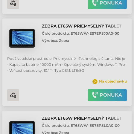
PONUKA
ZEBRA ET65W PRIEMYSELNÝ TABLET
Číslo produktu:
ET65WW-ES7EPSJ0A0-00
Výrobca:
Zebra
Používateľské prostredie: Priemyselné • Technológia čítania: Nie je
• Kapacita batérie: 10000 mAh • Operačný systém: Windows 11 Pro
• Veľkosť obrazovky: 10.1 " • Typ GSM: LTE/5G
Na objednávku
PONUKA
ZEBRA ET65W PRIEMYSELNÝ TABLET
Číslo produktu:
ET65WW-ES7EPSL0A0-00
Výrobca:
Zebra