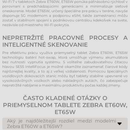
Wi-Fi 7 v tabletoch Zebra ET60W, ET65W ponúka päťnásobnú rýchlosť v
porovnaní s predchádzajúcimi generáciami a minimalizuje sieťové
oneskorenie. Model ET65W, určený špeciálne pre prácu v teréne, navyše
disponuje 5G modemom a podporou eSIM, takže zamestnanci môžu
zostať v stabilnom spojení s podnikovou centrálou kdekoľvek na svete,
nezávisle od miestneho Wi-Fi pokrytia.
NEPRETRŽITÉ PRACOVNÉ PROCESY A
INTELIGENTNÉ SKENOVANIE
Pre efektívnu prácu využíva priemyselný tablet Zebra ET60W, ET65W
technológiu batérií hot-swap, ktorá umožňuje výmenu akumulátora
bez nutnosti vypnutia systému. S voliteľne zabudovateľnou čítacou
hlavou SE55 IntelliFocus je možné okamžite zaznamenať čiarové kódy
najrôznejšej kvality, a to aj z veľkej vzdialenosti. Pomocou špeciálnych
vozidlových dokovacích staníc môžu byť tablety stabilne upevnené vo
vysokozdvižných vozíkoch alebo nákladných autách, čo zabezpečuje
nepretržité nabíjanie a maximálnu produktivitu počas každej zmeny.
ČASTO KLADENÉ OTÁZKY O
PRIEMYSELNOM TABLETE ZEBRA ET60W,
ET65W
Aký je najdôležitejší rozdiel medzi modelmi
Zebra ET60W a ET65W?