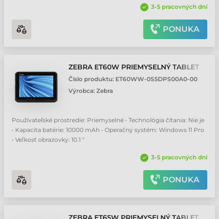
3-5 pracovných dní
PONUKA
ZEBRA ET60W PRIEMYSELNÝ TABLET
Číslo produktu:
ET60WW-0S5DPS00A0-00
Výrobca:
Zebra
Používateľské prostredie: Priemyselné • Technológia čítania: Nie je
• Kapacita batérie: 10000 mAh • Operačný systém: Windows 11 Pro
• Veľkosť obrazovky: 10.1 "
3-5 pracovných dní
PONUKA
ZEBRA ET65W PRIEMYSELNÝ TABLET