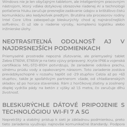
Windows nie je len obyčajným tabletom, ale inteligentným pracovným
nástrojom, ktorý vďaka dotykovej obrazovke riadenej AI a technológii
potlačenia hluku zaručuje presnejšie zadávanie údajov a krištáľovo čistú
komunikáciu ako kedykoľvek predtým. Brutálna sila procesorov rodiny
Intel Core Ultra zabezpečuje bleskurýchly chod aj najnáročnejších
softvérov, či už ide o riadenie výroby, komplexnú logistiku alebo
inžinierske úlohy.
NEOTRASITEĽNÁ ODOLNOSŤ AJ V
NAJDRSNEJŠÍCH PODMIENKACH
Priemyselné prostredie nepozná zľutovanie, ale priemyselný tablet
Zebra ET60W, ET65W je na tieto výzvy pripravený. Krytie IP66 a vojenská
certifikácia MIL-STD-810H potvrdzujú, že zariadenie odoláva prachu,
silnému prúdu vody a opakovaným nárazom. Toto zariadenie zostáva
prevádzkyschopné v rozsahu teplôt od -29 stupňov Celzia až po +63
stupňov, takže je spoľahlivým partnerom všade, od chladiarenských
skladov až po horúce staveniská. Rám z horčíkovej zliatiny a zosilnený
displej vydržia pády na betón z výšky až 1,5 metra, čo zaručuje dlhú
životnosť.
BLESKURÝCHLE DÁTOVÉ PRIPOJENIE S
TECHNOLÓGIOU WI-FI 7 A 5G
Nepretržitý a stabilný prístup k sieti je základnou podmienkou, preto
tieto zariadenia využívajú najnovšie komunikačné štandardy. Podpora