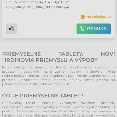
Ent. • Veľkosť obrazovky: 8.4 " • Typ GSM:
GSM/GPRS/EDGE/HSPA/UMTS/HSPA+/4G
Na objednávku
PONUKA
PRIEMYSELNÉ TABLETY: NOVÍ
HRDINOVIA PRIEMYSLU A VÝROBY
Popri mobilných termináloch používaných v každodennom pracovnom
procese predstavujú priemyselné tablety najnovšiu vlnu
technologických inovácií. Ich nasadenie v podnikovom a priemyselnom
prostredí každoročne rastie, pričom dôvody tohto trendu sú
jednoznačné: efektivita, odolnosť a mobilita.
ČO JE PRIEMYSELNÝ TABLET?
Priemyselný tablet umožňuje výrobným závodom, skladom,
dopravcom a ďalším priemyselným hráčom výrazne zvýšiť produktivitu
priamo v teréne alebo v prevádzke. Na rozdiel od bežných komerčných
tabletov ide o špeciálny prenosný počítač, ktorý je konštruovaný tak,