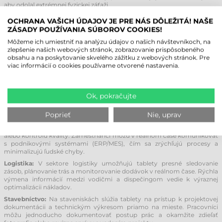
aby odolal extrémnej fyzickej záťaži.
Tieto zariadenia sú odolné voči prachu, vode, vibráciám aj pádom a sú
OCHRANA VAŠICH ÚDAJOV JE PRE NÁS DÔLEŽITÁ! NAŠE
navrhnuté pre prácu v širokom teplotnom rozsahu. Okrem robustnej
ZÁSADY POUŽÍVANIA SÚBOROV COOKIES!
konštrukcie disponujú výkonnými procesormi, veľkou kapacitou
úložiska a pokročilými komunikačnými technológiami, vďaka čomu
Môžeme ich umiestniť na analýzu údajov o našich návštevníkoch, na
zvládnu aj tie najnáročnejšie priemyselné výzvy.
zlepšenie našich webových stránok, zobrazovanie prispôsobeného
obsahu a na poskytovanie skvelého zážitku z webových stránok. Pre
viac informácií o cookies používame otvorené nastavenia.
OBLASTI POUŽITIA PRIEMYSELNÝCH
TABLETOV
Ok, pokračujte
Priemyselné tablety prinášajú benefity do širokého spektra odvetví
vrátane výroby, logistiky, stavebníctva, zdravotníctva, maloobchodu a
vzdelávania.
Poprieť
Nie, uprav
Výroba:
Vo výrobných procesoch sa priemyselné tablety využívajú na
monitorovanie stavu strojov, zaznamenávanie technických parametrov
alebo kontrolu kvality. Zamestnanci môžu v reálnom čase komunikovať
s podnikovými systémami (ERP/MES), čím sa zrýchľujú procesy a
minimalizujú ľudské chyby.
Logistika:
V sektore logistiky umožňujú tablety presné sledovanie
zásob, plánovanie trás a monitorovanie dodávok v reálnom čase. Rýchla
výmena informácií medzi vodičmi a dispečingom vedie k výraznej
optimalizácii nákladov.
Stavebníctvo:
Na staveniskách slúžia tablety na prístup k projektovej
dokumentácii a technickým výkresom priamo na mieste. Pracovníci
môžu jednoducho dokumentovať postup prác a okamžite zdieľať