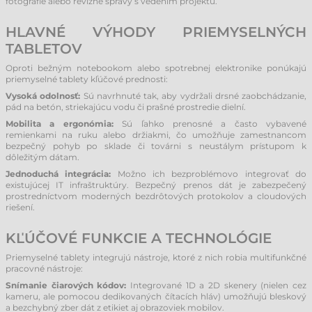
fotografie alebo revízne správy s vedením projektu.
HLAVNÉ VÝHODY PRIEMYSELNÝCH
TABLETOV
Oproti bežným notebookom alebo spotrebnej elektronike ponúkajú
priemyselné tablety kľúčové prednosti:
Vysoká odolnosť:
Sú navrhnuté tak, aby vydržali drsné zaobchádzanie,
pád na betón, striekajúcu vodu či prašné prostredie dielní.
Mobilita a ergonómia:
Sú ľahko prenosné a často vybavené
remienkami na ruku alebo držiakmi, čo umožňuje zamestnancom
bezpečný pohyb po sklade či továrni s neustálym prístupom k
dôležitým dátam.
Jednoduchá integrácia:
Možno ich bezproblémovo integrovať do
existujúcej IT infraštruktúry. Bezpečný prenos dát je zabezpečený
prostredníctvom moderných bezdrôtových protokolov a cloudových
riešení.
KĽÚČOVÉ FUNKCIE A TECHNOLÓGIE
Priemyselné tablety integrujú nástroje, ktoré z nich robia multifunkčné
pracovné nástroje:
Snímanie čiarových kódov:
Integrované 1D a 2D skenery (nielen cez
kameru, ale pomocou dedikovaných čítacích hláv) umožňujú bleskový
a bezchybný zber dát z etikiet aj obrazoviek mobilov.