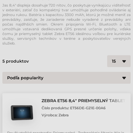
Jas 8,4" displeja dosahuje 720 nitov, čo poskytuje vynikajúcu viditeľnosť
v exteriéri, zatiaľ čo kompaktný tvar umožňuje pohodlné ovládanie aj
jednou rukou. Batéria s kapacitou 3300 mAh, ktorú je možné meniť za
prevádzky, zaisťuje, že zariadenie nebude vyradené z prevádzky ani
počas najdlhších smien. Okrem pripojenia Wi-Fi, Bluetooth a LTE
umožňuje vstavaná dedikovaná GPS presné určenie polohy, vďaka
čomu je priemyselný tablet Zebra ET56 ideálnou voľbou pre kuriérske
služby, servisných technikov v teréne a poskytovateľov verejných
služieb.
5
produktov
ZEBRA ET56 8,4" PRIEMYSELNÝ TABLET
Číslo produktu:
ET56DE-G21E-00A6
Výrobca:
Zebra
Používateľské prostredie: Priemyselné • Technológia čítania: Nie je