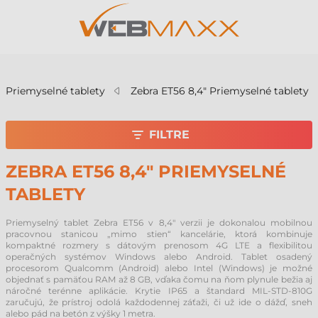
v
Priemyselné tablety
Zebra ET56 8,4" Priemyselné tablety
FILTRE
ZEBRA ET56 8,4" PRIEMYSELNÉ
TABLETY
Priemyselný tablet Zebra ET56 v 8,4" verzii je dokonalou mobilnou
pracovnou stanicou „mimo stien“ kancelárie, ktorá kombinuje
kompaktné rozmery s dátovým prenosom 4G LTE a flexibilitou
operačných systémov Windows alebo Android. Tablet osadený
procesorom Qualcomm (Android) alebo Intel (Windows) je možné
objednať s pamäťou RAM až 8 GB, vďaka čomu na ňom plynule bežia aj
náročné terénne aplikácie. Krytie IP65 a štandard MIL-STD-810G
zaručujú, že prístroj odolá každodennej záťaži, či už ide o dážď, sneh
alebo pád na betón z výšky 1 metra.