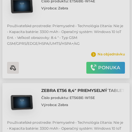
Číslo produktu:
ET56BE-W14E
Výrobca:
Zebra
Používateľské prostredie: Priemyselné • Technológia čítania: Nie je
• Kapacita batérie: 3300 mAh • Operačný systém: Windows 10 IoT
Ent. • Veľkosť obrazovky: 8.4 " • Typ GSM:
GSM/GPRS/EDGE/HSPA/UMTS/HSPA+/4G
Na objednávku
PONUKA
ZEBRA ET56 8,4" PRIEMYSELNÝ TABLET
Číslo produktu:
ET56BE-W15E
Výrobca:
Zebra
Používateľské prostredie: Priemyselné • Technológia čítania: Nie je
• Kapacita batérie: 3300 mAh • Operačný systém: Windows 10 IoT