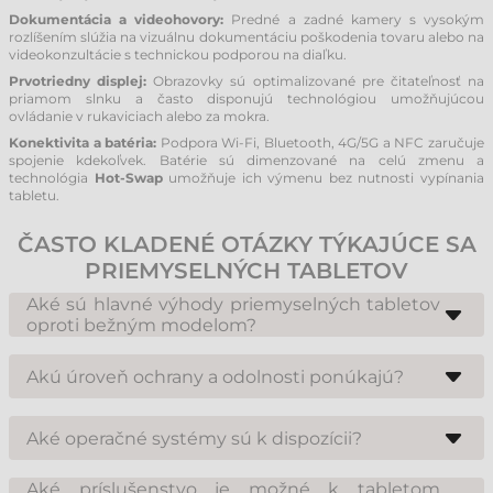
Dokumentácia a videohovory:
Predné a zadné kamery s vysokým
rozlíšením slúžia na vizuálnu dokumentáciu poškodenia tovaru alebo na
videokonzultácie s technickou podporou na diaľku.
Prvotriedny displej:
Obrazovky sú optimalizované pre čitateľnosť na
priamom slnku a často disponujú technológiou umožňujúcou
ovládanie v rukaviciach alebo za mokra.
Konektivita a batéria:
Podpora Wi-Fi, Bluetooth, 4G/5G a NFC zaručuje
spojenie kdekoľvek. Batérie sú dimenzované na celú zmenu a
technológia
Hot-Swap
umožňuje ich výmenu bez nutnosti vypínania
tabletu.
ČASTO KLADENÉ OTÁZKY TÝKAJÚCE SA
PRIEMYSELNÝCH TABLETOV
Aké sú hlavné výhody priemyselných tabletov
oproti bežným modelom?
Priemyselné tablety sú nepomerne robustnejšie. Sú stavané na
odolnosť voči pádom, vibráciám a vode (IP krytie). Na rozdiel od
Akú úroveň ochrany a odolnosti ponúkajú?
bežných tabletov disponujú profesionálnymi skenermi čiarových
kódov, vymeniteľnými batériami a dlhým životným cyklom podpory
Štandardom je krytie IP65 až IP68 (úplná prachotesnosť a odolnosť voči
hardvéru, čo je pre firmy kľúčové z hľadiska nákladov.
vode). Mnohé modely spĺňajú vojenský štandard MIL-STD-810G/H, čo
Aké operačné systémy sú k dispozícii?
potvrdzuje ich odolnosť voči teplotným šokom, pádov z výšky 1,2 až 1,8
metra a neustálym vibráciám v nákladných vozidlách.
Priemyselné tablety využívajú buď
Android
(populárny pre svoju
flexibilitu a jednoduché ovládanie) alebo
Windows
. Windows tablety sú
Aké príslušenstvo je možné k tabletom