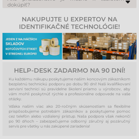
ideálne pre plnú integráciu do podnikových sietí, prácu s komplexnými
dokúpiť?
databázami a spúšťanie desktopových aplikácií, ktoré personál pozná z
K dispozícii je široká škála doplnkov: od dokovacích staníc (stolových aj
klasických PC.
vozidlových), cez náhradné batérie a externé nabíjačky, až po ochranné
NAKUPUJTE U EXPERTOV NA
fólie, aktívne stylusy (perá) či prídavné moduly pre čítanie RFID/NFC
alebo platobné terminály.
IDENTIFIKAČNÉ TECHNOLÓGIE!
HELP-DESK ZADARMO NA 90 DNÍ!
Ku každému nákupu poskytujeme našim koncovým zákazníkom
bezplatnú technickú podporu po dobu 90 dní! Naši kvalifikovaní
servisní technici sú pravidelne školení priamo u výrobcov, aby
vám mohli poskytnúť rýchle a profesionálne odpovede na vaše
otázky.
Vďaka našim viac ako 20-ročným skúsenostiam sa flexibilne
prispôsobujeme potrebám zákazníkov a poskytujeme pomoc
cez telefón alebo vzdialený prístup. Naša podpora však nekončí
po 90 dňoch – zabezpečujeme odborný záručný aj pozáručný
servis pre všetky u nás zakúpené zariadenia!