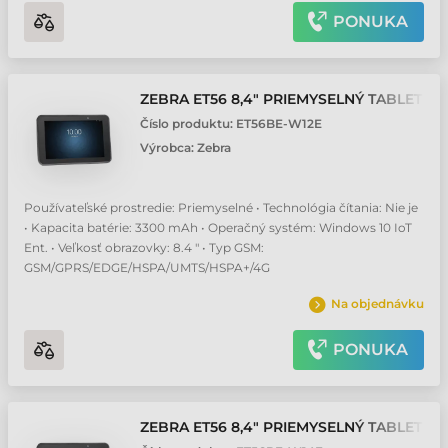
PONUKA
ZEBRA ET56 8,4" PRIEMYSELNÝ TABLET
Číslo produktu:
ET56BE-W12E
Výrobca:
Zebra
Používateľské prostredie: Priemyselné • Technológia čítania: Nie je
• Kapacita batérie: 3300 mAh • Operačný systém: Windows 10 IoT
Ent. • Veľkosť obrazovky: 8.4 " • Typ GSM:
GSM/GPRS/EDGE/HSPA/UMTS/HSPA+/4G
Na objednávku
PONUKA
ZEBRA ET56 8,4" PRIEMYSELNÝ TABLET