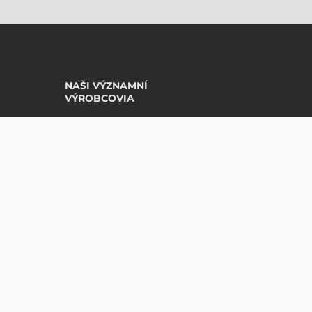
NAŠI VÝZNAMNÍ
VÝROBCOVIA
Avery Zweckform
Datalogic
Epson
Godex
Tezeko
Zebra