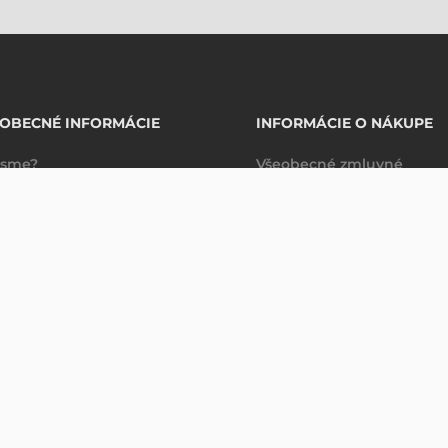
OBECNÉ INFORMÁCIE
INFORMÁCIE O NÁKUPE
 sme?
Všeobecné zmluvné
takty
podmienky
Spravovanie údajov
Právne ujednanie
Dodacie a platobné
podmienky