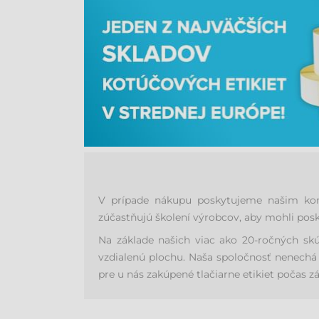
V prípade nákupu poskytujeme našim konc
zúčastňujú školení výrobcov, aby mohli posk
Na základe našich viac ako 20-ročných sk
vzdialenú plochu. Naša spoločnosť nenechá 
pre u nás zakúpené tlačiarne etikiet počas zá