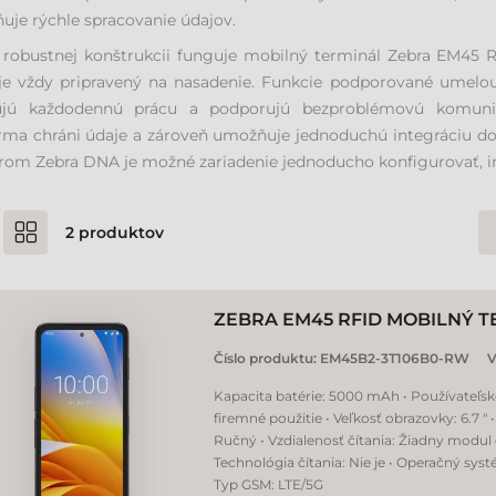
je rýchle spracovanie údajov.
 robustnej konštrukcii funguje mobilný terminál Zebra EM45 
je vždy pripravený na nasadenie. Funkcie podporované umelou i
ujú každodennú prácu a podporujú bezproblémovú komunik
rma chráni údaje a zároveň umožňuje jednoduchú integráciu do 
rom Zebra DNA je možné zariadenie jednoducho konfigurovať, in
2
produktov
ZEBRA EM45 RFID MOBILNÝ 
Číslo produktu:
EM45B2-3T106B0-RW
V
Kapacita batérie: 5000 mAh • Používateľsk
firemné použitie • Veľkosť obrazovky: 6.7 " 
Ručný • Vzdialenosť čítania: Žiadny modul 
Technológia čítania: Nie je • Operačný syst
Typ GSM: LTE/5G