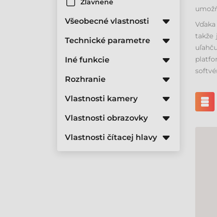
Zľavnené
umožňu
Všeobecné vlastnosti
Vďaka
takže 
Technické parametre
uľahč
platfo
Iné funkcie
softvé
Rozhranie
Vlastnosti kamery
Vlastnosti obrazovky
Vlastnosti čítacej hlavy