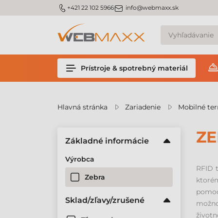
v
m_phone
m_email
+421 22 102 5966
info@webmaxx.sk
Prístroje & spotrebný materiál
Hlavná stránka
Zariadenie
Mobilné te
ZE
Základné informácie
Výrobca
RFID 
Zebra
ktorém
pomoc
Sklad/zľavy/zrušené
možno
život