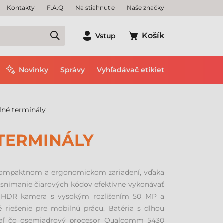
Kontakty
F.A.Q
Na stiahnutie
Naše značky
Košík
Vstup
Novinky
Správy
Vyhľadávač etikiet
né terminály
 TERMINÁLY
 kompaktnom a ergonomickom zariadení, vďaka
o snímanie čiarových kódov efektívne vykonávať
ná HDR kamera s vysokým rozlíšením 50 MP a
riešenie pre mobilnú prácu. Batéria s dlhou
tiaľ čo osemjadrový procesor Qualcomm 5430