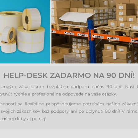
HELP-DESK ZADARMO NA 90 DNÍ!
ovým zákazníkom bezplatnú podporu počas 90 dní! Naši kval
ytnúť rýchle a profesionálne odpovede na vaše otázky.
úseností sa flexibilne prispôsobujeme potrebám našich zákaz
svojich zákazníkov bez podpory ani po uplynutí 90 dní! V rámc
ručnej doby aj po nej!