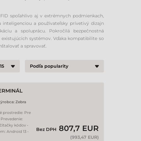
RFID spoľahlivo aj v extrémnych podmienkach,
nteligenciou a používateľsky prívetivý dizajn
áciu a spoluprácu. Pokročilá bezpečnostná
existujúcich systémov. Vďaka kompatibilite so
štalovať a spravovať.
TERMINÁL
ýrobca:
Zebra
é prostredie: Pre
• Prevedenie:
čítačky kódov •
807,7 EUR
Bez DPH
ém: Android 13 •
(
993,47 EUR
)