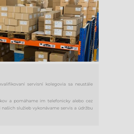
ifikovaní servisní kolegovia sa neustále
níkov a pomáhame im telefonicky alebo cez
i našich služieb vykonávame servis a údržbu