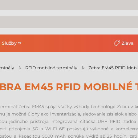
Služby
Zľava
rminály
RFID mobilné terminály
Zebra EM45 RFID Mobil
BRA EM45 RFID MOBILNÉ
terminál Zebra EM45 spája všetky výhody technológií Zebra v
u je možné úlohy ako inventarizácia, sledovanie zásielok aleb
ou jediného prístroja. Integrovaná čítačka UHF RFID, zad
sti pripojenia 5G a Wi-Fi 6E poskytujú výkonné a komplexné 
nosťou a kapacitou 5000 mAh ponúka výdrž až 25 hodín, za