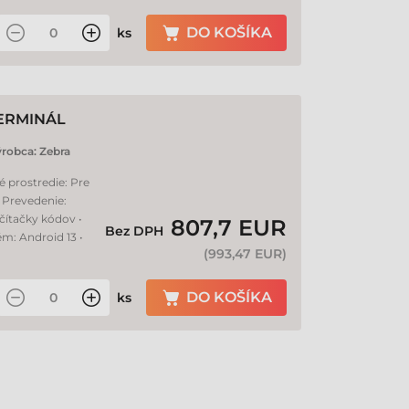
DO KOŠÍKA
ks
TERMINÁL
ýrobca:
Zebra
é prostredie: Pre
• Prevedenie:
čítačky kódov •
807,7 EUR
Bez DPH
ém: Android 13 •
(
993,47 EUR
)
DO KOŠÍKA
ks