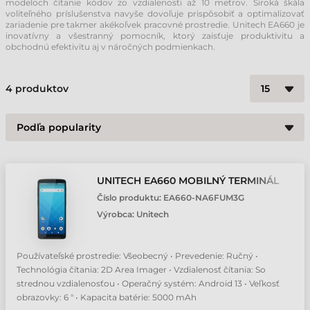
modeloch čítanie kódov zo vzdialenosti až 10 metrov. Široká škála
voliteľného príslušenstva navyše dovoľuje prispôsobiť a optimalizovať
zariadenie pre takmer akékoľvek pracovné prostredie. Unitech EA660 je
inovatívny a všestranný pomocník, ktorý zaisťuje produktivitu a
obchodnú efektivitu aj v náročných podmienkach.
4
produktov
UNITECH EA660 MOBILNÝ TERMINÁL
Číslo produktu:
EA660-NA6FUM3G
Výrobca:
Unitech
Používateľské prostredie: Všeobecný • Prevedenie: Ručný •
Technológia čítania: 2D Area Imager • Vzdialenosť čítania: So
strednou vzdialenosťou • Operačný systém: Android 13 • Veľkosť
obrazovky: 6 " • Kapacita batérie: 5000 mAh