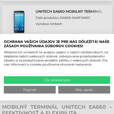
UNITECH EA660 MOBILNÝ TERMINÁL
Číslo produktu:
EA660-0ANFUM3G
Výrobca:
Unitech
Používateľské prostredie: Všeobecný • Prevedenie: Ručný •
OCHRANA VAŠICH ÚDAJOV JE PRE NÁS DÔLEŽITÁ! NAŠE
Technológia čítania: Nie je • Operačný systém: Android 13 • Veľkosť
ZÁSADY POUŽÍVANIA SÚBOROV COOKIES!
obrazovky: 6 " • Kapacita batérie: 5000 mAh • Typ GSM: LTE/5G
Môžeme ich umiestniť na analýzu údajov o našich návštevníkoch, na
809,1 EUR
zlepšenie našich webových stránok, zobrazovanie prispôsobeného
Bez DPH
obsahu a na poskytovanie skvelého zážitku z webových stránok. Pre
(
995,19 EUR
)
viac informácií o cookies používame otvorené nastavenia.
Na objednávku
Ok, pokračujte
ks
Poprieť
Nie, uprav
MOBILNÝ TERMINÁL UNITECH EA660 –
EFEKTÍVNOSŤ A FLEXIBILITA