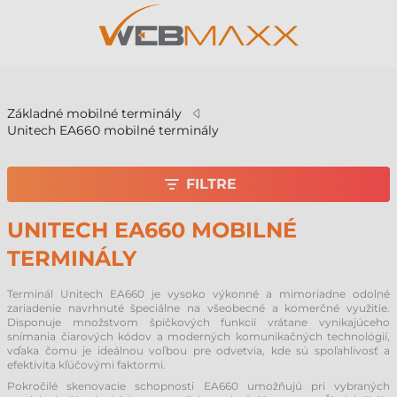
v
Základné mobilné terminály
Unitech EA660 mobilné terminály
FILTRE
UNITECH EA660 MOBILNÉ
TERMINÁLY
Terminál Unitech EA660 je vysoko výkonné a mimoriadne odolné
zariadenie navrhnuté špeciálne na všeobecné a komerčné využitie.
Disponuje množstvom špičkových funkcií vrátane vynikajúceho
snímania čiarových kódov a moderných komunikačných technológií,
vďaka čomu je ideálnou voľbou pre odvetvia, kde sú spoľahlivosť a
efektivita kľúčovými faktormi.
Pokročilé skenovacie schopnosti EA660 umožňujú pri vybraných