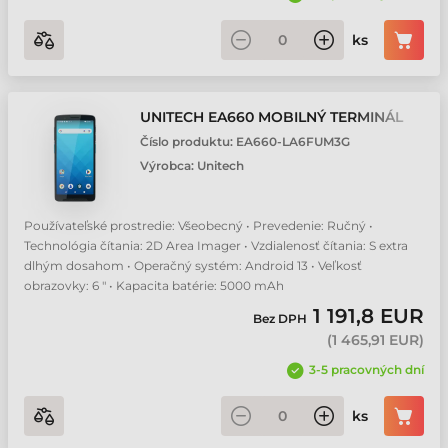
ks
UNITECH EA660 MOBILNÝ TERMINÁL
Číslo produktu:
EA660-LA6FUM3G
Výrobca:
Unitech
Používateľské prostredie: Všeobecný • Prevedenie: Ručný •
Technológia čítania: 2D Area Imager • Vzdialenosť čítania: S extra
dlhým dosahom • Operačný systém: Android 13 • Veľkosť
obrazovky: 6 " • Kapacita batérie: 5000 mAh
1 191,8 EUR
Bez DPH
(
1 465,91 EUR
)
3-5 pracovných dní
ks