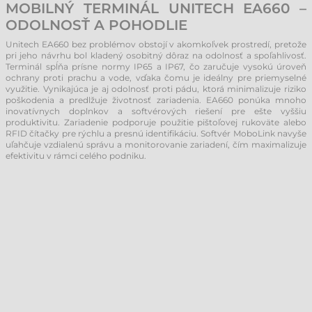
MOBILNÝ TERMINÁL UNITECH EA660 –
ODOLNOSŤ A POHODLIE
Unitech EA660 bez problémov obstojí v akomkoľvek prostredí, pretože
pri jeho návrhu bol kladený osobitný dôraz na odolnosť a spoľahlivosť.
Terminál spĺňa prísne normy IP65 a IP67, čo zaručuje vysokú úroveň
ochrany proti prachu a vode, vďaka čomu je ideálny pre priemyselné
využitie. Vynikajúca je aj odolnosť proti pádu, ktorá minimalizuje riziko
poškodenia a predlžuje životnosť zariadenia. EA660 ponúka mnoho
inovatívnych doplnkov a softvérových riešení pre ešte vyššiu
produktivitu. Zariadenie podporuje použitie pištoľovej rukoväte alebo
RFID čítačky pre rýchlu a presnú identifikáciu. Softvér MoboLink navyše
uľahčuje vzdialenú správu a monitorovanie zariadení, čím maximalizuje
efektivitu v rámci celého podniku.