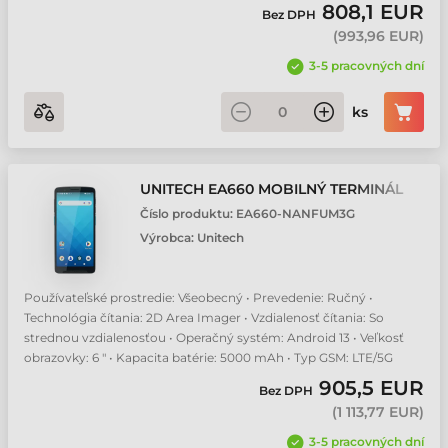
808,1 EUR
Bez DPH
(
993,96 EUR
)
3-5 pracovných dní
ks
UNITECH EA660 MOBILNÝ TERMINÁL
Číslo produktu:
EA660-NANFUM3G
Výrobca:
Unitech
Používateľské prostredie: Všeobecný • Prevedenie: Ručný •
Technológia čítania: 2D Area Imager • Vzdialenosť čítania: So
strednou vzdialenosťou • Operačný systém: Android 13 • Veľkosť
obrazovky: 6 " • Kapacita batérie: 5000 mAh • Typ GSM: LTE/5G
905,5 EUR
Bez DPH
(
1 113,77 EUR
)
3-5 pracovných dní