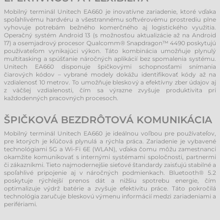
Mobilný terminál Unitech EA660 je inovatívne zariadenie, ktoré vďaka
spoľahlivému hardvéru a všestrannému softvérovému prostrediu plne
vyhovuje potrebám bežného komerčného aj logistického využitia.
Operačný systém Android 13 (s možnosťou aktualizácie až na Android
17) a osemjadrový procesor Qualcomm® Snapdragon™ 4490 poskytujú
používateľom vynikajúci výkon. Táto kombinácia umožňuje plynulý
multitasking a spúšťanie náročných aplikácií bez spomalenia systému.
Unitech EA660 disponuje špičkovými schopnosťami snímania
čiarových kódov – vybrané modely dokážu identifikovať kódy až na
vzdialenosť 10 metrov. To umožňuje bleskový a efektívny zber údajov aj
z väčšej vzdialenosti, čím sa výrazne zvyšuje produktivita pri
každodenných pracovných procesoch.
ŠPIČKOVÁ BEZDRÔTOVÁ KOMUNIKÁCIA
Mobilný terminál Unitech EA660 je ideálnou voľbou pre používateľov,
pre ktorých je kľúčová plynulá a rýchla práca. Zariadenie je vybavené
technológiami 5G a Wi-Fi 6E (WLAN), vďaka čomu môžu zamestnanci
okamžite komunikovať s internými systémami spoločnosti, partnermi
či zákazníkmi. Tieto najmodernejšie sieťové štandardy zaisťujú stabilné a
spoľahlivé pripojenie aj v náročných podmienkach. Bluetooth® 5.2
poskytuje rýchlejší prenos dát a nižšiu spotrebu energie, čím
optimalizuje výdrž batérie a zvyšuje efektivitu práce. Táto pokročilá
technológia zaručuje bleskovú výmenu informácií medzi zariadeniami a
perifériami.