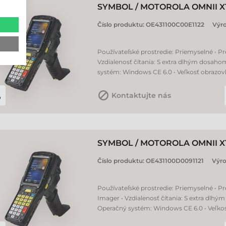
SYMBOL / MOTOROLA OMNII X
Číslo produktu:
OE431100C00E1122
Výr
Používateľské prostredie: Priemyselné • Pr
Vzdialenosť čítania: S extra dlhým dosaho
systém: Windows CE 6.0 • Veľkosť obrazovky
Kontaktujte nás
SYMBOL / MOTOROLA OMNII X
Číslo produktu:
OE431100D0091121
Výr
Používateľské prostredie: Priemyselné • Pr
Imager • Vzdialenosť čítania: S extra dlh
Operačný systém: Windows CE 6.0 • Veľkosť