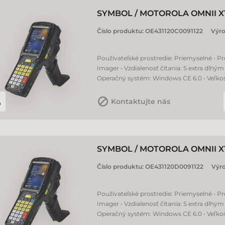
SYMBOL / MOTOROLA OMNII X
Číslo produktu:
OE431120C0091122
Výr
Používateľské prostredie: Priemyselné • Pr
Imager • Vzdialenosť čítania: S extra dlh
Operačný systém: Windows CE 6.0 • Veľkosť
Kontaktujte nás
SYMBOL / MOTOROLA OMNII X
Číslo produktu:
OE431120D0091122
Výr
Používateľské prostredie: Priemyselné • Pr
Imager • Vzdialenosť čítania: S extra dlh
Operačný systém: Windows CE 6.0 • Veľkosť