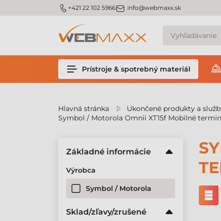
v
m_phone
m_email
+421 22 102 5966
info@webmaxx.sk
Prístroje & spotrebný materiál
Hlavná stránka
Ukončené produkty a služb
Symbol / Motorola Omnii XT15f Mobilné termin
SY
Základné informácie
TE
Výrobca
Symbol / Motorola
Sklad/zľavy/zrušené