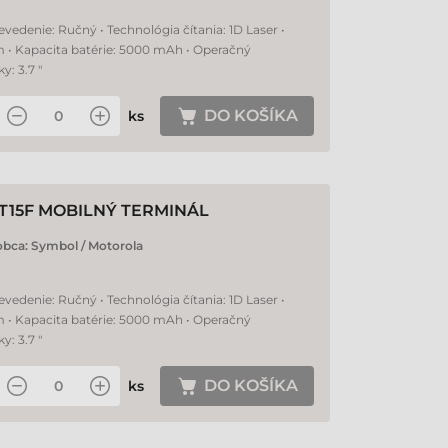
evedenie: Ručný • Technológia čítania: 1D Laser •
m • Kapacita batérie: 5000 mAh • Operačný
: 3.7 "
DO KOŠÍKA
ks
T15F MOBILNÝ TERMINÁL
obca:
Symbol / Motorola
evedenie: Ručný • Technológia čítania: 1D Laser •
m • Kapacita batérie: 5000 mAh • Operačný
: 3.7 "
DO KOŠÍKA
ks