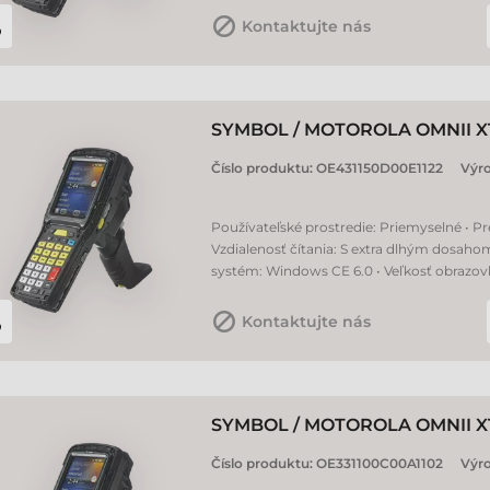
Kontaktujte nás
SYMBOL / MOTOROLA OMNII X
Číslo produktu:
OE431150D00E1122
Výr
Používateľské prostredie: Priemyselné • Pr
Vzdialenosť čítania: S extra dlhým dosaho
systém: Windows CE 6.0 • Veľkosť obrazovky
Kontaktujte nás
SYMBOL / MOTOROLA OMNII X
Číslo produktu:
OE331100C00A1102
Výr