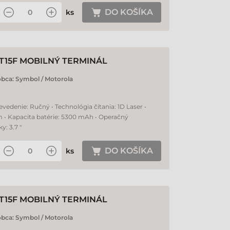
DO KOŠÍKA
ks
T15F MOBILNÝ TERMINÁL
obca:
Symbol / Motorola
evedenie: Ručný • Technológia čítania: 1D Laser •
m • Kapacita batérie: 5300 mAh • Operačný
: 3.7 "
DO KOŠÍKA
ks
T15F MOBILNÝ TERMINÁL
obca:
Symbol / Motorola