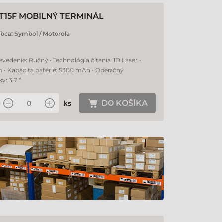
T15F MOBILNÝ TERMINÁL
obca:
Symbol / Motorola
evedenie: Ručný • Technológia čítania: 1D Laser •
m • Kapacita batérie: 5300 mAh • Operačný
: 3.7 "
DO KOŠÍKA
ks