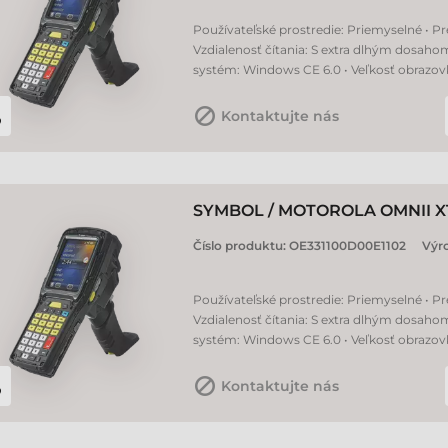
Používateľské prostredie: Priemyselné • Pr
Vzdialenosť čítania: S extra dlhým dosaho
systém: Windows CE 6.0 • Veľkosť obrazovky
Kontaktujte nás
SYMBOL / MOTOROLA OMNII X
Číslo produktu:
OE331100D00E1102
Výr
Používateľské prostredie: Priemyselné • Pr
Vzdialenosť čítania: S extra dlhým dosaho
systém: Windows CE 6.0 • Veľkosť obrazovky
Kontaktujte nás