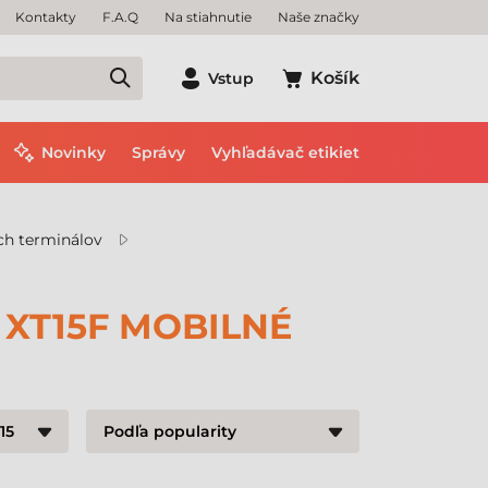
Kontakty
F.A.Q
Na stiahnutie
Naše značky
Košík
Vstup
Novinky
Správy
Vyhľadávač etikiet
ch terminálov
 XT15F MOBILNÉ