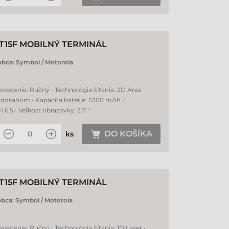
T15F MOBILNÝ TERMINÁL
obca:
Symbol / Motorola
evedenie: Ručný • Technológia čítania: 2D Area
ým dosahom • Kapacita batérie: 5300 mAh •
5 • Veľkosť obrazovky: 3.7 "
DO KOŠÍKA
ks
T15F MOBILNÝ TERMINÁL
obca:
Symbol / Motorola
evedenie: Ručný • Technológia čítania: 1D Laser •