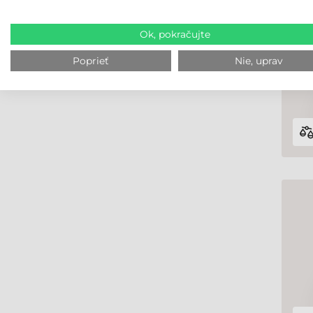
Ok, pokračujte
Poprieť
Nie, uprav