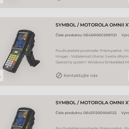
SYMBOL / MOTOROLA OMNII X
Číslo produktu:
OE43A100C0091121
Výr
Používateľské prostredie: Priemyselné • Pr
Imager • Vzdialenosť čítania: S extra dlh
Operačný systém: Windows Embedded HH 6.
Kontaktujte nás
SYMBOL / MOTOROLA OMNII X
Číslo produktu:
OE431120D00A1122
Výr
Používateľské prostredie: Priemyselné • Pr