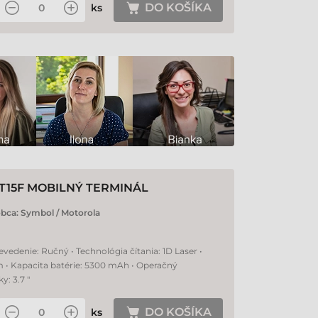
DO KOŠÍKA
ks
T15F MOBILNÝ TERMINÁL
obca:
Symbol / Motorola
evedenie: Ručný • Technológia čítania: 1D Laser •
m • Kapacita batérie: 5300 mAh • Operačný
: 3.7 "
DO KOŠÍKA
ks