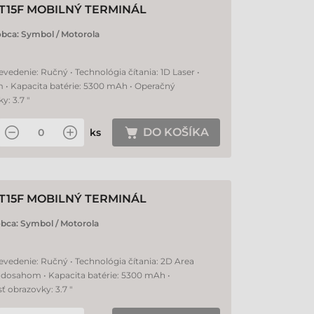
T15F MOBILNÝ TERMINÁL
obca:
Symbol / Motorola
evedenie: Ručný • Technológia čítania: 1D Laser •
m • Kapacita batérie: 5300 mAh • Operačný
: 3.7 "
DO KOŠÍKA
ks
T15F MOBILNÝ TERMINÁL
obca:
Symbol / Motorola
evedenie: Ručný • Technológia čítania: 2D Area
ým dosahom • Kapacita batérie: 5300 mAh •
 obrazovky: 3.7 "