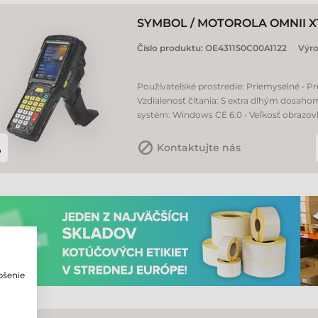
SYMBOL / MOTOROLA OMNII X
Číslo produktu:
OE431150C00A1122
Výr
Používateľské prostredie: Priemyselné • Pr
Vzdialenosť čítania: S extra dlhým dosaho
systém: Windows CE 6.0 • Veľkosť obrazovky
Kontaktujte nás
pšenie
o