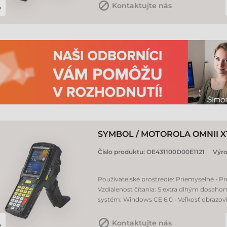
Kontaktujte nás
SYMBOL / MOTOROLA OMNII X
Číslo produktu:
OE431100D00E1121
Výr
Používateľské prostredie: Priemyselné • Pr
Vzdialenosť čítania: S extra dlhým dosaho
systém: Windows CE 6.0 • Veľkosť obrazovky
Kontaktujte nás