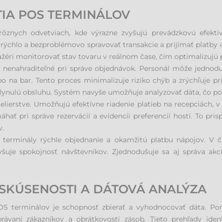
TIA POS TERMINÁLOV
ôznych odvetviach, kde výrazne zvyšujú prevádzkovú efekti
hlo a bezproblémovo spravovať transakcie a prijímať platby ce
ri monitorovať stav tovaru v reálnom čase, čím optimalizujú 
 nenahraditeľné pri správe objednávok. Personál môže jednodu
o na bar. Tento proces minimalizuje riziko chýb a zrýchľuje pr
plynulú obsluhu. Systém navyše umožňuje analyzovať dáta, čo p
elierstve. Umožňujú efektívne riadenie platieb na recepciách, v
 pri správe rezervácií a evidencii preferencií hostí. To pris
v.
erminály rýchle objednanie a okamžitú platbu nápojov. V ča
vyšuje spokojnosť návštevníkov. Zjednodušuje sa aj správa a
 SKÚSENOSTI A DÁTOVÁ ANALÝZA
OS terminálov je schopnosť zbierať a vyhodnocovať dáta. P
ávaní zákazníkov a obrátkovosti zásob. Tieto prehľady iden