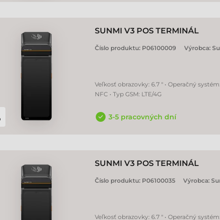
SUNMI V3 POS TERMINÁL
Číslo produktu:
P06100009
Výrobca:
Su
Veľkosť obrazovky: 6.7 " • Operačný systém
NFC • Typ GSM: LTE/4G
3-5 pracovných dní
SUNMI V3 POS TERMINÁL
Číslo produktu:
P06100035
Výrobca:
Su
Veľkosť obrazovky: 6.7 " • Operačný systém