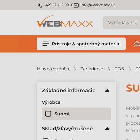
v
m_phone
m_email
+421 22 102 5966
info@webmaxx.sk
Prístroje & spotrebný materiál
Hlavná stránka
Zariadenie
POS
P
SU
Základné informácie
Výrobca
Mobiln
Sunmi
v pro
proces
Sklad/zľavy/zrušené
HD+ di