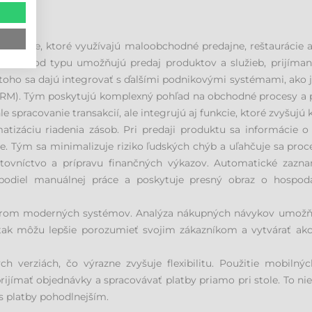
ariadenie, ktoré využívajú maloobchodné predajne, reštaurácie a
ávislosti od typu umožňujú predaj produktov a služieb, prijíma
 toho sa dajú integrovať s ďalšími podnikovými systémami, ako j
CRM). Tým poskytujú komplexný pohľad na obchodné procesy a pr
spracovanie transakcií, ale integrujú aj funkcie, ktoré zvyšujú 
záciu riadenia zásob. Pri predaji produktu sa informácie o 
se. Tým sa minimalizuje riziko ľudských chýb a uľahčuje sa pr
čtovníctvo a prípravu finančných výkazov. Automatické zazna
podiel manuálnej práce a poskytuje presný obraz o hospodár
ilierom moderných systémov. Analýza nákupných návykov umožň
 môžu lepšie porozumieť svojim zákazníkom a vytvárať akcie,
h verziách, čo výrazne zvyšuje flexibilitu. Použitie mobil
ijímať objednávky a spracovávať platby priamo pri stole. To niel
es platby pohodlnejším.