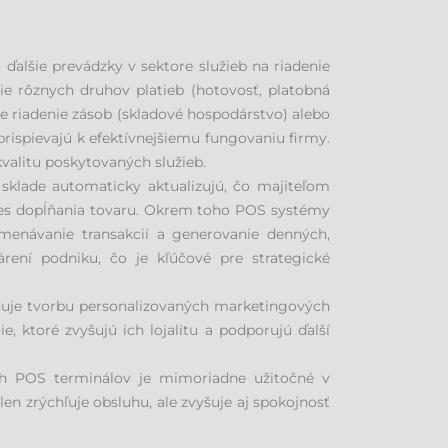
 ďalšie prevádzky v sektore služieb na riadenie
nie rôznych druhov platieb (hotovosť, platobná
e riadenie zásob (skladové hospodárstvo) alebo
ispievajú k efektívnejšiemu fungovaniu firmy.
kvalitu poskytovaných služieb.
sklade automaticky aktualizujú, čo majiteľom
oces dopĺňania tovaru. Okrem toho POS systémy
menávanie transakcií a generovanie denných,
ení podniku, čo je kľúčové pre strategické
uje tvorbu personalizovaných marketingových
 ktoré zvyšujú ich lojalitu a podporujú ďalší
ných POS terminálov je mimoriadne užitočné v
en zrýchľuje obsluhu, ale zvyšuje aj spokojnosť