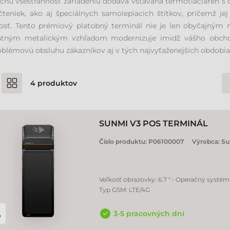
čnú všestrannosť zariadeniu dodáva vstavaná termotlačiareň s d
čteniek, ako aj špeciálnych samolepiacich štítkov, pričemž j
osť. Tento prémiový platobný terminál nie je len obyčajným ná
ntným metalickým vzhľadom modernizuje imidž vášho obch
blémovú obsluhu zákazníkov aj v tých najvyťaženejších obdobia
4
produktov
SUNMI V3 POS TERMINÁL
Číslo produktu:
P06100007
Výrobca:
Su
Veľkosť obrazovky: 6.7 " • Operačný systém
Typ GSM: LTE/4G
3-5 pracovných dní