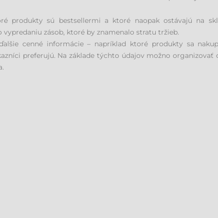
toré produkty sú bestsellermi a ktoré naopak ostávajú na sk
 vypredaniu zásob, ktoré by znamenalo stratu tržieb.
 ďalšie cenné informácie – napríklad ktoré produkty sa naku
azníci preferujú. Na základe týchto údajov možno organizovať c
a.