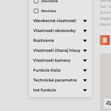
Jedine
Zľavnené
tlač ú
Novinka
životn
elega
Všeobecné vlastnosti
bezpro
Vlastnosti obrazovky
Rozhranie
Vlastnosti čítacej hlavy
Vlastnosti kamery
Funkcie tlače
Technické parametre
Iné funkcie