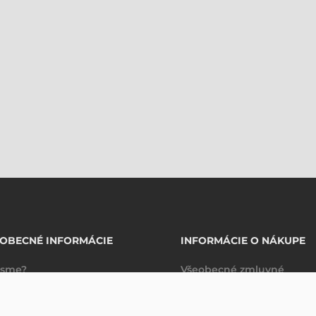
OBECNÉ INFORMÁCIE
INFORMÁCIE O NÁKUPE
 sme?
Všeobecné zmluvné
takty
podmienky
Spravovanie údajov