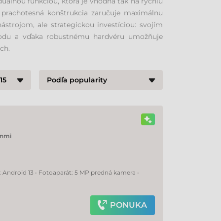
uálnou funkciou, ktorá je vhodná tak na rýchlu
ej prachotesná konštrukcia zaručuje maximálnu
strojom, ale strategickou investíciou: svojím
odu a vďaka robustnému hardvéru umožňuje
ch.
nmi
: Android 13 • Fotoaparát: 5 MP predná kamera •
PONUKA