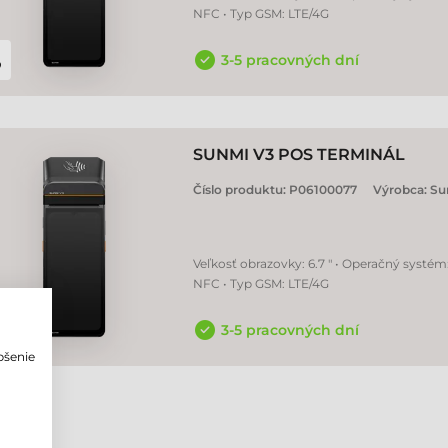
NFC • Typ GSM: LTE/4G
3-5 pracovných dní
SUNMI V3 POS TERMINÁL
Číslo produktu:
P06100077
Výrobca:
Su
Veľkosť obrazovky: 6.7 " • Operačný systém
NFC • Typ GSM: LTE/4G
3-5 pracovných dní
pšenie
o