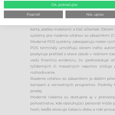
Ok, pokračujte
ČO JE TO POS TERMINÁL?
Poprieť
Nie, uprav
POS terminál (Point of Sale) je elektronické z
zákazníckych transakcií. Tieto zariadenia v z
karta, platba mobilom) a tlač účteniek. Okrem
systémy pre riadenie vzťahov so zákazníkmi (
Moderné POS systémy zabezpečujú nielen rýchle 
POS terminály umožňujú okrem iného automati
poskytuje prehľad o stave zásob v reálnom ča
vedú finančnú evidenciu, čo zjednodušuje ú
týždenných či mesačných reportov znižuje 
rozhodovanie.
Riadenie vzťahov so zákazníkmi je ďalším p
kampaní a vernostných programov. Podniky tak
predaj.
Moderné riešenia sú dostupné aj v prenosnýc
pohostinstve, kde obsluhujúci personál môže pr
hostí, keďže skracuje čakaciu dobu a robí proc