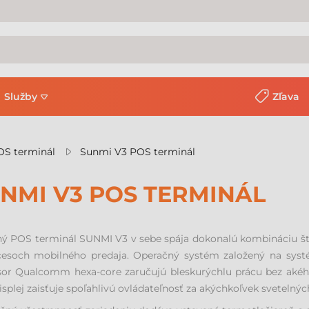
Služby
Zľava
OS terminál
Sunmi V3 POS terminál
NMI V3 POS TERMINÁL
ý POS terminál SUNMI V3 v sebe spája dokonalú kombináciu štýl
cesoch mobilného predaja. Operačný systém založený na syst
or Qualcomm hexa-core zaručujú bleskurýchlu prácu bez akéhoko
splej zaisťuje spoľahlivú ovládateľnosť za akýchkoľvek sveteln