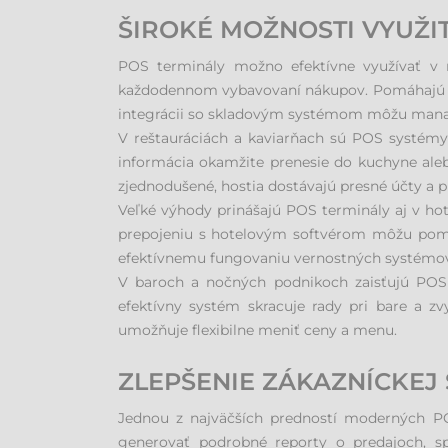
ŠIROKÉ MOŽNOSTI VYUŽI
POS terminály možno efektívne využívať v r
každodennom vybavovaní nákupov. Pomáhajú rýc
integrácii so skladovým systémom môžu manažé
V reštauráciách a kaviarňach sú POS systémy
informácia okamžite prenesie do kuchyne aleb
zjednodušené, hostia dostávajú presné účty a 
Veľké výhody prinášajú POS terminály aj v hot
prepojeniu s hotelovým softvérom môžu pomáhať
efektívnemu fungovaniu vernostných systémo
V baroch a nočných podnikoch zaisťujú POS t
efektívny systém skracuje rady pri bare a z
umožňuje flexibilne meniť ceny a menu.
ZLEPŠENIE ZÁKAZNÍCKEJ
Jednou z najväčších predností moderných P
generovať podrobné reporty o predajoch, spr