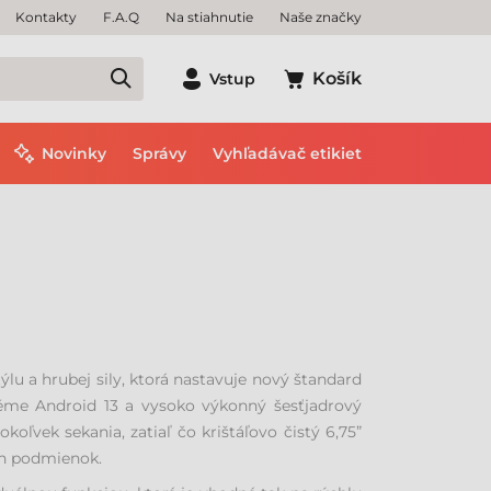
Kontakty
F.A.Q
Na stiahnutie
Naše značky
Košík
Vstup
Novinky
Správy
Vyhľadávač etikiet
u a hrubej sily, ktorá nastavuje nový štandard
éme Android 13 a vysoko výkonný šesťjadrový
ľvek sekania, zatiaľ čo krištáľovo čistý 6,75”
ých podmienok.