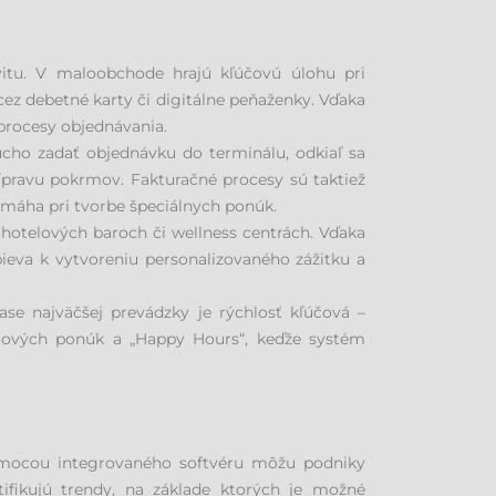
vitu. V maloobchode hrajú kľúčovú úlohu pri
z debetné karty či digitálne peňaženky. Vďaka
procesy objednávania.
cho zadať objednávku do terminálu, odkiaľ sa
ípravu pokrmov. Fakturačné procesy sú taktiež
omáha pri tvorbe špeciálnych ponúk.
 hotelových baroch či wellness centrách. Vďaka
pieva k vytvoreniu personalizovaného zážitku a
se najväčšej prevádzky je rýchlosť kľúčová –
kciových ponúk a „Happy Hours“, keďže systém
omocou integrovaného softvéru môžu podniky
tifikujú trendy, na základe ktorých je možné