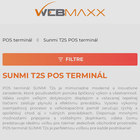
v
POS terminál
Sunmi T2S POS terminál
FILTRE
SUNMI T2S POS TERMINÁL
POS terminál SUNMI T2s je mimoriadne moderné a inovatívne
zariadenie, ktoré používateľom ponúka špičkový výkon a všestrannosť.
Vďaka svojim veľkým dotykovým displejom a vstavanej tepelnej
tlačiarni zaisťuje plynulú a efektívnu prevádzku. Vysoko výkonný
osemjadrový procesor a veľkokapacitná pamäť zaručujú rýchly a
spoľahlivý chod aj v rušných prevádzkach. Disponuje mnohými
možnosťami pripojenia a voliteľnými doplnkami, vďaka čomu
predstavuje ideálnu voľbu pre takmer akékoľvek obchodné prostredie.
POS terminál SUNMI T2s je perfektnou voľbou pre každé podnikanie!