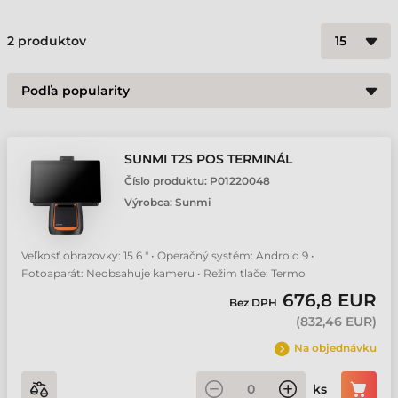
2
produktov
SUNMI T2S POS TERMINÁL
Číslo produktu:
P01220048
Výrobca:
Sunmi
Veľkosť obrazovky: 15.6 " • Operačný systém: Android 9 •
Fotoaparát: Neobsahuje kameru • Režim tlače: Termo
676,8 EUR
Bez DPH
(
832,46 EUR
)
Na objednávku
ks