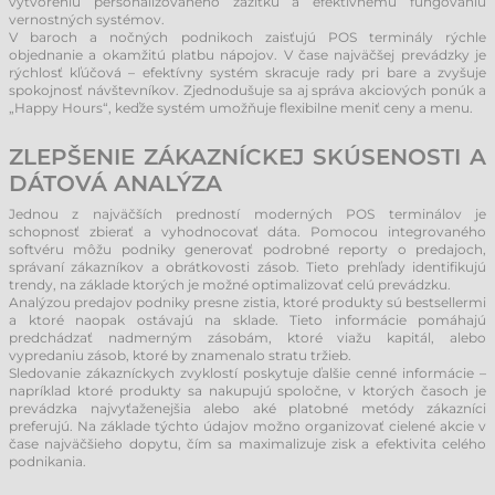
vytvoreniu personalizovaného zážitku a efektívnemu fungovaniu
vernostných systémov.
V baroch a nočných podnikoch zaisťujú POS terminály rýchle
objednanie a okamžitú platbu nápojov. V čase najväčšej prevádzky je
rýchlosť kľúčová – efektívny systém skracuje rady pri bare a zvyšuje
spokojnosť návštevníkov. Zjednodušuje sa aj správa akciových ponúk a
„Happy Hours“, keďže systém umožňuje flexibilne meniť ceny a menu.
ZLEPŠENIE ZÁKAZNÍCKEJ SKÚSENOSTI A
DÁTOVÁ ANALÝZA
Jednou z najväčších predností moderných POS terminálov je
schopnosť zbierať a vyhodnocovať dáta. Pomocou integrovaného
softvéru môžu podniky generovať podrobné reporty o predajoch,
správaní zákazníkov a obrátkovosti zásob. Tieto prehľady identifikujú
trendy, na základe ktorých je možné optimalizovať celú prevádzku.
Analýzou predajov podniky presne zistia, ktoré produkty sú bestsellermi
a ktoré naopak ostávajú na sklade. Tieto informácie pomáhajú
predchádzať nadmerným zásobám, ktoré viažu kapitál, alebo
vypredaniu zásob, ktoré by znamenalo stratu tržieb.
Sledovanie zákazníckych zvyklostí poskytuje ďalšie cenné informácie –
napríklad ktoré produkty sa nakupujú spoločne, v ktorých časoch je
prevádzka najvyťaženejšia alebo aké platobné metódy zákazníci
preferujú. Na základe týchto údajov možno organizovať cielené akcie v
čase najväčšieho dopytu, čím sa maximalizuje zisk a efektivita celého
podnikania.