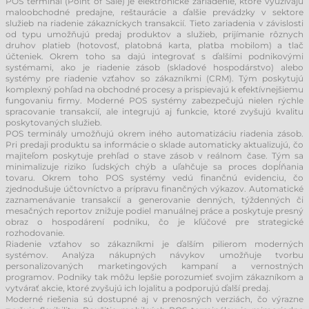
POS terminál (Point of Sale) je elektronické zariadenie, ktoré využívajú
maloobchodné predajne, reštaurácie a ďalšie prevádzky v sektore
služieb na riadenie zákazníckych transakcií. Tieto zariadenia v závislosti
od typu umožňujú predaj produktov a služieb, prijímanie rôznych
druhov platieb (hotovosť, platobná karta, platba mobilom) a tlač
účteniek. Okrem toho sa dajú integrovať s ďalšími podnikovými
systémami, ako je riadenie zásob (skladové hospodárstvo) alebo
systémy pre riadenie vzťahov so zákazníkmi (CRM). Tým poskytujú
komplexný pohľad na obchodné procesy a prispievajú k efektívnejšiemu
fungovaniu firmy. Moderné POS systémy zabezpečujú nielen rýchle
spracovanie transakcií, ale integrujú aj funkcie, ktoré zvyšujú kvalitu
poskytovaných služieb.
POS terminály umožňujú okrem iného automatizáciu riadenia zásob.
Pri predaji produktu sa informácie o sklade automaticky aktualizujú, čo
majiteľom poskytuje prehľad o stave zásob v reálnom čase. Tým sa
minimalizuje riziko ľudských chýb a uľahčuje sa proces dopĺňania
tovaru. Okrem toho POS systémy vedú finančnú evidenciu, čo
zjednodušuje účtovníctvo a prípravu finančných výkazov. Automatické
zaznamenávanie transakcií a generovanie denných, týždenných či
mesačných reportov znižuje podiel manuálnej práce a poskytuje presný
obraz o hospodárení podniku, čo je kľúčové pre strategické
rozhodovanie.
Riadenie vzťahov so zákazníkmi je ďalším pilierom moderných
systémov. Analýza nákupných návykov umožňuje tvorbu
personalizovaných marketingových kampaní a vernostných
programov. Podniky tak môžu lepšie porozumieť svojim zákazníkom a
vytvárať akcie, ktoré zvyšujú ich lojalitu a podporujú ďalší predaj.
Moderné riešenia sú dostupné aj v prenosných verziách, čo výrazne