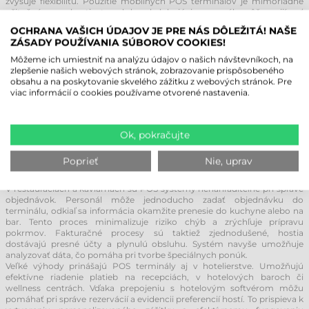
zvyšuje flexibilitu. Použitie mobilných POS terminálov je mimoriadne
užitočné v pohostinstve, kde obsluhujúci personál môže prijímať
objednávky a spracovávať platby priamo pri stole. To nielen zrýchľuje
OCHRANA VAŠICH ÚDAJOV JE PRE NÁS DÔLEŽITÁ! NAŠE
obsluhu, ale zvyšuje aj spokojnosť hostí, keďže skracuje čakaciu dobu a
ZÁSADY POUŽÍVANIA SÚBOROV COOKIES!
robí proces platby pohodlnejším.
Môžeme ich umiestniť na analýzu údajov o našich návštevníkoch, na
zlepšenie našich webových stránok, zobrazovanie prispôsobeného
ŠIROKÉ MOŽNOSTI VYUŽITIA POS
obsahu a na poskytovanie skvelého zážitku z webových stránok. Pre
TERMINÁLOV
viac informácií o cookies používame otvorené nastavenia.
POS terminály možno efektívne využívať v rôznych odvetviach, kde
výrazne zvyšujú prevádzkovú efektivitu. V maloobchode hrajú kľúčovú
úlohu pri každodennom vybavovaní nákupov. Pomáhajú rýchlo a
Ok, pokračujte
bezproblémovo spravovať transakcie a prijímať platby cez debetné
karty či digitálne peňaženky. Vďaka integrácii so skladovým systémom
Poprieť
Nie, uprav
môžu manažéri monitorovať stav tovaru v reálnom čase, čím
optimalizujú procesy objednávania.
V reštauráciách a kaviarňach sú POS systémy nenahraditeľné pri správe
objednávok. Personál môže jednoducho zadať objednávku do
terminálu, odkiaľ sa informácia okamžite prenesie do kuchyne alebo na
bar. Tento proces minimalizuje riziko chýb a zrýchľuje prípravu
pokrmov. Fakturačné procesy sú taktiež zjednodušené, hostia
dostávajú presné účty a plynulú obsluhu. Systém navyše umožňuje
analyzovať dáta, čo pomáha pri tvorbe špeciálnych ponúk.
Veľké výhody prinášajú POS terminály aj v hotelierstve. Umožňujú
efektívne riadenie platieb na recepciách, v hotelových baroch či
wellness centrách. Vďaka prepojeniu s hotelovým softvérom môžu
pomáhať pri správe rezervácií a evidencii preferencií hostí. To prispieva k