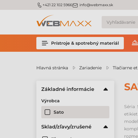
v
m_phone
m_email
+421 22 102 5966
info@webmaxx.sk
Prístroje & spotrebný materiál
Hlavná stránka
Zariadenie
Tlačiarne et
SA
Základné informácie
Výrobca
Séria 
Sato
etikie
model 
Sklad/zľavy/zrušené
kompl
rozme