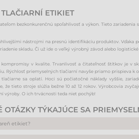
LAČIARNÍ ETIKIET
vateľom bezkonkurenčnú spoľahlivosť a výkon. Tieto zariadenia s
ahlivejšími nástrojmi na presnú identifikáciu produktov. Vďaka 
 riadenie skladu. Či už ide o veľký výrobný závod alebo logistick
 kompromisy v kvalite. Trvanlivosť a čitateľnosť štítkov je v s
. Rýchlosť priemyselných tlačiarní navyše priamo prispieva k o
 tlačiarne sa oplatí. Hoci sú počiatočné náklady vyššie, zariad
me, že tieto stroje slúžia bežne 10 až 12 rokov. Výrobcovia zv
í výroby. O ich trvácnosti teda niet pochýb!
 OTÁZKY TÝKAJÚCE SA PRIEMYSEL
areň etikiet?
iku. Medzi kľúčové aspekty patria: požadovaný denný objem tlače