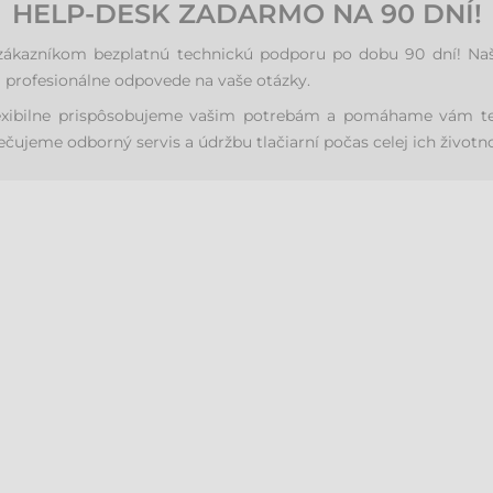
HELP-DESK ZADARMO NA 90 DNÍ!
kazníkom bezplatnú technickú podporu po dobu 90 dní! Naši š
a profesionálne odpovede na vaše otázky.
exibilne prispôsobujeme vašim potrebám a pomáhame vám tel
ujeme odborný servis a údržbu tlačiarní počas celej ich životno