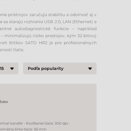
e prístrojov zaručujú stabilitu a odolnosť aj v
sa starajú rozhrania USB 2.0, LAN (Ethernet) a
entné autodiagnostické funkcie – napríklad
 – minimalizujú riziko prestojov, kým 32-bitový
iareň štítkov SATO HR2 je pre profesionálnych
nosti tlače.
Sato
mal transfer • Rozlíšenie tlače: 300 dpi •
ximálna šírka tlače: 56 mm