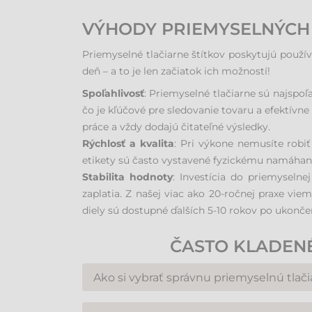
VÝHODY PRIEMYSELNÝCH T
Priemyselné tlačiarne štítkov poskytujú použí
deň – a to je len začiatok ich možností!
Spoľahlivosť
: Priemyselné tlačiarne sú najspoľ
čo je kľúčové pre sledovanie tovaru a efektívne
práce a vždy dodajú čitateľné výsledky.
Rýchlosť a kvalita
: Pri výkone nemusíte robiť
etikety sú často vystavené fyzickému namáhaniu
Stabilita hodnoty
: Investícia do priemyselnej
zaplatia. Z našej viac ako 20-ročnej praxe vie
diely sú dostupné ďalších 5-10 rokov po ukončen
ČASTO KLADENÉ
Ako si vybrať správnu priemyselnú tlači
Výber závisí od špecifických potrieb vášho podn