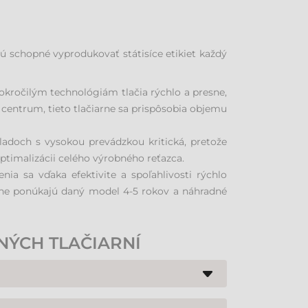
ú schopné vyprodukovať státisíce etikiet každý
pokročilým technológiám tlačia rýchlo a presne,
é centrum, tieto tlačiarne sa prispôsobia objemu
kladoch s vysokou prevádzkou kritická, pretože
ptimalizácii celého výrobného reťazca.
enia sa vďaka efektivite a spoľahlivosti rýchlo
yčajne ponúkajú daný model 4-5 rokov a náhradné
NÝCH TLAČIARNÍ
, šírka a materiál etikety, rozlíšenie (dpi) pre