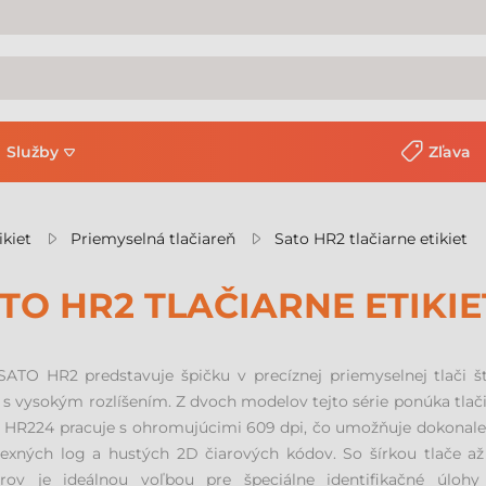
Služby
Zľava
ikiet
Priemyselná tlačiareň
Sato HR2 tlačiarne etikiet
TO HR2 TLAČIARNE ETIKIE
SATO HR2 predstavuje špičku v precíznej priemyselnej tlači 
t s vysokým rozlíšením. Z dvoch modelov tejto série ponúka tlači
HR224 pracuje s ohromujúcimi 609 dpi, čo umožňuje dokonale o
exných log a hustých 2D čiarových kódov. So šírkou tlače 
rov je ideálnou voľbou pre špeciálne identifikačné úlohy 