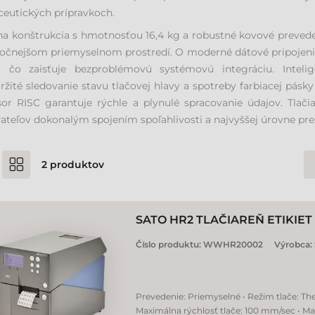
eutických prípravkoch.
a konštrukcia s hmotnosťou 16,4 kg a robustné kovové prevedeni
očnejšom priemyselnom prostredí. O moderné dátové pripojenie 
, čo zaisťuje bezproblémovú systémovú integráciu. Intelig
ržité sledovanie stavu tlačovej hlavy a spotreby farbiacej pásky
or RISC garantuje rýchle a plynulé spracovanie údajov. Tlač
ateľov dokonalým spojením spoľahlivosti a najvyššej úrovne pres
2
produktov
SATO HR2 TLAČIAREŇ ETIKIET
Číslo produktu:
WWHR20002
Výrobca:
Prevedenie: Priemyselné • Režim tlače: Ther
Maximálna rýchlosť tlače: 100 mm/sec • Ma