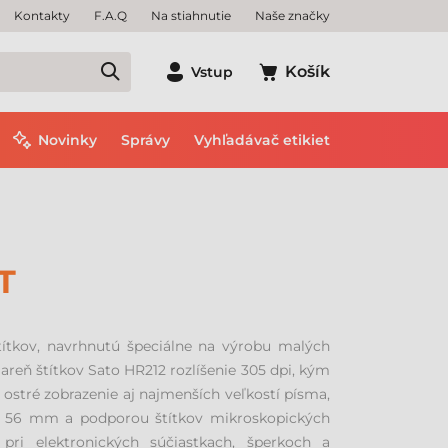
Kontakty
F.A.Q
Na stiahnutie
Naše značky
Košík
Vstup
Novinky
Správy
Vyhľadávač etikiet
T
štítkov, navrhnutú špeciálne na výrobu malých
areň štítkov Sato HR212 rozlíšenie 305 dpi, kým
stré zobrazenie aj najmenších veľkostí písma,
až 56 mm a podporou štítkov mikroskopických
pri elektronických súčiastkach, šperkoch a