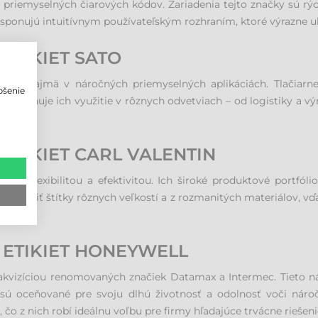
č priemyselných čiarových kódov. Zariadenia tejto značky sú rýc
isponujú intuitívnym používateľským rozhraním, ktoré výrazne u
ETIKIET SATO
ýkon najmä v náročných priemyselných aplikáciách. Tlačiarne
pšenie
 To umožňuje ich využitie v rôznych odvetviach – od logistiky a v
o
tlače.
ETIKIET CARL VALENTIN
okou flexibilitou a efektivitou. Ich široké produktové portfó
é tlačiť štítky rôznych veľkostí a z rozmanitých materiálov, v
 ETIKIET HONEYWELL
 akvizíciou renomovaných značiek Datamax a Intermec. Tieto 
ll sú oceňované pre svoju dlhú životnosť a odolnosť voči n
o z nich robí ideálnu voľbu pre firmy hľadajúce trvácne riešeni