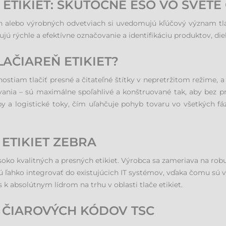
 ETIKIET: SKUTOČNÉ ESO VO SVET
h alebo výrobných odvetviach si uvedomujú kľúčový význam tlač
 rýchle a efektívne označovanie a identifikáciu produktov, diel
LAČIAREŇ ETIKIET?
stiam tlačiť presné a čitateľné štítky v nepretržitom režime, a t
ia – sú maximálne spoľahlivé a konštruované tak, aby bez pres
y a logistické toky, čím uľahčuje pohyb tovaru vo všetkých f
ETIKIET ZEBRA
soko kvalitných a presných etikiet. Výrobca sa zameriava na rob
ú ľahko integrovať do existujúcich IT systémov, vďaka čomu sú 
k absolútnym lídrom na trhu v oblasti tlače etikiet.
 ČIAROVÝCH KÓDOV TSC