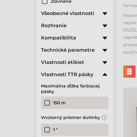
Zľavnené
farmac
Všeobecné vlastnosti
Masívn
najnár
Rozhranie
RS232
nepret
Kompatibilita
proces
Technické parametre
použív
Vlastnosti etikiet
Vlastnosti TTR pásky
Maximálna dĺžka farbiacej
pásky
150 m
Vnútorný priemer dutinky
1 "