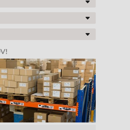
ej hlavy a valca (napr. pri každej výmene pásky
h modelov podporuje sieťovú tlač a štandardné
mi.
E, PP) štítkov, textilných stúh či prepravných a
V!