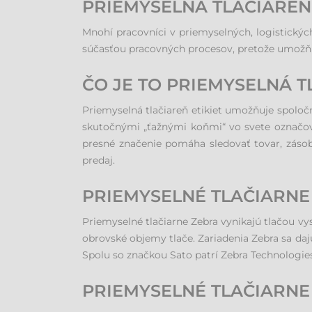
PRIEMYSELNÁ TLAČIAREŇ
Mnohí pracovníci v priemyselných, logistickýc
súčasťou pracovných procesov, pretože umožňujú
ČO JE TO PRIEMYSELNÁ T
Priemyselná tlačiareň etikiet umožňuje spoločno
skutočnými „ťažnými koňmi“ vo svete označovan
presné značenie pomáha sledovať tovar, zásob
predaj.
PRIEMYSELNÉ TLAČIARNE 
Priemyselné tlačiarne Zebra vynikajú tlačou vy
obrovské objemy tlače. Zariadenia Zebra sa daj
Spolu so značkou Sato patrí Zebra Technologies 
PRIEMYSELNÉ TLAČIARNE