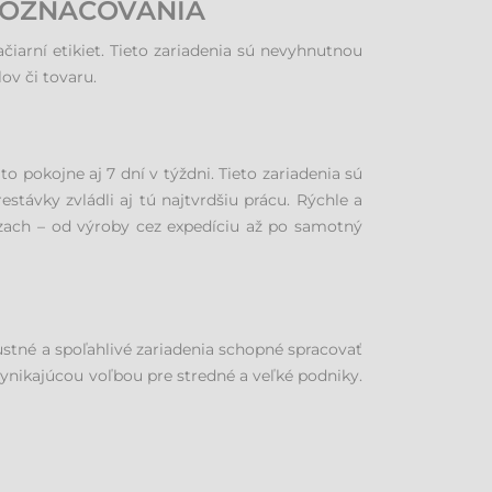
E OZNAČOVANIA
iarní etikiet. Tieto zariadenia sú nevyhnutnou
ov či tovaru.
o pokojne aj 7 dní v týždni. Tieto zariadenia sú
távky zvládli aj tú najtvrdšiu prácu. Rýchle a
ázach – od výroby cez expedíciu až po samotný
ustné a spoľahlivé zariadenia schopné spracovať
vynikajúcou voľbou pre stredné a veľké podniky.