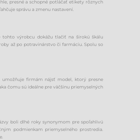
hle, presné a schopné potláčať etikety rôznych
ľahčuje správu a zmenu nastavení.
 tohto výrobcu dokážu tlačiť na širokú škálu
ýroby až po potravinárstvo či farmáciu. Spolu so
lio umožňuje firmám nájsť model, ktorý presne
ďaka čomu sú ideálne pre väčšinu priemyselných
názvy boli dlhé roky synonymom pre spoľahlivú
áročným podmienkam priemyselného prostredia.
e.