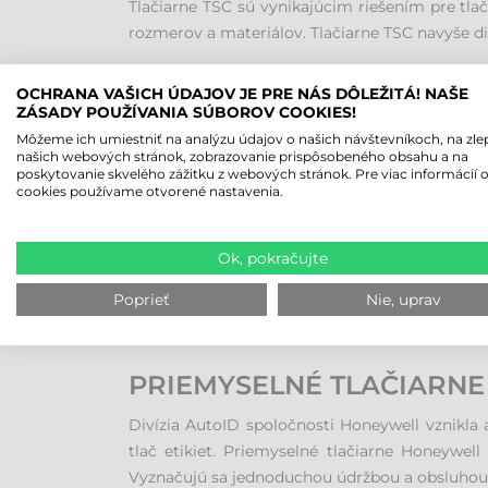
Tlačiarne TSC sú vynikajúcim riešením pre tla
rozmerov a materiálov. Tlačiarne TSC navyše d
PRIEMYSELNÉ TLAČIARNE 
OCHRANA VAŠICH ÚDAJOV JE PRE NÁS DÔLEŽITÁ! NAŠE
ZÁSADY POUŽÍVANIA SÚBOROV COOKIES!
Zariadenia značky Sato poskytujú špičkový v
Môžeme ich umiestniť na analýzu údajov o našich návštevníkoch, na zle
materiálov vrátane papiera, plastov a textílií.
našich webových stránok, zobrazovanie prispôsobeného obsahu a na
poskytovanie skvelého zážitku z webových stránok. Pre viac informácií 
Zebrou tvoria špičku v segmente priemyselnej 
cookies používame otvorené nastavenia.
PRIEMYSELNÉ TLAČIARNE 
Ok, pokračujte
Zariadenia Carl Valentin sú známe svojou vys
Poprieť
Nie, uprav
zodpovedá ich špecifickým potrebám. Sú schopn
odvetví.
PRIEMYSELNÉ TLAČIARNE
Divízia AutoID spoločnosti Honeywell vznikla
tlač etikiet. Priemyselné tlačiarne Honeywe
Vyznačujú sa jednoduchou údržbou a obsluhou, č