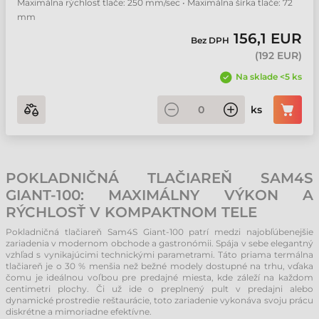
Maximálna rýchlosť tlače: 250 mm/sec • Maximálna šírka tlače: 72
mm
156,1 EUR
Bez DPH
(
192 EUR
)
Na sklade <5 ks
ks
POKLADNIČNÁ TLAČIAREŇ SAM4S
GIANT-100: MAXIMÁLNY VÝKON A
RÝCHLOSŤ V KOMPAKTNOM TELE
Pokladničná tlačiareň Sam4S Giant-100 patrí medzi najobľúbenejšie
zariadenia v modernom obchode a gastronómii. Spája v sebe elegantný
vzhľad s vynikajúcimi technickými parametrami. Táto priama termálna
tlačiareň je o 30 % menšia než bežné modely dostupné na trhu, vďaka
čomu je ideálnou voľbou pre predajné miesta, kde záleží na každom
centimetri plochy. Či už ide o preplnený pult v predajni alebo
dynamické prostredie reštaurácie, toto zariadenie vykonáva svoju prácu
diskrétne a mimoriadne efektívne.