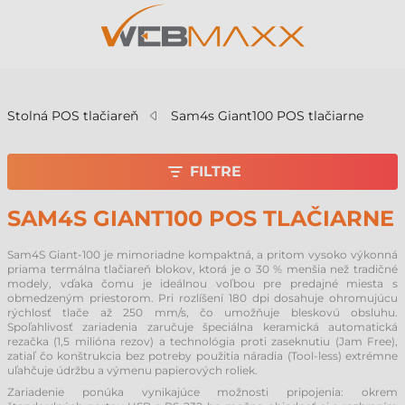
v
Stolná POS tlačiareň
Sam4s Giant100 POS tlačiarne
FILTRE
SAM4S GIANT100 POS TLAČIARNE
Sam4S Giant-100 je mimoriadne kompaktná, a pritom vysoko výkonná
priama termálna tlačiareň blokov, ktorá je o 30 % menšia než tradičné
modely, vďaka čomu je ideálnou voľbou pre predajné miesta s
obmedzeným priestorom. Pri rozlíšení 180 dpi dosahuje ohromujúcu
rýchlosť tlače až 250 mm/s, čo umožňuje bleskovú obsluhu.
Spoľahlivosť zariadenia zaručuje špeciálna keramická automatická
rezačka (1,5 milióna rezov) a technológia proti zaseknutiu (Jam Free),
zatiaľ čo konštrukcia bez potreby použitia náradia (Tool-less) extrémne
uľahčuje údržbu a výmenu papierových roliek.
Zariadenie ponúka vynikajúce možnosti pripojenia: okrem