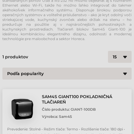
štandardných portov USB a RS-232 ho možno objednať aj s rozhraním
Ethernet alebo Wi-Fi, takže ho možno ľahko integrovať do takmer
akéhokoľvek informačného systému. Disponuje širokou podporou
operačných systémov a voliteľné príslušenstvo – ako je kryt odolný voči
striekajúcej vode, kuchynský zvonček alebo držiak na stenu – ho
predurčuje na použitie aj v najnáročnejších pohostinských a
kuchynských prostrediach. Tlačiareň blokov Sam4S Giant-100 je
ideálnou kombináciou elegantného dizajnu, odolnosti a modernej
technológie pre maloobchod a sektor Horeca.
1
produktov
SAM4S GIANT100 POKLADNIČNÁ
TLAČIAREŇ
Číslo produktu:
GIANT-100DB
Výrobca:
Sam4S
Prevedenie: Stolné • Režim tlače: Termo • Rozlíšenie tlače: 180 dpi •