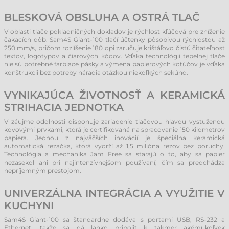
BLESKOVÁ OBSLUHA A OSTRÁ TLAČ
V oblasti tlače pokladničných dokladov je rýchlosť kľúčová pre zníženie
čakacích dôb. Sam4S Giant-100 tlačí účtenky pôsobivou rýchlosťou až
250 mm/s, pričom rozlíšenie 180 dpi zaručuje krištáľovo čistú čitateľnosť
textov, logotypov a čiarových kódov. Vďaka technológii tepelnej tlače
nie sú potrebné farbiace pásky a výmena papierových kotúčov je vďaka
konštrukcii bez potreby náradia otázkou niekoľkých sekúnd.
VYNIKAJÚCA ŽIVOTNOSŤ A KERAMICKÁ
STRIHACIA JEDNOTKA
V záujme odolnosti disponuje zariadenie tlačovou hlavou vystuženou
kovovými prvkami, ktorá je certifikovaná na spracovanie 150 kilometrov
papiera. Jednou z najväčších inovácií je špeciálna keramická
automatická rezačka, ktorá vydrží až 1,5 milióna rezov bez poruchy.
Technológia a mechanika Jam Free sa starajú o to, aby sa papier
nezasekol ani pri najintenzívnejšom používaní, čím sa predchádza
nepríjemným prestojom.
UNIVERZÁLNA INTEGRÁCIA A VYUŽITIE V
KUCHYNI
Sam4S Giant-100 sa štandardne dodáva s portami USB, RS-232 a
Ethernet, takže sa dá ľahko pripojiť k takmer akémukoľvek