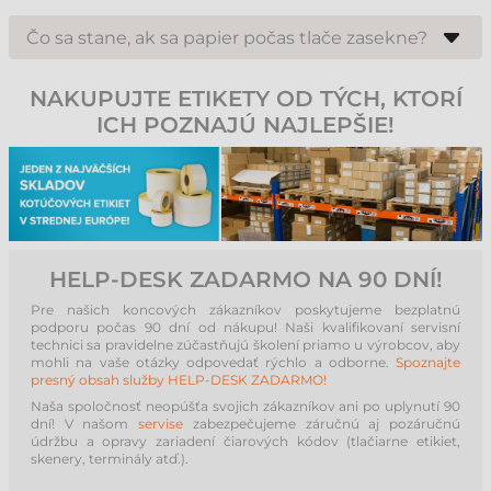
Zariadenie primárne funguje so štandardnými 80 mm kotúčmi
termopapiera, ale pomocou priloženého vodiča papiera sa dá ľahko
Čo sa stane, ak sa papier počas tlače zasekne?
upraviť na šírku 58 mm, čím sa flexibilne prispôsobí vašim potrebám a
rozpočtu.
Sam4S Giant-100 využíva technológiu Jam Free, ktorá minimalizuje
riziko zaseknutia papiera. Ak by predsa len došlo k problému,
NAKUPUJTE ETIKETY OD TÝCH, KTORÍ
konštrukcia bez potreby náradia umožňuje otvoriť kryt a chybu
odstrániť v priebehu niekoľkých sekúnd.
ICH POZNAJÚ NAJLEPŠIE!
HELP-DESK ZADARMO NA 90 DNÍ!
Pre našich koncových zákazníkov poskytujeme bezplatnú
podporu počas 90 dní od nákupu! Naši kvalifikovaní servisní
technici sa pravidelne zúčastňujú školení priamo u výrobcov, aby
mohli na vaše otázky odpovedať rýchlo a odborne.
Spoznajte
presný obsah služby HELP-DESK ZADARMO!
Naša spoločnosť neopúšťa svojich zákazníkov ani po uplynutí 90
dní! V našom
servise
zabezpečujeme záručnú aj pozáručnú
údržbu a opravy zariadení čiarových kódov (tlačiarne etikiet,
skenery, terminály atď.).