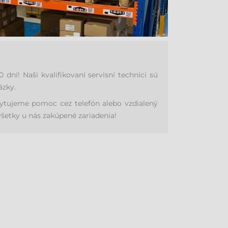
! Naši kvalifikovaní servisní technici sú
ázky.
ytujeme pomoc cez telefón alebo vzdialený
šetky u nás zakúpené zariadenia!