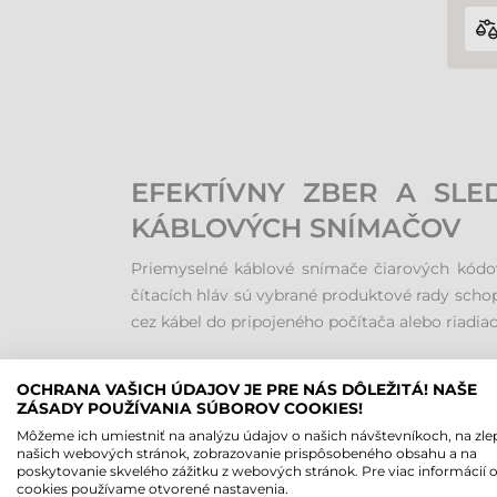
EFEKTÍVNY ZBER A SLE
KÁBLOVÝCH SNÍMAČOV
Priemyselné káblové snímače čiarových kódov
čítacích hláv sú vybrané produktové rady sch
cez kábel do pripojeného počítača alebo riadiac
ŠPIČKOVÁ TECHNOLÓG
OCHRANA VAŠICH ÚDAJOV JE PRE NÁS DÔLEŽITÁ! NAŠE
PODMIENKAM
ZÁSADY POUŽÍVANIA SÚBOROV COOKIES!
Môžeme ich umiestniť na analýzu údajov o našich návštevníkoch, na zle
našich webových stránok, zobrazovanie prispôsobeného obsahu a na
Tieto zariadenia sú dokonale prispôsobené 
poskytovanie skvelého zážitku z webových stránok. Pre viac informácií 
faktorom, ktoré sa v priemysle bežne vyskytu
cookies používame otvorené nastavenia.