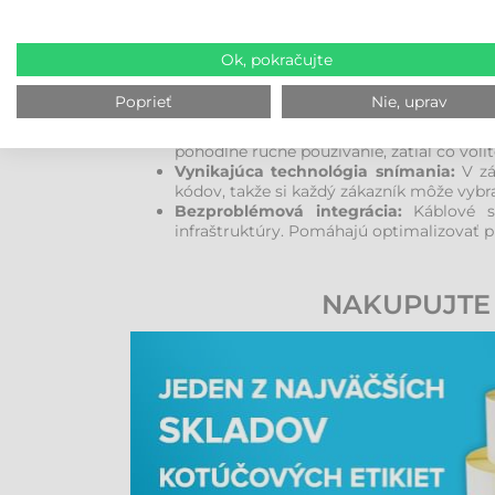
pádoch na tvrdý povrch. Káblové priemyselné 
maloobchodných prevádzkach.
Ok, pokračujte
PREČO SI VYBRAŤ PRIEM
Poprieť
Nie, uprav
Jednoduchosť a spoľahlivosť:
Priemysel
pohodlné ručné používanie, zatiaľ čo volit
Vynikajúca technológia snímania:
V zá
kódov, takže si každý zákazník môže vybr
Bezproblémová integrácia:
Káblové sn
infraštruktúry. Pomáhajú optimalizovať 
NAKUPUJTE 