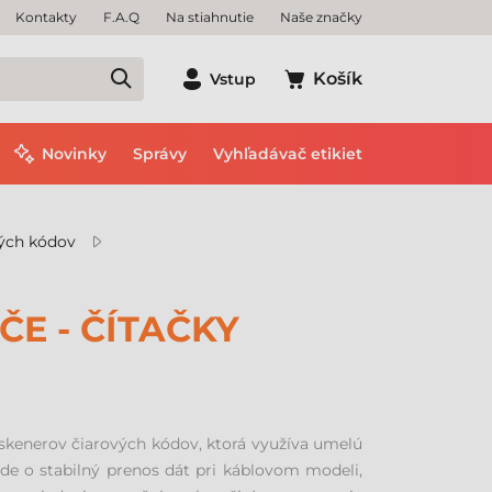
Kontakty
F.A.Q
Na stiahnutie
Naše značky
Košík
Vstup
Novinky
Správy
Vyhľadávač etikiet
vých kódov
E - ČÍTAČKY
skenerov čiarových kódov, ktorá využíva umelú
 ide o stabilný prenos dát pri káblovom modeli,