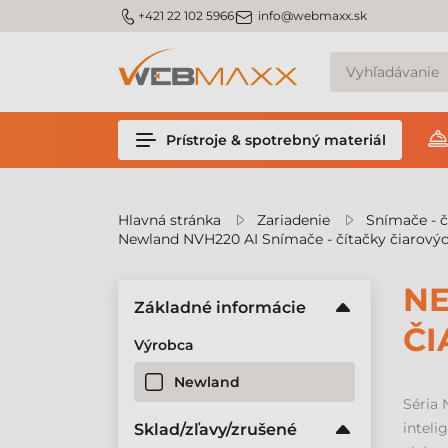
v
m_phone
m_email
+421 22 102 5966
info@webmaxx.sk
Prístroje & spotrebný materiál
Hlavná stránka
Zariadenie
Snímače - č
Newland NVH220 AI Snímače - čítačky čiarový
NE
Základné informácie
ČI
Výrobca
Newland
Séria 
inteli
Sklad/zľavy/zrušené