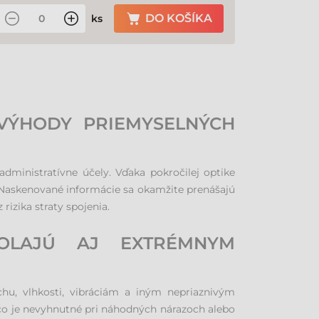
DO KOŠÍKA
ks
 VÝHODY PRIEMYSELNÝCH
ministratívne účely. Vďaka pokročilej optike
 Naskenované informácie sa okamžite prenášajú
rizika straty spojenia.
DOLAJÚ AJ EXTRÉMNYM
hu, vlhkosti, vibráciám a iným nepriaznivým
čo je nevyhnutné pri náhodných nárazoch alebo