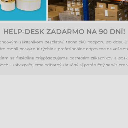
HELP-DESK ZADARMO NA 90 DNÍ!
ovým zákazníkom bezplatnú technickú podporu po dobu 90 dní
vám mohli poskytnúť rýchle a profesionálne odpovede na vaše ot
iam sa flexibilne prispôsobujeme potrebám zákazníkov a posk
ňoch – zabezpečujeme odborný záručný aj pozáručný servis pre v