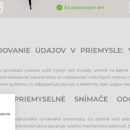
3-5 pracovných dní
DOVANIE ÚDAJOV V PRIEMYSLE:
 ponúkajú výrazne vyšší výkon než modely určené na bežné ad
opné dekódovať čiarové kódy zo vzdialenosti niekoľkých metrov.
eho systému, čo zabezpečuje plynulý a efektívny zber údajov bez 
IA: PRIEMYSELNÉ SNÍMAČE O
pšenie
výzvam náročného výrobného prostredia. Sú odolné voči prac
o
jú. Robustná konštrukcia zaručuje vysokú mechanickú odolnosť, 