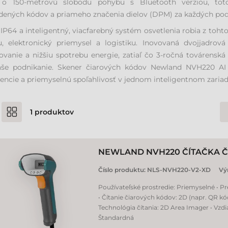
 o 150-metrovú slobodu pohybu s Bluetooth verziou, toto
dených kódov a priameho značenia dielov (DPM) za každých po
 IP64 a inteligentný, viacfarebný systém osvetlenia robia z toht
u, elektronický priemysel a logistiku. Inovovaná dvojjadrová
vanie a nižšiu spotrebu energie, zatiaľ čo 3-ročná továrens
aše podnikanie. Skener čiarových kódov Newland NVH220 AI 
gencie a priemyselnú spoľahlivosť v jednom inteligentnom zariad
1
produktov
NEWLAND NVH220 ČÍTAČKA 
Číslo produktu:
NLS-NVH220-V2-XD
Vý
Používateľské prostredie: Priemyselné • P
• Čítanie čiarových kódov: 2D (napr. QR kó
Technológia čítania: 2D Area Imager • Vzdia
Štandardná