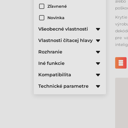
alebo
Zľavnené
poško
Krytie
Novinka
výrob
Všeobecné vlastnosti
dekódo
pre v
Vlastnosti čítacej hlavy
inteli
Rozhranie
Iné funkcie
Kompatibilita
Technické parametre