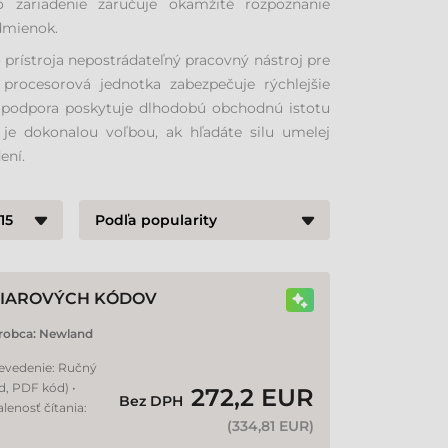
 zariadenie zaručuje okamžité rozpoznanie
dmienok.
o prístroja nepostrádateľný pracovný nástroj pre
 procesorová jednotka zabezpečuje rýchlejšie
ká podpora poskytuje dlhodobú obchodnú istotu
je dokonalou voľbou, ak hľadáte silu umelej
ení.
ČIAROVÝCH KÓDOV
robca:
Newland
revedenie: Ručný
d, PDF kód) •
272,2 EUR
Bez DPH
lenosť čítania:
(
334,81 EUR
)