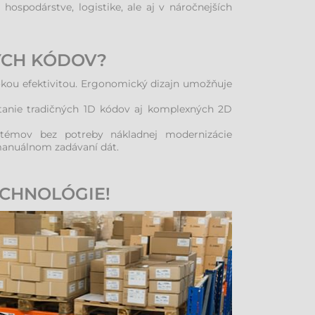
ospodárstve, logistike, ale aj v náročnejších
ÝCH KÓDOV?
kou efektivitou. Ergonomický dizajn umožňuje
ítanie tradičných 1D kódov aj komplexných 2D
stémov bez potreby nákladnej modernizácie
 manuálnom zadávaní dát.
ECHNOLÓGIE!