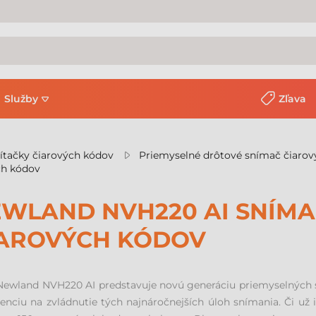
Služby
Zľava
ítačky čiarových kódov
Priemyselné drôtové snímač čiaro
ch kódov
WLAND NVH220 AI SNÍMAČ
AROVÝCH KÓDOV
Newland NVH220 AI predstavuje novú generáciu priemyselných 
genciu na zvládnutie tých najnáročnejších úloh snímania. Či už