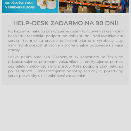
HELP-DESK ZADARMO NA 90 DNÍ!
Ku každému nákupu poskytujeme našim koncovým zákazníkom
bezplatnú technickú podporu po dobu 90 dní! Naši kvalifikovaní
servisní technici sú pravidelne školení priamo u výrobcov, aby
vám mohli poskytnúť rýchle a profesionálne odpovede na vaše
otázky.
Vďaka našim viac ako 20-ročným skúsenostiam sa flexibilne
prispôsobujeme potrebám zákazníkov a poskytujeme pomoc
cez telefón alebo vzdialený prístup. Naša podpora však nekončí
po 90 dňoch – zabezpečujeme odborný záručný aj pozáručný
servis pre všetky u nás zakúpené zariadenia!