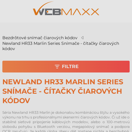
v
Bezdrôtové snímač čiarových kódov
Newland HR33 Marlin Series Snímače - čítačky čiarových
kódov
FILTRE
NEWLAND HR33 MARLIN SERIES
SNÍMAČE - ČÍTAČKY ČIAROVÝCH
KÓDOV
Séria Newland HR33 Marlin je dokonalou kombináciou štýlu a vysokého
výkonu na trhu s profesionálnymi skenermi čiarových kódov. Či už ide o
stabilné sieťové pripojenie káblových modelov, alebo o 100-metrovú
slobodu pohybu s Bluetooth verziou, megapixlový snímač a podpora
OCR zaručujú, že každá úloha zberu dát zostane rýchla a bezchybná.