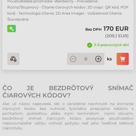
Používateľské prostredie: Všeobecný • Prevedenie:
Ručný/Stojanový • Čítanie čiarových kódov: 2D (napr. QR kód, PDF
kód) • Technológia čítania: 2D Area Imager • Vzdialenosť čítania:
Štandardná
170 EUR
Bez DPH
(
209,1 EUR
)
3-5 pracovných dní
ks
ČO JE BEZDRÔTOVÝ SNÍMAČ
ČIAROVÝCH KÓDOV?
Ako už názov napovedá, ide o zariadenie navrhnuté na snímanie
čiarových kódov bez nutnosti fyzického prepojenia káblom s
počítačom, pokladňou alebo iným terminálom. Inými slovami,
bezdrôtový snímač čiarových kódov poskytuje používateľovi
neporovnateľne väčšiu voľnosť pohybu než jeho tradičné káblové
náprotivky.