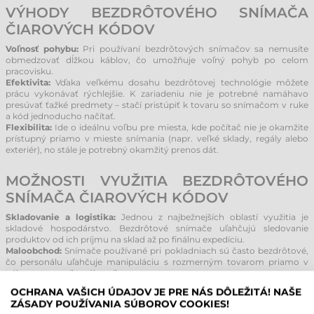
VÝHODY BEZDRÔTOVÉHO SNÍMAČA
ČIAROVÝCH KÓDOV
Voľnosť pohybu:
Pri používaní bezdrôtových snímačov sa nemusíte
obmedzovať dĺžkou káblov, čo umožňuje voľný pohyb po celom
pracovisku.
Efektivita:
Vďaka veľkému dosahu bezdrôtovej technológie môžete
prácu vykonávať rýchlejšie. K zariadeniu nie je potrebné namáhavo
presúvať ťažké predmety – stačí pristúpiť k tovaru so snímačom v ruke
a kód jednoducho načítať.
Flexibilita:
Ide o ideálnu voľbu pre miesta, kde počítač nie je okamžite
prístupný priamo v mieste snímania (napr. veľké sklady, regály alebo
exteriér), no stále je potrebný okamžitý prenos dát.
MOŽNOSTI VYUŽITIA BEZDRÔTOVÉHO
SNÍMAČA ČIAROVÝCH KÓDOV
Skladovanie a logistika:
Jednou z najbežnejších oblastí využitia je
skladové hospodárstvo. Bezdrôtové snímače uľahčujú sledovanie
produktov od ich príjmu na sklad až po finálnu expedíciu.
Maloobchod:
Snímače používané pri pokladniach sú často bezdrôtové,
čo personálu uľahčuje manipuláciu s rozmerným tovarom priamo v
nákupnom vozíku zákazníka.
OCHRANA VAŠICH ÚDAJOV JE PRE NÁS DÔLEŽITÁ! NAŠE
NAJZNÁMEJŠÍ VÝROBCOVIA
ZÁSADY POUŽÍVANIA SÚBOROV COOKIES!