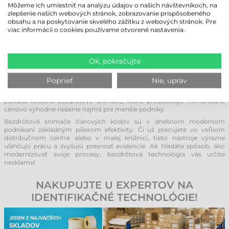
BEZDRÔTOVÝCH SNÍMAČOV
Môžeme ich umiestniť na analýzu údajov o našich návštevníkoch, na
zlepšenie našich webových stránok, zobrazovanie prispôsobeného
Zebra:
Bezdrôtové snímače Zebra patria k najpopulárnejším a
obsahu a na poskytovanie skvelého zážitku z webových stránok. Pre
najspoľahlivejším na trhu. Sú ideálnou voľbou, ak hľadáte odolnú
viac informácií o cookies používame otvorené nastavenia.
čítačku s mimoriadne dlhou životnosťou.
Datalogic:
Tento taliansky výrobca je známy precíznym spracovaním a
inovatívnou optikou. Ich bezdrôtové modely excelujú v
najrozmanitejších prevádzkových podmienkach.
Ok, pokračujte
Honeywell:
Snímače Honeywell sú skvelé pre aplikácie, kde je kľúčová
rýchlosť a presnosť dekódovania. Používatelia ich obľubujú najmä pre
Poprieť
Nie, uprav
intuitívne ovládanie a špičkovú ergonómiu.
Tezeko:
Hoci je táto značka na trhu identifikácie menej dominantná,
ponúka kvalitné bezdrôtové snímače, ktoré predstavujú mimoriadne
cenovo výhodné riešenie najmä pre menšie podniky.
Bezdrôtové snímače čiarových kódov sú v dnešnom modernom
podnikaní základným pilierom efektivity. Či už pracujete vo veľkom
distribučnom centre alebo v malej knižnici, tieto nástroje výrazne
uľahčujú prácu a zvyšujú presnosť evidencie. Ak hľadáte spôsob, ako
modernizovať svoje procesy, bezdrôtová technológia vás určite
nesklame!
NAKUPUJTE U EXPERTOV NA
IDENTIFIKAČNÉ TECHNOLÓGIE!