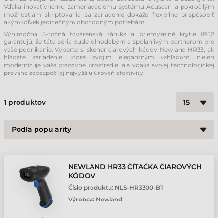
Vďaka inovatívnemu zameriavaciemu systému Acuscan a pokročilým
možnostiam skriptovania sa zariadenie dokáže flexibilne prispôsobiť
akýmkoľvek jedinečným obchodným potrebám.
Výnimočná 5-ročná továrenská záruka a priemyselné krytie IP52
garantujú, že táto séria bude dlhodobým a spoľahlivým partnerom pre
vaše podnikanie. Vyberte si skener čiarových kódov Newland HR33, ak
hľadáte zariadenie, ktoré svojím elegantným vzhľadom nielen
modernizuje vaše pracovné prostredie, ale vďaka svojej technologickej
prevahe zabezpečí aj najvyššiu úroveň efektivity.
1
produktov
NEWLAND HR33 ČÍTAČKA ČIAROVÝCH
KÓDOV
Číslo produktu:
NLS-HR3300-BT
Výrobca:
Newland