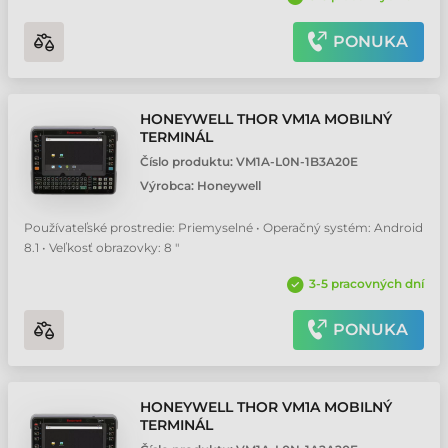
PONUKA
HONEYWELL THOR VM1A MOBILNÝ
TERMINÁL
Číslo produktu:
VM1A-L0N-1B3A20E
Výrobca:
Honeywell
Používateľské prostredie: Priemyselné • Operačný systém: Android
8.1 • Veľkosť obrazovky: 8 "
3-5 pracovných dní
PONUKA
HONEYWELL THOR VM1A MOBILNÝ
TERMINÁL