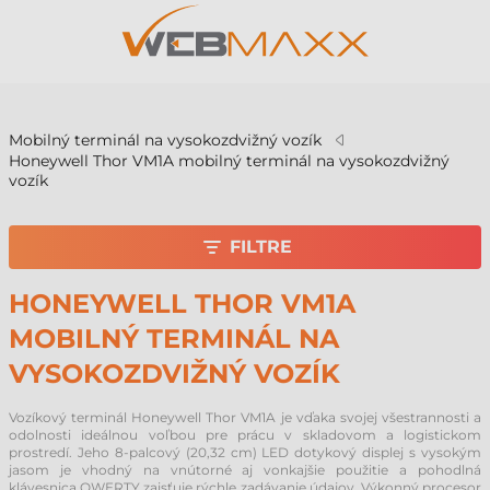
v
Mobilný terminál na vysokozdvižný vozík
Honeywell Thor VM1A mobilný terminál na vysokozdvižný
vozík
FILTRE
HONEYWELL THOR VM1A
MOBILNÝ TERMINÁL NA
VYSOKOZDVIŽNÝ VOZÍK
Vozíkový terminál Honeywell Thor VM1A je vďaka svojej všestrannosti a
odolnosti ideálnou voľbou pre prácu v skladovom a logistickom
prostredí. Jeho 8-palcový (20,32 cm) LED dotykový displej s vysokým
jasom je vhodný na vnútorné aj vonkajšie použitie a pohodlná
klávesnica QWERTY zaisťuje rýchle zadávanie údajov. Výkonný procesor