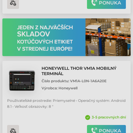
PONUKA
HONEYWELL THOR VM1A MOBILNÝ
TERMINÁL
Číslo produktu:
VM1A-L0N-1A6A20E
Výrobca:
Honeywell
Používateľské prostredie: Priemyselné • Operačný systém: Android
8.1 • Veľkosť obrazovky: 8 "
3-5 pracovných dní
PONUKA