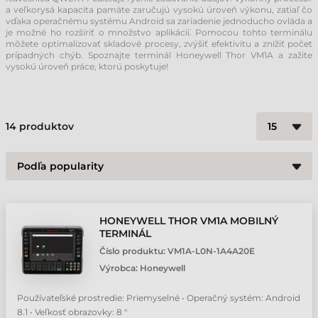
a veľkorysá kapacita pamäte zaručujú vysokú úroveň výkonu, zatiaľ čo
vďaka operačnému systému Android sa zariadenie jednoducho ovláda a
je možné ho rozšíriť o množstvo aplikácií. Pomocou tohto terminálu
môžete optimalizovať skladové procesy, zvýšiť efektivitu a znížiť počet
prípadných chýb. Spoznajte terminál Honeywell Thor VM1A a zažite
vysokú úroveň práce, ktorú poskytuje!
14
produktov
HONEYWELL THOR VM1A MOBILNÝ
TERMINÁL
Číslo produktu:
VM1A-L0N-1A4A20E
Výrobca:
Honeywell
Používateľské prostredie: Priemyselné • Operačný systém: Android
8.1 • Veľkosť obrazovky: 8 "