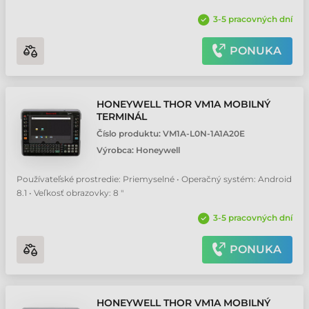
3-5 pracovných dní
PONUKA
HONEYWELL THOR VM1A MOBILNÝ
TERMINÁL
Číslo produktu:
VM1A-L0N-1A1A20E
Výrobca:
Honeywell
Používateľské prostredie: Priemyselné • Operačný systém: Android
8.1 • Veľkosť obrazovky: 8 "
3-5 pracovných dní
PONUKA
HONEYWELL THOR VM1A MOBILNÝ