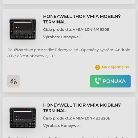
HONEYWELL THOR VM1A MOBILNÝ
TERMINÁL
Číslo produktu:
VM1A-L0N-1A1B20E
Výrobca:
Honeywell
Používateľské prostredie: Priemyselné • Operačný systém: Android
8.1 • Veľkosť obrazovky: 8 "
Na objednávku
PONUKA
HONEYWELL THOR VM1A MOBILNÝ
TERMINÁL
Číslo produktu:
VM1A-L0N-1B3B20E
Výrobca:
Honeywell