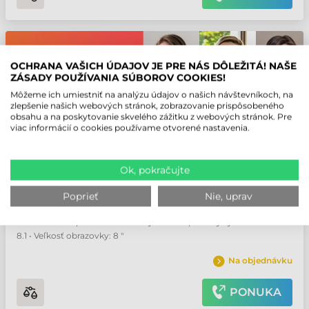
OCHRANA VAŠICH ÚDAJOV JE PRE NÁS DÔLEŽITÁ! NAŠE
ZÁSADY POUŽÍVANIA SÚBOROV COOKIES!
Môžeme ich umiestniť na analýzu údajov o našich návštevníkoch, na
zlepšenie našich webových stránok, zobrazovanie prispôsobeného
obsahu a na poskytovanie skvelého zážitku z webových stránok. Pre
viac informácií o cookies používame otvorené nastavenia.
HONEYWELL THOR VM1A MOBILNÝ
TERMINÁL
Ok, pokračujte
Číslo produktu:
VM1A-L0N-1A4B20E
Výrobca:
Honeywell
Poprieť
Nie, uprav
Používateľské prostredie: Priemyselné • Operačný systém: Android
8.1 • Veľkosť obrazovky: 8 "
Na objednávku
PONUKA