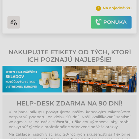
Na objednávku
PONUKA
NAKUPUJTE ETIKETY OD TÝCH, KTORÍ
ICH POZNAJÚ NAJLEPŠIE!
HELP-DESK ZDARMA NA 90 DNÍ!
V prípade nákupu poskytujeme našim koncovým zákazníkom
bezplatnú podporu na dobu 90 dní! Naši kvalifikovaní servisní
kolegovia sa neustále zúčastňujú školení výrobcov, aby mohli
poskytnúť rýchle a profesionálne odpovede na Vaše otázky.
Na základe našich viac ako 20-ročných skúseností sa flexibilne