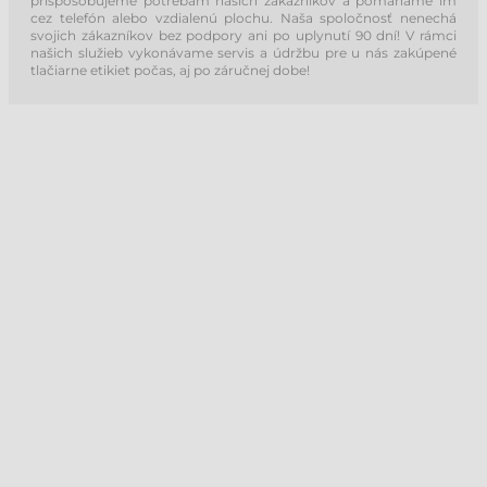
prispôsobujeme potrebám našich zákazníkov a pomáhame im
cez telefón alebo vzdialenú plochu. Naša spoločnosť nenechá
svojich zákazníkov bez podpory ani po uplynutí 90 dní! V rámci
našich služieb vykonávame servis a údržbu pre u nás zakúpené
tlačiarne etikiet počas, aj po záručnej dobe!