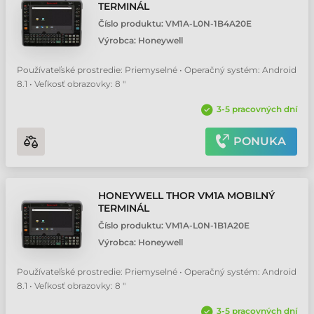
TERMINÁL
Číslo produktu:
VM1A-L0N-1B4A20E
Výrobca:
Honeywell
Používateľské prostredie: Priemyselné • Operačný systém: Android
8.1 • Veľkosť obrazovky: 8 "
3-5 pracovných dní
PONUKA
HONEYWELL THOR VM1A MOBILNÝ
TERMINÁL
Číslo produktu:
VM1A-L0N-1B1A20E
Výrobca:
Honeywell
Používateľské prostredie: Priemyselné • Operačný systém: Android
8.1 • Veľkosť obrazovky: 8 "
3-5 pracovných dní