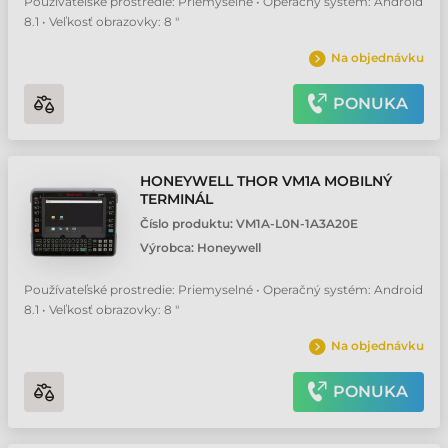
Používateľské prostredie: Priemyselné • Operačný systém: Android
8.1 • Veľkosť obrazovky: 8 "
Na objednávku
PONUKA
HONEYWELL THOR VM1A MOBILNÝ
TERMINÁL
Číslo produktu:
VM1A-L0N-1A3A20E
Výrobca:
Honeywell
Používateľské prostredie: Priemyselné • Operačný systém: Android
8.1 • Veľkosť obrazovky: 8 "
Na objednávku
PONUKA