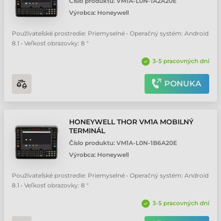
Číslo produktu:
VM1A-L0N-1A2A20E
Výrobca:
Honeywell
Používateľské prostredie: Priemyselné • Operačný systém: Android
8.1 • Veľkosť obrazovky: 8 "
3-5 pracovných dní
PONUKA
HONEYWELL THOR VM1A MOBILNÝ
TERMINÁL
Číslo produktu:
VM1A-L0N-1B6A20E
Výrobca:
Honeywell
Používateľské prostredie: Priemyselné • Operačný systém: Android
8.1 • Veľkosť obrazovky: 8 "
3-5 pracovných dní