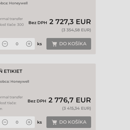
obca:
Honeywell
ermal transfer
2 727,3 EUR
Bez DPH
losť tlače: 300
(
3 354,58 EUR
)
DO KOŠÍKA
ks
 ETIKIET
robca:
Honeywell
ermal transfer
2 776,7 EUR
Bez DPH
losť tlače:
(
3 415,34 EUR
)
mm
DO KOŠÍKA
ks