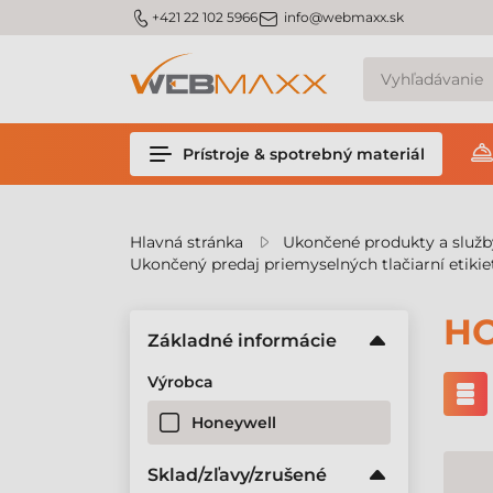
v
m_phone
m_email
+421 22 102 5966
info@webmaxx.sk
Prístroje & spotrebný materiál
Hlavná stránka
Ukončené produkty a služb
Ukončený predaj priemyselných tlačiarní etikie
HO
Základné informácie
Výrobca
Honeywell
Sklad/zľavy/zrušené