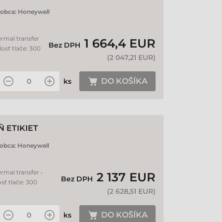
robca:
Honeywell
ermal transfer
1 664,4 EUR
Bez DPH
losť tlače: 300
(
2 047,21 EUR
)
DO KOŠÍKA
ks
 ETIKIET
obca:
Honeywell
rmal transfer •
2 137 EUR
Bez DPH
sť tlače: 300
(
2 628,51 EUR
)
DO KOŠÍKA
ks