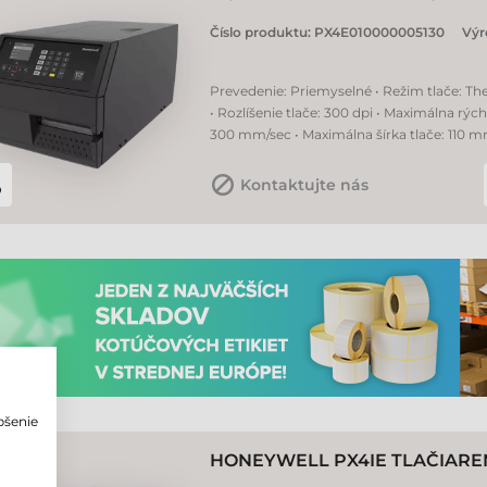
Číslo produktu:
PX4E010000005130
Výr
Prevedenie: Priemyselné • Režim tlače: Th
• Rozlíšenie tlače: 300 dpi • Maximálna rých
300 mm/sec • Maximálna šírka tlače: 110 
Kontaktujte nás
pšenie
o
HONEYWELL PX4IE TLAČIAREŇ