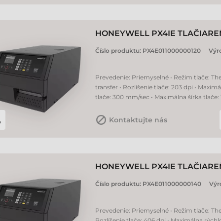
HONEYWELL PX4IE TLAČIAREŇ
Číslo produktu:
PX4E011000000120
Výr
Prevedenie: Priemyselné • Režim tlače: Th
transfer • Rozlíšenie tlače: 203 dpi • Maxim
tlače: 300 mm/sec • Maximálna šírka tlače
Kontaktujte nás
HONEYWELL PX4IE TLAČIAREŇ
Číslo produktu:
PX4E011000000140
Výr
Prevedenie: Priemyselné • Režim tlače: The
Rozlíšenie tlače: 406 dpi • Maximálna rýchlo