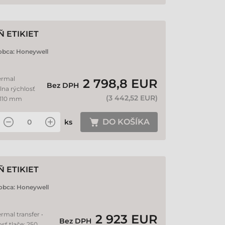
 ETIKIET
obca:
Honeywell
ermal
2 798,8 EUR
Bez DPH
álna rýchlosť
(
3 442,52 EUR
)
: 110 mm
DO KOŠÍKA
ks
 ETIKIET
obca:
Honeywell
rmal transfer •
2 923 EUR
Bez DPH
sť tlače: 250