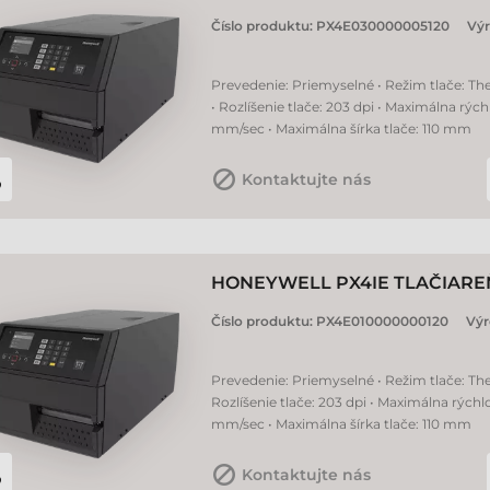
Číslo produktu:
PX4E030000005120
Vý
Prevedenie: Priemyselné • Režim tlače: Th
• Rozlíšenie tlače: 203 dpi • Maximálna rých
mm/sec • Maximálna šírka tlače: 110 mm
Kontaktujte nás
HONEYWELL PX4IE TLAČIAREŇ
Číslo produktu:
PX4E010000000120
Výr
Prevedenie: Priemyselné • Režim tlače: The
Rozlíšenie tlače: 203 dpi • Maximálna rýchlo
mm/sec • Maximálna šírka tlače: 110 mm
Kontaktujte nás