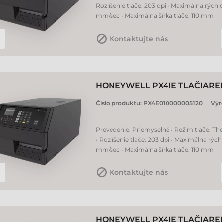
Rozlíšenie tlače: 203 dpi • Maximálna rýchlo
mm/sec • Maximálna šírka tlače: 110 mm
Kontaktujte nás
HONEYWELL PX4IE TLAČIAREŇ
Číslo produktu:
PX4E010000005120
Výr
Prevedenie: Priemyselné • Režim tlače: Th
• Rozlíšenie tlače: 203 dpi • Maximálna rých
mm/sec • Maximálna šírka tlače: 110 mm
Kontaktujte nás
HONEYWELL PX4IE TLAČIAREŇ