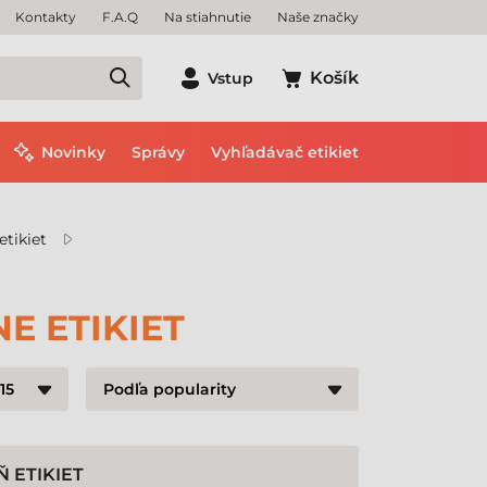
Kontakty
F.A.Q
Na stiahnutie
Naše značky
Košík
Vstup
Novinky
Správy
Vyhľadávač etikiet
etikiet
E ETIKIET
 ETIKIET