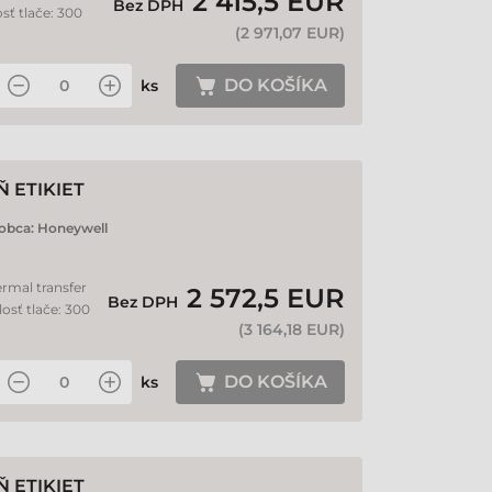
2 415,5 EUR
Bez DPH
sť tlače: 300
(
2 971,07 EUR
)
DO KOŠÍKA
ks
 ETIKIET
obca:
Honeywell
ermal transfer
2 572,5 EUR
Bez DPH
losť tlače: 300
(
3 164,18 EUR
)
DO KOŠÍKA
ks
 ETIKIET