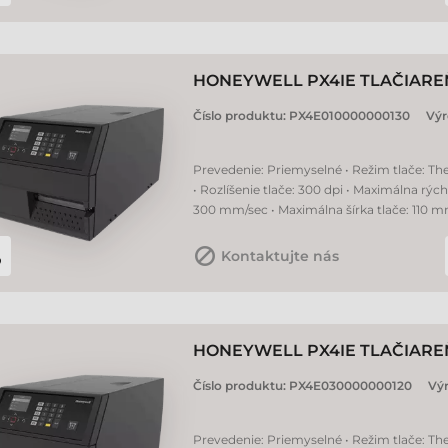
HONEYWELL PX4IE TLAČIAREŇ
Číslo produktu:
PX4E010000000130
Výr
Prevedenie: Priemyselné • Režim tlače: Th
• Rozlíšenie tlače: 300 dpi • Maximálna rých
300 mm/sec • Maximálna šírka tlače: 110 
Kontaktujte nás
HONEYWELL PX4IE TLAČIAREŇ
Číslo produktu:
PX4E030000000120
Vý
Prevedenie: Priemyselné • Režim tlače: The