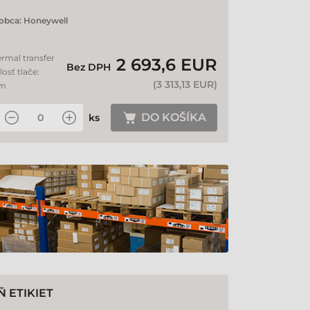
obca:
Honeywell
ermal transfer
2 693,6 EUR
Bez DPH
losť tlače:
(
3 313,13 EUR
)
mm
DO KOŠÍKA
ks
 ETIKIET