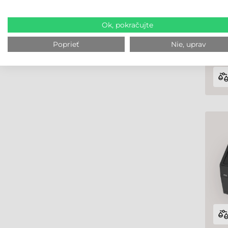
Ok, pokračujte
Poprieť
Nie, uprav