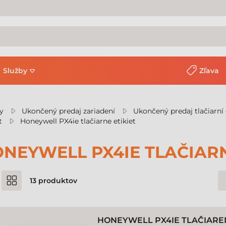
Služby
Zľava
y
Ukončený predaj zariadení
Ukončený predaj tlačiarní 
t
Honeywell PX4ie tlačiarne etikiet
NEYWELL PX4IE TLAČIARN
13
produktov
HONEYWELL PX4IE TLAČIAREŇ