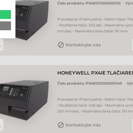
Číslo produktu:
PX4E011000005120
Výr
Prevedenie: Priemyselné • Režim tlače: Th
• Rozlíšenie tlače: 203 dpi • Maximálna rých
mm/sec • Maximálna šírka tlače: 110 mm
Kontaktujte nás
HONEYWELL PX4IE TLAČIAREŇ
Číslo produktu:
PX4E010000000140
Vý
Prevedenie: Priemyselné • Režim tlače: Th
• Rozlíšenie tlače: 406 dpi • Maximálna rých
250 mm/sec • Maximálna šírka tlače: 110 
Kontaktujte nás