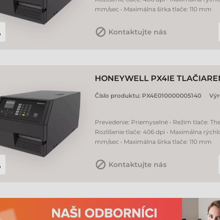
mm/sec • Maximálna šírka tlače: 110 mm
Kontaktujte nás
HONEYWELL PX4IE TLAČIAREŇ
Číslo produktu:
PX4E010000005140
Výr
Prevedenie: Priemyselné • Režim tlače: The
Rozlíšenie tlače: 406 dpi • Maximálna rýchlo
mm/sec • Maximálna šírka tlače: 110 mm
Kontaktujte nás