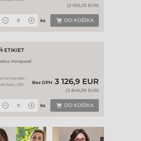
(
3 595,29 EUR
)
DO KOŠÍKA
ks
 ETIKIET
obca:
Honeywell
rmal transfer •
3 126,9 EUR
Bez DPH
sť tlače: 250
(
3 846,09 EUR
)
DO KOŠÍKA
ks