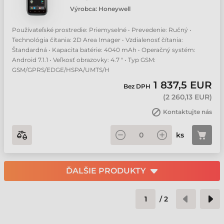
Výrobca:
Honeywell
Používateľské prostredie: Priemyselné • Prevedenie: Ručný •
Technológia čítania: 2D Area Imager • Vzdialenosť čítania:
Štandardná • Kapacita batérie: 4040 mAh • Operačný systém:
Android 7.1.1 • Veľkosť obrazovky: 4.7 " • Typ GSM:
GSM/GPRS/EDGE/HSPA/UMTS/H
1 837,5 EUR
Bez DPH
(
2 260,13 EUR
)
Kontaktujte nás
ks
ĎALŠIE PRODUKTY
/
2