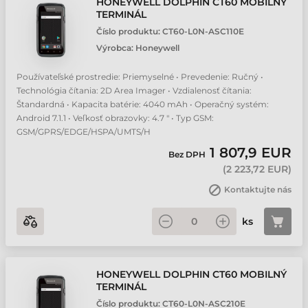
HONEYWELL DOLPHIN CT60 MOBILNÝ
TERMINÁL
Číslo produktu:
CT60-L0N-ASC110E
Výrobca:
Honeywell
Používateľské prostredie: Priemyselné • Prevedenie: Ručný •
Technológia čítania: 2D Area Imager • Vzdialenosť čítania:
Štandardná • Kapacita batérie: 4040 mAh • Operačný systém:
Android 7.1.1 • Veľkosť obrazovky: 4.7 " • Typ GSM:
GSM/GPRS/EDGE/HSPA/UMTS/H
1 807,9 EUR
Bez DPH
(
2 223,72 EUR
)
Kontaktujte nás
ks
HONEYWELL DOLPHIN CT60 MOBILNÝ
TERMINÁL
Číslo produktu:
CT60-L0N-ASC210E