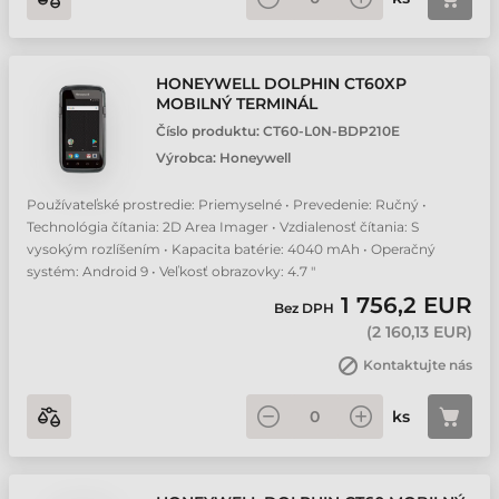
HONEYWELL DOLPHIN CT60XP
MOBILNÝ TERMINÁL
Číslo produktu:
CT60-L0N-BDP210E
Výrobca:
Honeywell
Používateľské prostredie: Priemyselné • Prevedenie: Ručný •
Technológia čítania: 2D Area Imager • Vzdialenosť čítania: S
vysokým rozlíšením • Kapacita batérie: 4040 mAh • Operačný
systém: Android 9 • Veľkosť obrazovky: 4.7 "
1 756,2 EUR
Bez DPH
(
2 160,13 EUR
)
Kontaktujte nás
ks