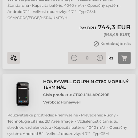
Štandardná • Kapacita batérie: 4040 mAh • Operačný systém:
Android 7.1.1 • Veľkosť obrazovky: 4.7 " • Typ GSM:
GSM/GPRS/EDGE/HSPA/UMTS/H
744,3 EUR
Bez DPH
(
915,49 EUR
)
Kontaktujte nás
ks
HONEYWELL DOLPHIN CT60 MOBILNÝ
TERMINÁL
Číslo produktu:
CT60-L1N-ARC210E
Výrobca:
Honeywell
Používateľské prostredie: Priemyselné • Prevedenie: Ručný •
Technológia čítania: 2D Area Imager • Vzdialenosť čítania: So
strednou vzdialenosťou • Kapacita batérie: 4040 mAh • Operačný
systém: Android 8.1 • Veľkosť obrazovky: 4.7 " • Typ GSM: