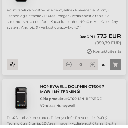
Používateľské prostredie: Priemyselné • Prevedenie: Ručný •
Technológia čítania: 2D Area Imager • Vzdialenosť čítania: So
strednou vzdialenosťou • Kapacita batérie: 4040 mAh • Operačný
systém: Android 9 • Veľkosť obrazovky: 4.7 "
773 EUR
Bez DPH
(
950,79 EUR
)
Kontaktujte nás
ks
HONEYWELL DOLPHIN CT60XP
MOBILNÝ TERMINÁL
Číslo produktu:
CT60-L1N-BFP21DE
Výrobca:
Honeywell
Používateľské prostredie: Priemyselné • Prevedenie: Ručný •
Technológia čítania: 2D Area Imager • Vzdialenosť čítania: S extra