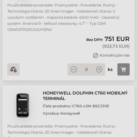
Používateľské prostredie: Priemyselné • Prevedenie: Ručný •
Technológia čítania: 2D Area Imager • Vzdialenosť čítania: S
vysokým rozlíšením • Kapacita batérie: 4040 mAh • Operačný
systém: Android 9 • Veľkosť obrazovky: 4.7 " • Typ GSM:
GSM/GPRS/EDGE/HSPA/
751 EUR
Bez DPH
(
923,73 EUR
)
Kontaktujte nás
ks
HONEYWELL DOLPHIN CT60 MOBILNÝ
TERMINÁL
Číslo produktu:
CT60-L0N-BSC210E
Výrobca:
Honeywell
Používateľské prostredie: Priemyselné • Prevedenie: Ručný •
Technológia čítania: 2D Area Imager • Vzdialenosť čítania: