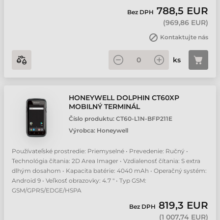
788,5 EUR
Bez DPH
(
969,86 EUR
)
Kontaktujte nás
ks
HONEYWELL DOLPHIN CT60XP
MOBILNÝ TERMINÁL
Číslo produktu:
CT60-L1N-BFP211E
Výrobca:
Honeywell
Používateľské prostredie: Priemyselné • Prevedenie: Ručný •
Technológia čítania: 2D Area Imager • Vzdialenosť čítania: S extra
dlhým dosahom • Kapacita batérie: 4040 mAh • Operačný systém:
Android 9 • Veľkosť obrazovky: 4.7 " • Typ GSM:
GSM/GPRS/EDGE/HSPA
819,3 EUR
Bez DPH
(
1 007,74 EUR
)