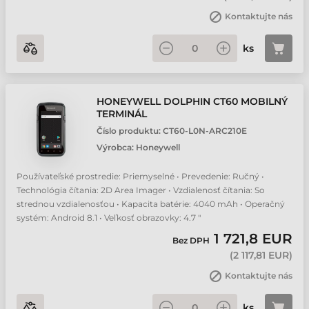
Kontaktujte nás
ks
HONEYWELL DOLPHIN CT60 MOBILNÝ
TERMINÁL
Číslo produktu:
CT60-L0N-ARC210E
Výrobca:
Honeywell
Používateľské prostredie: Priemyselné • Prevedenie: Ručný •
Technológia čítania: 2D Area Imager • Vzdialenosť čítania: So
strednou vzdialenosťou • Kapacita batérie: 4040 mAh • Operačný
systém: Android 8.1 • Veľkosť obrazovky: 4.7 "
1 721,8 EUR
Bez DPH
(
2 117,81 EUR
)
Kontaktujte nás
ks