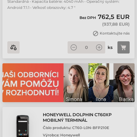
Štandardná • Kapacita batérie: 4040 mAh • Operačný systém:
Android 7.1.1 • Veľkosť obrazovky: 4.7 "
762,5 EUR
Bez DPH
(
937,88 EUR
)
Kontaktujte nás
ks
HONEYWELL DOLPHIN CT60XP
MOBILNÝ TERMINÁL
Číslo produktu:
CT60-L0N-BFP210E
Výrobca:
Honeywell