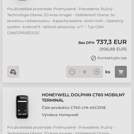
Používateľské prostredie: Priemyselné • Prevedenie: Ručný •
Technológia čítania: 2D Area Imager • Vzdialenosť čítania: So
strednou vzdialenosťou • Kapacita batérie: 4040 mAh • Operačný
systém: Android 9 • Veľkosť obrazovky: 4.7 " • Typ GSM:
GSM/GPRS/EDGE/
737,3 EUR
Bez DPH
(
906,88 EUR
)
Kontaktujte nás
ks
HONEYWELL DOLPHIN CT60 MOBILNÝ
TERMINÁL
Číslo produktu:
CT60-L1N-ASC210E
Výrobca:
Honeywell
Používateľské prostredie: Priemyselné • Prevedenie: Ručný •
Technológia čítania: 2D Area Imager • Vzdialenosť čítania: