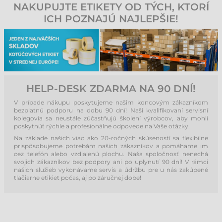
NAKUPUJTE ETIKETY OD TÝCH, KTORÍ
ICH POZNAJÚ NAJLEPŠIE!
HELP-DESK ZDARMA NA 90 DNÍ!
V prípade nákupu poskytujeme našim koncovým zákazníkom
bezplatnú podporu na dobu 90 dní! Naši kvalifikovaní servisní
kolegovia sa neustále zúčastňujú školení výrobcov, aby mohli
poskytnúť rýchle a profesionálne odpovede na Vaše otázky.
Na základe našich viac ako 20-ročných skúseností sa flexibilne
prispôsobujeme potrebám našich zákazníkov a pomáhame im
cez telefón alebo vzdialenú plochu. Naša spoločnosť nenechá
svojich zákazníkov bez podpory ani po uplynutí 90 dní! V rámci
našich služieb vykonávame servis a údržbu pre u nás zakúpené
tlačiarne etikiet počas, aj po záručnej dobe!