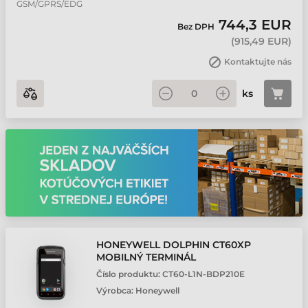
GSM/GPRS/EDG
744,3 EUR
Bez DPH
(
915,49 EUR
)
Kontaktujte nás
ks
HONEYWELL DOLPHIN CT60XP
MOBILNÝ TERMINÁL
Číslo produktu:
CT60-L1N-BDP210E
Výrobca:
Honeywell