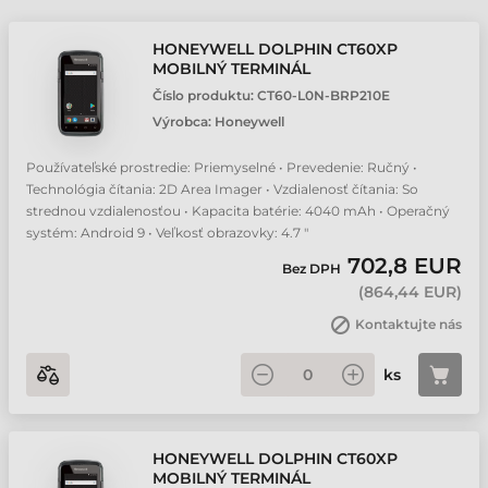
HONEYWELL DOLPHIN CT60XP
MOBILNÝ TERMINÁL
Číslo produktu:
CT60-L0N-BRP210E
Výrobca:
Honeywell
Používateľské prostredie: Priemyselné • Prevedenie: Ručný •
Technológia čítania: 2D Area Imager • Vzdialenosť čítania: So
strednou vzdialenosťou • Kapacita batérie: 4040 mAh • Operačný
systém: Android 9 • Veľkosť obrazovky: 4.7 "
702,8 EUR
Bez DPH
(
864,44 EUR
)
Kontaktujte nás
ks
HONEYWELL DOLPHIN CT60XP
MOBILNÝ TERMINÁL