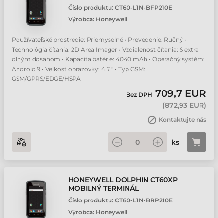
Číslo produktu:
CT60-L1N-BFP210E
Výrobca:
Honeywell
Používateľské prostredie: Priemyselné • Prevedenie: Ručný •
Technológia čítania: 2D Area Imager • Vzdialenosť čítania: S extra
dlhým dosahom • Kapacita batérie: 4040 mAh • Operačný systém:
Android 9 • Veľkosť obrazovky: 4.7 " • Typ GSM:
GSM/GPRS/EDGE/HSPA
709,7 EUR
Bez DPH
(
872,93 EUR
)
Kontaktujte nás
ks
HONEYWELL DOLPHIN CT60XP
MOBILNÝ TERMINÁL
Číslo produktu:
CT60-L1N-BRP210E
Výrobca:
Honeywell