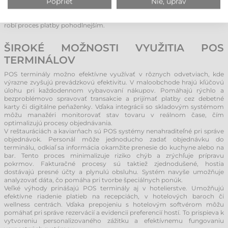
užitočné v pohostinstve, kde obsluhujúci personál môže prijímať
Poprieť
Nie, uprav
objednávky a spracovávať platby priamo pri stole. To nielen zrýchľuje
obsluhu, ale zvyšuje aj spokojnosť hostí, keďže skracuje čakaciu dobu a
robí proces platby pohodlnejším.
ŠIROKÉ MOŽNOSTI VYUŽITIA POS
TERMINÁLOV
POS terminály možno efektívne využívať v rôznych odvetviach, kde
výrazne zvyšujú prevádzkovú efektivitu. V maloobchode hrajú kľúčovú
úlohu pri každodennom vybavovaní nákupov. Pomáhajú rýchlo a
bezproblémovo spravovať transakcie a prijímať platby cez debetné
karty či digitálne peňaženky. Vďaka integrácii so skladovým systémom
môžu manažéri monitorovať stav tovaru v reálnom čase, čím
optimalizujú procesy objednávania.
V reštauráciách a kaviarňach sú POS systémy nenahraditeľné pri správe
objednávok. Personál môže jednoducho zadať objednávku do
terminálu, odkiaľ sa informácia okamžite prenesie do kuchyne alebo na
bar. Tento proces minimalizuje riziko chýb a zrýchľuje prípravu
pokrmov. Fakturačné procesy sú taktiež zjednodušené, hostia
dostávajú presné účty a plynulú obsluhu. Systém navyše umožňuje
analyzovať dáta, čo pomáha pri tvorbe špeciálnych ponúk.
Veľké výhody prinášajú POS terminály aj v hotelierstve. Umožňujú
efektívne riadenie platieb na recepciách, v hotelových baroch či
wellness centrách. Vďaka prepojeniu s hotelovým softvérom môžu
pomáhať pri správe rezervácií a evidencii preferencií hostí. To prispieva k
vytvoreniu personalizovaného zážitku a efektívnemu fungovaniu