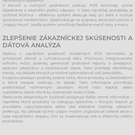
vernostných systémov.
V baroch a nočných podnikoch zaisťujú POS terminály rýchle
objednanie a okamžitú platbu nápojov. V čase najväčšej prevádzky je
rýchlosť kľúčová – efektívny systém skracuje rady pri bare a zvyšuje
spokojnosť návštevníkov. Zjednodušuje sa aj správa akciových ponúk a
„Happy Hours“, keďže systém umožňuje flexibilne meniť ceny a menu.
ZLEPŠENIE ZÁKAZNÍCKEJ SKÚSENOSTI A
DÁTOVÁ ANALÝZA
Jednou z najväčších predností moderných POS terminálov je
schopnosť zbierať a vyhodnocovať dáta. Pomocou integrovaného
softvéru môžu podniky generovať podrobné reporty o predajoch,
správaní zákazníkov a obrátkovosti zásob. Tieto prehľady identifikujú
trendy, na základe ktorých je možné optimalizovať celú prevádzku.
Analýzou predajov podniky presne zistia, ktoré produkty sú bestsellermi
a ktoré naopak ostávajú na sklade. Tieto informácie pomáhajú
predchádzať nadmerným zásobám, ktoré viažu kapitál, alebo
vypredaniu zásob, ktoré by znamenalo stratu tržieb.
Sledovanie zákazníckych zvyklostí poskytuje ďalšie cenné informácie –
napríklad ktoré produkty sa nakupujú spoločne, v ktorých časoch je
prevádzka najvyťaženejšia alebo aké platobné metódy zákazníci
preferujú. Na základe týchto údajov možno organizovať cielené akcie v
čase najväčšieho dopytu, čím sa maximalizuje zisk a efektivita celého
podnikania.