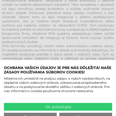
maloobchodné predajne, reštaurácie a ďalšie prevádzky v sektore
služieb na riadenie zákazníckych transakcií. Tieto zariadenia v závislosti
od typu umožňujú predaj produktov a služieb, prijímanie rôznych
druhov platieb (hotovosť, platobná karta, platba mobilom) a tlač
účteniek. Okrem toho sa dajú integrovať s ďalšími podnikovými
systémami, ako je riadenie zásob (skladové hospodárstvo) alebo
systémy pre riadenie vzťahov so zákazníkmi (CRM). Tým poskytujú
komplexný pohľad na obchodné procesy a prispievajú k efektívnejšiemu
fungovaniu firmy. Moderné POS systémy zabezpečujú nielen rýchle
spracovanie transakcií, ale integrujú aj funkcie, ktoré zvyšujú kvalitu
poskytovaných služieb.
POS terminály umožňujú okrem iného automatizáciu riadenia zásob.
Pri predaji produktu sa informácie o sklade automaticky aktualizujú, čo
majiteľom poskytuje prehľad o stave zásob v reálnom čase. Tým sa
minimalizuje riziko ľudských chýb a uľahčuje sa proces dopĺňania
tovaru. Okrem toho POS systémy vedú finančnú evidenciu, čo
zjednodušuje účtovníctvo a prípravu finančných výkazov. Automatické
OCHRANA VAŠICH ÚDAJOV JE PRE NÁS DÔLEŽITÁ! NAŠE
zaznamenávanie transakcií a generovanie denných, týždenných či
ZÁSADY POUŽÍVANIA SÚBOROV COOKIES!
mesačných reportov znižuje podiel manuálnej práce a poskytuje presný
Môžeme ich umiestniť na analýzu údajov o našich návštevníkoch, na
obraz o hospodárení podniku, čo je kľúčové pre strategické
zlepšenie našich webových stránok, zobrazovanie prispôsobeného
rozhodovanie.
obsahu a na poskytovanie skvelého zážitku z webových stránok. Pre
Riadenie vzťahov so zákazníkmi je ďalším pilierom moderných
viac informácií o cookies používame otvorené nastavenia.
systémov. Analýza nákupných návykov umožňuje tvorbu
personalizovaných marketingových kampaní a vernostných
programov. Podniky tak môžu lepšie porozumieť svojim zákazníkom a
vytvárať akcie, ktoré zvyšujú ich lojalitu a podporujú ďalší predaj.
Ok, pokračujte
Moderné riešenia sú dostupné aj v prenosných verziách, čo výrazne
zvyšuje flexibilitu. Použitie mobilných POS terminálov je mimoriadne