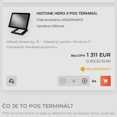
HISTONE HERO II POS TERMINÁL
Číslo produktu:
2S1227640112
Výrobca:
HiStone
Veľkosť obrazovky: 15 " • Operačný systém: Windows 11 •
Fotoaparát: Neobsahuje kameru
1 311 EUR
Bez DPH
(
1 612,53 EUR
)
Na objednávku
ks
ČO JE TO POS TERMINÁL?
POS terminál (Point of Sale) je elektronické zariadenie, ktoré využívajú