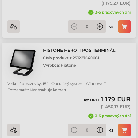
(
1 175,27 EUR
)
3-5 pracovných dní
ks
HISTONE HERO II POS TERMINÁL
Číslo produktu:
2S1227640081
Výrobca:
HiStone
Veľkosť obrazovky: 15 " • Operačný systém: Windows 11 •
Fotoaparát: Neobsahuje kameru
1 179 EUR
Bez DPH
(
1 450,17 EUR
)
3-5 pracovných dní
ks