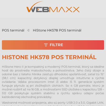
v
POS terminál
HiStone HK578 POS terminál
FILTRE
HISTONE HK578 POS TERMINÁL
HiStone Hero II je kompaktný a moderný POS terminál, ktorý sa ideálne
hodí do prostredia maloobchodu a pohostinstva. Jeho čistý dizajn a
odolné šasi z liateho hliníka zaisťujú dlhodobú spoľahlivosť, zatiaľ čo 15"
(38,1 cm) kapacitný dotykový displej umožňuje intuitívne a rýchle
ovládanie. Vďaka procesorom Intel i3 alebo i5 11. generácie systém
funguje plynulo aj pri zložitejších úlohách. So 4 GB pamäte, ktorú je
možné rozšíriť až na 16 GB, a možnosťami SSD úložiska s kapacitou 128 –
512 GB poskytuje systém stabilnú a rýchlu správu údajov počas
každodennej obchodnej prevádzky.
Všestranné možnosti pripojenia, ako sú porty USB 2.0 a 3.0, Gigabit LAN,