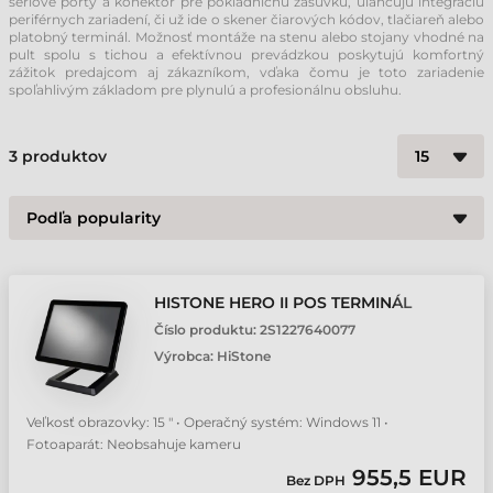
sériové porty a konektor pre pokladničnú zásuvku, uľahčujú integráciu
periférnych zariadení, či už ide o skener čiarových kódov, tlačiareň alebo
platobný terminál. Možnosť montáže na stenu alebo stojany vhodné na
pult spolu s tichou a efektívnou prevádzkou poskytujú komfortný
zážitok predajcom aj zákazníkom, vďaka čomu je toto zariadenie
spoľahlivým základom pre plynulú a profesionálnu obsluhu.
3
produktov
HISTONE HERO II POS TERMINÁL
Číslo produktu:
2S1227640077
Výrobca:
HiStone
Veľkosť obrazovky: 15 " • Operačný systém: Windows 11 •
Fotoaparát: Neobsahuje kameru
955,5 EUR
Bez DPH