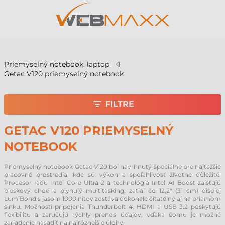
v
Priemyselný notebook, laptop
Getac V120 priemyselný notebook
FILTRE
GETAC V120 PRIEMYSELNÝ
NOTEBOOK
Priemyselný notebook Getac V120 bol navrhnutý špeciálne pre najťažšie
pracovné prostredia, kde sú výkon a spoľahlivosť životne dôležité.
Procesor radu Intel Core Ultra 2 a technológia Intel AI Boost zaisťujú
bleskový chod a plynulý multitasking, zatiaľ čo 12,2" (31 cm) displej
LumiBond s jasom 1000 nitov zostáva dokonale čitateľný aj na priamom
slnku. Možnosti pripojenia Thunderbolt 4, HDMI a USB 3.2 poskytujú
flexibilitu a zaručujú rýchly prenos údajov, vďaka čomu je možné
zariadenie nasadiť na najrôznejšie úlohy.