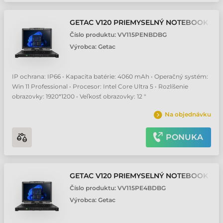
GETAC V120 PRIEMYSELNÝ NOTEBOOK
Číslo produktu:
VV115PENBDBG
Výrobca:
Getac
IP ochrana: IP66 • Kapacita batérie: 4060 mAh • Operačný systém:
Win 11 Professional • Procesor: Intel Core Ultra 5 • Rozlíšenie
obrazovky: 1920*1200 • Veľkosť obrazovky: 12 "
Na objednávku
PONUKA
GETAC V120 PRIEMYSELNÝ NOTEBOOK
Číslo produktu:
VV115PE4BDBG
Výrobca:
Getac