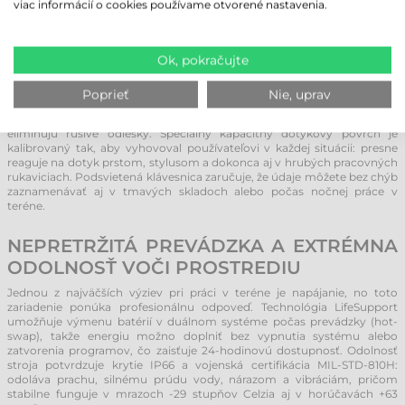
predtým.
viac informácií o cookies používame otvorené nastavenia.
KRIŠTÁĽOVO ČISTÁ VIDITEĽNOSŤ A
Ok, pokračujte
INTELIGENTNÉ DOTYKOVÉ OVLÁDANIE
Jedným z najvýraznejších prvkov notebooku Getac V120 je 12,2" Full HD
Poprieť
Nie, uprav
LumiBond displej. Jas 1000 nitov zaisťuje, že obsah obrazovky zostáva
dokonale čitateľný aj na najostrejšom poludňajšom slnku, čím sa
eliminujú rušivé odlesky. Špeciálny kapacitný dotykový povrch je
kalibrovaný tak, aby vyhovoval používateľovi v každej situácii: presne
reaguje na dotyk prstom, stylusom a dokonca aj v hrubých pracovných
rukaviciach. Podsvietená klávesnica zaručuje, že údaje môžete bez chýb
zaznamenávať aj v tmavých skladoch alebo počas nočnej práce v
teréne.
NEPRETRŽITÁ PREVÁDZKA A EXTRÉMNA
ODOLNOSŤ VOČI PROSTREDIU
Jednou z najväčších výziev pri práci v teréne je napájanie, no toto
zariadenie ponúka profesionálnu odpoveď. Technológia LifeSupport
umožňuje výmenu batérií v duálnom systéme počas prevádzky (hot-
swap), takže energiu možno doplniť bez vypnutia systému alebo
zatvorenia programov, čo zaisťuje 24-hodinovú dostupnosť. Odolnosť
stroja potvrdzuje krytie IP66 a vojenská certifikácia MIL-STD-810H:
odoláva prachu, silnému prúdu vody, nárazom a vibráciám, pričom
stabilne funguje v mrazoch -29 stupňov Celzia aj v horúčavách +63