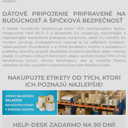
stupňov.
DÁTOVÉ PRIPOJENIE PRIPRAVENÉ NA
BUDÚCNOSŤ A ŠPIČKOVÁ BEZPEČNOSŤ
V oblasti konektivity predstavuje Getac V120 technologickú špičku.
Integrované Intel Wi-Fi 7 a Bluetooth 5.4 poskytujú najrýchlejšie a
najstabilnejšie bezdrôtové pripojenie súčasnosti, zatiaľ čo voliteľný 5G
modem zaručuje širokopásmový internet aj na odľahlých miestach.
Vďaka portom Thunderbolt 4 a HDMI konektoru možno k zariadeniu v
priebehu okamihu pripojiť akúkoľvek modernú perifériu alebo externý
displej. O ochranu citlivých firemných údajov sa stará modul TPM 2.0 na
hardvérovej úrovni, zámok Kensington, ako aj voliteľná čítačka
odtlačkov prstov a systém rozpoznávania tváre Windows Hello.
NAKUPUJTE ETIKETY OD TÝCH, KTORÍ
ICH POZNAJÚ NAJLEPŠIE!
HELP-DESK ZADARMO NA 90 DNÍ!