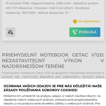
IP ochrana: IP66 • Kapacita batérie: 4060 mAh • Operačný systém:
Win 11 Professional • Procesor: Intel Core Ultra 5 • Rozlíšenie
obrazovky: 1920*1200 • Veľkosť obrazovky: 12 "
Na objednávku
PONUKA
PRIEMYSELNÝ NOTEBOOK GETAC V120:
NEZASTAVITEĽNÝ VÝKON V
NAJDRSNEJŠOM TERÉNE
Priemyselný notebook Getac V120 je spojením inžinierskej precíznosti a
surovej sily, navrhnutý špeciálne pre odborníkov, ktorých práca
nepozná kompromisy. Či už ide o vojenské nasadenie, verejné služby
alebo údržbu v ťažkom priemysle, toto zariadenie s najnovšími
OCHRANA VAŠICH ÚDAJOV JE PRE NÁS DÔLEŽITÁ! NAŠE
procesormi Intel Core Ultra 2. generácie a inovatívnou technológiou
ZÁSADY POUŽÍVANIA SÚBOROV COOKIES!
Intel AI Boost zaručuje bleskurýchle spracovanie údajov. Architektúra
podporovaná umelou inteligenciou nielen zvyšuje rýchlosť, ale aj
Môžeme ich umiestniť na analýzu údajov o našich návštevníkoch, na
optimalizuje energetickú účinnosť, vďaka čomu je vykonávanie
zlepšenie našich webových stránok, zobrazovanie prispôsobeného
komplexných úloh a paralelná práca plynulejšia než kedykoľvek
obsahu a na poskytovanie skvelého zážitku z webových stránok. Pre