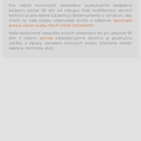
Pre našich koncových zákazníkov poskytujeme bezplatnú
podporu počas 90 dní od nákupu! Naši kvalifikovaní servisní
technici sa pravidelne zúčastňujú školení priamo u výrobcov, aby
mohli na vaše otázky odpovedať rýchlo a odborne.
Spoznajte
presný obsah služby HELP-DESK ZADARMO!
Naša spoločnosť neopúšťa svojich zákazníkov ani po uplynutí 90
dní! V našom
servise
zabezpečujeme záručnú aj pozáručnú
údržbu a opravy zariadení čiarových kódov (tlačiarne etikiet,
skenery, terminály atď.).