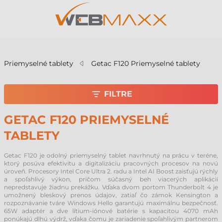
v
Priemyselné tablety
Getac F120 Priemyselné tablety
FILTRE
GETAC F120 PRIEMYSELNÉ
TABLETY
Getac F120 je odolný priemyselný tablet navrhnutý na prácu v teréne,
ktorý posúva efektivitu a digitalizáciu pracovných procesov na novú
úroveň. Procesory Intel Core Ultra 2. radu a Intel AI Boost zaisťujú rýchly
a spoľahlivý výkon, pričom súčasný beh viacerých aplikácií
nepredstavuje žiadnu prekážku. Vďaka dvom portom Thunderbolt 4 je
umožnený bleskový prenos údajov, zatiaľ čo zámok Kensington a
rozpoznávanie tváre Windows Hello garantujú maximálnu bezpečnosť.
65W adaptér a dve lítium-iónové batérie s kapacitou 4070 mAh
ponúkajú dlhú výdrž, vďaka čomu je zariadenie spoľahlivým partnerom