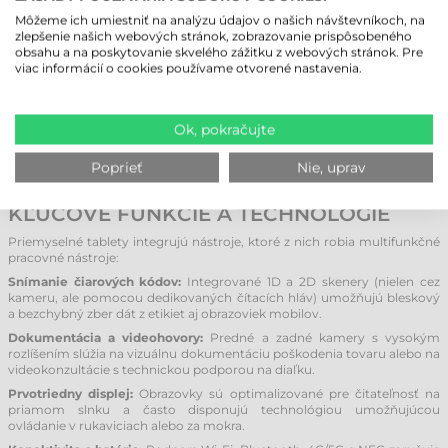
Vysoká odolnosť:
Sú navrhnuté tak, aby vydržali drsné zaobchádzanie,
Môžeme ich umiestniť na analýzu údajov o našich návštevníkoch, na
pád na betón, striekajúcu vodu či prašné prostredie dielní.
zlepšenie našich webových stránok, zobrazovanie prispôsobeného
Mobilita a ergonómia:
Sú ľahko prenosné a často vybavené
obsahu a na poskytovanie skvelého zážitku z webových stránok. Pre
remienkami na ruku alebo držiakmi, čo umožňuje zamestnancom
viac informácií o cookies používame otvorené nastavenia.
bezpečný pohyb po sklade či továrni s neustálym prístupom k
dôležitým dátam.
Jednoduchá integrácia:
Možno ich bezproblémovo integrovať do
Ok, pokračujte
existujúcej IT infraštruktúry. Bezpečný prenos dát je zabezpečený
prostredníctvom moderných bezdrôtových protokolov a cloudových
Poprieť
Nie, uprav
riešení.
KĽÚČOVÉ FUNKCIE A TECHNOLÓGIE
Priemyselné tablety integrujú nástroje, ktoré z nich robia multifunkčné
pracovné nástroje:
Snímanie čiarových kódov:
Integrované 1D a 2D skenery (nielen cez
kameru, ale pomocou dedikovaných čítacích hláv) umožňujú bleskový
a bezchybný zber dát z etikiet aj obrazoviek mobilov.
Dokumentácia a videohovory:
Predné a zadné kamery s vysokým
rozlíšením slúžia na vizuálnu dokumentáciu poškodenia tovaru alebo na
videokonzultácie s technickou podporou na diaľku.
Prvotriedny displej:
Obrazovky sú optimalizované pre čitateľnosť na
priamom slnku a často disponujú technológiou umožňujúcou
ovládanie v rukaviciach alebo za mokra.