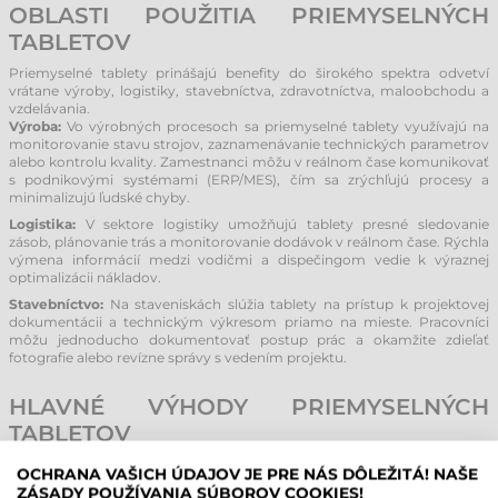
OBLASTI POUŽITIA PRIEMYSELNÝCH
TABLETOV
Priemyselné tablety prinášajú benefity do širokého spektra odvetví
vrátane výroby, logistiky, stavebníctva, zdravotníctva, maloobchodu a
vzdelávania.
Výroba:
Vo výrobných procesoch sa priemyselné tablety využívajú na
monitorovanie stavu strojov, zaznamenávanie technických parametrov
alebo kontrolu kvality. Zamestnanci môžu v reálnom čase komunikovať
s podnikovými systémami (ERP/MES), čím sa zrýchľujú procesy a
minimalizujú ľudské chyby.
Logistika:
V sektore logistiky umožňujú tablety presné sledovanie
zásob, plánovanie trás a monitorovanie dodávok v reálnom čase. Rýchla
výmena informácií medzi vodičmi a dispečingom vedie k výraznej
optimalizácii nákladov.
Stavebníctvo:
Na staveniskách slúžia tablety na prístup k projektovej
dokumentácii a technickým výkresom priamo na mieste. Pracovníci
môžu jednoducho dokumentovať postup prác a okamžite zdieľať
fotografie alebo revízne správy s vedením projektu.
HLAVNÉ VÝHODY PRIEMYSELNÝCH
TABLETOV
Oproti bežným notebookom alebo spotrebnej elektronike ponúkajú
OCHRANA VAŠICH ÚDAJOV JE PRE NÁS DÔLEŽITÁ! NAŠE
priemyselné tablety kľúčové prednosti:
ZÁSADY POUŽÍVANIA SÚBOROV COOKIES!