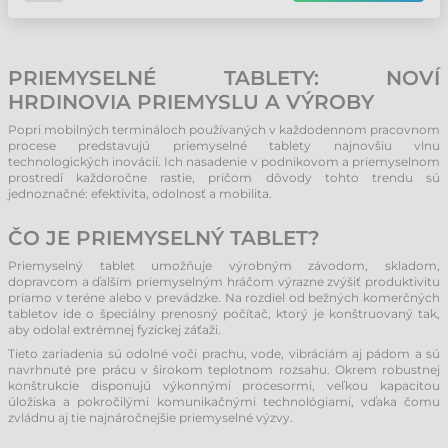
PRIEMYSELNÉ TABLETY: NOVÍ
HRDINOVIA PRIEMYSLU A VÝROBY
Popri mobilných termináloch používaných v každodennom pracovnom
procese predstavujú priemyselné tablety najnovšiu vlnu
technologických inovácií. Ich nasadenie v podnikovom a priemyselnom
prostredí každoročne rastie, pričom dôvody tohto trendu sú
jednoznačné: efektivita, odolnosť a mobilita.
ČO JE PRIEMYSELNÝ TABLET?
Priemyselný tablet umožňuje výrobným závodom, skladom,
dopravcom a ďalším priemyselným hráčom výrazne zvýšiť produktivitu
priamo v teréne alebo v prevádzke. Na rozdiel od bežných komerčných
tabletov ide o špeciálny prenosný počítač, ktorý je konštruovaný tak,
aby odolal extrémnej fyzickej záťaži.
Tieto zariadenia sú odolné voči prachu, vode, vibráciám aj pádom a sú
navrhnuté pre prácu v širokom teplotnom rozsahu. Okrem robustnej
konštrukcie disponujú výkonnými procesormi, veľkou kapacitou
úložiska a pokročilými komunikačnými technológiami, vďaka čomu
zvládnu aj tie najnáročnejšie priemyselné výzvy.