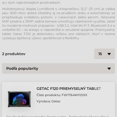
aj v tých najkritickejších prostrediach.
Multidotykový displej LumiBond s uhlopriečkou 12,2” (31 cm) je vďaka
jasu 1200 nitov dobre čitateľný aj na prudkom slnku a automaticky sa
prispôsobuje ovládaniu prstom, v rukaviciach alebo perom. Vstavaná
5MP predná a 13MP zadná kamera umožňujú všestranné využitie, zatiaľ
čo moderné možnosti pripojenia – USB 3.2, Intel Wi-Fi 7, Bluetooth 5.4 a
voliteľné 5G – sa starajú o nepretržité a nerušené spojenie. Priemyselný
tablet Getac F120 je dokonalou voľbou pre všetkých, ktorí v teréne
vyžadujú špičkový výkon, spoľahlivosť a flexibilitu.
2
produktov
GETAC F120 PRIEMYSELNÝ TABLET
Číslo produktu:
FW1764WI1DXX
Výrobca:
Getac
Používateľské prostredie: Priemyselné • Technológia čítania: Nie je