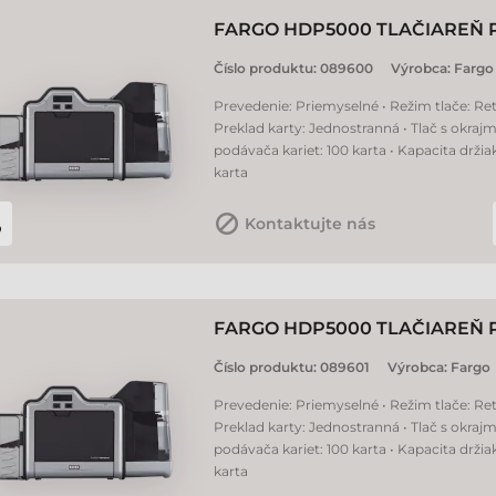
FARGO HDP5000 TLAČIAREŇ 
Číslo produktu:
089600
Výrobca:
Fargo
Prevedenie: Priemyselné • Režim tlače: Ret
Preklad karty: Jednostranná • Tlač s okrajm
podávača kariet: 100 karta • Kapacita držia
karta
Kontaktujte nás
FARGO HDP5000 TLAČIAREŇ 
Číslo produktu:
089601
Výrobca:
Fargo
Prevedenie: Priemyselné • Režim tlače: Ret
Preklad karty: Jednostranná • Tlač s okrajm
podávača kariet: 100 karta • Kapacita držia
karta