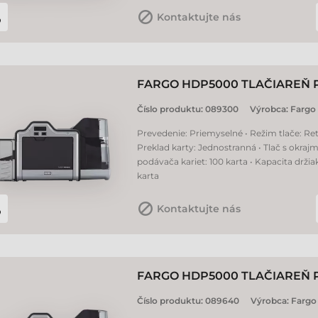
Kontaktujte nás
FARGO HDP5000 TLAČIAREŇ 
Číslo produktu:
089300
Výrobca:
Fargo
Prevedenie: Priemyselné • Režim tlače: Ret
Preklad karty: Jednostranná • Tlač s okrajm
podávača kariet: 100 karta • Kapacita držia
karta
Kontaktujte nás
FARGO HDP5000 TLAČIAREŇ 
Číslo produktu:
089640
Výrobca:
Fargo