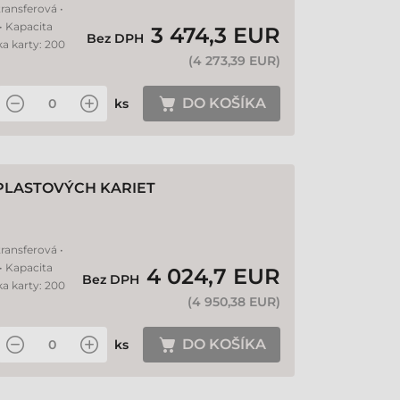
ransferová •
 • Kapacita
3 474,3 EUR
Bez DPH
ka karty: 200
(
4 273,39 EUR
)
DO KOŠÍKA
ks
PLASTOVÝCH KARIET
ransferová •
 • Kapacita
4 024,7 EUR
Bez DPH
ka karty: 200
(
4 950,38 EUR
)
DO KOŠÍKA
ks