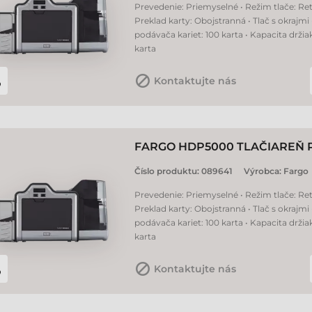
Prevedenie: Priemyselné • Režim tlače: Ret
Preklad karty: Obojstranná • Tlač s okrajmi
podávača kariet: 100 karta • Kapacita držia
karta
Kontaktujte nás
FARGO HDP5000 TLAČIAREŇ 
Číslo produktu:
089641
Výrobca:
Fargo
Prevedenie: Priemyselné • Režim tlače: Ret
Preklad karty: Obojstranná • Tlač s okrajmi
podávača kariet: 100 karta • Kapacita držia
karta
Kontaktujte nás