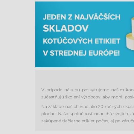
V prípade nákupu poskytujeme našim konco
zúčastňujú školení výrobcov, aby mohli posk
Na základe našich viac ako 20-ročných skús
plochu. Naša spoločnosť nenechá svojich zá
zakúpené tlačiarne etikiet počas, aj po záruč