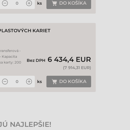
DO KOŠÍKA
ks
PLASTOVÝCH KARIET
ransferová •
 • Kapacita
6 434,4 EUR
Bez DPH
ka karty: 200
(
7 914,31 EUR
)
DO KOŠÍKA
ks
JÚ NAJLEPŠIE!