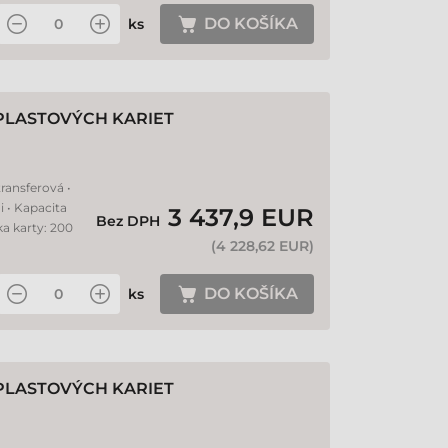
DO KOŠÍKA
ks
PLASTOVÝCH KARIET
ransferová •
i • Kapacita
3 437,9 EUR
Bez DPH
ka karty: 200
(
4 228,62 EUR
)
DO KOŠÍKA
ks
PLASTOVÝCH KARIET