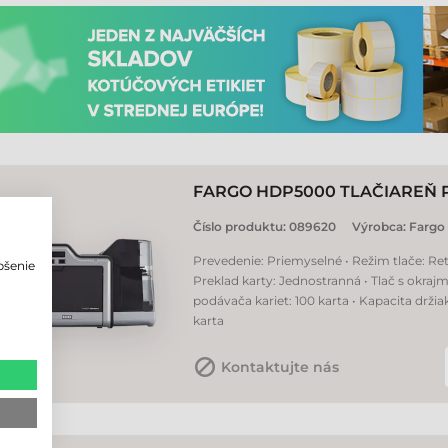
FARGO HDP5000 TLAČIAREŇ 
Číslo produktu:
089620
Výrobca:
Fargo
Prevedenie: Priemyselné • Režim tlače: Ret
pšenie
Preklad karty: Jednostranná • Tlač s okrajm
o
podávača kariet: 100 karta • Kapacita držia
karta
Kontaktujte nás