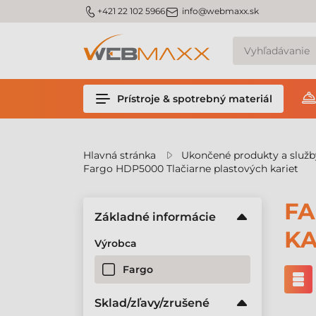
v
m_phone
m_email
+421 22 102 5966
info@webmaxx.sk
Prístroje & spotrebný materiál
Hlavná stránka
Ukončené produkty a služb
Fargo HDP5000 Tlačiarne plastových kariet
FA
Základné informácie
KA
Výrobca
Fargo
Sklad/zľavy/zrušené