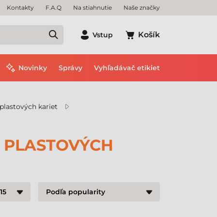
Kontakty
F.A.Q
Na stiahnutie
Naše značky
Košík
Vstup
Novinky
Správy
Vyhľadávač etikiet
plastových kariet
 PLASTOVÝCH