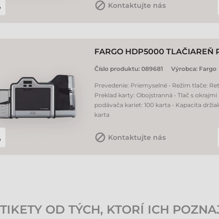
Kontaktujte nás
FARGO HDP5000 TLAČIAREŇ 
Číslo produktu:
089681
Výrobca:
Fargo
Prevedenie: Priemyselné • Režim tlače: Ret
Preklad karty: Obojstranná • Tlač s okrajmi
podávača kariet: 100 karta • Kapacita držia
karta
Kontaktujte nás
IKETY OD TÝCH, KTORÍ ICH POZNA