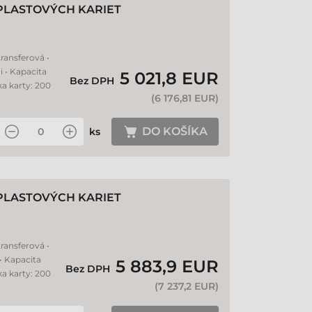
PLASTOVÝCH KARIET
ransferová •
i • Kapacita
5 021,8 EUR
Bez DPH
ka karty: 200
(
6 176,81 EUR
)
DO KOŠÍKA
ks
PLASTOVÝCH KARIET
ransferová •
 • Kapacita
5 883,9 EUR
Bez DPH
ka karty: 200
(
7 237,2 EUR
)