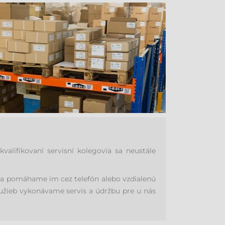
lifikovaní servisní kolegovia sa neustále
v a pomáhame im cez telefón alebo vzdialenú
lužieb vykonávame servis a údržbu pre u nás