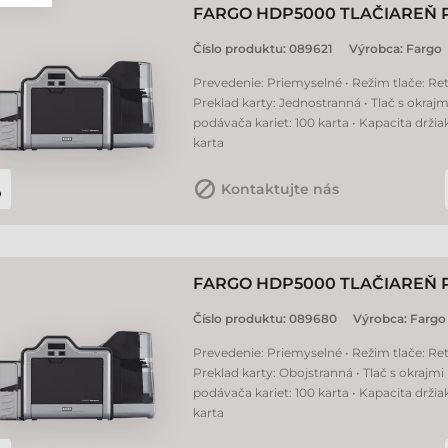
FARGO HDP5000 TLAČIAREŇ 
Číslo produktu:
089621
Výrobca:
Fargo
Prevedenie: Priemyselné • Režim tlače: Ret
Preklad karty: Jednostranná • Tlač s okrajm
podávača kariet: 100 karta • Kapacita držia
karta
Kontaktujte nás
FARGO HDP5000 TLAČIAREŇ 
Číslo produktu:
089680
Výrobca:
Fargo
Prevedenie: Priemyselné • Režim tlače: Ret
Preklad karty: Obojstranná • Tlač s okrajmi
podávača kariet: 100 karta • Kapacita držia
karta