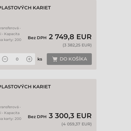
PLASTOVÝCH KARIET
ransferová •
i • Kapacita
2 749,8 EUR
Bez DPH
ka karty: 200
(
3 382,25 EUR
)
DO KOŠÍKA
ks
PLASTOVÝCH KARIET
ransferová •
i • Kapacita
3 300,3 EUR
Bez DPH
ka karty: 200
(
4 059,37 EUR
)