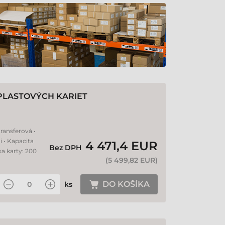
PLASTOVÝCH KARIET
ransferová •
i • Kapacita
4 471,4 EUR
Bez DPH
ka karty: 200
(
5 499,82 EUR
)
DO KOŠÍKA
ks