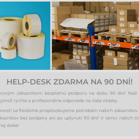
HELP-DESK ZDARMA NA 90 DNÍ!
vým zákazníkom bezplatnú podporu na dobu 90 dní! Naši kva
ytnúť rýchle a profesionálne odpovede na Vaše otázky.
eností sa flexibilne prispôsobujeme potrebám našich zákazníko
kazníkov bez podpory ani po uplynutí 90 dní! V rámci našich s
nej dobe!