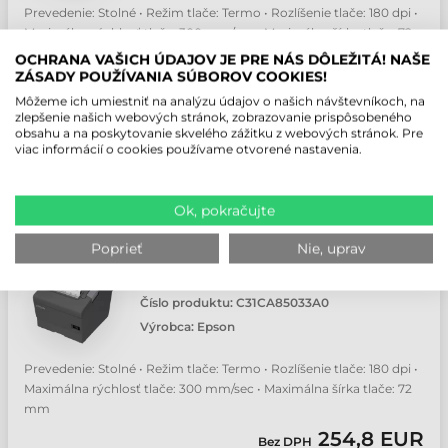
Prevedenie: Stolné • Režim tlače: Termo • Rozlíšenie tlače: 180 dpi •
Maximálna rýchlosť tlače: 300 mm/sec • Maximálna šírka tlače: 72
mm
OCHRANA VAŠICH ÚDAJOV JE PRE NÁS DÔLEŽITÁ! NAŠE
ZÁSADY POUŽÍVANIA SÚBOROV COOKIES!
254,8 EUR
Bez DPH
Môžeme ich umiestniť na analýzu údajov o našich návštevníkoch, na
(
313,4 EUR
)
zlepšenie našich webových stránok, zobrazovanie prispôsobeného
obsahu a na poskytovanie skvelého zážitku z webových stránok. Pre
Kontaktujte nás
viac informácií o cookies používame otvorené nastavenia.
ks
Ok, pokračujte
Poprieť
Nie, uprav
EPSON TM-T88V POKLADNIČNÁ
TLAČIAREŇ
Číslo produktu:
C31CA85033A0
Výrobca:
Epson
Prevedenie: Stolné • Režim tlače: Termo • Rozlíšenie tlače: 180 dpi •
Maximálna rýchlosť tlače: 300 mm/sec • Maximálna šírka tlače: 72
mm
254,8 EUR
Bez DPH