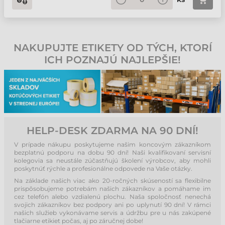
NAKUPUJTE ETIKETY OD TÝCH, KTORÍ
ICH POZNAJÚ NAJLEPŠIE!
HELP-DESK ZDARMA NA 90 DNÍ!
V prípade nákupu poskytujeme našim koncovým zákazníkom
bezplatnú podporu na dobu 90 dní! Naši kvalifikovaní servisní
kolegovia sa neustále zúčastňujú školení výrobcov, aby mohli
poskytnúť rýchle a profesionálne odpovede na Vaše otázky.
Na základe našich viac ako 20-ročných skúseností sa flexibilne
prispôsobujeme potrebám našich zákazníkov a pomáhame im
cez telefón alebo vzdialenú plochu. Naša spoločnosť nenechá
svojich zákazníkov bez podpory ani po uplynutí 90 dní! V rámci
našich služieb vykonávame servis a údržbu pre u nás zakúpené
tlačiarne etikiet počas, aj po záručnej dobe!