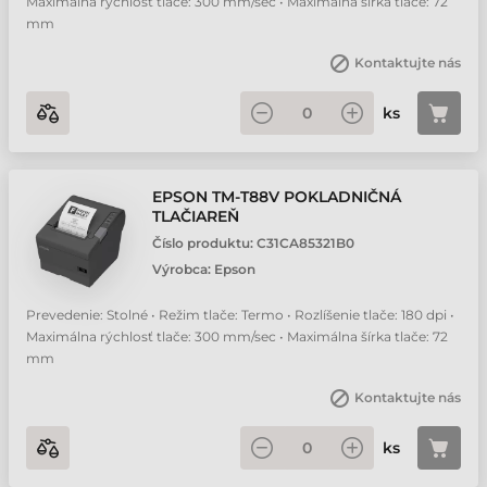
Maximálna rýchlosť tlače: 300 mm/sec • Maximálna šírka tlače: 72
mm
Kontaktujte nás
ks
EPSON TM-T88V POKLADNIČNÁ
TLAČIAREŇ
Číslo produktu:
C31CA85321B0
Výrobca:
Epson
Prevedenie: Stolné • Režim tlače: Termo • Rozlíšenie tlače: 180 dpi •
Maximálna rýchlosť tlače: 300 mm/sec • Maximálna šírka tlače: 72
mm
Kontaktujte nás
ks