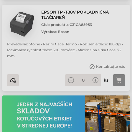
EPSON TM-T88V POKLADNIČNÁ
TLAČIAREŇ
Číslo produktu:
C31CA85953
Výrobca:
Epson
Prevedenie: Stolné • Režim tlače: Termo • Rozlíšenie tlače: 180 dpi •
Maximálna rýchlosť tlače: 300 mm/sec • Maximálna šírka tlače: 72
mm
Kontaktujte nás
ks