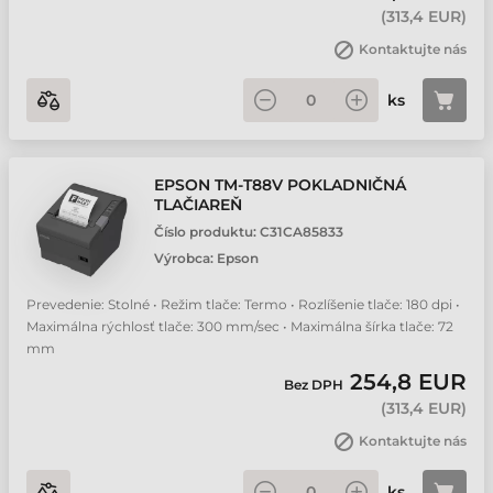
(
313,4 EUR
)
Kontaktujte nás
ks
EPSON TM-T88V POKLADNIČNÁ
TLAČIAREŇ
Číslo produktu:
C31CA85833
Výrobca:
Epson
Prevedenie: Stolné • Režim tlače: Termo • Rozlíšenie tlače: 180 dpi •
Maximálna rýchlosť tlače: 300 mm/sec • Maximálna šírka tlače: 72
mm
254,8 EUR
Bez DPH
(
313,4 EUR
)
Kontaktujte nás
ks