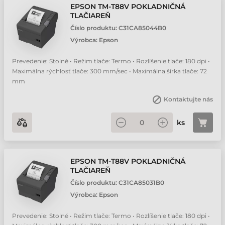
EPSON TM-T88V POKLADNIČNÁ
TLAČIAREŇ
Číslo produktu:
C31CA85044B0
Výrobca:
Epson
Prevedenie: Stolné • Režim tlače: Termo • Rozlíšenie tlače: 180 dpi •
Maximálna rýchlosť tlače: 300 mm/sec • Maximálna šírka tlače: 72
mm
Kontaktujte nás
ks
EPSON TM-T88V POKLADNIČNÁ
TLAČIAREŇ
Číslo produktu:
C31CA85031B0
Výrobca:
Epson
Prevedenie: Stolné • Režim tlače: Termo • Rozlíšenie tlače: 180 dpi •