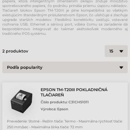
papiera, ktorá inteligentným zmenšením okrajov znižuje množstvo
spotrebovaného papiera, čo podniku prináša priamu úsporu nákladov.
Tlačiareň blokov Epson TM-T20III je plne kompatibilná so všetkým
existujúcim štandardným príslušenstvom Epson, čo uľahčuje a zlacňuje
upgrade starších modelov. Flexibilnú konektivitu zaisťujú vstavané
rozhrania USB, Ethernet a sériový port, vďaka čomu sa zariadenie dá
bezproblémovo integrovať do takmer akéhokoľvek moderného aj
tradičného POS systému.
2
produktov
EPSON TM-T20III POKLADNIČNÁ
TLAČIAREŇ
Číslo produktu:
C31CH51011
Výrobca:
Epson
Prevedenie: Stolné • Režim tlače: Termo • Maximálna rýchlosť tlače:
250 mm/sec • Maximálna šírka tlače: 72 mm