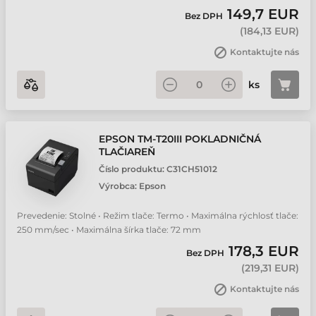
149,7 EUR
Bez DPH
(
184,13 EUR
)
Kontaktujte nás
ks
EPSON TM-T20III POKLADNIČNÁ
TLAČIAREŇ
Číslo produktu:
C31CH51012
Výrobca:
Epson
Prevedenie: Stolné • Režim tlače: Termo • Maximálna rýchlosť tlače:
250 mm/sec • Maximálna šírka tlače: 72 mm
178,3 EUR
Bez DPH
(
219,31 EUR
)
Kontaktujte nás