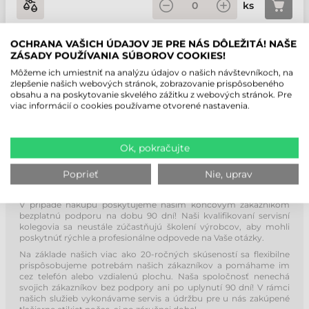
ks
OCHRANA VAŠICH ÚDAJOV JE PRE NÁS DÔLEŽITÁ! NAŠE
ZÁSADY POUŽÍVANIA SÚBOROV COOKIES!
NAKUPUJTE ETIKETY OD TÝCH, KTORÍ
Môžeme ich umiestniť na analýzu údajov o našich návštevníkoch, na
zlepšenie našich webových stránok, zobrazovanie prispôsobeného
ICH POZNAJÚ NAJLEPŠIE!
obsahu a na poskytovanie skvelého zážitku z webových stránok. Pre
viac informácií o cookies používame otvorené nastavenia.
Ok, pokračujte
Poprieť
Nie, uprav
HELP-DESK ZDARMA NA 90 DNÍ!
V prípade nákupu poskytujeme našim koncovým zákazníkom
bezplatnú podporu na dobu 90 dní! Naši kvalifikovaní servisní
kolegovia sa neustále zúčastňujú školení výrobcov, aby mohli
poskytnúť rýchle a profesionálne odpovede na Vaše otázky.
Na základe našich viac ako 20-ročných skúseností sa flexibilne
prispôsobujeme potrebám našich zákazníkov a pomáhame im
cez telefón alebo vzdialenú plochu. Naša spoločnosť nenechá
svojich zákazníkov bez podpory ani po uplynutí 90 dní! V rámci
našich služieb vykonávame servis a údržbu pre u nás zakúpené