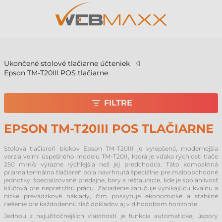
v
Ukončené stolové tlačiarne účteniek
Epson TM-T20III POS tlačiarne
FILTRE
EPSON TM-T20III POS TLAČIARNE
Stolová tlačiareň blokov Epson TM-T20III je vylepšená, modernejšia
verzia veľmi úspešného modelu TM-T20II, ktorá je vďaka rýchlosti tlače
250 mm/s výrazne rýchlejšia než jej predchodca. Táto kompaktná
priama termálna tlačiareň bola navrhnutá špeciálne pre maloobchodné
jednotky, špecializované predajne, bary a reštaurácie, kde je spoľahlivosť
kľúčová pre nepretržitú prácu. Zariadenie zaručuje vynikajúcu kvalitu a
nízke prevádzkové náklady, čím poskytuje ekonomické a stabilné
riešenie pre každodennú tlač dokladov aj v dlhodobom horizonte.
Jednou z najužitočnejších vlastností je funkcia automatickej úspory