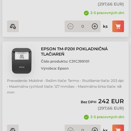
(
297,66 EUR
)
3-5 pracovných dní
ks
EPSON TM-P20II POKLADNIČNÁ
TLAČIAREŇ
Číslo produktu:
C31CJ99101
Výrobca:
Epson
Prevedenie: Mobilné • Režim tlače: Termo • Rozlíšenie tlače: 203 dpi
• Maximálna rýchlosť tlače: 127 mm/sec • Maximálna šírka tlače: 48
mm
242 EUR
Bez DPH
(
297,66 EUR
)
3-5 pracovných dní
ks