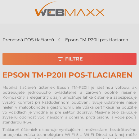
v
Prenosná POS tlačiareň
Epson TM-P20II pos-tlaciaren
FILTRE
EPSON TM-P20II POS-TLACIAREN
Mobilná tlačiareň účteniek Epson TM-P20II je ideálnou voľbou, ak
potrebujete jednoducho ovládateľné a zároveň odolné riešenie.
Kompaktný a elegantný dizajn umožňuje ľahké čistenie a zabezpečuje
vysoký komfort pri každodennom používaní. Svoje uplatnenie nájde
nielen v maloobchode a gastronómii, ale vďaka certifikácii na použitie
vo vozidlách je vhodná aj pre sektor dopravy. Masívne telo zaručuje
zvýšenú odolnosť voči nárazom a ochranu proti prachu a vode podľa
štandardu IP54.
Tlačiareň účteniek disponuje vynikajúcimi možnosťami bezdrôtového
pripojenia: vďaka technológiám Wi-Fi 5 a Wi-Fi Direct sa k nej môže