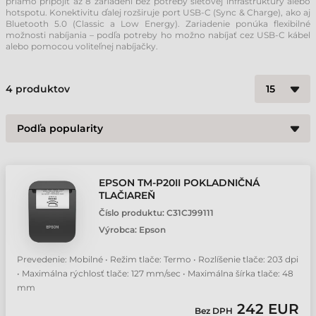
priamo pripojiť až 8 zariadení bez potreby sieťovej infraštruktúry alebo
hotspotu. Konektivitu ďalej rozširuje port USB-C (Sync & Charge), ako aj
Bluetooth 5.0 (Classic a Low Energy). Zariadenie ponúka flexibilné
možnosti nabíjania – podľa potreby ho možno nabíjať cez USB-C kábel
alebo pomocou voliteľnej nabíjačky.
4
produktov
EPSON TM-P20II POKLADNIČNÁ
TLAČIAREŇ
Číslo produktu:
C31CJ99111
Výrobca:
Epson
Prevedenie: Mobilné • Režim tlače: Termo • Rozlíšenie tlače: 203 dpi
• Maximálna rýchlosť tlače: 127 mm/sec • Maximálna šírka tlače: 48
mm
242 EUR
Bez DPH