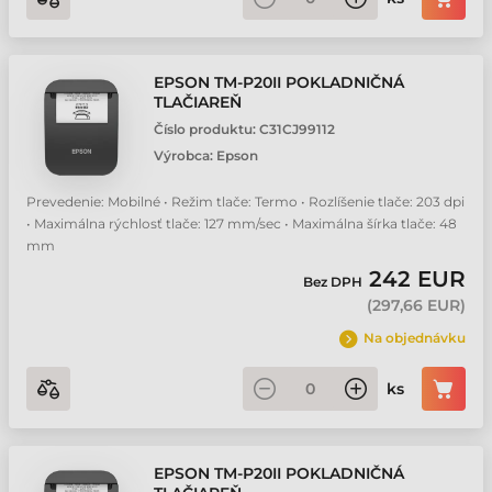
EPSON TM-P20II POKLADNIČNÁ
TLAČIAREŇ
Číslo produktu:
C31CJ99112
Výrobca:
Epson
Prevedenie: Mobilné • Režim tlače: Termo • Rozlíšenie tlače: 203 dpi
• Maximálna rýchlosť tlače: 127 mm/sec • Maximálna šírka tlače: 48
mm
242 EUR
Bez DPH
(
297,66 EUR
)
Na objednávku
ks
EPSON TM-P20II POKLADNIČNÁ