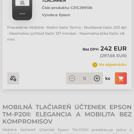
TLAČIAREŇ
Číslo produktu:
C31CJ99106
Výrobca:
Epson
Prevedenie: Mobilné • Režim tlače: Termo • Rozlíšenie tlače: 203 dpi
• Maximálna rýchlosť tlače: 127 mm/sec • Maximálna šírka tlače: 48
mm
242 EUR
Bez DPH
(
297,66 EUR
)
Na objednávku
ks
MOBILNÁ TLAČIAREŇ ÚČTENIEK EPSON
TM-P20II: ELEGANCIA A MOBILITA BEZ
KOMPROMISOV
Mobilná tlačiareň účteniek Epson TM-P20II predstavuje jedno z