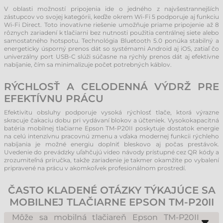
V oblasti možností pripojenia ide o jedného z najvšestrannejších
zástupcov vo svojej kategórii, keďže okrem Wi-Fi 5 podporuje aj funkciu
Wi-Fi Direct. Toto inovatívne riešenie umožňuje priame pripojenie až 8
rôznych zariadení k tlačiarni bez nutnosti použitia centrálnej siete alebo
samostatného hotspotu. Technológia Bluetooth 5.0 ponúka stabilný a
energeticky úsporný prenos dát so systémami Android aj iOS, zatiaľ čo
univerzálny port USB-C slúži súčasne na rýchly prenos dát aj efektívne
nabíjanie, čím sa minimalizuje počet potrebných káblov.
RÝCHLOSŤ A CELODENNÁ VÝDRŽ PRE
EFEKTÍVNU PRÁCU
Efektivitu obsluhy podporuje vysoká rýchlosť tlače, ktorá výrazne
skracuje čakaciu dobu pri vydávaní blokov a účteniek. Vysokokapacitná
batéria mobilnej tlačiarne Epson TM-P20II poskytuje dostatok energie
na celú intenzívnu pracovnú zmenu a vďaka modernej funkcii rýchleho
nabíjania je možné energiu doplniť bleskovo aj počas prestávok.
Uvedenie do prevádzky uľahčujú video návody prístupné cez QR kódy a
zrozumiteľná príručka, takže zariadenie je takmer okamžite po vybalení
pripravené na prácu v akomkoľvek profesionálnom prostredí.
ČASTO KLADENÉ OTÁZKY TÝKAJÚCE SA
MOBILNEJ TLAČIARNE EPSON TM-P20II
Môže sa mobilná tlačiareň Epson TM-P20II