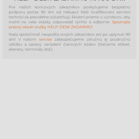
Pre našich koncových zákazníkov poskytujeme bezplatnú
podporu počas 90 dní od nákupu! Naši kvalifikovaní servisní
technici sa pravidelne zúčastňujú školení priamo u výrobcov, aby
mohli na vaše otázky odpovedať rýchlo a odborne.
Spoznajte
presný obsah služby HELP-DESK ZADARMO!
Naša spoločnosť neopúšťa svojich zákazníkov ani po uplynutí 90
dní! V našom
servise
zabezpečujeme záručnú aj pozáručnú
údržbu a opravy zariadení čiarových kódov (tlačiarne etikiet,
skenery, terminály atď.).