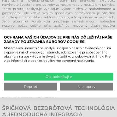
najľahších a najelegantnejších riešení pre prenosnú fakturáciu,
navrhnuté špeciálne pre potreby zamestnancov v neustálom pohybe.
Tento prístroj poskytuje vynikajúci výkon nielen v maloobchode a
gastronómii, ale vďaka svojim špeciálnym certifikáciám je oficiálne
schválený aj na použitie v sektore dopravy, a to aj priamo vo vozidlách.
Jeho ultraľahká konštrukcia umožňuje zamestnancom pohodlné
nosenie počas celého dňa, zatiaľ čo moderný dizajn dodáva
profesionálny vzhľad pri obsluhe zákazníkov v akomkoľvek obchodnom
prostredí.
OCHRANA VAŠICH ÚDAJOV JE PRE NÁS DÔLEŽITÁ! NAŠE
ZÁSADY POUŽÍVANIA SÚBOROV COOKIES!
ROBUSTNÁ KONŠTRUKCIA A
Môžeme ich umiestniť na analýzu údajov o našich návštevníkoch, na
HYGIENICKÉ POUŽITIE AJ V TERÉNE
zlepšenie našich webových stránok, zobrazovanie prispôsobeného
obsahu a na poskytovanie skvelého zážitku z webových stránok. Pre
Tlačiareň Epson TM-P20II je pripravená na každodenné intenzívne
viac informácií o cookies používame otvorené nastavenia.
zaťaženie. Jej zosilnené telo poskytuje zvýšenú odolnosť voči nárazom,
takže náhodné fyzické vplyvy nespôsobujú problémy v prevádzke.
Ochrana proti prachu a vode IP54 zaručuje spoľahlivý chod na
vonkajších stanovištiach alebo v prašných skladoch, pričom hladký
Ok, pokračujte
povrch prístroja umožňuje mimoriadne jednoduché čistenie a
dezinfekciu. Vďaka praktickej spone na opasok alebo ramennému
Poprieť
Nie, uprav
popruhu je tlačiareň vždy po ruke a s rýchlym systémom vkladania
papiera „drop-in“ trvá výmena kotúča len niekoľko sekúnd, takže
pracovný proces sa nikdy nezastaví.
ŠPIČKOVÁ BEZDRÔTOVÁ TECHNOLÓGIA
A JEDNODUCHÁ INTEGRÁCIA