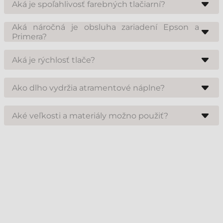
Aká je spoľahlivosť farebných tlačiarní?
dlhodobého hľadiska sa vracia vo forme úspor pri menších šaržiach a
vyššej pridanej hodnoty vášho obalu.
Značky Epson a Primera sú lídrami v segmente. Ich zariadenia sú
konštruované pre priemyselné a komerčné využitie, čo zabezpečuje
Aká náročná je obsluha zariadení Epson a
stabilný výkon a nízke náklady na údržbu.
Primera?
Výrobcovia kladú veľký dôraz na užívateľskú prívetivosť. Menu tlačiarne
je intuitívne a s pomocou dodávaného softvéru je návrh aj samotná tlač
Aká je rýchlosť tlače?
jednoduchá a rýchla aj pre menej skúsených používateľov.
Rýchlosť závisí od zvoleného modelu. Priemyselné modely Epson
dokážu vytlačiť stovky etikiet za minútu, zatiaľ čo menšie stolové
Ako dlho vydržia atramentové náplne?
modely sú o niečo pomalšie, no stále dostatočne efektívne pre potreby
malých a stredných podnikov.
Výdrž kaziet ovplyvňuje veľkosť etikety a hustota pokrytia farbou. Epson
aj Primera využívajú vysokokapacitné náplne, aby sa minimalizovala
Aké veľkosti a materiály možno použiť?
frekvencia ich výmeny a zabezpečila plynulá prevádzka.
Tieto tlačiarne ponúkajú širokú škálu flexibility. Umožňujú tlač na
papierové etikety s lesklým či matným povrchom, ale aj na plastové
(PE/PP) materiály, čím pokrývajú väčšinu požiadaviek moderného
obchodu.