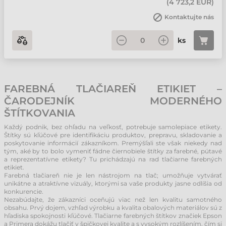
(
4 723,2 EUR
)
Kontaktujte nás
ks
FAREBNÁ TLAČIAREŇ ETIKIET –
ČARODEJNÍK MODERNÉHO
ŠTÍTKOVANIA
Každý podnik, bez ohľadu na veľkosť, potrebuje samolepiace etikety.
Štítky sú kľúčové pre identifikáciu produktov, prepravu, skladovanie a
poskytovanie informácií zákazníkom. Premýšľali ste však niekedy nad
tým, aké by to bolo vymeniť fádne čiernobiele štítky za farebné, pútavé
a reprezentatívne etikety? Tu prichádzajú na rad tlačiarne farebných
etikiet.
Farebná tlačiareň nie je len nástrojom na tlač; umožňuje vytvárať
unikátne a atraktívne vizuály, ktorými sa vaše produkty jasne odlíšia od
konkurencie.
Nezabúdajte, že zákazníci oceňujú viac než len kvalitu samotného
obsahu. Prvý dojem, vzhľad výrobku a kvalita obalových materiálov sú z
hľadiska spokojnosti kľúčové. Tlačiarne farebných štítkov značiek Epson
a Primera dokážu tlačiť v špičkovej kvalite a s vysokým rozlíšením, čím si