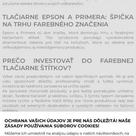
zaručene získate dôveru svojich odberateľov.
TLAČIARNE EPSON A PRIMERA: ŠPIČKA
NA TRHU FAREBNÉHO ZNAČENIA
Epson a Primera sú dve značky, ktoré dominujú trhu s farebnými
tlačiarňami etikiet. Títo výrobcovia ponúkajú vysokokvalitné
atramentové riešenia pre tlač na kotúčoch, ktoré sú ideálne pre
veľkoobjemovú aj nízkoobjemovú produkciu.
PREČO INVESTOVAŤ DO FAREBNEJ
TLAČIARNE ŠTÍTKOV?
Výber závisí predovšetkým od vašich špecifických potrieb. Ak je pre
vašu spoločnosť dôležitý profesionálny imidž a túžba vyniknúť,
investícia do takéhoto zariadenia sa určite oplatí.
Ak ponúkate rôznorodé produkty a pre každý potrebujete unikátny
dizajn, farebná tlačiareň je ideálnou voľbou. S týmto typom zariadenia
môžete rýchlo a flexibilne tlačiť štítky pre rôzne produktové rady bez
závislosti od externých dodávateľov a vysokých nákladov na tlačovú
prípravu.
Farebné tlačiarne sú nenahraditeľné najmä vtedy, ak sa informácie o
produkte (napr. zloženie alebo dátumy spotreby) často menia. V
OCHRANA VAŠICH ÚDAJOV JE PRE NÁS DÔLEŽITÁ! NAŠE
takýchto prípadoch vám zariadenia Epson a Primera umožnia okamžitú
ZÁSADY POUŽÍVANIA SÚBOROV COOKIES!
aktualizáciu grafiky, aby boli vaše údaje vždy aktuálne.
Môžeme ich umiestniť na analýzu údajov o našich návštevníkoch, na