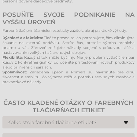
personalizované darčekové predmety.
POSUŇTE SVOJE PODNIKANIE NA
VYŠŠIU ÚROVEŇ
Farebná tlač prináša nielen estetický zážitok, ale aj praktické výhody:
Rýchlosť a efektivita:
Tlačíte presne to, čo potrebujete, čím eliminujete
čakanie na externú dodávku. Šetríte čas, pretože výroba prebieha
priamo u vás. Zároveň znižujete náklady spojené s prípravou klišé a
nastavovaním veľkých tlačiarenských strojov.
Flexibilita:
Každý štítok môže byť iný. Nie je problém vytlačiť len pár
kusov z konkrétnej grafiky, čo oceníte pri testovaní nových produktov
alebo pri menších šaržiach.
Spoľahlivosť:
Zariadenia Epson a Primera sú navrhnuté pre dlhú
životnosť a stabilitu, čo výrazne znižuje potrebu servisných zásahov a
prevádzkové náklady.
ČASTO KLADENÉ OTÁZKY O FAREBNÝCH
TLAČIARŇACH ETIKIET
Koľko stoja farebné tlačiarne etikiet?
Cena farebných tlačiarní sa líši v závislosti od výkonu a modelu. Hoci je
počiatočná investícia vyššia než pri termotransferových tlačiarňach, z