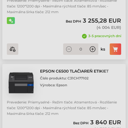
Prevedenie: Priemyselné • Režim tlače: Atramentová • Rozlíšenie
tlače: 1200*1200 dpi • Maximálna rýchlosť tlače: 85 mm/sec •
Maximálna šírka tlače: 212 mm
3 255,28 EUR
Bez DPH
(
4 004 EUR
)
3-5 pracovných dní
ks
EPSON C6500 TLAČIAREŇ ETIKIET
Číslo produktu:
C31CH77102
Výrobca:
Epson
Prevedenie: Priemyselné • Režim tlače: Atramentová • Rozlíšenie
tlače: 1200*1200 dpi • Maximálna rýchlosť tlače: 85 mm/sec •
Maximálna šírka tlače: 212 mm
3 840 EUR
Bez DPH