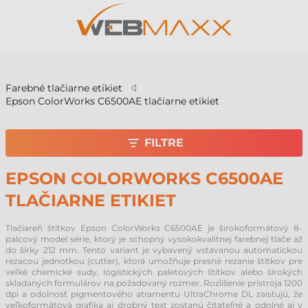
v
Farebné tlačiarne etikiet
Epson ColorWorks C6500AE tlačiarne etikiet
FILTRE
EPSON COLORWORKS C6500AE
TLAČIARNE ETIKIET
Tlačiareň štítkov Epson ColorWorks C6500AE je širokoformátový 8-
palcový model série, ktorý je schopný vysokokvalitnej farebnej tlače až
do šírky 212 mm. Tento variant je vybavený vstavanou automatickou
rezacou jednotkou (cutter), ktorá umožňuje presné rezanie štítkov pre
veľké chemické sudy, logistických paletových štítkov alebo širokých
skladaných formulárov na požadovaný rozmer. Rozlíšenie prístroja 1200
dpi a odolnosť pigmentového atramentu UltraChrome DL zaisťujú, že
veľkoformátová grafika aj drobný text zostanú čitateľné a odolné aj v