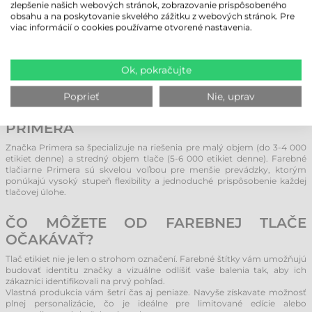
zlepšenie našich webových stránok, zobrazovanie prispôsobeného
TLAČIARNE FAREBNÝCH ŠTÍTKOV EPSON
obsahu a na poskytovanie skvelého zážitku z webových stránok. Pre
viac informácií o cookies používame otvorené nastavenia.
V portfóliu značky Epson nájdete základné modely (vhodné na tlač 3 – 4
000 štítkov denne) až po vysokovýkonné priemyselné stroje. Tieto
zariadenia sú mimoriadne spoľahlivé a ekonomické. Vďaka pokročilej
atramentovej technológii Epson dosahujú výtlačky vysokú ostrosť a
Ok, pokračujte
sýte farby, ktoré sú odolné voči vonkajším vplyvom a dlho nevyblednú.
Poprieť
Nie, uprav
TLAČIARNE FAREBNÝCH ŠTÍTKOV
PRIMERA
Značka Primera sa špecializuje na riešenia pre malý objem (do 3-4 000
etikiet denne) a stredný objem tlače (5-6 000 etikiet denne). Farebné
tlačiarne Primera sú skvelou voľbou pre menšie prevádzky, ktorým
ponúkajú vysoký stupeň flexibility a jednoduché prispôsobenie každej
tlačovej úlohe.
ČO MÔŽETE OD FAREBNEJ TLAČE
OČAKÁVAŤ?
Tlač etikiet nie je len o strohom označení. Farebné štítky vám umožňujú
budovať identitu značky a vizuálne odlíšiť vaše balenia tak, aby ich
zákazníci identifikovali na prvý pohľad.
Vlastná produkcia vám šetrí čas aj peniaze. Navyše získavate možnosť
plnej personalizácie, čo je ideálne pre limitované edície alebo