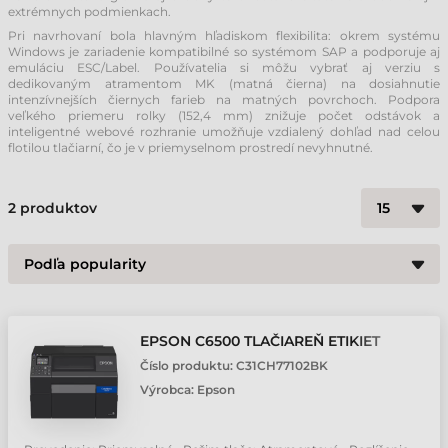
extrémnych podmienkach.
Pri navrhovaní bola hlavným hľadiskom flexibilita: okrem systému
Windows je zariadenie kompatibilné so systémom SAP a podporuje aj
emuláciu ESC/Label. Používatelia si môžu vybrať aj verziu s
dedikovaným atramentom MK (matná čierna) na dosiahnutie
intenzívnejších čiernych farieb na matných povrchoch. Podpora
veľkého priemeru rolky (152,4 mm) znižuje počet odstávok a
inteligentné webové rozhranie umožňuje vzdialený dohľad nad celou
flotilou tlačiarní, čo je v priemyselnom prostredí nevyhnutné.
2
produktov
EPSON C6500 TLAČIAREŇ ETIKIET
Číslo produktu:
C31CH77102BK
Výrobca:
Epson