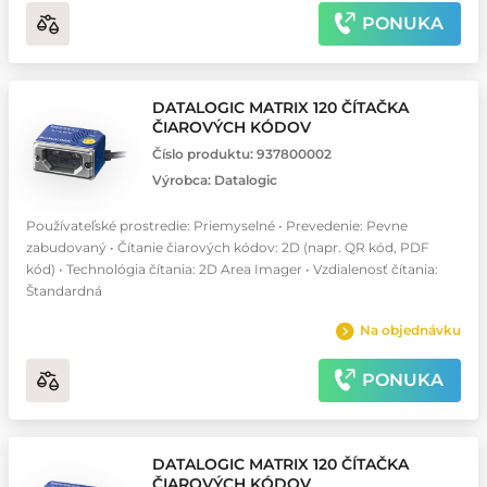
PONUKA
DATALOGIC MATRIX 120 ČÍTAČKA
ČIAROVÝCH KÓDOV
Číslo produktu:
937800002
Výrobca:
Datalogic
Používateľské prostredie: Priemyselné • Prevedenie: Pevne
zabudovaný • Čítanie čiarových kódov: 2D (napr. QR kód, PDF
kód) • Technológia čítania: 2D Area Imager • Vzdialenosť čítania:
Štandardná
Na objednávku
PONUKA
DATALOGIC MATRIX 120 ČÍTAČKA
ČIAROVÝCH KÓDOV