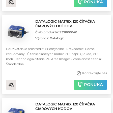
PONUKA
DATALOGIC MATRIX 120 ČÍTAČKA
ČIAROVÝCH KÓDOV
Číslo produktu:
937800040
Výrobca:
Datalogic
Používateľské prostredie: Priemyselné • Prevedenie: Pevne
zabudovaný • Čítanie čiarových kódov: 2D (napr. QR kód, PDF
kód) • Technológia čítania: 2D Area Imager • Vzdialenosť čítania:
Štandardná
Kontaktujte nás
PONUKA
DATALOGIC MATRIX 120 ČÍTAČKA
ČIAROVÝCH KÓDOV