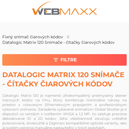
v
Fixný snímač čiarových kódov
Datalogic Matrix 120 Snímače - čítačky čiarových kódov
FILTRE
DATALOGIC MATRIX 120 SNÍMAČE
- ČÍTAČKY ČIAROVÝCH KÓDOV
Datalogic Matrix 120 je najmenší ultrakompaktný priemyselný skener
čiarových kódov na trhu, ktorý kombinuje minimálne nároky na
priestor s vstavaným Ethernetovým pripojením a profesionálnym
výkonom snímania. Zariadenie vybavené snímačom Global Shutter je k
dispozícii vo verziách s rozlíšením WVGA a 1,2 MP, čo zaisťuje precízne
dekódovanie 1D a 2D kódov. Jeho všestrannosť zaručujú voliteľné
polarizované, širokouhlé a Digimarc kompatibilné optické varianty, ako
aj systém ostrenia manuálne nastaviteľný v troch polohách.