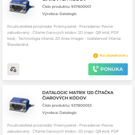
Číslo produktu:
937800001
Výrobca:
Datalogic
Používateľské prostredie: Priemyselné • Prevedenie: Pevne
zabudovaný • Čítanie čiarových kódov: 2D (napr. QR kód, PDF
kód) • Technológia čítania: 2D Area Imager • Vzdialenosť čítania:
Štandardná
Na objednávku
PONUKA
DATALOGIC MATRIX 120 ČÍTAČKA
ČIAROVÝCH KÓDOV
Číslo produktu:
937800053
Výrobca:
Datalogic
Používateľské prostredie: Priemyselné • Prevedenie: Pevne
zabudovaný • Čítanie čiarových kódov: 2D (napr. QR kód, PDF