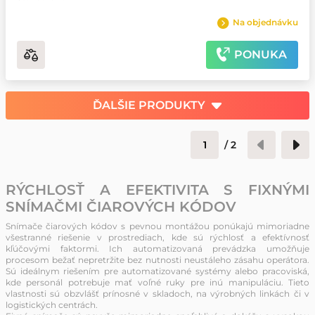
Na objednávku
PONUKA
ĎALŠIE PRODUKTY
/
2
RÝCHLOSŤ A EFEKTIVITA S FIXNÝMI
SNÍMAČMI ČIAROVÝCH KÓDOV
Snímače čiarových kódov s pevnou montážou ponúkajú mimoriadne
všestranné riešenie v prostrediach, kde sú rýchlosť a efektívnosť
kľúčovými faktormi. Ich automatizovaná prevádzka umožňuje
procesom bežať nepretržite bez nutnosti neustáleho zásahu operátora.
Sú ideálnym riešením pre automatizované systémy alebo pracoviská,
kde personál potrebuje mať voľné ruky pre inú manipuláciu. Tieto
vlastnosti sú obzvlášť prínosné v skladoch, na výrobných linkách či v
logistických centrách.