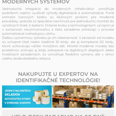
MODERNÝCH SYSTÉMOV
Jednoduchá integrácia do moderných infraštruktúr umožňuje
podnikom naplno využívať výhody digitalizácie a automatizácie. Fixné
snímače čiarových kódov sú kľúčovým prvkom pre moderné
prevádzky, pretože sú špeciálne navrhnuté pre jednoduchú montáž do
výrobných liniek či baliarní. Držanie kroku s technologickým vývojom je
v súčasnosti nevyhnutnosťou a tieto zariadenia zohrávajú v procese
automatizácie rozhodujúcu úlohu.
Ďalšou významnou výhodou je ich všestrannosť. V závislosti od modelu
sú schopné čítať nielen tradičné 1D kódy, ale aj komplexné 2D kódy,
ktoré uchovávajú väčšie množstvo dát. Mnohé moderné modely bez
problémov snímajú aj kódy zobrazené na digitálnych displejoch alebo
mobilných zariadeniach, čo umožňuje flexibilnú výmenu dát v rámci
celého dodávateľského reťazca.
NAKUPUJTE U EXPERTOV NA
IDENTIFIKAČNÉ TECHNOLÓGIE!