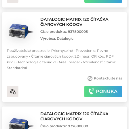
DATALOGIC MATRIX 120 ČÍTAČKA
ČIAROVÝCH KÓDOV
Číslo produktu:
937800005
Výrobca:
Datalogic
Používateľské prostredie: Priemyselné • Prevedenie: Pevne
zabudovaný • Čítanie čiarových kódov: 2D (napr. QR kód, PDF
kód) • Technológia čítania: 2D Area Imager • Vzdialenosť čítania:
Štandardná
Kontaktujte nás
PONUKA
DATALOGIC MATRIX 120 ČÍTAČKA
ČIAROVÝCH KÓDOV
Číslo produktu:
937800008