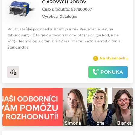
ČIAROVÝCH KÓDOV
Číslo produktu:
937800007
Výrobca:
Datalogic
Používateľské prostredie: Priemyselné • Prevedenie: Pevne
zabudovaný • Čítanie čiarových kódov: 2D (napr. QR kód, PDF
kód) • Technológia čítania: 2D Area Imager • Vzdialenosť čítania:
Štandardná
Na objednávku
PONUKA