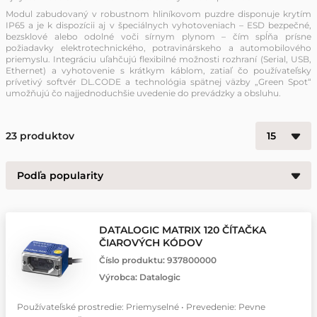
Modul zabudovaný v robustnom hliníkovom puzdre disponuje krytím
IP65 a je k dispozícii aj v špeciálnych vyhotoveniach – ESD bezpečné,
bezsklové alebo odolné voči sírnym plynom – čím spĺňa prísne
požiadavky elektrotechnického, potravinárskeho a automobilového
priemyslu. Integráciu uľahčujú flexibilné možnosti rozhraní (Serial, USB,
Ethernet) a vyhotovenie s krátkym káblom, zatiaľ čo používateľsky
prívetivý softvér DL.CODE a technológia spätnej väzby „Green Spot“
umožňujú čo najjednoduchšie uvedenie do prevádzky a obsluhu.
23
produktov
DATALOGIC MATRIX 120 ČÍTAČKA
ČIAROVÝCH KÓDOV
Číslo produktu:
937800000
Výrobca:
Datalogic
Používateľské prostredie: Priemyselné • Prevedenie: Pevne