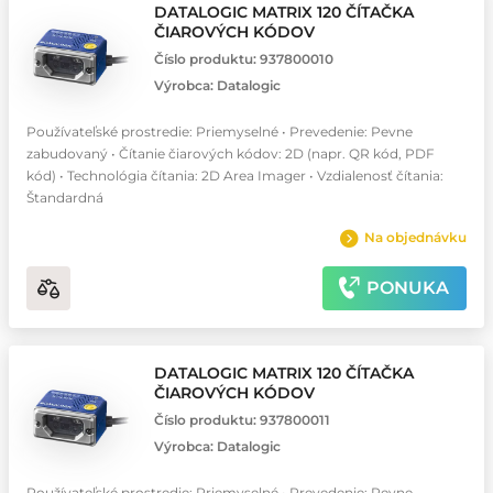
DATALOGIC MATRIX 120 ČÍTAČKA
ČIAROVÝCH KÓDOV
Číslo produktu:
937800010
Výrobca:
Datalogic
Používateľské prostredie: Priemyselné • Prevedenie: Pevne
zabudovaný • Čítanie čiarových kódov: 2D (napr. QR kód, PDF
kód) • Technológia čítania: 2D Area Imager • Vzdialenosť čítania:
Štandardná
Na objednávku
PONUKA
DATALOGIC MATRIX 120 ČÍTAČKA
ČIAROVÝCH KÓDOV
Číslo produktu:
937800011
Výrobca:
Datalogic
Používateľské prostredie: Priemyselné • Prevedenie: Pevne