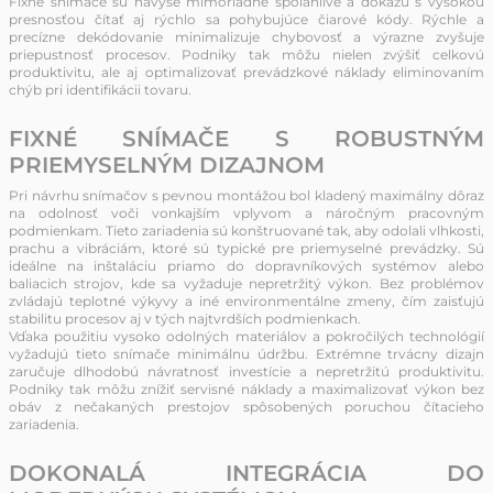
Fixné snímače sú navyše mimoriadne spoľahlivé a dokážu s vysokou
presnosťou čítať aj rýchlo sa pohybujúce čiarové kódy. Rýchle a
precízne dekódovanie minimalizuje chybovosť a výrazne zvyšuje
priepustnosť procesov. Podniky tak môžu nielen zvýšiť celkovú
produktivitu, ale aj optimalizovať prevádzkové náklady eliminovaním
chýb pri identifikácii tovaru.
FIXNÉ SNÍMAČE S ROBUSTNÝM
PRIEMYSELNÝM DIZAJNOM
Pri návrhu snímačov s pevnou montážou bol kladený maximálny dôraz
na odolnosť voči vonkajším vplyvom a náročným pracovným
podmienkam. Tieto zariadenia sú konštruované tak, aby odolali vlhkosti,
prachu a vibráciám, ktoré sú typické pre priemyselné prevádzky. Sú
ideálne na inštaláciu priamo do dopravníkových systémov alebo
baliacich strojov, kde sa vyžaduje nepretržitý výkon. Bez problémov
zvládajú teplotné výkyvy a iné environmentálne zmeny, čím zaisťujú
stabilitu procesov aj v tých najtvrdších podmienkach.
Vďaka použitiu vysoko odolných materiálov a pokročilých technológií
vyžadujú tieto snímače minimálnu údržbu. Extrémne trvácny dizajn
zaručuje dlhodobú návratnosť investície a nepretržitú produktivitu.
Podniky tak môžu znížiť servisné náklady a maximalizovať výkon bez
obáv z nečakaných prestojov spôsobených poruchou čítacieho
zariadenia.
DOKONALÁ INTEGRÁCIA DO