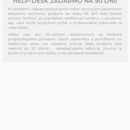
HELP-DESK ZADARMO NA 90 DNÍ!
Ku každému nákupu poskytujeme našim koncovým zákazníkom
bezplatnú technickú podporu po dobu 90 dní! Naši školení
servisní technici sú pravidelne certifikovaní priamo u výrobcov,
aby vám mohli poskytnúť rýchle a profesionálne odpovede na
vaše otázky.
Vďaka viac ako 20-ročným skúsenostiam sa flexibilne
prispôsobujeme potrebám našich zákazníkov a pomáhame im
telefonicky alebo cez vzdialený prístup. Naša podpora však
nekončí po 90 dňoch – zabezpečujeme odborný záručný aj
pozáručný servis pre všetky u nás zakúpené zariadenia!