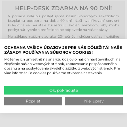
HELP-DESK ZDARMA NA 90 DNÍ!
V prípade nákupu poskytujeme našim koncovým zákazníkom
bezplatnú podporu na dobu 90 dní! Naši kvalifikovaní servisní
kolegovia sa neustále zúčastňujú školení výrobcov, aby mohli
poskytnúť rýchle a profesionálne odpovede na Vaše otázky.
Na základe našich viac ako 20-ročných skúseností sa flexibilne
prispôsobujeme potrebám našich zákazníkov a pomáhame im
cez telefón alebo vzdialenú plochu. Naša spoločnosť nenechá
OCHRANA VAŠICH ÚDAJOV JE PRE NÁS DÔLEŽITÁ! NAŠE
svojich zákazníkov bez podpory ani po uplynutí 90 dní! V rámci
ZÁSADY POUŽÍVANIA SÚBOROV COOKIES!
našich služieb vykonávame servis a údržbu pre u nás zakúpené
tlačiarne etikiet počas, aj po záručnej dobe!
Môžeme ich umiestniť na analýzu údajov o našich návštevníkoch, na
zlepšenie našich webových stránok, zobrazovanie prispôsobeného
obsahu a na poskytovanie skvelého zážitku z webových stránok. Pre
viac informácií o cookies používame otvorené nastavenia.
Ok, pokračujte
Poprieť
Nie, uprav