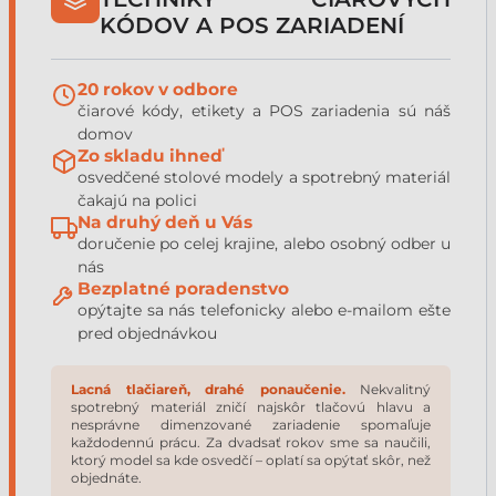
KÓDOV A POS ZARIADENÍ
20 rokov v odbore
čiarové kódy, etikety a POS zariadenia sú náš
domov
Zo skladu ihneď
osvedčené stolové modely a spotrebný materiál
čakajú na polici
Na druhý deň u Vás
doručenie po celej krajine, alebo osobný odber u
nás
Bezplatné poradenstvo
opýtajte sa nás telefonicky alebo e-mailom ešte
pred objednávkou
Lacná tlačiareň, drahé ponaučenie.
Nekvalitný
spotrebný materiál zničí najskôr tlačovú hlavu a
nesprávne dimenzované zariadenie spomaľuje
každodennú prácu. Za dvadsať rokov sme sa naučili,
ktorý model sa kde osvedčí – oplatí sa opýtať skôr, než
objednáte.