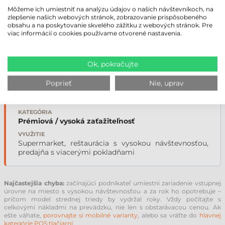
DOKLADY
Môžeme ich umiestniť na analýzu údajov o našich návštevníkoch, na
100–500 ks
zlepšenie našich webových stránok, zobrazovanie prispôsobeného
obsahu a na poskytovanie skvelého zážitku z webových stránok. Pre
KATEGÓRIA
viac informácií o cookies používame otvorené nastavenia.
Stredná trieda
VYUŽITIE
Reštaurácia, stredne navštevovaná predajňa, butik
Ok, pokračujte
Poprieť
Nie, uprav
DOKLADY
500+ ks
KATEGÓRIA
Prémiová / vysoká zaťažiteľnosť
VYUŽITIE
Supermarket, reštaurácia s vysokou návštevnosťou,
predajňa s viacerými pokladňami
Najčastejšia chyba:
začínajúci podnikateľ umiestni zariadenie vstupnej
úrovne na miesto s vysokou návštevnosťou a za rok ho opotrebuje –
pričom model strednej triedy by vydržal roky. Vždy počítajte s
celkovými nákladmi na prevádzku, nie len s obstarávacou cenou. Ak
ešte váhate,
porovnajte si mobilné varianty
, alebo sa vráťte do
hlavnej
kategórie POS tlačiarní
.