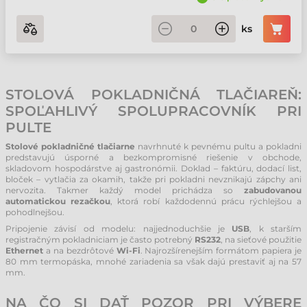
ks
STOLOVÁ POKLADNIČNÁ TLAČIAREŇ:
SPOĽAHLIVÝ SPOLUPRACOVNÍK PRI
PULTE
Stolové pokladničné tlačiarne
navrhnuté k pevnému pultu a pokladni
predstavujú úsporné a bezkompromisné riešenie v obchode,
skladovom hospodárstve aj gastronómii. Doklad – faktúru, dodací list,
bloček – vytlačia za okamih, takže pri pokladni nevznikajú zápchy ani
nervozita. Takmer každý model prichádza so
zabudovanou
automatickou rezačkou
, ktorá robí každodennú prácu rýchlejšou a
pohodlnejšou.
Pripojenie závisí od modelu: najjednoduchšie je
USB
, k starším
registračným pokladniciam je často potrebný
RS232
, na sieťové použitie
Ethernet
a na bezdrôtové
Wi-Fi
. Najrozšírenejším formátom papiera je
80 mm termopáska, mnohé zariadenia sa však dajú prestaviť aj na 57
mm.
NA ČO SI DAŤ POZOR PRI VÝBERE