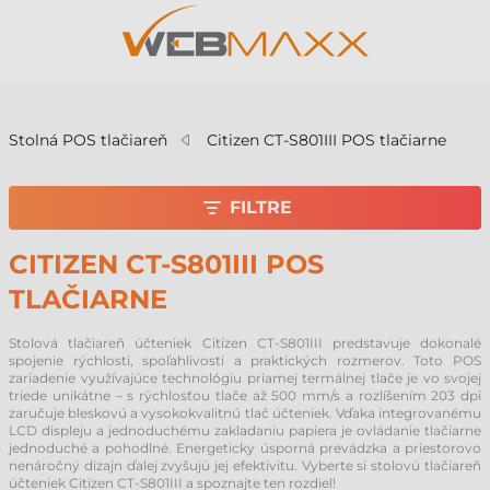
v
Stolná POS tlačiareň
Citizen CT-S801III POS tlačiarne
FILTRE
CITIZEN CT-S801III POS
TLAČIARNE
Stolová tlačiareň účteniek Citizen CT-S801III predstavuje dokonalé
spojenie rýchlosti, spoľahlivosti a praktických rozmerov. Toto POS
zariadenie využívajúce technológiu priamej termálnej tlače je vo svojej
triede unikátne – s rýchlosťou tlače až 500 mm/s a rozlíšením 203 dpi
zaručuje bleskovú a vysokokvalitnú tlač účteniek. Vďaka integrovanému
LCD displeju a jednoduchému zakladaniu papiera je ovládanie tlačiarne
jednoduché a pohodlné. Energeticky úsporná prevádzka a priestorovo
nenáročný dizajn ďalej zvyšujú jej efektivitu. Vyberte si stolovú tlačiareň
účteniek Citizen CT-S801III a spoznajte ten rozdiel!