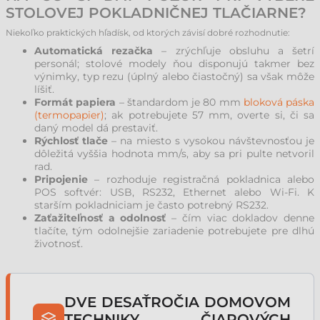
STOLOVEJ POKLADNIČNEJ TLAČIARNE?
Niekoľko praktických hľadísk, od ktorých závisí dobré rozhodnutie:
Automatická rezačka
– zrýchľuje obsluhu a šetrí
personál; stolové modely ňou disponujú takmer bez
výnimky, typ rezu (úplný alebo čiastočný) sa však môže
líšiť.
Formát papiera
– štandardom je 80 mm
bloková páska
(termopapier)
; ak potrebujete 57 mm, overte si, či sa
daný model dá prestaviť.
Rýchlosť tlače
– na miesto s vysokou návštevnosťou je
dôležitá vyššia hodnota mm/s, aby sa pri pulte netvoril
rad.
Pripojenie
– rozhoduje registračná pokladnica alebo
POS softvér: USB, RS232, Ethernet alebo Wi-Fi. K
starším pokladniciam je často potrebný RS232.
Zaťažiteľnosť a odolnosť
– čím viac dokladov denne
tlačíte, tým odolnejšie zariadenie potrebujete pre dlhú
životnosť.
DVE DESAŤROČIA DOMOVOM
TECHNIKY ČIAROVÝCH