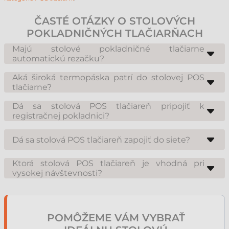
ČASTÉ OTÁZKY O STOLOVÝCH
POKLADNIČNÝCH TLAČIARŇACH
Majú stolové pokladničné tlačiarne
automatickú rezačku?
Áno, stolové POS tlačiarne prichádzajú takmer bez výnimky so
zabudovanou automatickou rezačkou, ktorá po tlači oddelí doklad.
Aká široká termopáska patrí do stolovej POS
Zrýchľuje to obsluhu a šetrí personál. Rez môže byť úplný alebo
tlačiarne?
čiastočný (papier zostane v niekoľkých bodoch spojený) – uvádza to
Najrozšírenejšia je 80 mm široká termopáska, to je štandard stolových
špecifikácia daného typu.
modelov. Mnohé zariadenia sa dajú jednoduchou redukciou prestaviť aj
Dá sa stolová POS tlačiareň pripojiť k
na 57 mm kotúčik. Vhodný spotrebný materiál nájdete v našej kategórii
registračnej pokladnici?
blokových pások.
Áno. Spôsob pripojenia závisí od registračnej pokladnice alebo POS
softvéru: väčšine moderných systémov stačí USB, mnohé staršie
Dá sa stolová POS tlačiareň zapojiť do siete?
pokladnice však vyžadujú sériový port RS232. Pred objednávkou si
overte dokumentáciu obslužného zariadenia, alebo sa opýtajte nás.
Áno, stolové modely s konektorom Ethernet (LAN) sa dajú zapojiť do
siete, takže tú istú tlačiareň môže používať viac počítačov či pokladní a
Ktorá stolová POS tlačiareň je vhodná pri
dá sa nastaviť aj pevná IP adresa. To je obzvlášť užitočné v predajni s
vysokej návštevnosti?
viacerými pokladňami alebo pri sieťovom príjme objednávok.
Pri vysokej návštevnosti sa odporúča zariadenie strednej alebo
prémiovej triedy s vyššou rýchlosťou tlače (mm/s) a vyššou
zaťažiteľnosťou. Model vstupnej úrovne sa pri vysokej záťaži rýchlo
opotrebuje, zatiaľ čo správne dimenzované zariadenie slúži roky. Ak si
nie ste istí dimenzovaním, požiadajte nás pred kúpou o bezplatné
POMÔŽEME VÁM VYBRAŤ
poradenstvo.