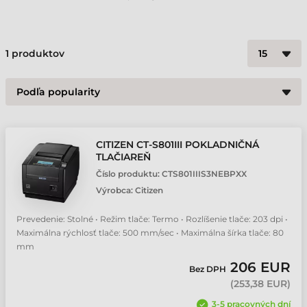
1
produktov
CITIZEN CT-S801III POKLADNIČNÁ
TLAČIAREŇ
Číslo produktu:
CTS801IIIS3NEBPXX
Výrobca:
Citizen
Prevedenie: Stolné • Režim tlače: Termo • Rozlíšenie tlače: 203 dpi •
Maximálna rýchlosť tlače: 500 mm/sec • Maximálna šírka tlače: 80
mm
206 EUR
Bez DPH
(
253,38 EUR
)
3-5 pracovných dní