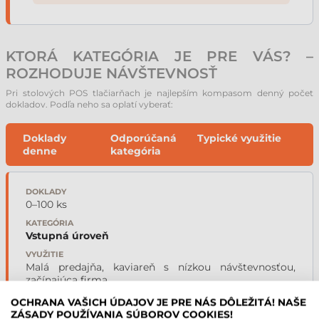
KTORÁ KATEGÓRIA JE PRE VÁS? –
ROZHODUJE NÁVŠTEVNOSŤ
Pri stolových POS tlačiarňach je najlepším kompasom denný počet
dokladov. Podľa neho sa oplatí vyberať:
Doklady
Odporúčaná
Typické využitie
denne
kategória
DOKLADY
0–100 ks
KATEGÓRIA
Vstupná úroveň
VYUŽITIE
Malá predajňa, kaviareň s nízkou návštevnosťou,
začínajúca firma
OCHRANA VAŠICH ÚDAJOV JE PRE NÁS DÔLEŽITÁ! NAŠE
ZÁSADY POUŽÍVANIA SÚBOROV COOKIES!