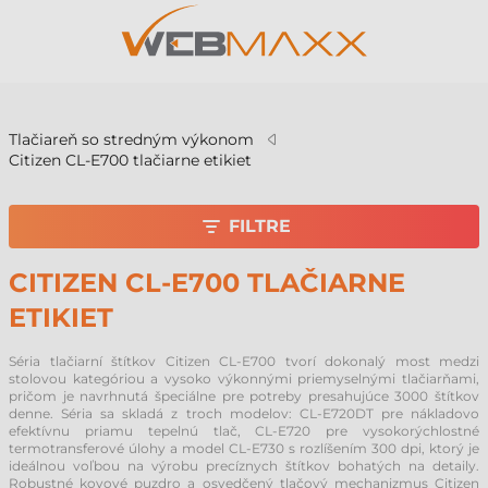
v
Tlačiareň so stredným výkonom
Citizen CL-E700 tlačiarne etikiet
FILTRE
CITIZEN CL-E700 TLAČIARNE
ETIKIET
Séria tlačiarní štítkov Citizen CL-E700 tvorí dokonalý most medzi
stolovou kategóriou a vysoko výkonnými priemyselnými tlačiarňami,
pričom je navrhnutá špeciálne pre potreby presahujúce 3000 štítkov
denne. Séria sa skladá z troch modelov: CL-E720DT pre nákladovo
efektívnu priamu tepelnú tlač, CL-E720 pre vysokorýchlostné
termotransferové úlohy a model CL-E730 s rozlíšením 300 dpi, ktorý je
ideálnou voľbou na výrobu precíznych štítkov bohatých na detaily.
Robustné kovové puzdro a osvedčený tlačový mechanizmus Citizen