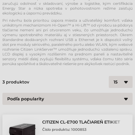
zaručujú odolnosť v skladovaní, výrobe a logistike, kým certifikácia
Energy Star a nízka spotreba v pohotovostnom režime zaisťujú
ekologickú a úspornú prevádzku.
Pri návrhu bola prioritou úspora miesta a užívateľský komfort: vďaka
unikátnym mechanizmom Hi-Open™ a Hi-Lift™ od výrobcu sa pôdorys
tlačiarne nemení ani pri otvorenom veku, čo umožňuje jednoduchú
výmenu spotrebného materiálu aj v stiesnených priestoroch. Okrem
štandardne dodávaných rozhraní USB a Ethernet je k dispozícii voľný
slot pre moduly sériového, paralelného portu alebo WLAN, kým webové
rozhranie Citizen LinkServer™ umožňuje jednoduchú vzdialenú správu.
LCD displej s vysokým rozlíšením na prednom paneli a nastaviteľné
senzory médií ďalej zvyšujú flexibilitu systému, vďaka čomu táto séria
ponúka spoľahlivé a škálovateľné riešenie pre akýkoľvek rastúci podnik.
3
produktov
CITIZEN CL-E700 TLAČIAREŇ ETIKIET
Číslo produktu:
1000853