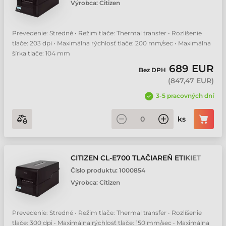
Výrobca:
Citizen
Prevedenie: Stredné • Režim tlače: Thermal transfer • Rozlíšenie
tlače: 203 dpi • Maximálna rýchlosť tlače: 200 mm/sec • Maximálna
šírka tlače: 104 mm
689 EUR
Bez DPH
(
847,47 EUR
)
3-5 pracovných dní
ks
CITIZEN CL-E700 TLAČIAREŇ ETIKIET
Číslo produktu:
1000854
Výrobca:
Citizen
Prevedenie: Stredné • Režim tlače: Thermal transfer • Rozlíšenie
tlače: 300 dpi • Maximálna rýchlosť tlače: 150 mm/sec • Maximálna