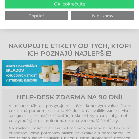
Na objednávku
Ok, pokračujte
Poprieť
Nie, uprav
ks
NAKUPUJTE ETIKETY OD TÝCH, KTORÍ
ICH POZNAJÚ NAJLEPŠIE!
HELP-DESK ZDARMA NA 90 DNÍ!
V prípade nákupu poskytujeme našim koncovým zákazníkom
bezplatnú podporu na dobu 90 dní! Naši kvalifikovaní servisní
kolegovia sa neustále zúčastňujú školení výrobcov, aby mohli
poskytnúť rýchle a profesionálne odpovede na Vaše otázky.
Na základe našich viac ako 20-ročných skúseností sa flexibilne
prispôsobujeme potrebám našich zákazníkov a pomáhame im
cez telefón alebo vzdialenú plochu. Naša spoločnosť nenechá