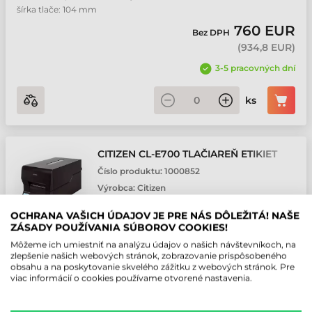
šírka tlače: 104 mm
760 EUR
Bez DPH
(
934,8 EUR
)
3-5 pracovných dní
ks
CITIZEN CL-E700 TLAČIAREŇ ETIKIET
Číslo produktu:
1000852
Výrobca:
Citizen
OCHRANA VAŠICH ÚDAJOV JE PRE NÁS DÔLEŽITÁ! NAŠE
ZÁSADY POUŽÍVANIA SÚBOROV COOKIES!
Prevedenie: Stredné • Režim tlače: Termo • Rozlíšenie tlače: 203 dpi
• Maximálna rýchlosť tlače: 200 mm/sec • Maximálna šírka tlače:
Môžeme ich umiestniť na analýzu údajov o našich návštevníkoch, na
zlepšenie našich webových stránok, zobrazovanie prispôsobeného
104 mm
obsahu a na poskytovanie skvelého zážitku z webových stránok. Pre
625,2 EUR
viac informácií o cookies používame otvorené nastavenia.
Bez DPH
(
769 EUR
)