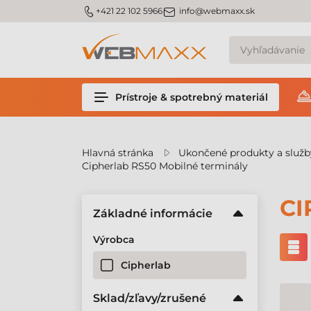
v
m_phone
m_email
+421 22 102 5966
info@webmaxx.sk
Prístroje & spotrebný materiál
Hlavná stránka
Ukončené produkty a služb
Cipherlab RS50 Mobilné terminály
CI
Základné informácie
Výrobca
Cipherlab
Sklad/zľavy/zrušené