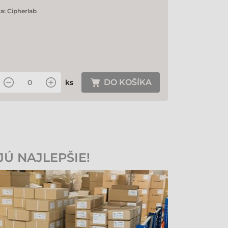
a:
Cipherlab
DO KOŠÍKA
ks
JÚ NAJLEPŠIE!