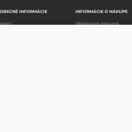
OBECNÉ INFORMÁCIE
INFORMÁCIE O NÁKUPE
 sme?
Všeobecné zmluvné
takty
podmienky
Spravovanie údajov
Právne ujednanie
Dodacie a platobné
podmienky