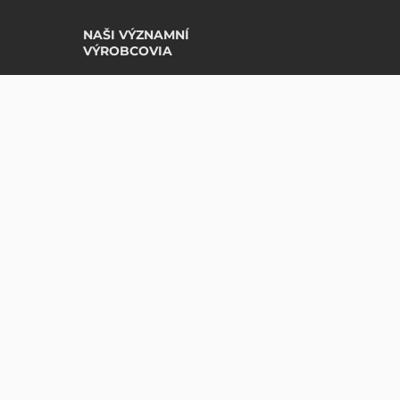
NAŠI VÝZNAMNÍ
VÝROBCOVIA
Avery Zweckform
Datalogic
Epson
Godex
Tezeko
Zebra