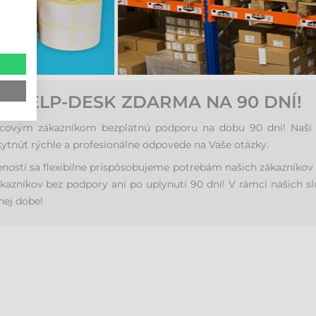
o
HELP-DESK ZDARMA NA 90 DNÍ!
vým zákazníkom bezplatnú podporu na dobu 90 dní! Naši kva
ytnúť rýchle a profesionálne odpovede na Vaše otázky.
eností sa flexibilne prispôsobujeme potrebám našich zákazníko
kazníkov bez podpory ani po uplynutí 90 dní! V rámci našich s
nej dobe!