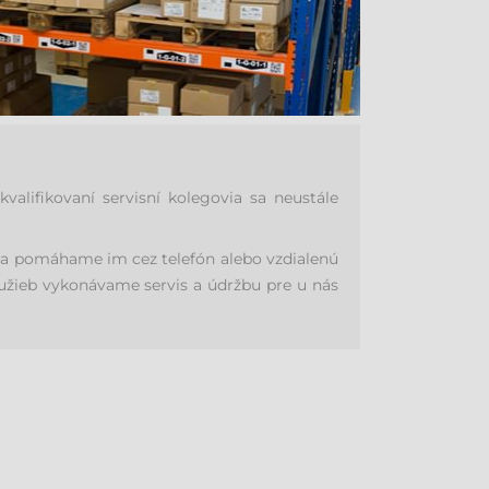
lifikovaní servisní kolegovia sa neustále
v a pomáhame im cez telefón alebo vzdialenú
lužieb vykonávame servis a údržbu pre u nás