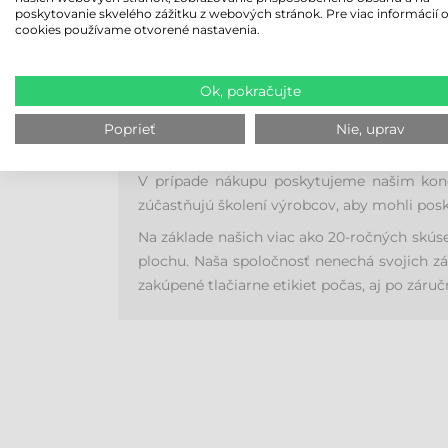
poskytovanie skvelého zážitku z webových stránok. Pre viac informácií 
cookies používame otvorené nastavenia.
Ok, pokračujte
Poprieť
Nie, uprav
V prípade nákupu poskytujeme našim konco
zúčastňujú školení výrobcov, aby mohli posk
Na základe našich viac ako 20-ročných skús
plochu. Naša spoločnosť nenechá svojich zá
zakúpené tlačiarne etikiet počas, aj po záruč