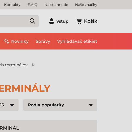
Kontakty
F.A.Q
Na stiahnutie
Naše značky
Košík
Vstup
Novinky
Správy
Vyhľadávač etikiet
ch terminálov
TERMINÁLY
ERMINÁL