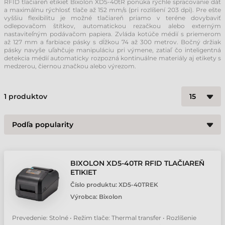
RFID tlačiareň etikiet Bixolon XD5-40tR ponúka rýchle spracovanie dát
a maximálnu rýchlosť tlače až 152 mm/s (pri rozlíšení 203 dpi). Pre ešte
vyššiu flexibilitu je možné tlačiareň priamo v teréne dovybaviť
odlepovačom štítkov, automatickou rezačkou alebo externým
nastaviteľným podávačom papiera. Zvláda kotúče médií s priemerom
až 127 mm a farbiace pásky s dĺžkou 74 až 300 metrov. Bočný držiak
pásky navyše uľahčuje manipuláciu pri výmene, zatiaľ čo inteligentná
detekcia médií automaticky rozpozná kontinuálne materiály aj etikety s
medzerou, čiernou značkou alebo výrezom.
1
produktov
BIXOLON XD5-40TR RFID TLAČIAREŇ
ETIKIET
Číslo produktu:
XD5-40TREK
Výrobca:
Bixolon
Prevedenie: Stolné • Režim tlače: Thermal transfer • Rozlíšenie