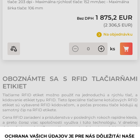
tlače: 203 dpi • Maximálna rýchlosť tlače: 152 mm/sec • Maximálna
šírka tlače: 106 mm
1 875,2 EUR
Bez DPH
(
2 306,5 EUR
)
Na objednávku
ks
OBOZNÁMTE SA S RFID TLAČIARŇAMI
ETIKIET
Tlačiarne RFID etiket možno použiť na jednoduchú a rýchlu tlač, a
kódovanie etikiet typu RFID. Tieto špeciálne tlačiarne kotúčových RFID
etikiet sú vybavené RFID kódovačom, a počas procesu tlače kódujú aj
samotný čip na RFID etikete.
Cena RFID zariadení a príslušenstva v posledných rokoch rapídne klesla,
a preto čoraz viac spoločností využíva i túto technológiu. V dnešnej
dobe už aj v predajni Zara v nákupnom stredisku sú produkty vybavené
RFID etiketami, a zabalením produktov do automatickej pokladne je
OCHRANA VAŠICH ÚDAJOV JE PRE NÁS DÔLEŽITÁ! NAŠE
možné uskutočniť platbu bezchybne a výrazne rýchlejšie ako pri