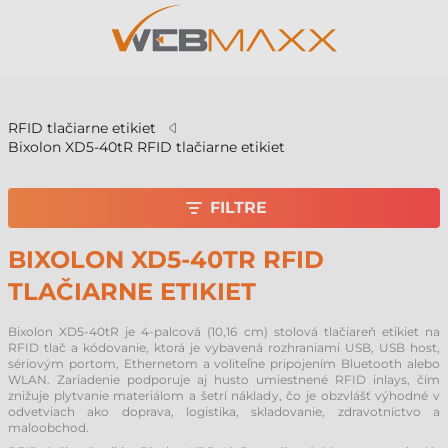
v
RFID tlačiarne etikiet
Bixolon XD5-40tR RFID tlačiarne etikiet
FILTRE
BIXOLON XD5-40TR RFID
TLAČIARNE ETIKIET
Bixolon XD5-40tR je 4-palcová (10,16 cm) stolová tlačiareň etikiet na
RFID tlač a kódovanie, ktorá je vybavená rozhraniami USB, USB host,
sériovým portom, Ethernetom a voliteľne pripojením Bluetooth alebo
WLAN. Zariadenie podporuje aj husto umiestnené RFID inlays, čím
znižuje plytvanie materiálom a šetrí náklady, čo je obzvlášť výhodné v
odvetviach ako doprava, logistika, skladovanie, zdravotníctvo a
maloobchod.