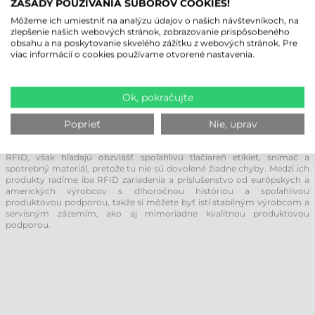
ZÁSADY POUŽÍVANIA SÚBOROV COOKIES!
prevádzke bežnej hotovosti. Využitie RFID tlačiarní etikiet / RFID etikiet
však nenašlo svoju oporu len v obchode, pretože táto technológia
Môžeme ich umiestniť na analýzu údajov o našich návštevníkoch, na
výrazne urýchľuje aj každodenné logistické procesy.
zlepšenie našich webových stránok, zobrazovanie prispôsobeného
obsahu a na poskytovanie skvelého zážitku z webových stránok. Pre
viac informácií o cookies používame otvorené nastavenia.
NA ZÁKLADE AKÝCH KRITÉRIÍ BY STE SI
MALI VYBRAŤ SVOJU RFID TLAČIAREŇ
ETIKIET?
Ok, pokračujte
Na základe našich viac ako 20-ročných skúseností už dobre poznáme
trh. Sme si vedomí toho, že niektoré internetové obchody ponúkajú
Poprieť
Nie, uprav
produkty od výrobcov z ďalekého východu, ktoré v skutočnosti nie sú
spolahlivé a podporované. Firmy, ktoré sa rozhodnú použiť systém
RFID, však hľadajú obzvlášť spoľahlivú tlačiareň etikiet, snímač a
spotrebný materiál, pretože tu nie sú dovolené žiadne chyby. Medzi ich
produkty radíme iba RFID zariadenia a príslušenstvo od európskych a
amerických výrobcov s dlhoročnou históriou a spoľahlivou
produktovou podporou, takže si môžete byť istí stabilným výrobcom a
servisným zázemím, ako aj mimoriadne kvalitnou produktovou
podporou.