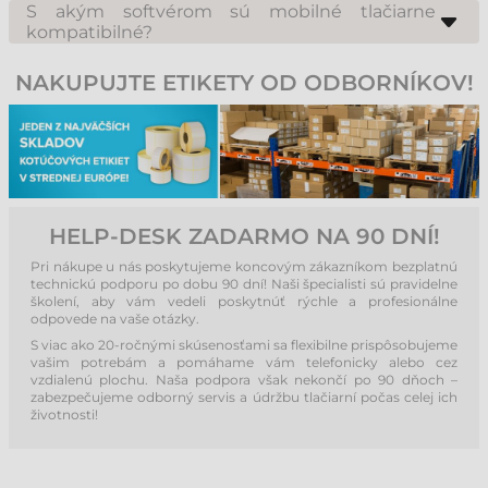
mobilných tlačiarní je konštruovaná tak, aby bez problémov vydržala
S akým softvérom sú mobilné tlačiarne
pracovať celú pracovnú zmenu na jedno nabitie.
kompatibilné?
Výrobcovia zvyčajne poskytujú vlastné aplikácie pre Android a iOS,
ktoré umožňujú jednoduchú tlač priamo z mobilu. Mnohé modely sú
NAKUPUJTE ETIKETY OD ODBORNÍKOV!
kompatibilné aj s ovládačmi pre Windows, čo umožňuje tlač z bežných
programov ako Word či Excel cez počítač.
HELP-DESK ZADARMO NA 90 DNÍ!
Pri nákupe u nás poskytujeme koncovým zákazníkom bezplatnú
technickú podporu po dobu 90 dní! Naši špecialisti sú pravidelne
školení, aby vám vedeli poskytnúť rýchle a profesionálne
odpovede na vaše otázky.
S viac ako 20-ročnými skúsenosťami sa flexibilne prispôsobujeme
vašim potrebám a pomáhame vám telefonicky alebo cez
vzdialenú plochu. Naša podpora však nekončí po 90 dňoch –
zabezpečujeme odborný servis a údržbu tlačiarní počas celej ich
životnosti!