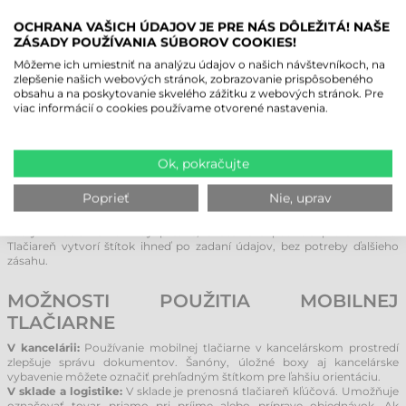
VÝHODY PRENOSNEJ TLAČIARNE
ETIKIET
OCHRANA VAŠICH ÚDAJOV JE PRE NÁS DÔLEŽITÁ! NAŠE
ZÁSADY POUŽÍVANIA SÚBOROV COOKIES!
Mobilné tlačiarne etikiet ponúkajú množstvo výhod, vďaka ktorým sú
Môžeme ich umiestniť na analýzu údajov o našich návštevníkoch, na
nepostrádateľné v mnohých odvetviach.
zlepšenie našich webových stránok, zobrazovanie prispôsobeného
Mobilita a jednoduché ovládanie:
V prvom rade sú tieto tlačiarne ľahké
obsahu a na poskytovanie skvelého zážitku z webových stránok. Pre
a kompaktné, takže si ich môžete vziať kamkoľvek so sebou. Ich
viac informácií o cookies používame otvorené nastavenia.
intuitívne ovládanie šetrí čas a námahu, čím sa minimalizuje riziko chýb
pri práci.
Široké možnosti využitia:
Mobilné tlačiarne sú vhodné pre rôznorodé
úlohy – od riadenia skladových zásob cez tlač parkovacích lístkov až po
Ok, pokračujte
identifikáciu osôb na podujatiach. Etikety vytlačené na mieste uľahčujú
procesy v každej situácii.
Poprieť
Nie, uprav
Efektivita a presnosť:
Používanie prenosných tlačiarní výrazne zvyšuje
presnosť práce. Zatiaľ čo pri ručnom popisovaní je riziko chyby vysoké,
štítky z tlačiarne sú vždy presné, čitateľné a pôsobia profesionálne.
Tlačiareň vytvorí štítok ihneď po zadaní údajov, bez potreby ďalšieho
zásahu.
MOŽNOSTI POUŽITIA MOBILNEJ
TLAČIARNE
V kancelárii:
Používanie mobilnej tlačiarne v kancelárskom prostredí
zlepšuje správu dokumentov. Šanóny, úložné boxy aj kancelárske
vybavenie môžete označiť prehľadným štítkom pre ľahšiu orientáciu.
V sklade a logistike:
V sklade je prenosná tlačiareň kľúčová. Umožňuje
označovať tovar priamo pri príjme alebo príprave objednávok. Ak