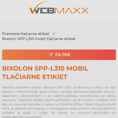
v
Prenosné tlačiarne etikiet
Bixolon SPP-L310 mobil tlačiarne etikiet
FILTRE
BIXOLON SPP-L310 MOBIL
TLAČIARNE ETIKIET
Mobilná tlačiareň štítkov Bixolon SPP-L310 je ideálnou voľbou na tlač
etikiet v maloobchode, gastronómii, výrobe, doprave a logistike, ako aj v
lekárňach, laboratóriách či pri ošetrovateľskej starostlivosti pri lôžku
pacienta. Tlačiareň dokáže tlačiť rýchlosťou až 127 mm/s v rozlíšení 203
dpi, čo zaručuje detailné a výborne čitateľné štítky. Vďaka stupňu krytia
IP54 je odolná voči prachu a striekajúcej vode, pričom bez problémov
zvládne aj pády z výšky 1,8 metra, ku ktorým dochádza pri
každodennom používaní.