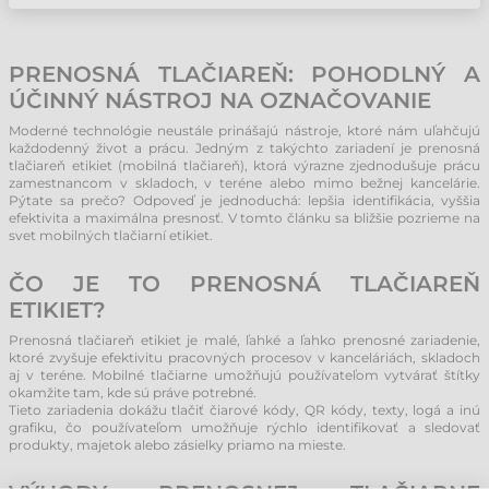
PRENOSNÁ TLAČIAREŇ: POHODLNÝ A
ÚČINNÝ NÁSTROJ NA OZNAČOVANIE
Moderné technológie neustále prinášajú nástroje, ktoré nám uľahčujú
každodenný život a prácu. Jedným z takýchto zariadení je prenosná
tlačiareň etikiet (mobilná tlačiareň), ktorá výrazne zjednodušuje prácu
zamestnancom v skladoch, v teréne alebo mimo bežnej kancelárie.
Pýtate sa prečo? Odpoveď je jednoduchá: lepšia identifikácia, vyššia
efektivita a maximálna presnosť. V tomto článku sa bližšie pozrieme na
svet mobilných tlačiarní etikiet.
ČO JE TO PRENOSNÁ TLAČIAREŇ
ETIKIET?
Prenosná tlačiareň etikiet je malé, ľahké a ľahko prenosné zariadenie,
ktoré zvyšuje efektivitu pracovných procesov v kanceláriách, skladoch
aj v teréne. Mobilné tlačiarne umožňujú používateľom vytvárať štítky
okamžite tam, kde sú práve potrebné.
Tieto zariadenia dokážu tlačiť čiarové kódy, QR kódy, texty, logá a inú
grafiku, čo používateľom umožňuje rýchlo identifikovať a sledovať
produkty, majetok alebo zásielky priamo na mieste.