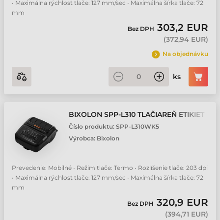
• Maximálna rýchlosť tlače: 127 mm/sec • Maximálna šírka tlače: 72
mm
303,2 EUR
Bez DPH
(
372,94 EUR
)
Na objednávku
ks
BIXOLON SPP-L310 TLAČIAREŇ ETIKIET
Číslo produktu:
SPP-L310WK5
Výrobca:
Bixolon
Prevedenie: Mobilné • Režim tlače: Termo • Rozlíšenie tlače: 203 dpi
• Maximálna rýchlosť tlače: 127 mm/sec • Maximálna šírka tlače: 72
mm
320,9 EUR
Bez DPH
(
394,71 EUR
)