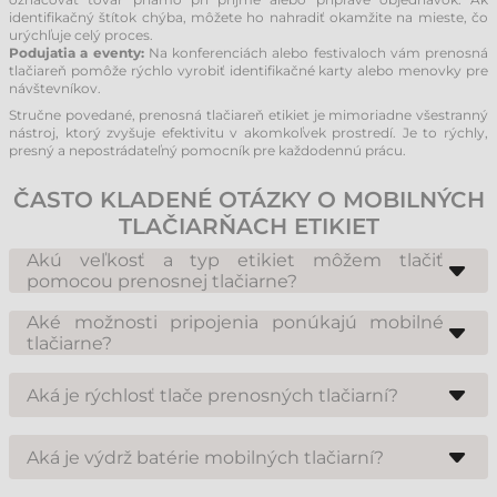
identifikačný štítok chýba, môžete ho nahradiť okamžite na mieste, čo
urýchľuje celý proces.
Podujatia a eventy:
Na konferenciách alebo festivaloch vám prenosná
tlačiareň pomôže rýchlo vyrobiť identifikačné karty alebo menovky pre
návštevníkov.
Stručne povedané, prenosná tlačiareň etikiet je mimoriadne všestranný
nástroj, ktorý zvyšuje efektivitu v akomkoľvek prostredí. Je to rýchly,
presný a nepostrádateľný pomocník pre každodennú prácu.
ČASTO KLADENÉ OTÁZKY O MOBILNÝCH
TLAČIARŇACH ETIKIET
Akú veľkosť a typ etikiet môžem tlačiť
pomocou prenosnej tlačiarne?
Prenosné tlačiarne etikiet možno rozdeliť do dvoch kategórií. Niektoré
modely nemajú senzor na medzery (GAP senzor) a sú vhodné len na
Aké možnosti pripojenia ponúkajú mobilné
tlač na kontinuálne materiály. Druhá kategória disponuje senzorom a
tlačiarne?
umožňuje tlač na klasické vysekávané etikety. Väčšina mobilných
Mobilné tlačiarne sú štandardne vybavené pripojením Bluetooth a často
tlačiarní využíva technológiu priamej termotlače (Direct Thermal), takže
aj Wi-Fi. To umožňuje ich jednoduché prepojenie so smartfónmi,
vyžadujú termocitlivý materiál.
Aká je rýchlosť tlače prenosných tlačiarní?
tabletmi, mobilnými terminálmi alebo notebookmi. Mnohé modely
majú aj USB port pre káblové pripojenie v prípade potreby.
Rýchlosť tlače závisí od konkrétneho modelu, ale moderné prenosné
tlačiarne sú navrhnuté tak, aby etikety vytlačili v priebehu niekoľkých
Aká je výdrž batérie mobilných tlačiarní?
sekúnd, čo plne postačuje pre prácu v teréne alebo v sklade.
Výdrž batérie závisí od intenzity používania, ale väčšina profesionálnych