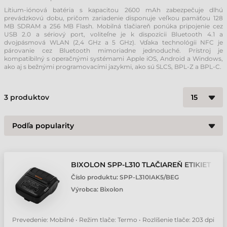
Lítium-iónová batéria s kapacitou 2600 mAh zabezpečuje dlhú
prevádzkovú dobu, pričom zariadenie disponuje veľkou pamäťou 128
MB SDRAM a 256 MB Flash. Mobilná tlačiareň ponúka pripojenie cez
USB 2.0 a sériový port, voliteľne je k dispozícii Bluetooth 4.1 a
dvojpásmová WLAN (2,4 GHz a 5 GHz). Vďaka technológii NFC je
párovanie cez Bluetooth mimoriadne jednoduché. Prístroj je
kompatibilný s operačnými systémami Apple iOS, Android a Windows,
ako aj s bežnými programovacími jazykmi, ako sú SLCS, BPL-Z a BPL-C.
3
produktov
BIXOLON SPP-L310 TLAČIAREŇ ETIKIET
Číslo produktu:
SPP-L310IAK5/BEG
Výrobca:
Bixolon
Prevedenie: Mobilné • Režim tlače: Termo • Rozlíšenie tlače: 203 dpi