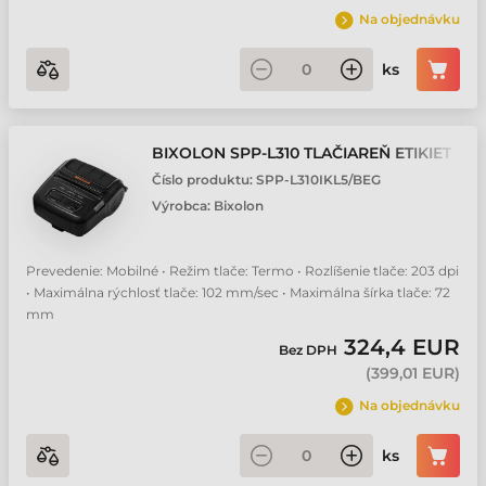
Na objednávku
ks
BIXOLON SPP-L310 TLAČIAREŇ ETIKIET
Číslo produktu:
SPP-L310IKL5/BEG
Výrobca:
Bixolon
Prevedenie: Mobilné • Režim tlače: Termo • Rozlíšenie tlače: 203 dpi
• Maximálna rýchlosť tlače: 102 mm/sec • Maximálna šírka tlače: 72
mm
324,4 EUR
Bez DPH
(
399,01 EUR
)
Na objednávku
ks