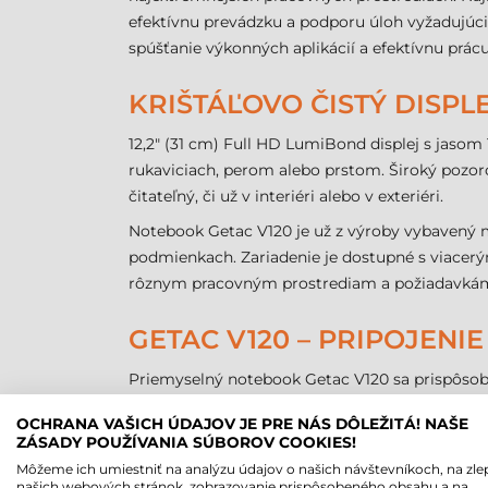
efektívnu prevádzku a podporu úloh vyžadujúci
spúšťanie výkonných aplikácií a efektívnu prác
KRIŠTÁĽOVO ČISTÝ DISP
12,2" (31 cm) Full HD LumiBond displej s jasom
rukaviciach, perom alebo prstom. Široký pozoro
čitateľný, či už v interiéri alebo v exteriéri.
Notebook Getac V120 je už z výroby vybavený 
podmienkach. Zariadenie je dostupné s viacerý
rôznym pracovným prostrediam a požiadavkám
GETAC V120 – PRIPOJEN
Priemyselný notebook Getac V120 sa prispôsob
porty USB 3.2 Gen 2, HDMI 2.0 a RJ45 LAN, ako 
OCHRANA VAŠICH ÚDAJOV JE PRE NÁS DÔLEŽITÁ! NAŠE
kariet. O spoľahlivé pripojenie sa postarajú na
ZÁSADY POUŽÍVANIA SÚBOROV COOKIES!
4G LTE alebo 5G modem.
Môžeme ich umiestniť na analýzu údajov o našich návštevníkoch, na zle
našich webových stránok, zobrazovanie prispôsobeného obsahu a na