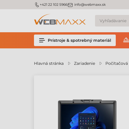
v
m_phone
m_email
+421 22 102 5966
info@webmaxx.sk
Prístroje & spotrebný materiál
Hlavná stránka
Zariadenie
Počítačová