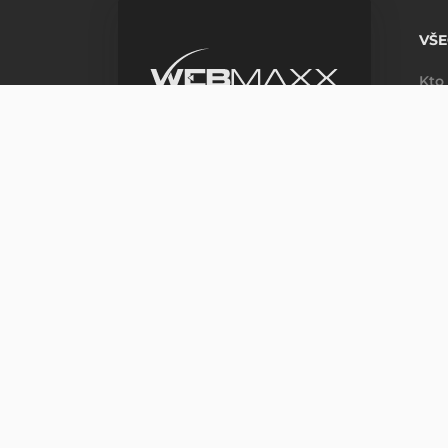
VŠE
Kto
Kon
GETAC V120 PRIEMYSELNÝ NOT
m_phone
+421 22 102 5966
Po-Pi: 8:00-16:00
Na objednávku
m_email
info@webmaxx.sk
facebook
youtube