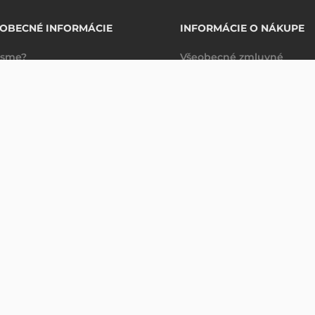
OBECNÉ INFORMÁCIE
INFORMÁCIE O NÁKUPE
 sme?
Všeobecné zmluvné
takty
podmienky
EBOOK
Spravovanie údajov
Právne ujednanie
Dodacie a platobné
podmienky