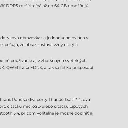
amäť DDR5 rozšíriteľná až do 64 GB umožňujú
ná dotyková obrazovka sa jednoducho ovláda v
ezpečujú, že obraz zostáva vždy ostrý a
lné používanie aj v zhoršených svetelných
UK, QWERTZ či FDNS, a tak sa ľahko prispôsobí
hraní. Ponúka dva porty Thunderbolt™ 4, dva
port, čítačku microSD alebo čítačku čipových
etooth 5.4, pričom voliteľne je možné doplniť aj