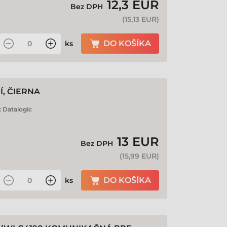
12,3 EUR
Bez DPH
(
15,13 EUR
)
DO KOŠÍKA
ks
Í, ČIERNA
:
Datalogic
13 EUR
Bez DPH
(
15,99 EUR
)
DO KOŠÍKA
ks