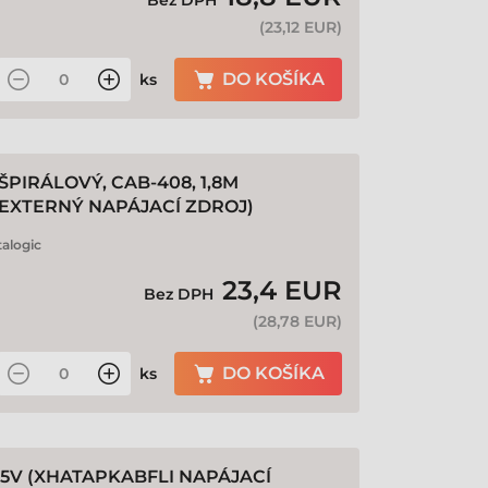
Bez DPH
(
23,12 EUR
)
DO KOŠÍKA
ks
 ŠPIRÁLOVÝ, CAB-408, 1,8M
O EXTERNÝ NAPÁJACÍ ZDROJ)
alogic
23,4 EUR
Bez DPH
(
28,78 EUR
)
DO KOŠÍKA
ks
 5V (XHATAPKABFLI NAPÁJACÍ