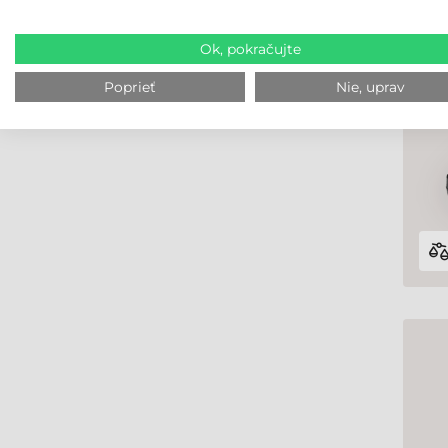
Ok, pokračujte
Poprieť
Nie, uprav