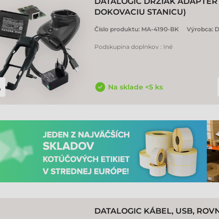
DATALOGIC DRŽIAK ADAPTER
DOKOVACIU STANICU)
Číslo produktu:
MA-4190-BK
Výrobca:
D
Podskupina doplnkov : Iné
Na sklade <5 ks
DATALOGIC KÁBEL, USB, ROVNÝ