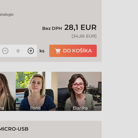
talogic
28,1 EUR
Bez DPH
(
34,56 EUR
)
DO KOŠÍKA
ks
 MICRO-USB