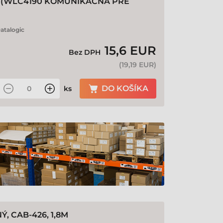
 (WLC4190 KOMUNIKAČNÁ PRE
atalogic
15,6 EUR
Bez DPH
(
19,19 EUR
)
DO KOŠÍKA
ks
, CAB-426, 1,8M