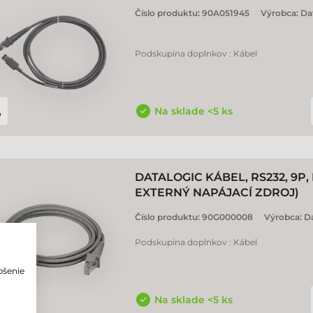
Číslo produktu:
90A051945
Výrobca:
Da
Podskupina doplnkov : Kábel
Na sklade <5 ks
DATALOGIC KÁBEL, RS232, 9P, 
EXTERNÝ NAPÁJACÍ ZDROJ)
Číslo produktu:
90G000008
Výrobca:
Da
Podskupina doplnkov : Kábel
pšenie
o
Na sklade <5 ks