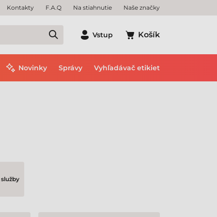
Kontakty
F.A.Q
Na stiahnutie
Naše značky
Košík
Vstup
Novinky
Správy
Vyhľadávač etikiet
služby