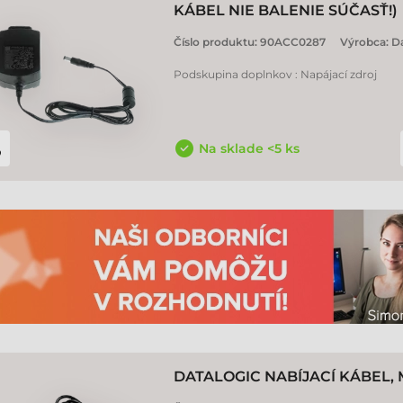
KÁBEL NIE BALENIE SÚČASŤ!)
Číslo produktu:
90ACC0287
Výrobca:
Da
Podskupina doplnkov : Napájací zdroj
Na sklade <5 ks
DATALOGIC NABÍJACÍ KÁBEL,