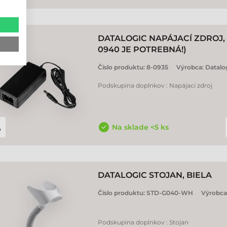
DATALOGIC NAPÁJACÍ ZDROJ,
0940 JE POTREBNÁ!)
Číslo produktu:
8-0935
Výrobca:
Datalo
Podskupina doplnkov : Napájací zdroj
Na sklade <5 ks
DATALOGIC STOJAN, BIELA
Číslo produktu:
STD-G040-WH
Výrobca
Podskupina doplnkov : Stojan