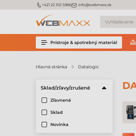
v
m_phone
m_email
+421 22 102 5966
info@webmaxx.sk
Prístroje & spotrebný materiál
Hlavná stránka
Datalogic
DA
Sklad/zľavy/zrušené
Zľavnené
Sklad
Novinka