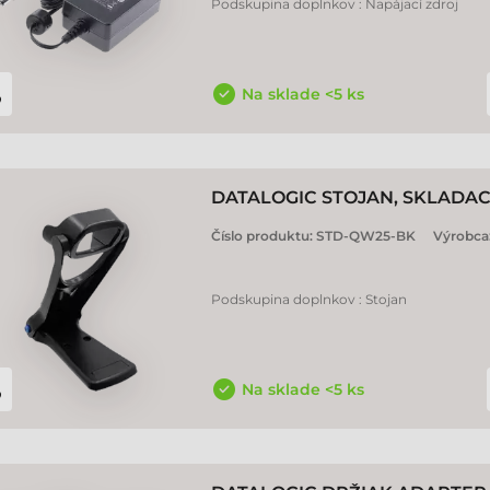
Podskupina doplnkov : Napájací zdroj
Na sklade <5 ks
DATALOGIC STOJAN, SKLADAC
Číslo produktu:
STD-QW25-BK
Výrobca
Podskupina doplnkov : Stojan
Na sklade <5 ks