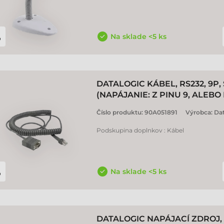
Na sklade <5 ks
DATALOGIC KÁBEL, RS232, 9P,
(NAPÁJANIE: Z PINU 9, ALEB
Číslo produktu:
90A051891
Výrobca:
Dat
Podskupina doplnkov : Kábel
Na sklade <5 ks
DATALOGIC NAPÁJACÍ ZDROJ,