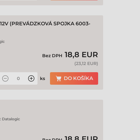
 12V (PREVÁDZKOVÁ SPOJKA 6003-
gic
18,8 EUR
Bez DPH
(
23,12 EUR
)
DO KOŠÍKA
ks
:
Datalogic
18,8 EUR