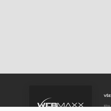
VŠE
Kto