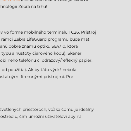
hnológii Zebra na trhu!
kov vo forme mobilného terminálu TC26. Prístroj
V rámci Zebra LifeGuard programu bude mať
vanú dobre známu optiku SE4710, ktorá
, typu a hustoty čiarového kódu). Skener
bilného telefónu či odrazový/reflexný papier.
od použitia). Ak by táto výdrž nebola
 ostatnými firemnými prístrojmi. Pre
osvetlených priestoroch, vďaka čomu je ideálny
rostrediu, čím umožní užívatelovi aby na