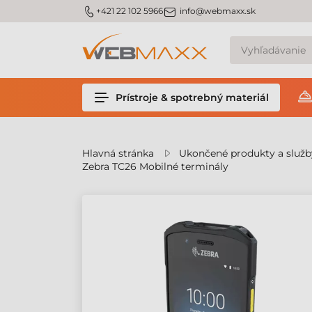
v
m_phone
m_email
+421 22 102 5966
info@webmaxx.sk
Prístroje & spotrebný materiál
Hlavná stránka
Ukončené produkty a služb
Zebra TC26 Mobilné terminály