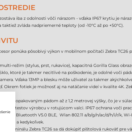
OSTREDIE
táva iba z odolnosti vôči nárazom - vďaka IP67 krytiu je nárazu
 taktiež zvláda nadpriemerné teploty (od -10°C až po +50°C).
VITU
or ponúka pôsobivý výkon v mobilnom počítači Zebra TC26 pri sp
 multi-režim (stylus, prst, rukavice), kapacitná Gorilla Glass obr
Sklo, ktoré je takmer necitlivé na poškodenie, je odolné voči pád
amera. Vďaka 13MP a blesku môže užívatel za takmer akýchkolv
tď. Okrem fotiek je možnosť aj na natáčanie videí v kvalite 4K. Z
 odolá opakovaným pádom až z 1,2 metrovej výšky, čo je v súla
 podla testov výrobcu v rotujúcom valci. IP67 ochrana voči pra
pšenie
 NFC, Bluetooth V5.0 BLE, Wlan 802.11 a/b/g/n/ac/d/h/i/r/k, Wi-F
o
ekoľvek a kedykoľvek.
u terminálu Zebra TC26 sa dá dokúpiť pištolová rukoväť pre väčš