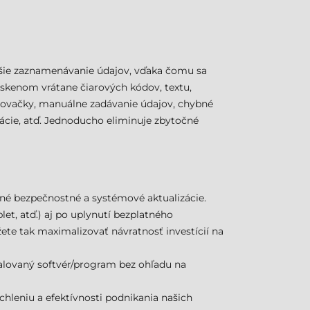
ejšie zaznamenávanie údajov, vďaka čomu sa
skenom vrátane čiarových kódov, textu,
erovačky, manuálne zadávanie údajov, chybné
ácie, atď. Jednoducho eliminuje zbytočné
né bezpečnostné a systémové aktualizácie.
et, atď.) aj po uplynutí bezplatného
te tak maximalizovať návratnosť investícií na
alovaný softvér/program bez ohľadu na
chleniu a efektívnosti podnikania našich