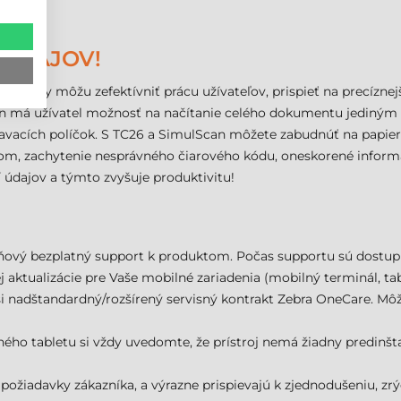
 ÚDAJOV!
s, firmy môžu zefektívniť prácu užívateľov, prispieť na precízn
 má užívatel možnosť na načítanie celého dokumentu jediným 
arkavacích políčok. S TC26 a SimulScan môžete zabudnúť na papi
enom, zachytenie nesprávného čiarového kódu, oneskorené inform
údajov a týmto zvyšuje produktivitu!
ňový bezplatný support k produktom. Počas supportu sú dostup
aktualizácie pre Vaše mobilné zariadenia (mobilný terminál, tabl
nadštandardný/rozšírený servisný kontrakt Zebra OneCare. Môže
ého tabletu si vždy uvedomte, že prístroj nemá žiadny predinšt
požiadavky zákazníka, a výrazne prispievajú k zjednodušeniu, zrý