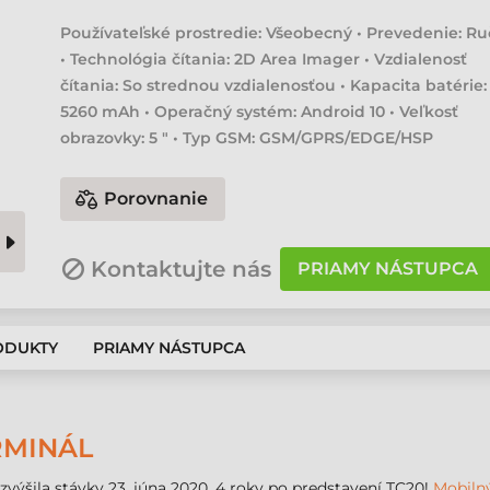
Používateľské prostredie: Všeobecný • Prevedenie: R
• Technológia čítania: 2D Area Imager • Vzdialenosť
čítania: So strednou vzdialenosťou • Kapacita batérie:
5260 mAh • Operačný systém: Android 10 • Veľkosť
obrazovky: 5 " • Typ GSM: GSM/GPRS/EDGE/HSP
Porovnanie
Kontaktujte nás
PRIAMY NÁSTUPCA
ODUKTY
PRIAMY NÁSTUPCA
RMINÁL
výšila stávky 23. júna 2020, 4 roky po predstavení TC20!
Mobiln