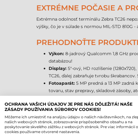
EXTRÉMNE POČASIE A PR
Extrémna odolnosť terminálu Zebra TC26 nepozos
výšky, čo je v súlade s normou MIL-STD 810G - a
PREHODNOŤTE PRODUKTI
Výkon:
8-jadrový Qualcomm 1,8 GHz proces
databázou!
Display:
5"-ový, HD rozlíšenie (1280x720),
TC26, ďalej zabraňuje tvrobu škrabancov. 
Fotoaparát:
5 MP predná a 13 MP zadná k
tovaru, stav prepravy, skladové zásoby, a
lepšiu kvalitu.
OCHRANA VAŠICH ÚDAJOV JE PRE NÁS DÔLEŽITÁ! NAŠE
Robustnosť:
Zebra TC26 mobilný terminál
ZÁSADY POUŽÍVANIA SÚBOROV COOKIES!
funkčnosť aj po 300x pádoch z 0,5m výšky
Môžeme ich umiestniť na analýzu údajov o našich návštevníkoch, na zle
Komunikácia:
terminál Zebra TC26 ponúka
našich webových stránok, zobrazovanie prispôsobeného obsahu a na
poskytovanie skvelého zážitku z webových stránok. Pre viac informácií 
bezdrôtové technológie pre pripojenie kd
cookies používame otvorené nastavenia.
Ručná alebo pištolová verzia:
k mobilném