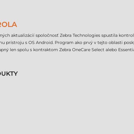
ROLA
tných aktualizácií spoločnosť Zebra Technologies spustila kont
u prístroju s OS Android. Program ako prvý v tejto oblasti pos
upný len spolu s kontraktom Zebra OneCare Select alebo Essentia
DUKTY