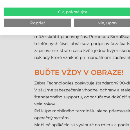
kompatibilná s každou konfiguráciou!
Ok, pokračujte
REVOLÚCIA V ZACHYTENÍ
Poprieť
Nie, uprav
Vďaka aplikácií SimulScan od Zebra Technologie
môže skrátiť pracovný čas. Pomocou SimulScan
telefónnych čísel, obrázkov, podpisov či zači
zapisovanie, stratu času kvôli jednotlivým sk
náklady ktoré vzniknú pri manuálnom zadávaní 
BUĎTE VŽDY V OBRAZE!
Zebra Technologies poskytuje štandardný 90-d
V záujme zabezpečenia vhodnej ochrany a stálej 
štandardného supportu, odporúčame dokúpiť si 
vela rokov.
Pri kúpe mobilného terminálu alebo priemyseln
operačný systém.
Mobilné aplikácie sú vyvinuté na mieru a podla 