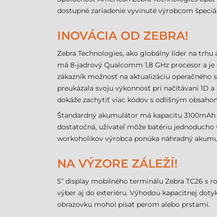
dostupné zariadenie vyvinuté výrobcom špeciáln
INOVÁCIA OD ZEBRA!
Zebra Technologies, ako globálny líder na trhu 
má 8-jadrový Qualcomm 1,8 GHz procesor a je
zákazník možnosť na aktualizáciu operačného 
preukázala svoju výkonnosť pri načítávaní 1D a
dokáže zachytiť viac kódov s odlišným obsahom,
Štandardný akumulátor má kapacitu 3100mAh a ga
dostatočná, užívateľ môže batériu jednoducho v
workoholikov výrobca ponúka náhradný akumu
NA VÝZORE ZÁLEŽÍ!
5” display mobilného terminálu Zebra TC26 s roz
výber aj do exteriéru. Výhodou kapacitnej doty
obrazovku mohol písať perom alebo prstami.