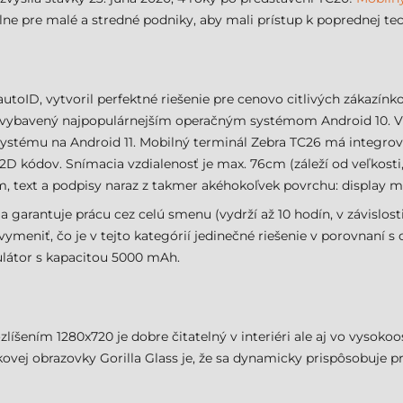
e pre malé a stredné podniky, aby mali prístup k poprednej tec
autoID, vytvoril perfektné riešenie pre cenovo citlivých zákazín
 vybavený najpopulárnejším operačným systémom Android 10. 
systému na Android 11. Mobilný terminál Zebra TC26 má integro
 2D kódov. Snímacia vzdialenosť je max. 76cm (záleží od veľkosti
 text a podpisy naraz z takmer akéhokoľvek povrchu: display mo
rantuje prácu cez celú smenu (vydrží až 10 hodín, v závislosti 
ymeniť, čo je v tejto kategórií jedinečné riešenie v porovnaní s
látor s kapacitou 5000 mAh.
líšením 1280x720 je dobre čitatelný v interiéri ale aj vo vysoko
kovej obrazovky Gorilla Glass je, že sa dynamicky prispôsobuje p