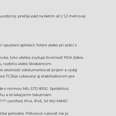
vzdorný, prežije pád na betón až z 1,2 metrovej
ustení aplikácií, fotení alebo pri práci s
azovka, toto všetko zvyšuje životnosť PDA Zebra
u, rozbitiu alebo škrabancom.
ek okolnosti zdokumentovať príjem a výdaj
ebra TC26je vybavený aj stabilizátorom pre
de s normou MIL-STD 810G. Spoľahlivá
chu a striekajúcim tekutinám.
i™ certified; IPv4, IPv6, 1x1 MU-MIMO
ie pohodlie. Pištolová rukoväť nie je