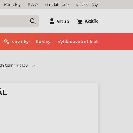
Kontakty
F.A.Q
Na stiahnutie
Naše značky
Košík
Vstup
Novinky
Správy
Vyhľadávač etikiet
ch terminálov
ÁL