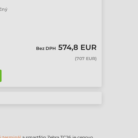
učný
574,8 EUR
Bez DPH
(
707 EUR
)
ý terminál
a smartfón Zebra TC26 je cenovo