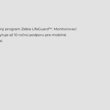
rolný program Zebra LifeGuard™. Monitorovací
kytuje až 10 ročnú podporu pre mobilné
l.