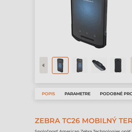
POPIS
PARAMETRE
PODOBNÉ PR
ZEBRA TC26 MOBILNÝ TE
Spoločnosť American Zebra Technologies opäť z